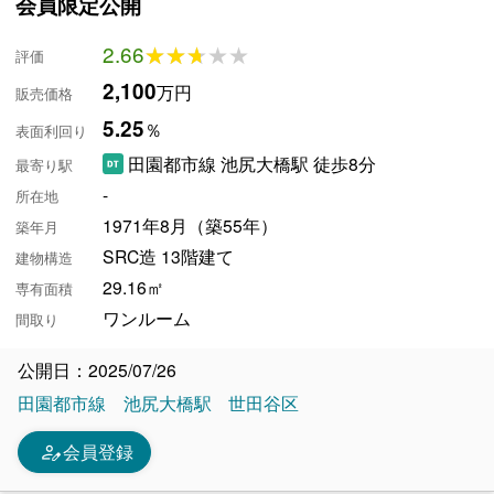
会員限定公開
2.66
★★★★★
★★★★★
評価
2,100
万円
販売価格
5.25
％
表面利回り
田園都市線 池尻大橋駅 徒歩8分
最寄り駅
-
所在地
1971年8月（築55年）
築年月
SRC造 13階建て
建物構造
29.16㎡
専有面積
ワンルーム
間取り
公開日：2025/07/26
田園都市線
池尻大橋駅
世田谷区
person_edit
会員登録