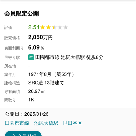
会員限定公開
2.54
★★★★★
★★★★★
評価
2,050
万円
販売価格
6.09
％
表面利回り
田園都市線 池尻大橋駅 徒歩8分
最寄り駅
-
所在地
1971年8月（築55年）
築年月
SRC造 13階建て
建物構造
26.97㎡
専有面積
1K
間取り
公開日：2025/01/26
田園都市線
池尻大橋駅
世田谷区