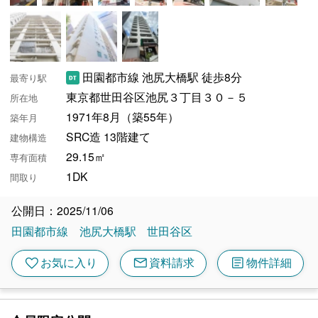
田園都市線 池尻大橋駅 徒歩8分
最寄り駅
東京都世田谷区池尻３丁目３０－５
所在地
1971年8月（築55年）
築年月
SRC造 13階建て
建物構造
29.15㎡
専有面積
1DK
間取り
公開日：2025/11/06
田園都市線
池尻大橋駅
世田谷区
mail
article
favorite
お気に入り
資料請求
物件詳細