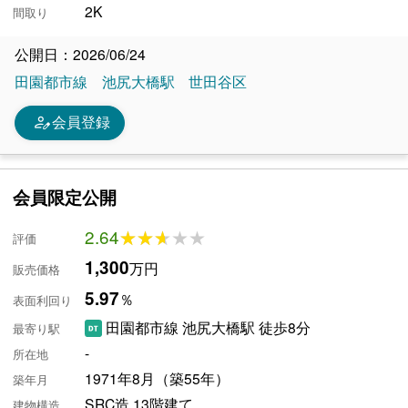
2K
間取り
公開日：2026/06/24
田園都市線
池尻大橋駅
世田谷区
person_edit
会員登録
会員限定公開
2.64
★★★★★
★★★★★
評価
1,300
万円
販売価格
5.97
％
表面利回り
田園都市線 池尻大橋駅 徒歩8分
最寄り駅
-
所在地
1971年8月（築55年）
築年月
SRC造 13階建て
建物構造