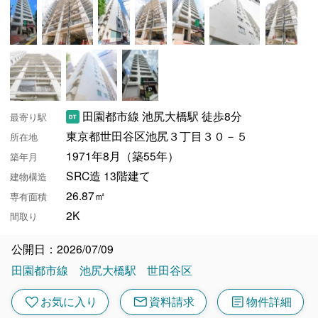
田園都市線 池尻大橋駅 徒歩8分
最寄り駅
東京都世田谷区池尻３丁目３０－５
所在地
1971年8月（築55年）
築年月
SRC造 13階建て
建物構造
26.87㎡
専有面積
2K
間取り
公開日：2026/07/09
田園都市線
池尻大橋駅
世田谷区
mail
article
favorite
お気に入り
資料請求
物件詳細