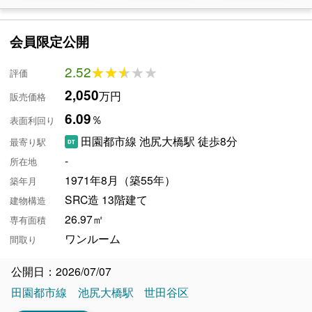
会員限定公開
2.52
★★★★★
★★★★★
評価
2,050
万円
販売価格
6.09
％
表面利回り
田園都市線 池尻大橋駅 徒歩8分
最寄り駅
-
所在地
1971年8月（築55年）
築年月
SRC造 13階建て
建物構造
26.97㎡
専有面積
ワンルーム
間取り
公開日：2026/07/07
田園都市線
池尻大橋駅
世田谷区