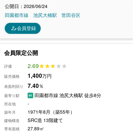
公開日：2026/06/24
田園都市線
池尻大橋駅
世田谷区
person_edit
会員登録
会員限定公開
2.69
★★★★★
★★★★★
評価
1,400
万円
販売価格
7.40
％
表面利回り
田園都市線 池尻大橋駅 徒歩8分
最寄り駅
-
所在地
1971年8月（築55年）
築年月
SRC造 13階建て
建物構造
27.89㎡
専有面積