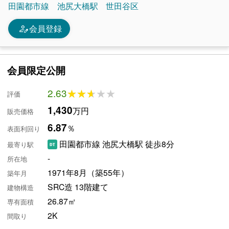
田園都市線
池尻大橋駅
世田谷区
person_edit
会員登録
会員限定公開
2.63
★★★★★
★★★★★
評価
1,430
万円
販売価格
6.87
％
表面利回り
田園都市線 池尻大橋駅 徒歩8分
最寄り駅
-
所在地
1971年8月（築55年）
築年月
SRC造 13階建て
建物構造
26.87㎡
専有面積
2K
間取り