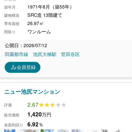
1971年8月（築55年）
築年月
SRC造 13階建て
建物構造
26.97㎡
専有面積
ワンルーム
間取り
公開日：2026/07/12
田園都市線
池尻大橋駅
世田谷区
person_edit
会員登録
ニュー池尻マンション
2.67
★★★★★
★★★★★
評価
1,420
万円
販売価格
6.92
％
表面利回り