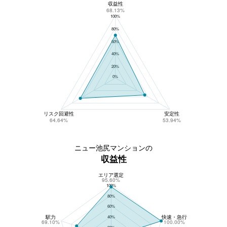
収益性
ニュー池尻マンションの総合評価
68.13%
100%
80%
60%
40%
20%
0%
リスク回避性
安定性
64.64%
53.94%
ニュー池尻マンションの
収益性
エリア選定
ニュー池尻マンションの収益性
95.60%
100%
80%
60%
駅力
快速・急行
40%
69.10%
100.00%