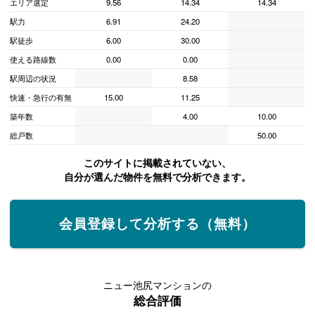
エリア選定
9.56
14.34
14.34
駅力
6.91
24.20
駅徒歩
6.00
30.00
使える路線数
0.00
0.00
駅周辺の状況
8.58
快速・急行の有無
15.00
11.25
築年数
4.00
10.00
総戸数
50.00
このサイトに掲載されていない、
自分が選んだ物件を無料で分析できます。
会員登録して分析する（無料）
ニュー池尻マンションの
総合評価