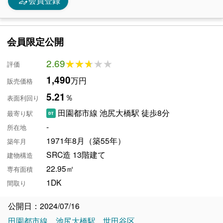
person_edit
会員登録
会員限定公開
2.69
★★★★★
★★★★★
評価
1,490
万円
販売価格
5.21
％
表面利回り
田園都市線 池尻大橋駅 徒歩8分
最寄り駅
-
所在地
1971年8月（築55年）
築年月
SRC造 13階建て
建物構造
22.95㎡
専有面積
1DK
間取り
公開日：2024/07/16
田園都市線
池尻大橋駅
世田谷区