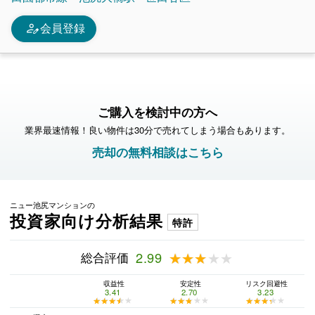
person_edit
会員登録
ご購入を検討中の方へ
業界最速情報！良い物件は30分で売れてしまう場合もあります。
売却の無料相談はこちら
ニュー池尻マンションの
投資家向け分析結果
特許
総合評価
2.99
★★★★★
★★★★★
収益性
安定性
リスク回避性
3.41
2.70
3.23
★★★★★
★★★★★
★★★★★
★★★★★
★★★★★
★★★★★