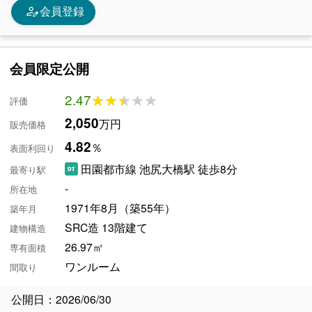
person_edit
会員登録
会員限定公開
2.47
★★★★★
★★★★★
評価
2,050
万円
販売価格
4.82
％
表面利回り
田園都市線 池尻大橋駅 徒歩8分
最寄り駅
-
所在地
1971年8月（築55年）
築年月
SRC造 13階建て
建物構造
26.97㎡
専有面積
ワンルーム
間取り
公開日：2026/06/30