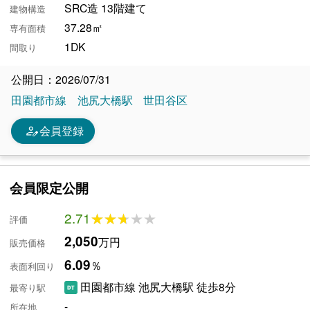
SRC造 13階建て
建物構造
37.28㎡
専有面積
1DK
間取り
公開日：2026/07/31
田園都市線
池尻大橋駅
世田谷区
person_edit
会員登録
会員限定公開
2.71
★★★★★
★★★★★
評価
2,050
万円
販売価格
6.09
％
表面利回り
田園都市線 池尻大橋駅 徒歩8分
最寄り駅
-
所在地