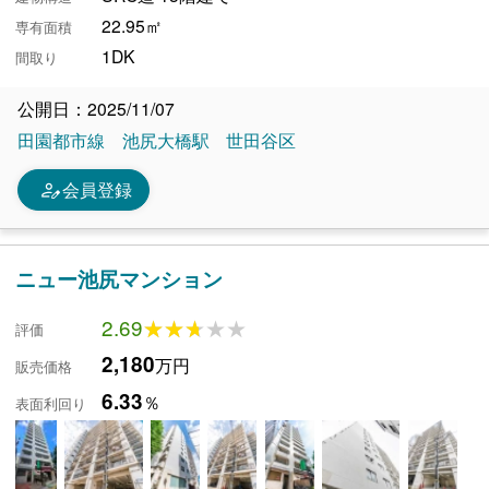
22.95㎡
専有面積
1DK
間取り
公開日：2025/11/07
田園都市線
池尻大橋駅
世田谷区
person_edit
会員登録
ニュー池尻マンション
2.69
★★★★★
★★★★★
評価
2,180
万円
販売価格
6.33
％
表面利回り