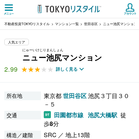
不動産投資TOKYOリスタイル
マンション一覧
世田谷区
ニュー池尻マンション
人気エリア
にゅーいけじりまんしょん
ニュー池尻マンション
2.99
★★★★★
★★★★★
詳しく見る
東京都
池尻３丁目３０
世田谷区
所在地
－５
徒
田園都市線
池尻大橋駅
交通
歩
分
8
SRC ／ 地上13階
構造／建階