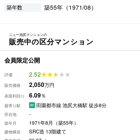
築55年（1971/08）
築年数
ニュー池尻マンションの
販売中の区分マンション
会員限定公開
2.52
★★★★★
★★★★★
評価
2,050
万円
販売価格
6.09
％
表面利回り
田園都市線 池尻大橋駅 徒歩8分
最寄り駅
-
所在地
1971年8月（築55年）
築年月
SRC造 13階建て
建物構造
26.97㎡