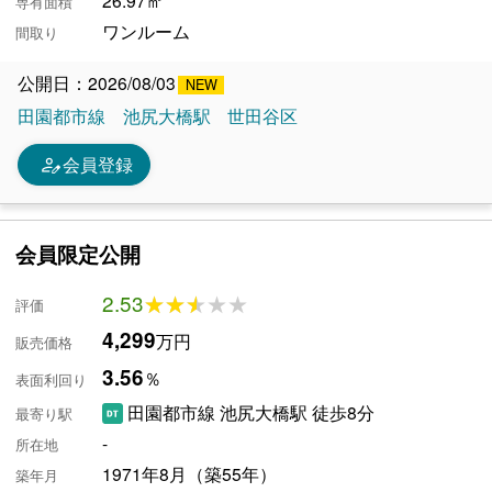
専有面積
ワンルーム
間取り
公開日：2026/08/03
田園都市線
池尻大橋駅
世田谷区
person_edit
会員登録
会員限定公開
2.53
★★★★★
★★★★★
評価
4,299
万円
販売価格
3.56
％
表面利回り
田園都市線 池尻大橋駅 徒歩8分
最寄り駅
-
所在地
1971年8月（築55年）
築年月