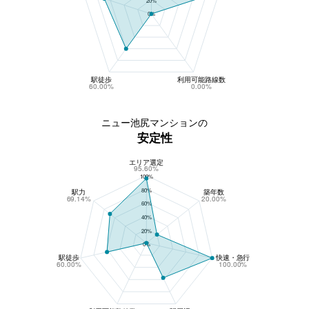
20%
0%
駅徒歩
利用可能路線数
60.00%
0.00%
ニュー池尻マンションの
安定性
エリア選定
ニュー池尻マンションの安定性
95.60%
100%
80%
駅力
築年数
69.14%
20.00%
60%
40%
20%
0%
駅徒歩
快速・急行
60.00%
100.00%