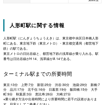
人形町駅に関する情報
人形町駅（にんぎょうちょうえき）は、東京都中央区日本橋人形
町にある、東京地下鉄（東京メトロ）・東京都交通局（都営地下
鉄）の駅である。
東京メトロの日比谷線と、都営地下鉄の浅草線が乗り入れる。駅
番号は日比谷線がH 14、浅草線がA 14である。
ターミナル駅までの所要時間
東京:13分 上野:7分 新宿:25分 渋谷:30分 池袋:29分 新橋:7
分 品川:17分 北千住:16分 日暮里:19分 飯田橋:15分 大手
町:9分 秋葉原:3分 恵比寿:26分 大崎:27分
※乗り継ぎ方法や出発時間により所要時間に若干の誤差がありま
す。目安としてご参考ください。