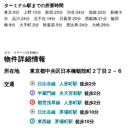
ターミナル駅までの所要時間
東京:6分 上野:12分 新宿:23分 渋谷:24分 池袋:22分 新橋:9
分 品川:24分 北千住:18分 日暮里:20分 西船橋:21分 飯田
橋:8分 大手町:2分 秋葉原:5分 恵比寿:24分 大崎:29分
ガラ・ステージ日本橋の
物件詳細情報
所在地
東京都中央区日本橋蛎殻町２丁目２－６
交通
日比谷線
人形町駅
徒歩2分
半蔵門線
水天宮前駅
徒歩2分
都営浅草線
人形町駅
徒歩2分
日比谷線
茅場町駅
徒歩10分
東西線
茅場町駅
徒歩10分