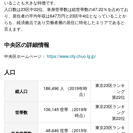
いることも大きな特徴です。
人口数は23区中22位、単身世帯数は総世帯数の47.22％を占めてお
り、居住者の平均年収は647万円と23区中4位となっていることか
らも、経済拠点であり労働者層の居住に特化したエリアであると
言えます。
中央区の詳細情報
中央区ホームページ：
https://www.city.chuo.lg.jp/
人口
東京23区ランキ
186,496
人
（2019年時
総人口
ング
点）
第22位
東京23区ランキ
106,145
世帯
（2019年
世帯数
ング
時点）
第22位
東京23区ランキ
48,646
世帯
（2015年