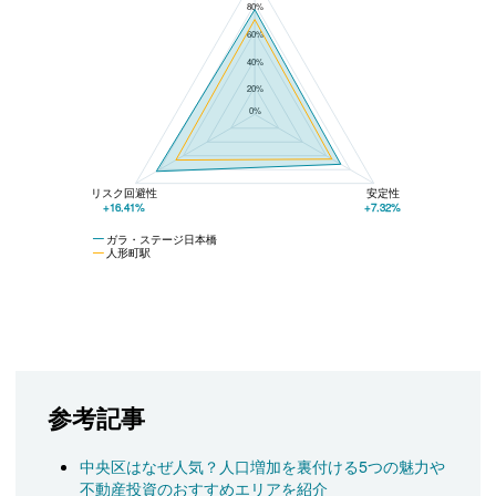
80%
60%
40%
20%
0%
リスク回避性
安定性
+16.41%
+7.32%
ガラ・ステージ日本橋
人形町駅
参考記事
中央区はなぜ人気？人口増加を裏付ける5つの魅力や
不動産投資のおすすめエリアを紹介