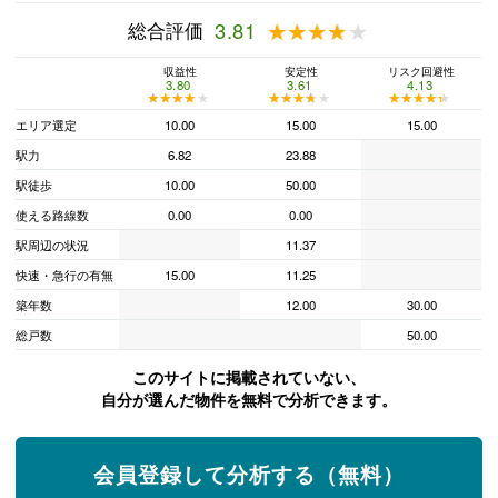
総合評価
3.81
★★★★★
★★★★★
収益性
安定性
リスク回避性
3.80
3.61
4.13
★★★★★
★★★★★
★★★★★
★★★★★
★★★★★
★★★★★
エリア選定
10.00
15.00
15.00
駅力
6.82
23.88
駅徒歩
10.00
50.00
使える路線数
0.00
0.00
駅周辺の状況
11.37
快速・急行の有無
15.00
11.25
築年数
12.00
30.00
総戸数
50.00
このサイトに掲載されていない、
自分が選んだ物件を無料で分析できます。
会員登録して分析する（無料）