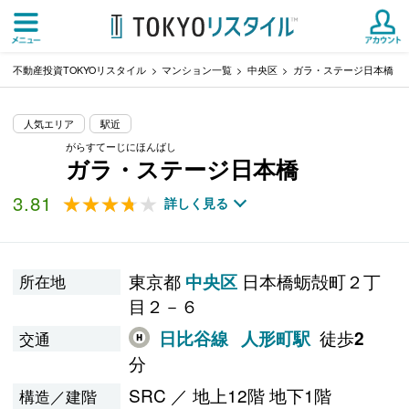
不動産投資TOKYOリスタイル
マンション一覧
中央区
ガラ・ステージ日本橋
人気エリア
駅近
がらすてーじにほんばし
ガラ・ステージ日本橋
3.81
★★★★★
★★★★★
詳しく見る
東京都
日本橋蛎殻町２丁
中央区
所在地
目２－６
徒歩
日比谷線
人形町駅
2
交通
分
SRC ／ 地上12階 地下1階
構造／建階