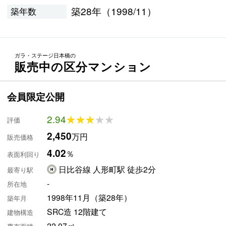
築28年（1998/11）
築年数
ガラ・ステージ日本橋の
販売中の区分マンション
会員限定公開
2.94
★★★★★
★★★★★
評価
2,450
万円
販売価格
4.02
％
表面利回り
日比谷線 人形町駅 徒歩2分
最寄り駅
-
所在地
1998年11月（築28年）
築年月
SRC造 12階建て
建物構造
22.07㎡