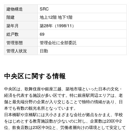
建物構造
SRC
階建
地上12階 地下1階
築年月
築28年（1998/11）
総戸数
69
管理形態
管理会社に全部委託
管理人状況
日勤
中央区に関する情報
中央区は、歌舞伎座や銀座三越、築地市場といった日本の文化・
経済を代表する施設が多い区です。特に銀座駅周辺エリアは、老
舗と最先端分野の企業が入り交じることで独特の情緒があり、日
本でも有数の観光名所となっています。
日本橋駅や京橋駅には大小さまざまな会社が拠点をかまえ、学校
をはじめとする教育施設数が少ないのに対し、企業数は23区中2
位、飲食店数は23区中3位と、労働者層向けの環境として安定して