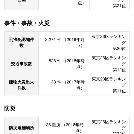
点）
第21位
事件・事故・火災
東京23区ランキン
刑法犯認知件
2,271
件
（2018年時
グ
数
点）
第20位
東京23区ランキン
823
件
（2018年時
交通事故数
グ
点）
第12位
東京23区ランキン
建物火災出火
133
件
（2017年時
グ
件数
点）
第11位
防災
東京23区ランキン
23
箇所
（2018年時
防災避難場所
グ
点）
第22位