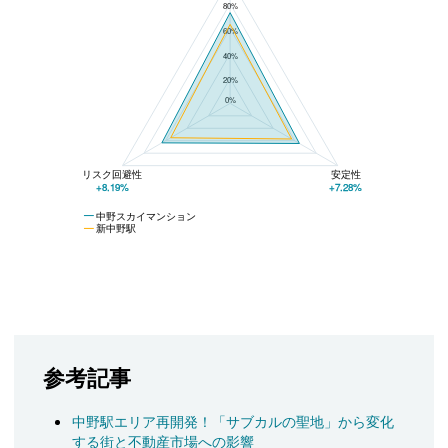
80%
60%
40%
20%
0%
リスク回避性
安定性
+8.19%
+7.28%
中野スカイマンション
新中野駅
参考記事
中野駅エリア再開発！「サブカルの聖地」から変化
する街と不動産市場への影響