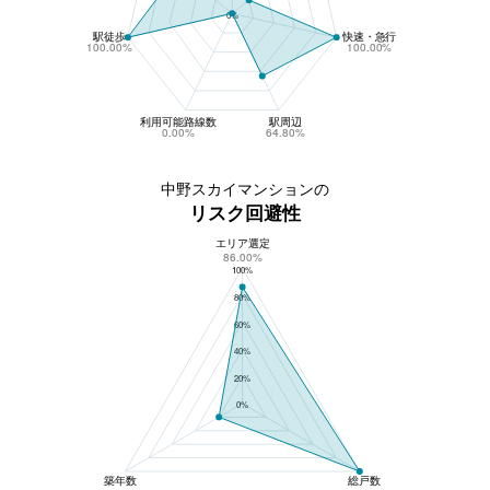
0%
駅徒歩
快速・急行
100.00%
100.00%
利用可能路線数
駅周辺
0.00%
64.80%
中野スカイマンションの
リスク回避性
エリア選定
中野スカイマンションのリスク回避性
86.00%
100%
80%
60%
40%
20%
0%
築年数
総戸数