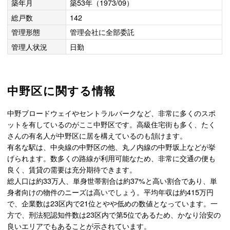
築年月
築53年（1973/09）
総戸数
142
管理形態
管理会社に全部委託
管理人状況
日勤
中野区に関する情報
中野ブロードウェイやセントラルパークなど、非常に多くのスポ
ットを有しているのがここ中野区です。高級住宅街も多く、たく
さんの有名人が中野区に居を構えているのも頷けます。
有名な駅は、中央線の中野区の他、丸ノ内線の中野坂上などが挙
げられます。数多くの路線が利用可能なため、非常に交通の便も
良く、賃貸の需要は充分期待できます。
総人口は約33万人、単身世帯割合は約37%と高い割合であり、単
身者向けの物件のニーズは高いでしょう。平均年収は約415万円
で、企業数は23区内で21位とやや低めの数値となっています。一
方で、刑法犯認知件数は23区内で第5位であるため、かなり治安の
良いエリアでもあることが示されています。