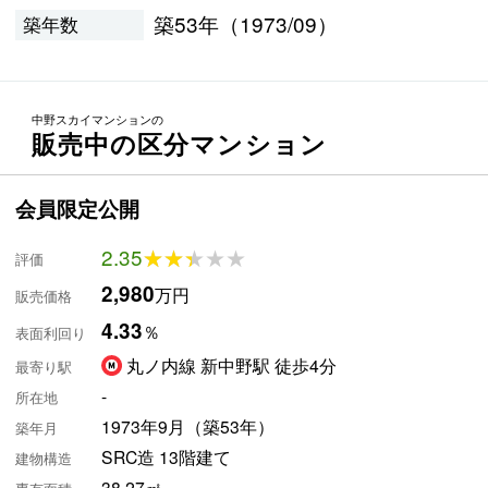
築53年（1973/09）
築年数
中野スカイマンションの
販売中の区分マンション
会員限定公開
2.35
★★★★★
★★★★★
評価
2,980
万円
販売価格
4.33
％
表面利回り
丸ノ内線 新中野駅 徒歩4分
最寄り駅
-
所在地
1973年9月（築53年）
築年月
SRC造 13階建て
建物構造
38.27㎡