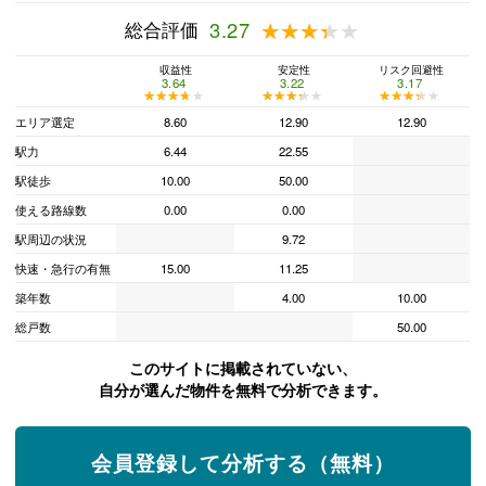
総合評価
3.27
★★★★★
★★★★★
収益性
安定性
リスク回避性
3.64
3.22
3.17
★★★★★
★★★★★
★★★★★
★★★★★
★★★★★
★★★★★
エリア選定
8.60
12.90
12.90
駅力
6.44
22.55
駅徒歩
10.00
50.00
使える路線数
0.00
0.00
駅周辺の状況
9.72
快速・急行の有無
15.00
11.25
築年数
4.00
10.00
総戸数
50.00
このサイトに掲載されていない、
自分が選んだ物件を無料で分析できます。
会員登録して分析する（無料）