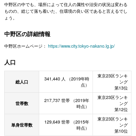
中野区の中でも、場所によって住人の属性や治安の状況は変わる
ものの、総じて落ち着いた、住環境の良い区であると言えるでし
ょう。
中野区の詳細情報
中野区ホームページ：
https://www.city.tokyo-nakano.lg.jp/
人口
東京23区ランキ
341,440
人
（2019年時
総人口
ング
点）
第13位
東京23区ランキ
217,737
世帯
（2019年
世帯数
ング
時点）
第12位
東京23区ランキ
129,649
世帯
（2015年
単身世帯数
ング
時点）
第10位