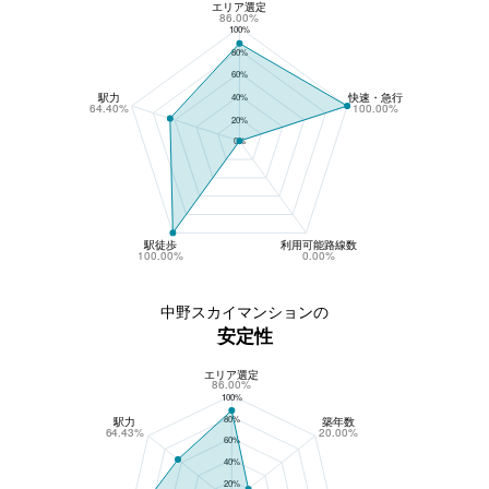
エリア選定
中野スカイマンションの収益性
86.00%
100%
80%
60%
駅力
快速・急行
40%
64.40%
100.00%
20%
0%
駅徒歩
利用可能路線数
100.00%
0.00%
中野スカイマンションの
安定性
エリア選定
中野スカイマンションの安定性
86.00%
100%
80%
駅力
築年数
64.43%
20.00%
60%
40%
20%