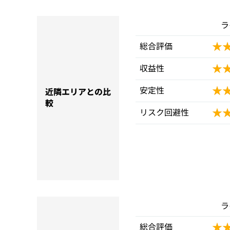
ラ
★
★
総合評価
★
★
収益性
★
★
安定性
近隣エリアとの比
較
★
★
リスク回避性
ラ
★
★
総合評価