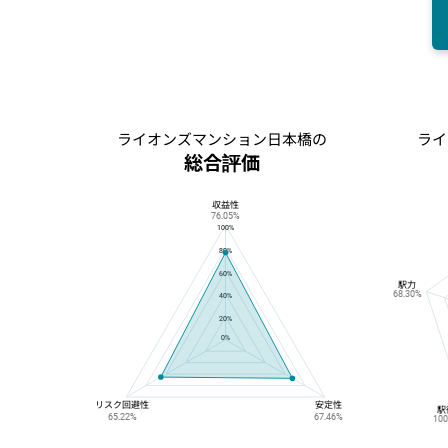
ライオンズマンション日本橋の
ライ
総合評価
収益性
ライオンズマンション日本橋の総合評価
76.05%
100%
80%
60%
駅力
68.30%
40%
20%
0%
リスク回避性
安定性
駅
65.22%
67.46%
10