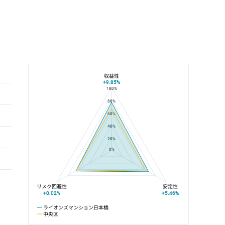
収益性
+9.85%
100%
ライオンズマンション日本橋と中央区の平均値の総合評価の比較
80%
60%
40%
20%
0%
リスク回避性
安定性
+0.02%
+5.46%
ライオンズマンション日本橋
中央区