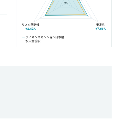
0%
リスク回避性
安定性
+2.42%
+7.66%
ライオンズマンション日本橋
水天宮前駅