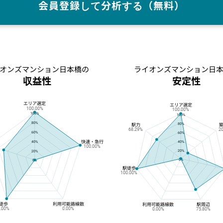
会員登録して分析する（無料）
オンズマンション日本橋の
ライオンズマンション日
収益性
安定性
エリア選定
ライオンズマンション日本橋の収益性
ライオンズマンション日本橋の安定性
エリア選定
100.00%
100.00%
100%
100%
80%
80%
駅力
68.29%
2
60%
60%
快速・急行
40%
40%
100.00%
20%
20%
0%
0%
駅徒歩
100.00%
徒歩
利用可能路線数
利用可能路線数
駅周辺
0.00%
0.00%
0.00%
75.80%