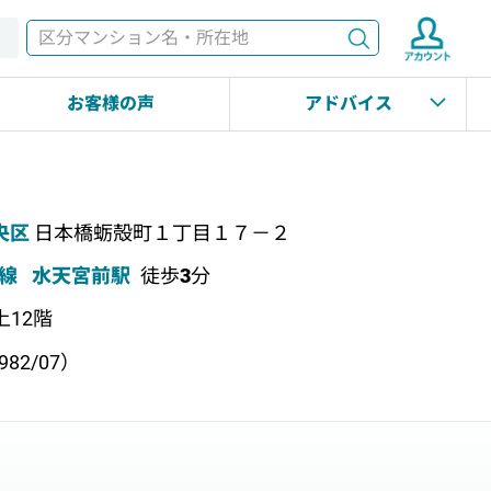
検索
す
お客様の声
アドバイス
央区
日本橋蛎殻町１丁目１７－２
線
水天宮前駅
徒歩
3
分
上12階
82/07）