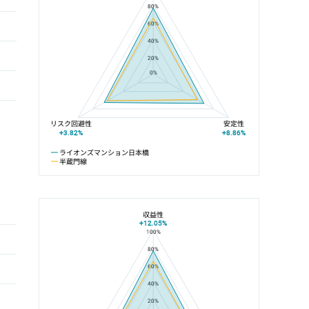
80%
60%
40%
20%
0%
リスク回避性
安定性
+3.82%
+8.86%
ライオンズマンション日本橋
半蔵門線
収益性
+12.05%
100%
ライオンズマンション日本橋と水天宮前駅の平均値の総合評価の比較
80%
60%
40%
20%