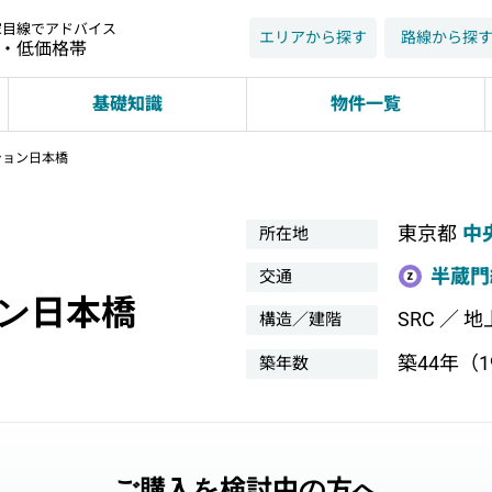
家目線でアドバイス
エリアから探す
路線から探
近・低価格帯
基礎知識
物件一覧
ション日本橋
東京都
中
所在地
半蔵門
交通
ン日本橋
SRC ／ 地
構造／建階
築44年（19
築年数
ご購入を検討中の方へ