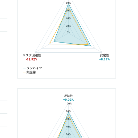
80%
60%
40%
20%
0%
リスク回避性
安定性
-12.92%
+8.13%
フジハイツ
銀座線
収益性
+9.02%
100%
フジハイツと外苑前駅の平均値の総合評価の比較
80%
60%
40%
20%