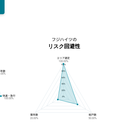
フジハイツの
リスク回避性
エリア選定
フジハイツのリスク回避性
100.00%
100%
築年数
80%
0.00%
60%
40%
20%
快速・急行
0%
100.00%
築年数
総戸数
20.00%
50.00%