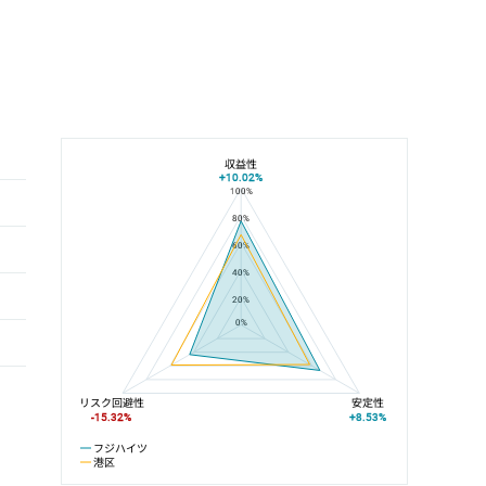
収益性
+10.02%
100%
フジハイツと港区の平均値の総合評価の比較
80%
60%
40%
20%
0%
リスク回避性
安定性
-15.32%
+8.53%
フジハイツ
港区