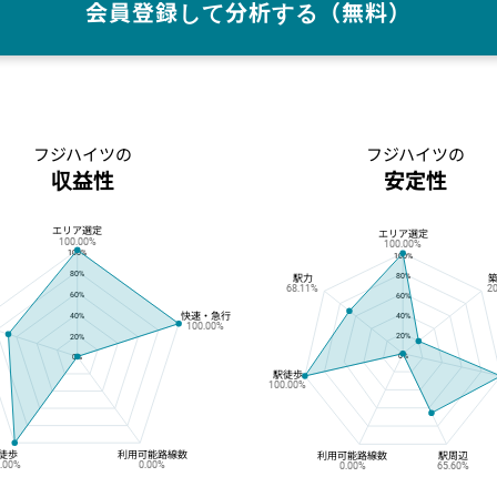
会員登録して分析する（無料）
フジハイツの
フジハイツの
収益性
安定性
エリア選定
フジハイツの収益性
フジハイツの安定性
エリア選定
100.00%
100.00%
100%
100%
80%
80%
駅力
68.11%
2
60%
60%
快速・急行
40%
40%
100.00%
20%
20%
0%
0%
駅徒歩
100.00%
徒歩
利用可能路線数
利用可能路線数
駅周辺
0.00%
0.00%
0.00%
65.60%