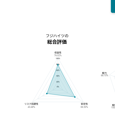
フジハイツの
総合評価
収益性
フジハイツの総合評価
76.02%
100%
80%
60%
駅力
68.10%
40%
20%
0%
リスク回避性
安定性
駅
43.48%
66.53%
10