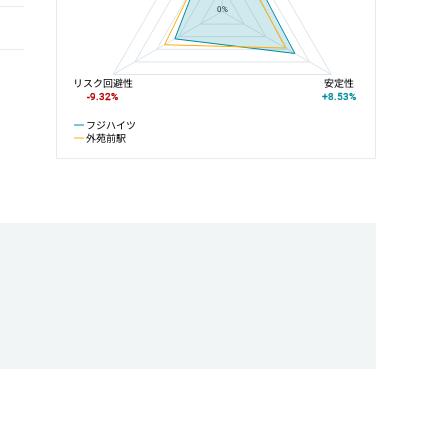
0%
リスク回避性
安定性
-9.32%
+8.53%
フジハイツ
外苑前駅