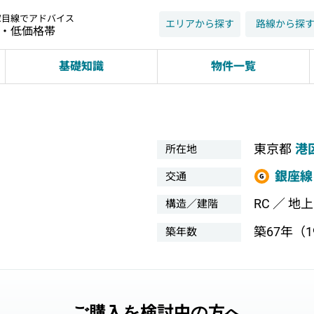
家目線でアドバイス
エリアから探す
路線から探
近・低価格帯
基礎知識
物件一覧
東京都
港
所在地
銀座線
交通
RC ／ 地
構造／建階
築67年（19
築年数
ご購入を検討中の方へ