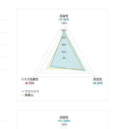
収益性
+7.62%
100%
フジハイツと南青山の平均値の総合評価の比較
80%
60%
40%
20%
0%
リスク回避性
安定性
-8.72%
+8.53%
フジハイツ
南青山
収益性
+11.02%
100%
フジハイツと銀座線の平均値の総合評価の比較