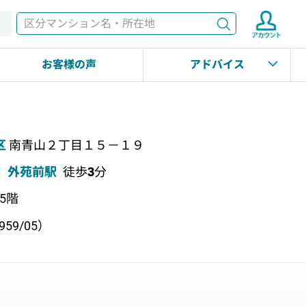
検索
す
お客様の声
アドバイス
区
南青山２丁目１５－１９
外苑前駅
徒歩
3
分
上5階
59/05）