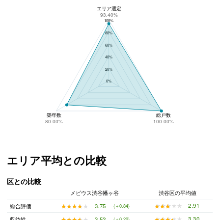
エリア選定
メビウス渋谷幡ヶ谷のリスク回避性
93.40%
100%
80%
60%
40%
20%
0%
築年数
総戸数
80.00%
100.00%
エリア平均との比較
区との比較
メビウス渋谷幡ヶ谷
渋谷区の平均値
★★★★★
★★★★★
2.91
★★★★★
★★★★★
3.75
総合評価
(＋0.84)
★★★★★
★★★★★
3.30
★★★★★
★★★★★
3.52
収益性
(＋0.22)