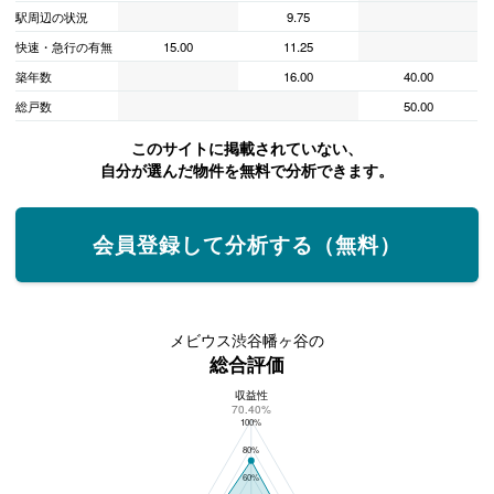
駅周辺の状況
9.75
快速・急行の有無
15.00
11.25
築年数
16.00
40.00
総戸数
50.00
このサイトに掲載されていない、
自分が選んだ物件を無料で分析できます。
会員登録して分析する（無料）
メビウス渋谷幡ヶ谷の
総合評価
収益性
メビウス渋谷幡ヶ谷の総合評価
70.40%
100%
80%
60%