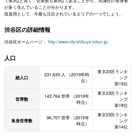
で第3位と高く、企業数も第5位であることから、高属性の単身者
が多く住んでいることが分かります。
投資用として、今最も注目されているエリアの一つでしょう。
渋谷区の詳細情報
渋谷区ホームページ：
http://www.city.shibuya.tokyo.jp/
人口
東京23区ランキ
231,630
人
（2019年時
総人口
ング
点）
第19位
東京23区ランキ
143,764
世帯
（2019年
世帯数
ング
時点）
第18位
東京23区ランキ
96,707
世帯
（2015年
単身世帯数
ング
時点）
第14位