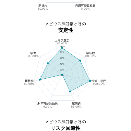
駅徒歩
利用可能路線数
80.00%
0.00%
メビウス渋谷幡ヶ谷の
安定性
エリア選定
メビウス渋谷幡ヶ谷の安定性
93.40%
100%
80%
駅力
築年数
63.80%
80.00%
60%
40%
20%
0%
駅徒歩
快速・急行
80.00%
100.00%
利用可能路線数
駅周辺
0.00%
65.00%
メビウス渋谷幡ヶ谷の
リスク回避性