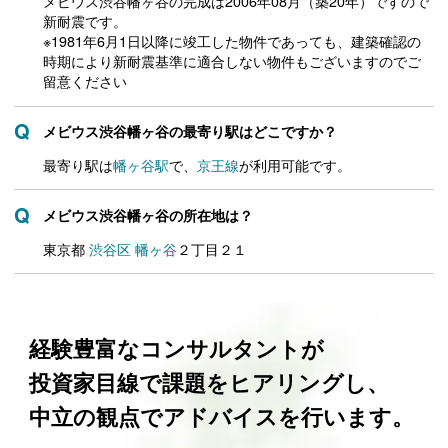
メビウス渋谷幡ヶ谷の完成は2006年08月（築20年）ですので
新耐震です。
※1981年6月1日以降に竣工した物件であっても、建築確認の
時期により新耐震基準に適合しない物件もございますのでご
留意ください
メビウス渋谷幡ヶ谷の最寄り駅はどこですか？
最寄り駅は
幡ヶ谷駅
で、
京王線
が利用可能です。
メビウス渋谷幡ヶ谷の所在地は？
東京都
渋谷区
幡ヶ谷
２丁目２１
経験豊富なコンサルタントが
投資家目線で課題をヒアリングし、
中立の観点でアドバイスを行います。