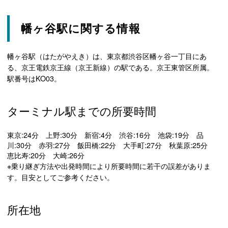
幡ヶ谷駅に関する情報
幡ヶ谷駅（はたがやえき）は、東京都渋谷区幡ヶ谷一丁目にあ
る、京王電鉄京王線（京王新線）の駅である。京王東管区所属。
駅番号はKO03。
ターミナル駅までの所要時間
東京:24分 上野:30分 新宿:4分 渋谷:16分 池袋:19分 品
川:30分 赤羽:27分 飯田橋:22分 大手町:27分 秋葉原:25分
恵比寿:20分 大崎:26分
※乗り継ぎ方法や出発時間により所要時間に若干の誤差がありま
す。目安としてご参考ください。
所在地