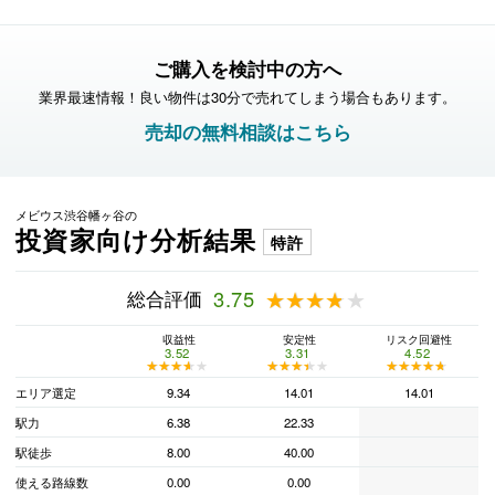
ご購入を検討中の方へ
業界最速情報！良い物件は30分で売れてしまう場合もあります。
売却の無料相談はこちら
メビウス渋谷幡ヶ谷の
投資家向け分析結果
特許
総合評価
3.75
★★★★★
★★★★★
収益性
安定性
リスク回避性
3.52
3.31
4.52
★★★★★
★★★★★
★★★★★
★★★★★
★★★★★
★★★★★
エリア選定
9.34
14.01
14.01
駅力
6.38
22.33
駅徒歩
8.00
40.00
使える路線数
0.00
0.00