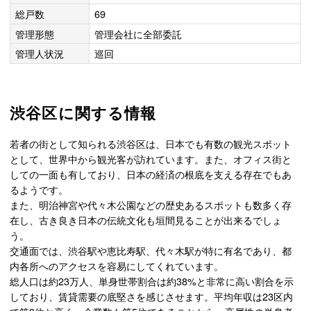
総戸数
69
管理形態
管理会社に全部委託
管理人状況
巡回
渋谷区に関する情報
若者の街として知られる渋谷区は、日本でも有数の観光スポット
として、世界中から観光客が訪れています。また、オフィス街と
しての一面も有しており、日本の経済の根底を支える存在でもあ
るようです。
また、明治神宮や代々木公園などの歴史あるスポットも数多く存
在し、古き良き日本の伝統文化も垣間見ることが出来るでしょ
う。
交通面では、渋谷駅や恵比寿駅、代々木駅が特に有名であり、都
内各所へのアクセスを容易にしてくれています。
総人口は約23万人、単身世帯割合は約38%と非常に高い割合を示
しており、賃貸需要の底堅さを感じさせます。平均年収は23区内