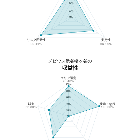
40%
20%
0%
リスク回避性
安定性
90.44%
66.18%
メビウス渋谷幡ヶ谷の
収益性
エリア選定
メビウス渋谷幡ヶ谷の収益性
93.40%
100%
80%
60%
駅力
快速・急行
40%
63.80%
100.00%
20%
0%