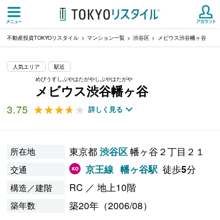
不動産投資TOKYOリスタイル
マンション一覧
渋谷区
メビウス渋谷幡ヶ谷
人気エリア
駅近
めびうすしぶやはたがやしぶやはたがや
メビウス渋谷幡ヶ谷
3.75
★★★★★
★★★★★
詳しく見る
東京都
幡ヶ谷２丁目２１
渋谷区
所在地
徒歩
分
京王線
幡ヶ谷駅
5
交通
RC ／ 地上10階
構造／建階
築20年（2006/08）
築年数