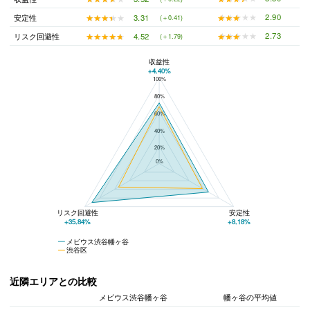
★★★★★
★★★★★
2.90
★★★★★
★★★★★
3.31
安定性
(＋0.41)
★★★★★
★★★★★
2.73
★★★★★
★★★★★
4.52
リスク回避性
(＋1.79)
収益性
+4.40%
100%
メビウス渋谷幡ヶ谷と渋谷区の平均値の総合評価の比較
80%
60%
40%
20%
0%
リスク回避性
安定性
+35.84%
+8.18%
メビウス渋谷幡ヶ谷
渋谷区
近隣エリアとの比較
メビウス渋谷幡ヶ谷
幡ヶ谷の平均値