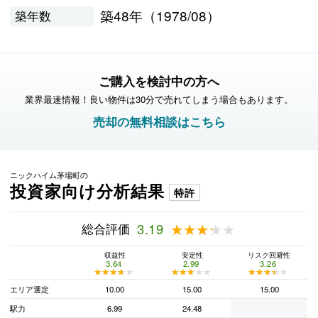
築48年（1978/08）
築年数
ご購入を検討中の方へ
業界最速情報！良い物件は30分で売れてしまう場合もあります。
売却の無料相談はこちら
ニックハイム茅場町の
投資家向け分析結果
特許
総合評価
3.19
★★★★★
★★★★★
収益性
安定性
リスク回避性
3.64
2.99
3.26
★★★★★
★★★★★
★★★★★
★★★★★
★★★★★
★★★★★
エリア選定
10.00
15.00
15.00
駅力
6.99
24.48