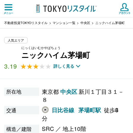
不動産投資TOKYOリスタイル
マンション一覧
中央区
ニックハイム茅場町
人気エリア
にっくはいむかやばちょう
ニックハイム茅場町
3.19
★★★★★
★★★★★
詳しく見る
東京都
新川１丁目３１－
中央区
所在地
８
徒歩
日比谷線
茅場町駅
8
交通
分
SRC ／ 地上10階
構造／建階