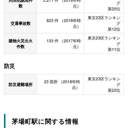
グ
数
点）
第20位
東京23区ランキン
823
件
（2018年時
交通事故数
グ
点）
第12位
東京23区ランキン
建物火災出火
133
件
（2017年時
グ
件数
点）
第11位
防災
東京23区ランキン
23
箇所
（2018年時
防災避難場所
グ
点）
第22位
茅場町駅に関する情報