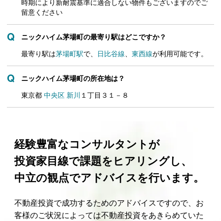
時期により新耐震基準に適合しない物件もございますのでご
留意ください
ニックハイム茅場町の最寄り駅はどこですか？
最寄り駅は
茅場町駅
で、
日比谷線
、
東西線
が利用可能です。
ニックハイム茅場町の所在地は？
東京都
中央区
新川
１丁目３１－８
経験豊富なコンサルタントが
投資家目線で課題をヒアリングし、
中立の観点でアドバイスを行います。
不動産投資で成功するためのアドバイスですので、お
客様のご状況によっては不動産投資をあきらめていた