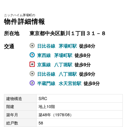
ニックハイム茅場町の
物件詳細情報
所在地
東京都中央区新川１丁目３１－８
交通
日比谷線
茅場町駅
徒歩8分
東西線
茅場町駅
徒歩8分
京葉線
八丁堀駅
徒歩9分
日比谷線
八丁堀駅
徒歩9分
半蔵門線
水天宮前駅
徒歩9分
建物構造
SRC
階建
地上10階
築年月
築48年（1978/08）
総戸数
58