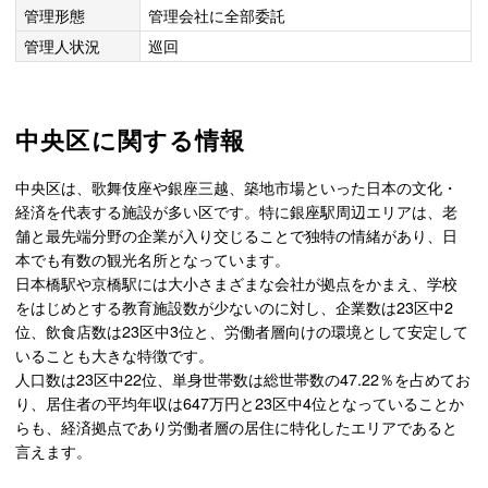
管理形態
管理会社に全部委託
管理人状況
巡回
中央区に関する情報
中央区は、歌舞伎座や銀座三越、築地市場といった日本の文化・
経済を代表する施設が多い区です。特に銀座駅周辺エリアは、老
舗と最先端分野の企業が入り交じることで独特の情緒があり、日
本でも有数の観光名所となっています。
日本橋駅や京橋駅には大小さまざまな会社が拠点をかまえ、学校
をはじめとする教育施設数が少ないのに対し、企業数は23区中2
位、飲食店数は23区中3位と、労働者層向けの環境として安定して
いることも大きな特徴です。
人口数は23区中22位、単身世帯数は総世帯数の47.22％を占めてお
り、居住者の平均年収は647万円と23区中4位となっていることか
らも、経済拠点であり労働者層の居住に特化したエリアであると
言えます。