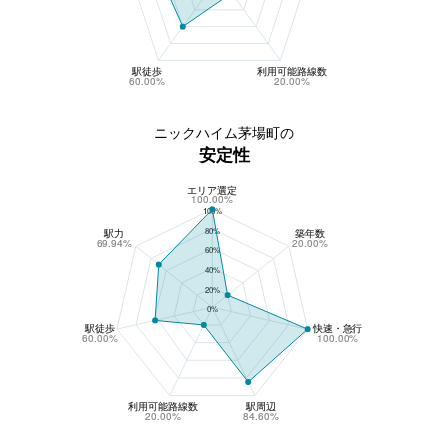
駅徒歩
利用可能路線数
60.00%
20.00%
ニックハイム茅場町の
安定性
エリア選定
ニックハイム茅場町の安定性
100.00%
100%
80%
駅力
築年数
69.94%
20.00%
60%
40%
20%
0%
駅徒歩
快速・急行
60.00%
100.00%
利用可能路線数
駅周辺
20.00%
84.60%