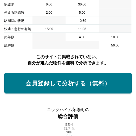
駅徒歩
6.00
30.00
使える路線数
2.00
5.00
駅周辺の状況
12.69
快速・急行の有無
15.00
11.25
築年数
4.00
10.00
総戸数
50.00
このサイトに掲載されていない、
自分が選んだ物件を無料で分析できます。
会員登録して分析する（無料）
ニックハイム茅場町の
総合評価
収益性
ニックハイム茅場町の総合評価
72.71%
100%