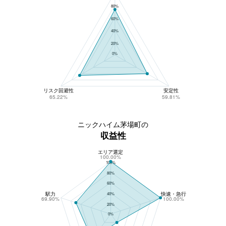
80%
60%
40%
20%
0%
リスク回避性
安定性
65.22%
59.81%
ニックハイム茅場町の
収益性
エリア選定
ニックハイム茅場町の収益性
100.00%
100%
80%
60%
駅力
快速・急行
40%
69.90%
100.00%
20%
0%