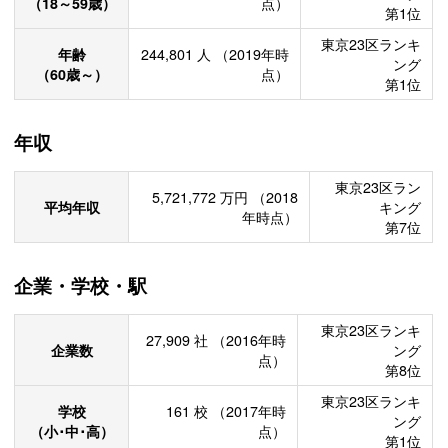
（18～59歳）
点）
第1位
東京23区ランキ
年齢
244,801
人
（2019年時
ング
（60歳～）
点）
第1位
年収
東京23区ラン
5,721,772
万円
（2018
平均年収
キング
年時点）
第7位
企業・学校・駅
東京23区ランキ
27,909
社
（2016年時
企業数
ング
点）
第8位
東京23区ランキ
学校
161
校
（2017年時
ング
（小･中･高）
点）
第1位