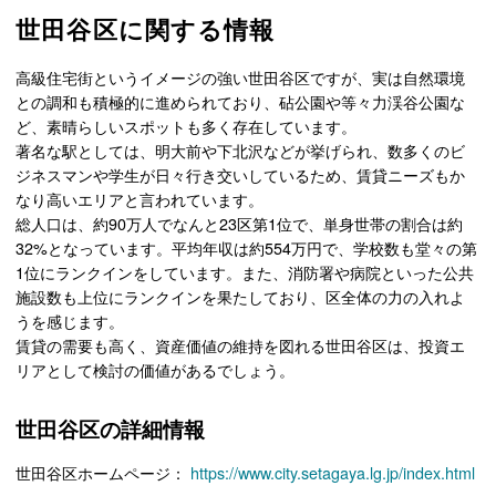
世田谷区に関する情報
高級住宅街というイメージの強い世田谷区ですが、実は自然環境
との調和も積極的に進められており、砧公園や等々力渓谷公園な
ど、素晴らしいスポットも多く存在しています。
著名な駅としては、明大前や下北沢などが挙げられ、数多くのビ
ジネスマンや学生が日々行き交いしているため、賃貸ニーズもか
なり高いエリアと言われています。
総人口は、約90万人でなんと23区第1位で、単身世帯の割合は約
32%となっています。平均年収は約554万円で、学校数も堂々の第
1位にランクインをしています。また、消防署や病院といった公共
施設数も上位にランクインを果たしており、区全体の力の入れよ
うを感じます。
賃貸の需要も高く、資産価値の維持を図れる世田谷区は、投資エ
リアとして検討の価値があるでしょう。
世田谷区の詳細情報
世田谷区ホームページ：
https://www.city.setagaya.lg.jp/index.html