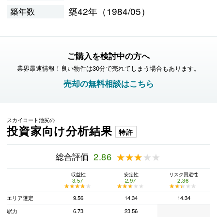
築42年（1984/05）
築年数
ご購入を検討中の方へ
業界最速情報！良い物件は30分で売れてしまう場合もあります。
売却の無料相談はこちら
スカイコート池尻の
投資家向け分析結果
特許
総合評価
2.86
★★★★★
★★★★★
収益性
安定性
リスク回避性
3.57
2.97
2.36
★★★★★
★★★★★
★★★★★
★★★★★
★★★★★
★★★★★
エリア選定
9.56
14.34
14.34
駅力
6.73
23.56