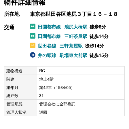
物件詳細情報
所在地
東京都世田谷区池尻３丁目１６－１８
交通
田園都市線
池尻大橋駅
徒歩6分
田園都市線
三軒茶屋駅
徒歩14分
世田谷線
三軒茶屋駅
徒歩14分
井の頭線
駒場東大前駅
徒歩15分
建物構造
RC
階建
地上4階
築年月
築42年（1984/05）
総戸数
31
管理形態
管理会社に全部委託
管理人状況
巡回