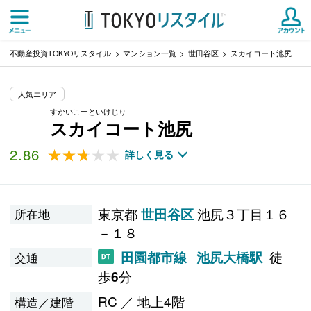
不動産投資TOKYOリスタイル
マンション一覧
世田谷区
スカイコート池尻
人気エリア
すかいこーといけじり
スカイコート池尻
2.86
★★★★★
★★★★★
詳しく見る
東京都
池尻３丁目１６
世田谷区
所在地
－１８
徒
田園都市線
池尻大橋駅
交通
歩
分
6
RC ／ 地上4階
構造／建階