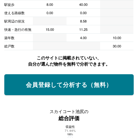
駅徒歩
8.00
40.00
使える路線数
0.00
0.00
駅周辺の状況
8.58
快速・急行の有無
15.00
11.25
築年数
4.00
10.00
総戸数
30.00
このサイトに掲載されていない、
自分が選んだ物件を無料で分析できます。
会員登録して分析する（無料）
スカイコート池尻の
総合評価
収益性
スカイコート池尻の総合評価
71.44%
100%