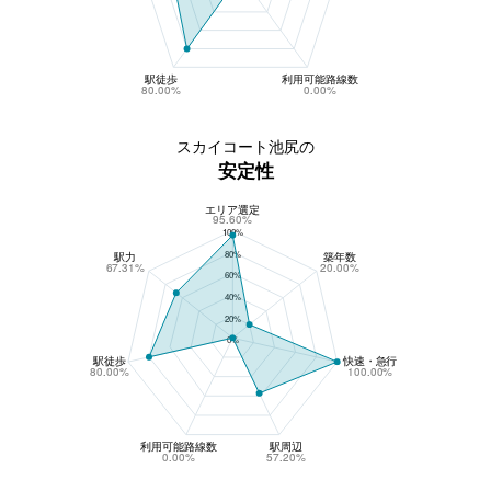
駅徒歩
利用可能路線数
80.00%
0.00%
スカイコート池尻の
安定性
エリア選定
スカイコート池尻の安定性
95.60%
100%
80%
駅力
築年数
67.31%
20.00%
60%
40%
20%
0%
駅徒歩
快速・急行
80.00%
100.00%
利用可能路線数
駅周辺
0.00%
57.20%