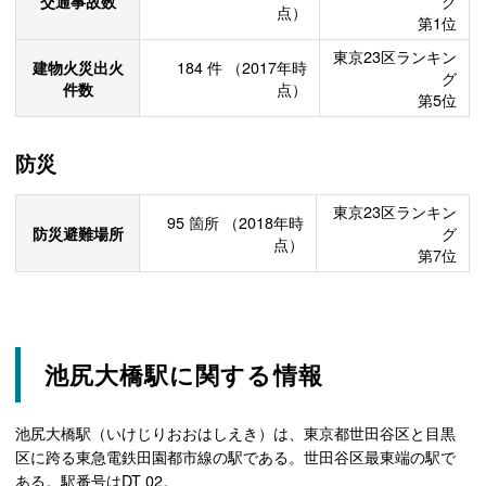
交通事故数
グ
点）
第1位
東京23区ランキン
建物火災出火
184
件
（2017年時
グ
件数
点）
第5位
防災
東京23区ランキン
95
箇所
（2018年時
防災避難場所
グ
点）
第7位
池尻大橋駅に関する情報
池尻大橋駅（いけじりおおはしえき）は、東京都世田谷区と目黒
区に跨る東急電鉄田園都市線の駅である。世田谷区最東端の駅で
ある。駅番号はDT 02。