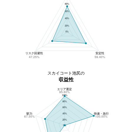
80%
60%
40%
20%
0%
リスク回避性
安定性
47.25%
59.40%
スカイコート池尻の
収益性
エリア選定
スカイコート池尻の収益性
95.60%
100%
80%
60%
駅力
快速・急行
40%
67.30%
100.00%
20%
0%