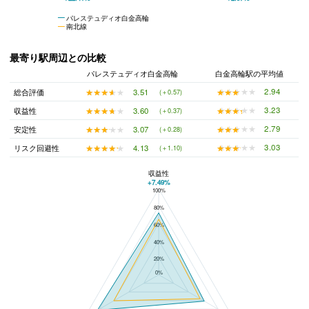
パレステュディオ白金高輪
南北線
最寄り駅周辺との比較
パレステュディオ白金高輪
白金高輪駅の平均値
★★★★★
★★★★★
2.94
★★★★★
★★★★★
3.51
総合評価
(＋0.57)
★★★★★
★★★★★
3.23
★★★★★
★★★★★
3.60
収益性
(＋0.37)
★★★★★
★★★★★
2.79
★★★★★
★★★★★
3.07
安定性
(＋0.28)
★★★★★
★★★★★
3.03
★★★★★
★★★★★
4.13
リスク回避性
(＋1.10)
収益性
+7.49%
100%
パレステュディオ白金高輪と白金高輪駅の平均値の総合評価の比較
80%
60%
40%
20%
0%