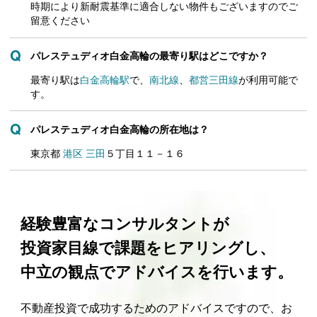
時期により新耐震基準に適合しない物件もございますのでご
留意ください
パレステュディオ白金高輪の最寄り駅はどこですか？
最寄り駅は
白金高輪駅
で、
南北線
、
都営三田線
が利用可能で
す。
パレステュディオ白金高輪の所在地は？
東京都
港区
三田
５丁目１１－１６
経験豊富なコンサルタントが
投資家目線で課題をヒアリングし、
中立の観点でアドバイスを行います。
不動産投資で成功するためのアドバイスですので、お