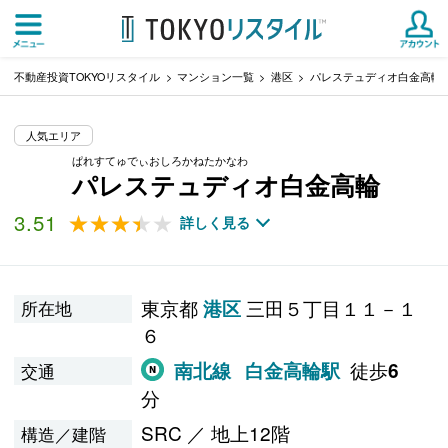
不動産投資TOKYOリスタイル
マンション一覧
港区
パレステュディオ白金高輪
人気エリア
ぱれすてゅでぃおしろかねたかなわ
パレステュディオ白金高輪
3.51
★★★★★
★★★★★
詳しく見る
東京都
三田５丁目１１－１
港区
所在地
６
徒歩
南北線
白金高輪駅
6
交通
分
SRC ／ 地上12階
構造／建階