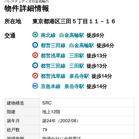
パレステュディオ白金高輪の
物件詳細情報
所在地
東京都港区三田５丁目１１－１６
交通
南北線
白金高輪駅
徒歩6分
都営三田線
白金高輪駅
徒歩6分
都営浅草線
三田駅
徒歩13分
都営三田線
三田駅
徒歩13分
都営浅草線
泉岳寺駅
徒歩14分
京急本線
泉岳寺駅
徒歩14分
建物構造
SRC
階建
地上12階
築年月
築24年（2002/08）
総戸数
79
管理形態
管理会社に全部委託