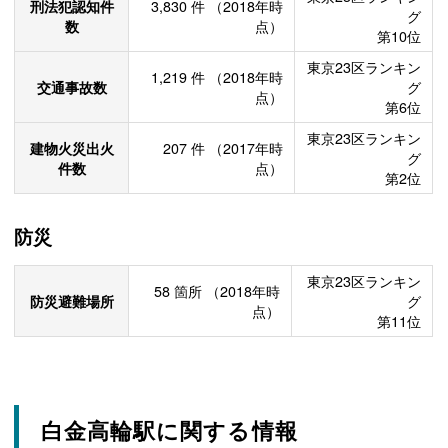
刑法犯認知件
3,830
件
（2018年時
グ
数
点）
第10位
東京23区ランキン
1,219
件
（2018年時
交通事故数
グ
点）
第6位
東京23区ランキン
建物火災出火
207
件
（2017年時
グ
件数
点）
第2位
防災
東京23区ランキン
58
箇所
（2018年時
防災避難場所
グ
点）
第11位
白金高輪駅に関する情報