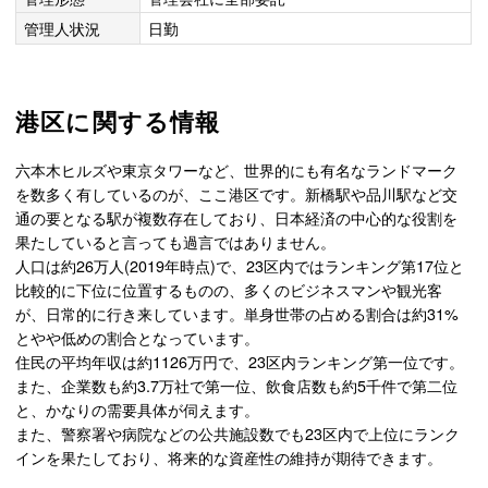
管理人状況
日勤
港区に関する情報
六本木ヒルズや東京タワーなど、世界的にも有名なランドマーク
を数多く有しているのが、ここ港区です。新橋駅や品川駅など交
通の要となる駅が複数存在しており、日本経済の中心的な役割を
果たしていると言っても過言ではありません。
人口は約26万人(2019年時点)で、23区内ではランキング第17位と
比較的に下位に位置するものの、多くのビジネスマンや観光客
が、日常的に行き来しています。単身世帯の占める割合は約31%
とやや低めの割合となっています。
住民の平均年収は約1126万円で、23区内ランキング第一位です。
また、企業数も約3.7万社で第一位、飲食店数も約5千件で第二位
と、かなりの需要具体が伺えます。
また、警察署や病院などの公共施設数でも23区内で上位にランク
インを果たしており、将来的な資産性の維持が期待できます。