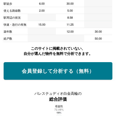
駅徒歩
6.00
30.00
使える路線数
2.00
5.00
駅周辺の状況
8.58
快速・急行の有無
15.00
11.25
築年数
12.00
30.00
総戸数
50.00
このサイトに掲載されていない、
自分が選んだ物件を無料で分析できます。
会員登録して分析する（無料）
パレステュディオ白金高輪の
総合評価
収益性
パレステュディオ白金高輪の総合評価
72.09%
100%