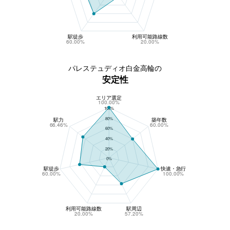
駅徒歩
利用可能路線数
60.00%
20.00%
パレステュディオ白金高輪の
安定性
エリア選定
パレステュディオ白金高輪の安定性
100.00%
100%
80%
駅力
築年数
66.46%
60.00%
60%
40%
20%
0%
駅徒歩
快速・急行
60.00%
100.00%
利用可能路線数
駅周辺
20.00%
57.20%