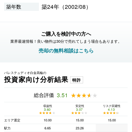
築24年（2002/08）
築年数
ご購入を検討中の方へ
業界最速情報！良い物件は30分で売れてしまう場合もあります。
売却の無料相談はこちら
パレステュディオ白金高輪の
投資家向け分析結果
特許
総合評価
3.51
★★★★★
★★★★★
収益性
安定性
リスク回避性
3.60
3.07
4.13
★★★★★
★★★★★
★★★★★
★★★★★
★★★★★
★★★★★
エリア選定
10.00
15.00
15.00
駅力
6.65
23.26