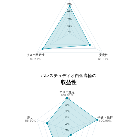
80%
60%
40%
20%
0%
リスク回避性
安定性
82.61%
61.37%
パレステュディオ白金高輪の
収益性
エリア選定
パレステュディオ白金高輪の収益性
100.00%
100%
80%
60%
駅力
快速・急行
40%
66.50%
100.00%
20%
0%