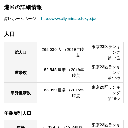
港区の詳細情報
港区ホームページ：
http://www.city.minato.tokyo.jp/
人口
東京23区ランキ
268,030
人
（2019年時
総人口
ング
点）
第17位
東京23区ランキ
152,545
世帯
（2019年
世帯数
ング
時点）
第17位
東京23区ランキ
83,099
世帯
（2015年
単身世帯数
ング
時点）
第16位
年齢層別人口
東京23区ランキ
年齢
41,714
人
（2019年時