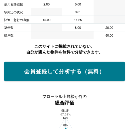
使える路線数
2.00
5.00
駅周辺の状況
9.81
快速・急行の有無
15.00
11.25
築年数
8.00
20.00
総戸数
50.00
このサイトに掲載されていない、
自分が選んだ物件を無料で分析できます。
会員登録して分析する（無料）
フローラル上野松が谷の
総合評価
収益性
フローラル上野松が谷の総合評価
67.58%
100%
80%