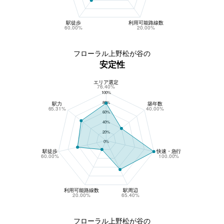
駅徒歩
利用可能路線数
60.00%
20.00%
フローラル上野松が谷の
安定性
エリア選定
フローラル上野松が谷の安定性
76.40%
100%
80%
駅力
築年数
65.31%
40.00%
60%
40%
20%
0%
駅徒歩
快速・急行
60.00%
100.00%
利用可能路線数
駅周辺
20.00%
65.40%
フローラル上野松が谷の