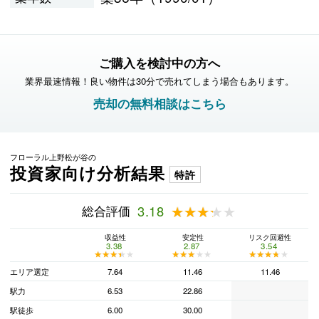
ご購入を検討中の方へ
業界最速情報！良い物件は30分で売れてしまう場合もあります。
売却の無料相談はこちら
フローラル上野松が谷の
投資家向け分析結果
特許
総合評価
3.18
★★★★★
★★★★★
収益性
安定性
リスク回避性
3.38
2.87
3.54
★★★★★
★★★★★
★★★★★
★★★★★
★★★★★
★★★★★
エリア選定
7.64
11.46
11.46
駅力
6.53
22.86
駅徒歩
6.00
30.00