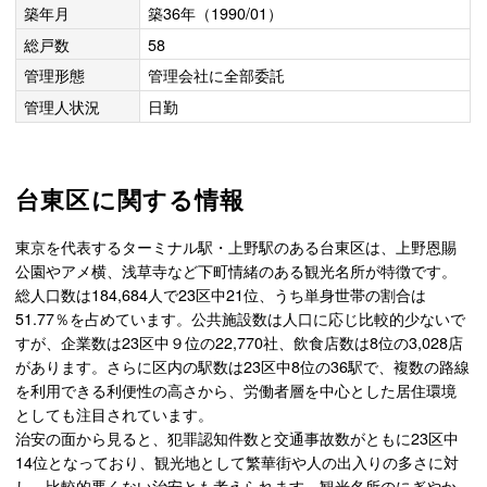
築年月
築36年（1990/01）
総戸数
58
管理形態
管理会社に全部委託
管理人状況
日勤
台東区に関する情報
東京を代表するターミナル駅・上野駅のある台東区は、上野恩賜
公園やアメ横、浅草寺など下町情緒のある観光名所が特徴です。
総人口数は184,684人で23区中21位、うち単身世帯の割合は
51.77％を占めています。公共施設数は人口に応じ比較的少ないで
すが、企業数は23区中９位の22,770社、飲食店数は8位の3,028店
があります。さらに区内の駅数は23区中8位の36駅で、複数の路線
を利用できる利便性の高さから、労働者層を中心とした居住環境
としても注目されています。
治安の面から見ると、犯罪認知件数と交通事故数がともに23区中
14位となっており、観光地として繁華街や人の出入りの多さに対
し、比較的悪くない治安とも考えられます。観光名所のにぎやか