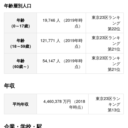
年齢層別人口
東京23区ランキ
年齢
19,746
人
（2019年時
ング
（0～17歳）
点）
第22位
東京23区ランキ
年齢
121,771
人
（2019年時
ング
（18～59歳）
点）
第21位
東京23区ランキ
年齢
54,147
人
（2019年時
ング
（60歳～）
点）
第21位
年収
東京23区ラン
4,460,378
万円
（2018
平均年収
キング
年時点）
第13位
企業・学校・駅