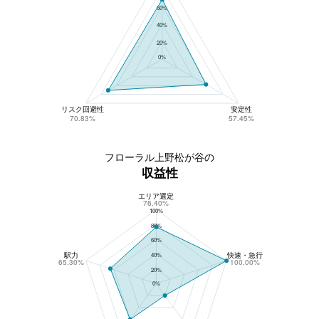
60%
40%
20%
0%
リスク回避性
安定性
70.83%
57.45%
フローラル上野松が谷の
収益性
エリア選定
フローラル上野松が谷の収益性
76.40%
100%
80%
60%
駅力
快速・急行
40%
65.30%
100.00%
20%
0%