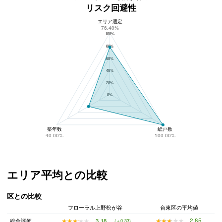
リスク回避性
エリア選定
フローラル上野松が谷のリスク回避性
76.40%
100%
80%
60%
40%
20%
0%
築年数
総戸数
40.00%
100.00%
エリア平均との比較
区との比較
フローラル上野松が谷
台東区の平均値
★★★★★
★★★★★
2.85
★★★★★
★★★★★
3.18
総合評価
(＋0.33)