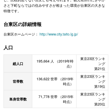
さと下町ならではの住みやすさが相まった環境が台東区の大きな
特徴です。
台東区の詳細情報
台東区ホームページ：
http://www.city.taito.lg.jp/
人口
東京23区ランキ
195,664
人
（2019年時
総人口
ング
点）
第21位
東京23区ランキ
136,622
世帯
（2019年
世帯数
ング
時点）
第19位
東京23区ランキ
71,778
世帯
（2015年
単身世帯数
ング
時点）
第20位