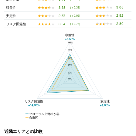
★★★★★
★★★★★
3.05
★★★★★
★★★★★
3.38
収益性
(＋0.33)
★★★★★
★★★★★
2.82
★★★★★
★★★★★
2.87
安定性
(＋0.05)
★★★★★
★★★★★
2.80
★★★★★
★★★★★
3.54
リスク回避性
(＋0.74)
収益性
+6.58%
100%
フローラル上野松が谷と台東区の平均値の総合評価の比較
80%
60%
40%
20%
0%
リスク回避性
安定性
+14.83%
+1.05%
フローラル上野松が谷
台東区
近隣エリアとの比較