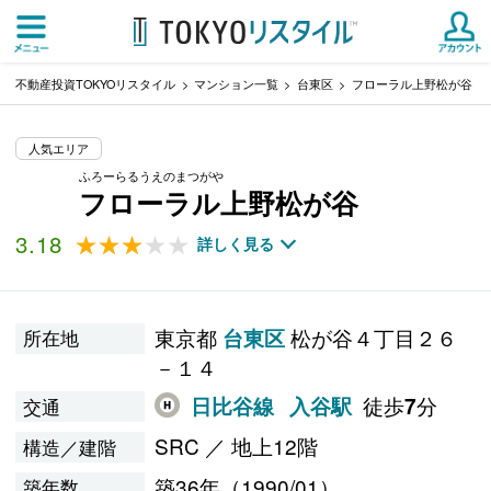
不動産投資TOKYOリスタイル
マンション一覧
台東区
フローラル上野松が谷
人気エリア
ふろーらるうえのまつがや
フローラル上野松が谷
3.18
★★★★★
★★★★★
詳しく見る
東京都
松が谷４丁目２６
台東区
所在地
－１４
徒歩
分
日比谷線
入谷駅
7
交通
SRC ／ 地上12階
構造／建階
築36年（1990/01）
築年数