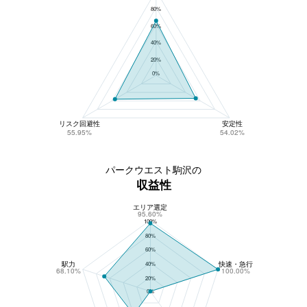
80%
60%
40%
20%
0%
リスク回避性
安定性
55.95%
54.02%
パークウエスト駒沢の
収益性
エリア選定
パークウエスト駒沢の収益性
95.60%
100%
80%
60%
駅力
快速・急行
40%
68.10%
100.00%
20%
0%