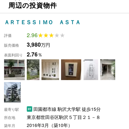
周辺の投資物件
ＡＲＴＥＳＳＩＭＯ ＡＳＴＡ
2.96
★★★★★
★★★★★
評価
3,980
万円
販売価格
2.76
％
表面利回り
田園都市線 駒沢大学駅 徒歩15分
最寄り駅
東京都世田谷区駒沢５丁目２１－８
所在地
2016年3月（築10年）
築年月