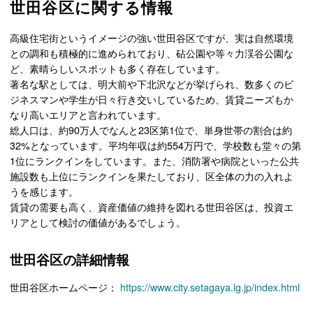
世田谷区に関する情報
高級住宅街というイメージの強い世田谷区ですが、実は自然環境
との調和も積極的に進められており、砧公園や等々力渓谷公園な
ど、素晴らしいスポットも多く存在しています。
著名な駅としては、明大前や下北沢などが挙げられ、数多くのビ
ジネスマンや学生が日々行き交いしているため、賃貸ニーズもか
なり高いエリアと言われています。
総人口は、約90万人でなんと23区第1位で、単身世帯の割合は約
32%となっています。平均年収は約554万円で、学校数も堂々の第
1位にランクインをしています。また、消防署や病院といった公共
施設数も上位にランクインを果たしており、区全体の力の入れよ
うを感じます。
賃貸の需要も高く、資産価値の維持を図れる世田谷区は、投資エ
リアとして検討の価値があるでしょう。
世田谷区の詳細情報
世田谷区ホームページ：
https://www.city.setagaya.lg.jp/index.html