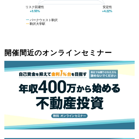
リスク回避性
安定性
+3.55%
+4.22%
パークウエスト駒沢
駒沢大学駅
開催間近のオンラインセミナー