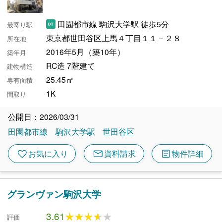
田園都市線 駒沢大学駅 徒歩5分
最寄り駅
東京都世田谷区上馬４丁目１１－２８
所在地
2016年5月（築10年）
築年月
RC造 7階建て
建物構造
25.45㎡
専有面積
1K
間取り
公開日：2026/03/31
田園都市線
駒沢大学駅
世田谷区
mail
article
favorite
お気に入り
資料請求
物件詳細
グランヴァン駒沢大学
3.61
★★★★★
★★★★★
評価