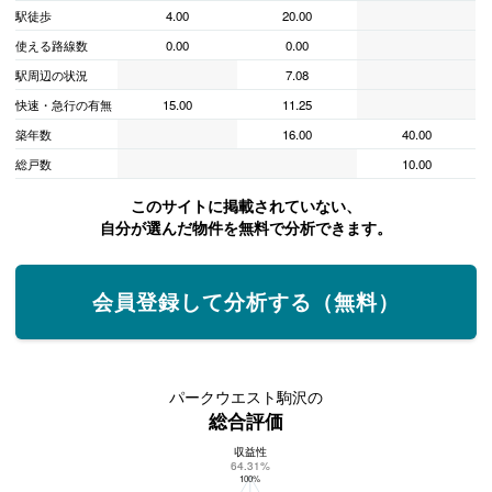
駅徒歩
4.00
20.00
使える路線数
0.00
0.00
駅周辺の状況
7.08
快速・急行の有無
15.00
11.25
築年数
16.00
40.00
総戸数
10.00
このサイトに掲載されていない、
自分が選んだ物件を無料で分析できます。
会員登録して分析する（無料）
パークウエスト駒沢の
総合評価
収益性
パークウエスト駒沢の総合評価
64.31%
100%