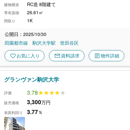
RC造 8階建て
建物構造
26.61㎡
専有面積
1K
間取り
公開日：2025/10/30
田園都市線
駒沢大学駅
世田谷区
mail
article
favorite
お気に入り
資料請求
物件詳細
グランヴァン駒沢大学
3.78
★★★★★
★★★★★
評価
3,300
万円
販売価格
3.77
％
表面利回り