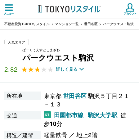
不動産投資TOKYOリスタイル
マンション一覧
世田谷区
パークウエスト駒沢
人気エリア
ぱーくうえすとこまざわ
パークウエスト駒沢
2.82
★★★★★
★★★★★
詳しく見る
東京都
駒沢５丁目２１
世田谷区
所在地
－１３
徒
田園都市線
駒沢大学駅
交通
歩
分
10
軽量鉄骨 ／ 地上2階
構造／建階