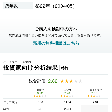
築22年（2004/05）
築年数
ご購入を検討中の方へ
業界最速情報！良い物件は30分で売れてしまう場合もあります。
売却の無料相談はこちら
パークウエスト駒沢の
投資家向け分析結果
特許
総合評価
2.82
★★★★★
★★★★★
収益性
安定性
リスク回避性
3.22
2.70
2.80
★★★★★
★★★★★
★★★★★
★★★★★
★★★★★
★★★★★
エリア選定
9.56
14.34
14.34
駅力
6.81
23.84