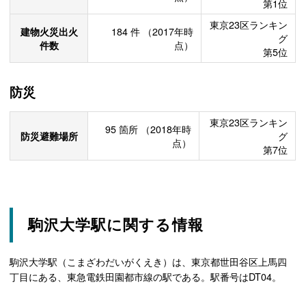
第1位
東京23区ランキン
建物火災出火
184
件
（2017年時
グ
件数
点）
第5位
防災
東京23区ランキン
95
箇所
（2018年時
防災避難場所
グ
点）
第7位
駒沢大学駅に関する情報
駒沢大学駅（こまざわだいがくえき）は、東京都世田谷区上馬四
丁目にある、東急電鉄田園都市線の駅である。駅番号はDT04。