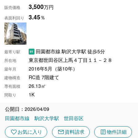
3,500
万円
販売価格
3.45
％
表面利回り
田園都市線 駒沢大学駅 徒歩5分
最寄り駅
東京都世田谷区上馬４丁目１１－２８
所在地
2016年5月（築10年）
築年月
RC造 7階建て
建物構造
26.13㎡
専有面積
1K
間取り
公開日：2026/04/09
田園都市線
駒沢大学駅
世田谷区
mail
article
favorite
お気に入り
資料請求
物件詳細