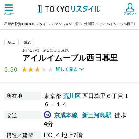
不動産投資TOKYOリスタイル
マンション一覧
荒川区
アイルイムーブル西日暮
駅近
築浅
あいるいむーぶるにしにっぽり
アイルイムーブル西日暮里
3.30
★★★★★
★★★★★
詳しく見る
東京都
西日暮里６丁目１
荒川区
所在地
６－１４
徒歩
京成本線
新三河島駅
交通
分
4
RC ／ 地上7階
構造／建階