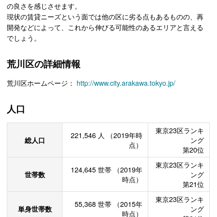
の良さを感じさせます。
現状の賃貸ニーズという面では他の区に劣る点もあるものの、再
開発などによって、これから伸びる可能性のあるエリアと言える
でしょう。
荒川区の詳細情報
荒川区ホームページ：
http://www.city.arakawa.tokyo.jp/
人口
東京23区ランキ
221,546
人
（2019年時
総人口
ング
点）
第20位
東京23区ランキ
124,645
世帯
（2019年
世帯数
ング
時点）
第21位
東京23区ランキ
55,368
世帯
（2015年
単身世帯数
ング
時点）