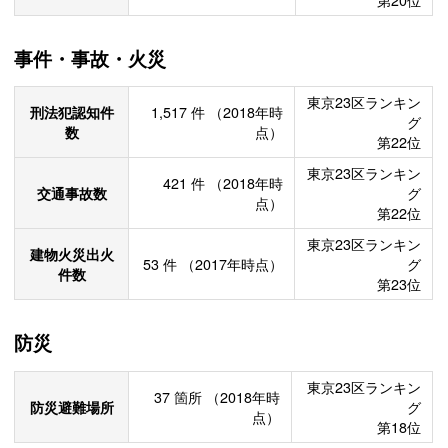
事件・事故・火災
東京23区ランキン
刑法犯認知件
1,517
件
（2018年時
グ
数
点）
第22位
東京23区ランキン
421
件
（2018年時
交通事故数
グ
点）
第22位
東京23区ランキン
建物火災出火
53
件
（2017年時点）
グ
件数
第23位
防災
東京23区ランキン
37
箇所
（2018年時
防災避難場所
グ
点）
第18位