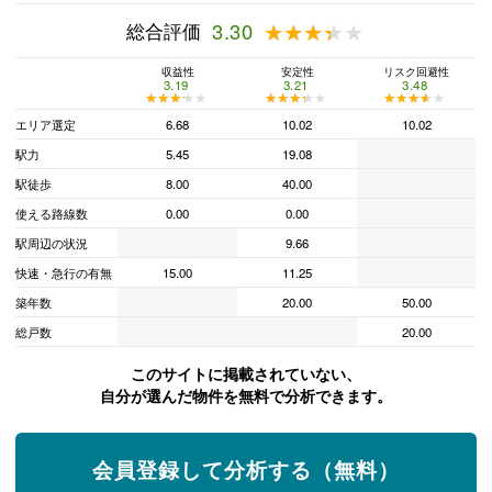
総合評価
3.30
★★★★★
★★★★★
収益性
安定性
リスク回避性
3.19
3.21
3.48
★★★★★
★★★★★
★★★★★
★★★★★
★★★★★
★★★★★
エリア選定
6.68
10.02
10.02
駅力
5.45
19.08
駅徒歩
8.00
40.00
使える路線数
0.00
0.00
駅周辺の状況
9.66
快速・急行の有無
15.00
11.25
築年数
20.00
50.00
総戸数
20.00
このサイトに掲載されていない、
自分が選んだ物件を無料で分析できます。
会員登録して分析する（無料）