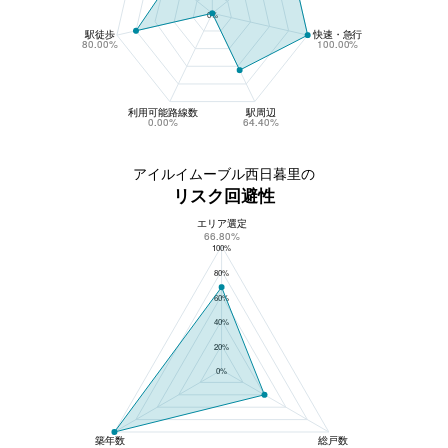
0%
駅徒歩
快速・急行
80.00%
100.00%
利用可能路線数
駅周辺
0.00%
64.40%
アイルイムーブル西日暮里の
リスク回避性
エリア選定
アイルイムーブル西日暮里のリスク回避性
66.80%
100%
80%
60%
40%
20%
0%
築年数
総戸数