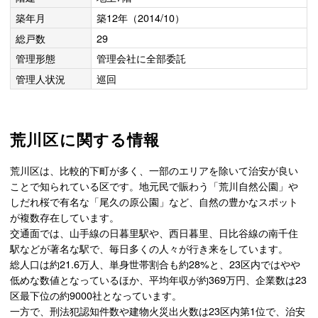
築年月
築12年（2014/10）
総戸数
29
管理形態
管理会社に全部委託
管理人状況
巡回
荒川区に関する情報
荒川区は、比較的下町が多く、一部のエリアを除いて治安が良い
ことで知られている区です。地元民で賑わう「荒川自然公園」や
しだれ桜で有名な「尾久の原公園」など、自然の豊かなスポット
が複数存在しています。
交通面では、山手線の日暮里駅や、西日暮里、日比谷線の南千住
駅などが著名な駅で、毎日多くの人々が行き来をしています。
総人口は約21.6万人、単身世帯割合も約28%と、23区内ではやや
低めな数値となっているほか、平均年収が約369万円、企業数は23
区最下位の約9000社となっています。
一方で、刑法犯認知件数や建物火災出火数は23区内第1位で、治安