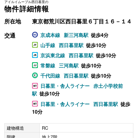
アイルイムーブル西日暮里の
物件詳細情報
所在地
東京都荒川区西日暮里６丁目１６－１４
交通
京成本線
新三河島駅
徒歩4分
山手線
西日暮里駅
徒歩10分
京浜東北線
西日暮里駅
徒歩10分
常磐線
三河島駅
徒歩10分
千代田線
西日暮里駅
徒歩10分
日暮里・舎人ライナー
赤土小学校前
駅
徒歩10分
日暮里・舎人ライナー
西日暮里駅
徒歩
10分
建物構造
RC
階建
地上7階