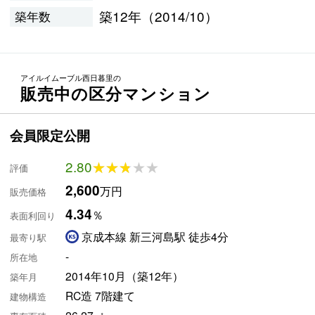
築12年（2014/10）
築年数
アイルイムーブル西日暮里の
販売中の区分マンション
会員限定公開
2.80
★★★★★
★★★★★
評価
2,600
万円
販売価格
4.34
％
表面利回り
京成本線 新三河島駅 徒歩4分
最寄り駅
-
所在地
2014年10月（築12年）
築年月
RC造 7階建て
建物構造
26.27㎡