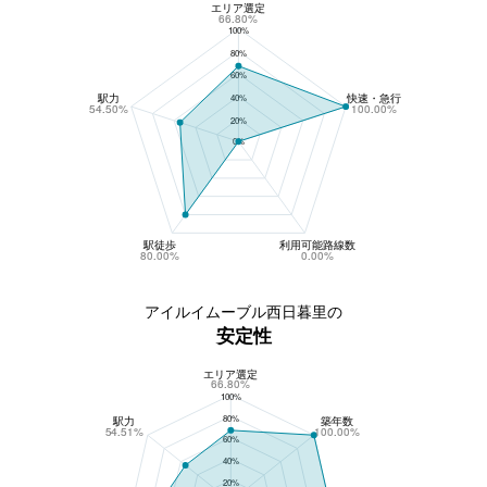
エリア選定
アイルイムーブル西日暮里の収益性
66.80%
100%
80%
60%
駅力
快速・急行
40%
54.50%
100.00%
20%
0%
駅徒歩
利用可能路線数
80.00%
0.00%
アイルイムーブル西日暮里の
安定性
エリア選定
アイルイムーブル西日暮里の安定性
66.80%
100%
80%
駅力
築年数
54.51%
100.00%
60%
40%
20%