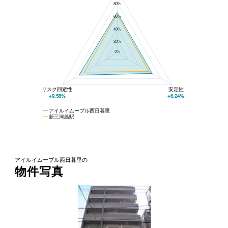
80%
60%
40%
20%
0%
リスク回避性
安定性
+9.58%
+6.24%
アイルイムーブル西日暮里
新三河島駅
アイルイムーブル西日暮里の
物件写真