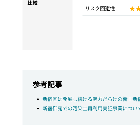
比較
★
★
リスク回避性
参考記事
新宿区は発展し続ける魅力だらけの街！新
新宿御苑での汚染土再利用実証事業につい