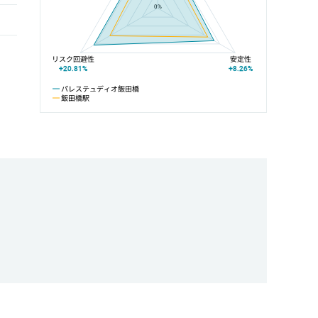
0%
リスク回避性
安定性
+20.81%
+8.26%
パレステュディオ飯田橋
飯田橋駅