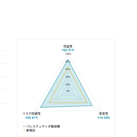
収益性
+20.51%
100%
パレステュディオ飯田橋と新宿区の平均値の総合評価の比較
80%
60%
40%
20%
0%
リスク回避性
安定性
+26.41%
+16.26%
パレステュディオ飯田橋
新宿区