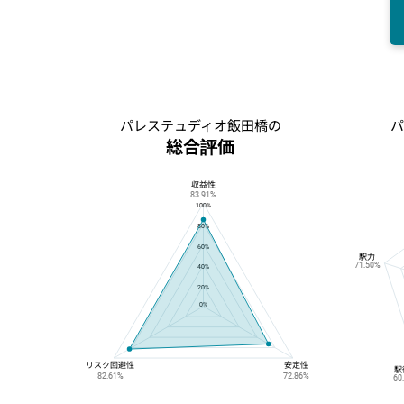
パレステュディオ飯田橋の
パ
総合評価
収益性
パレステュディオ飯田橋の総合評価
83.91%
100%
80%
60%
駅力
71.50%
40%
20%
0%
リスク回避性
安定性
駅
82.61%
72.86%
60