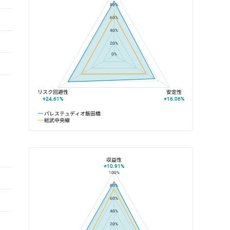
80%
60%
40%
20%
0%
リスク回避性
安定性
+24.61%
+16.06%
パレステュディオ飯田橋
総武中央線
収益性
+10.91%
100%
パレステュディオ飯田橋と飯田橋駅の平均値の総合評価の比較
80%
60%
40%
20%