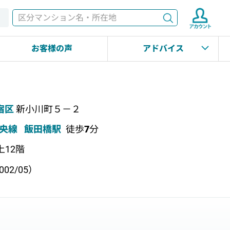
検索
す
お客様の声
アドバイス
宿区
新小川町５－２
央線
飯田橋駅
徒歩
7
分
上12階
02/05）