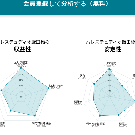
会員登録して分析する（無料）
レステュディオ飯田橋の
パレステュディオ飯田
収益性
安定性
エリア選定
パレステュディオ飯田橋の収益性
パレステュディオ飯田橋の安定性
エリア選定
100.00%
100.00%
100%
100%
80%
80%
駅力
71.51%
6
60%
60%
快速・急行
40%
40%
100.00%
20%
20%
0%
0%
駅徒歩
60.00%
徒歩
利用可能路線数
利用可能路線数
駅周辺
.00%
80.00%
80.00%
76.60%