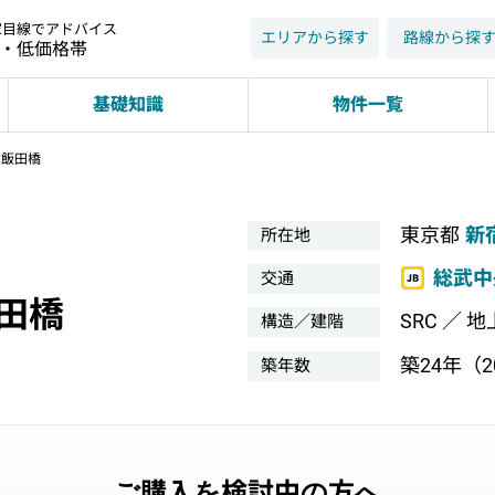
家目線でアドバイス
エリアから探す
路線から探
近・低価格帯
基礎知識
物件一覧
オ飯田橋
東京都
新
所在地
総武中
交通
田橋
SRC ／ 地
構造／建階
築24年（20
築年数
ご購入を検討中の方へ