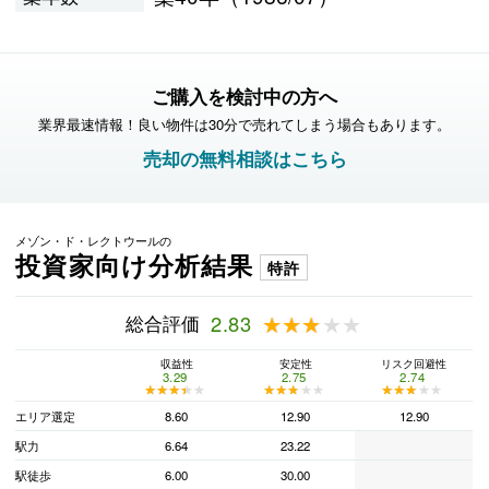
ご購入を検討中の方へ
業界最速情報！良い物件は30分で売れてしまう場合もあります。
売却の無料相談はこちら
メゾン・ド・レクトウールの
投資家向け分析結果
特許
総合評価
2.83
★★★★★
★★★★★
収益性
安定性
リスク回避性
3.29
2.75
2.74
★★★★★
★★★★★
★★★★★
★★★★★
★★★★★
★★★★★
エリア選定
8.60
12.90
12.90
駅力
6.64
23.22
駅徒歩
6.00
30.00