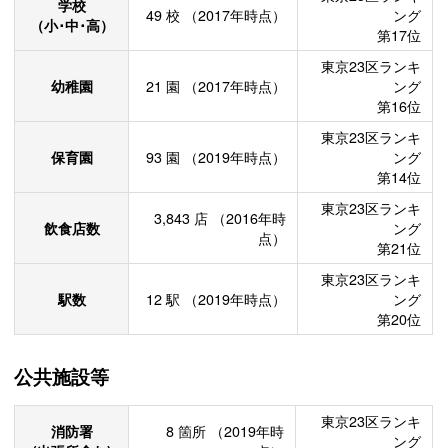
学校
49
校
（2017年時点）
ング
（小･中･高）
第17位
東京23区ランキ
幼稚園
21
園
（2017年時点）
ング
第16位
東京23区ランキ
保育園
93
園
（2019年時点）
ング
第14位
東京23区ランキ
3,843
店
（2016年時
飲食店数
ング
点）
第21位
東京23区ランキ
駅数
12
駅
（2019年時点）
ング
第20位
公共施設等
東京23区ランキ
消防署
8
箇所
（2019年時
ング