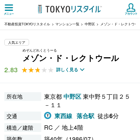
不動産投資TOKYOリスタイル
マンション一覧
中野区
メゾン・ド・レクトウー
人気エリア
めぞんどれくとうーる
メゾン・ド・レクトウール
2.83
★★★★★
★★★★★
詳しく見る
東京都
東中野５丁目２５
中野区
所在地
－１１
徒歩
分
東西線
落合駅
6
交通
RC ／ 地上4階
構造／建階
築40年（1986/07）
築年数