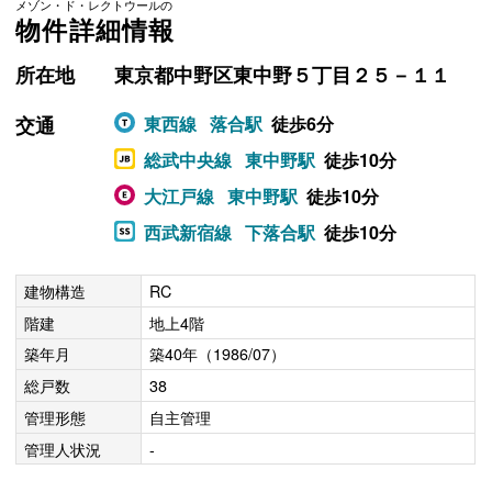
メゾン・ド・レクトウールの
物件詳細情報
所在地
東京都中野区東中野５丁目２５－１１
交通
東西線
落合駅
徒歩6分
総武中央線
東中野駅
徒歩10分
大江戸線
東中野駅
徒歩10分
西武新宿線
下落合駅
徒歩10分
建物構造
RC
階建
地上4階
築年月
築40年（1986/07）
総戸数
38
管理形態
自主管理
管理人状況
-