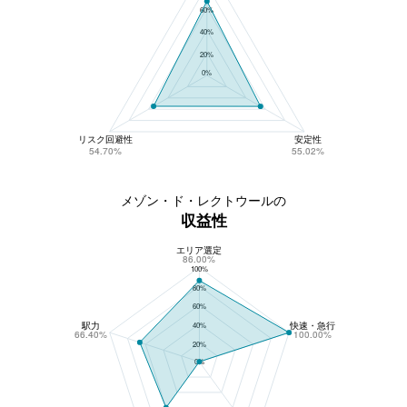
60%
40%
20%
0%
リスク回避性
安定性
54.70%
55.02%
メゾン・ド・レクトウールの
収益性
エリア選定
メゾン・ド・レクトウールの収益性
86.00%
100%
80%
60%
駅力
快速・急行
40%
66.40%
100.00%
20%
0%