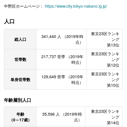
中野区ホームページ：
https://www.city.tokyo-nakano.lg.jp/
人口
東京23区ランキ
341,440
人
（2019年時
総人口
ング
点）
第13位
東京23区ランキ
217,737
世帯
（2019年
世帯数
ング
時点）
第12位
東京23区ランキ
129,649
世帯
（2015年
単身世帯数
ング
時点）
第10位
年齢層別人口
東京23区ランキ
年齢
35,596
人
（2019年時
ング
（0～17歳）
点）
第14位