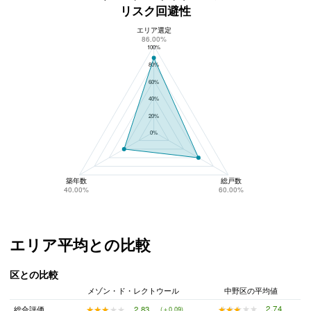
リスク回避性
エリア選定
メゾン・ド・レクトウールのリスク回避性
86.00%
100%
80%
60%
40%
20%
0%
築年数
総戸数
40.00%
60.00%
エリア平均との比較
区との比較
メゾン・ド・レクトウール
中野区の平均値
★★★★★
★★★★★
2.74
★★★★★
★★★★★
2.83
総合評価
(＋0.09)