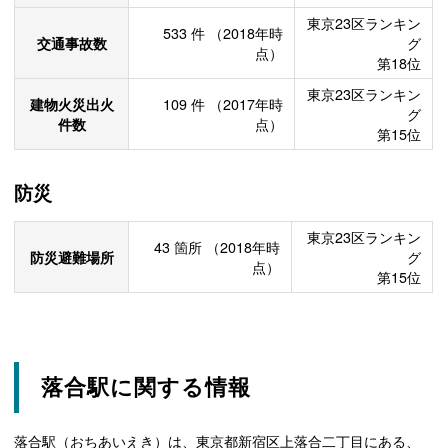
東京23区ランキン
533
件
（2018年時
交通事故数
グ
点）
第18位
東京23区ランキン
建物火災出火
109
件
（2017年時
グ
件数
点）
第15位
防災
東京23区ランキン
43
箇所
（2018年時
防災避難場所
グ
点）
第15位
落合駅に関する情報
落合駅（おちあいえき）は、東京都新宿区上落合二丁目にある、