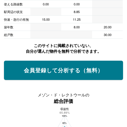
使える路線数
0.00
0.00
駅周辺の状況
8.85
快速・急行の有無
15.00
11.25
築年数
8.00
20.00
総戸数
30.00
このサイトに掲載されていない、
自分が選んだ物件を無料で分析できます。
会員登録して分析する（無料）
メゾン・ド・レクトウールの
総合評価
収益性
メゾン・ド・レクトウールの総合評価
65.89%
100%
80%