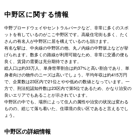
中野区に関する情報
中野ブロードウェイやセントラルパークなど、非常に多くのスポ
ットを有しているのがここ中野区です。高級住宅街も多く、たく
さんの有名人が中野区に居を構えているのも頷けます。
有名な駅は、中央線の中野区の他、丸ノ内線の中野坂上などが挙
げられます。数多くの路線が利用可能なため、非常に交通の便も
良く、賃貸の需要は充分期待できます。
総人口は約33万人、単身世帯割合は約37%と高い割合であり、単
身者向けの物件のニーズは高いでしょう。平均年収は約415万円
で、企業数は23区内で21位とやや低めの数値となっています。一
方で、刑法犯認知件数は23区内で第5位であるため、かなり治安の
良いエリアでもあることが示されています。
中野区の中でも、場所によって住人の属性や治安の状況は変わる
ものの、総じて落ち着いた、住環境の良い区であると言えるでし
ょう。
中野区の詳細情報