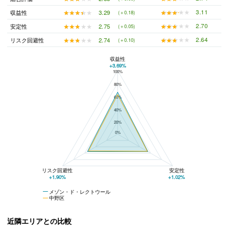
★★★★★
★★★★★
3.11
★★★★★
★★★★★
3.29
収益性
(＋0.18)
★★★★★
★★★★★
2.70
★★★★★
★★★★★
2.75
安定性
(＋0.05)
★★★★★
★★★★★
2.64
★★★★★
★★★★★
2.74
リスク回避性
(＋0.10)
収益性
+3.69%
100%
メゾン・ド・レクトウールと中野区の平均値の総合評価の比較
80%
60%
40%
20%
0%
リスク回避性
安定性
+1.90%
+1.02%
メゾン・ド・レクトウール
中野区
近隣エリアとの比較