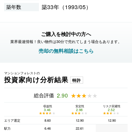
築33年（1993/05）
築年数
ご購入を検討中の方へ
業界最速情報！良い物件は30分で売れてしまう場合もあります。
売却の無料相談はこちら
マンションフォレストの
投資家向け分析結果
特許
総合評価
2.90
★★★★★
★★★★★
収益性
安定性
リスク回避性
3.46
2.98
2.52
★★★★★
★★★★★
★★★★★
★★★★★
★★★★★
★★★★★
エリア選定
8.60
12.90
12.90
駅力
6.46
22.61