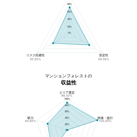
80%
60%
40%
20%
0%
リスク回避性
安定性
50.35%
59.56%
マンションフォレストの
収益性
エリア選定
マンションフォレストの収益性
86.00%
100%
80%
60%
駅力
快速・急行
40%
64.60%
100.00%
20%
0%