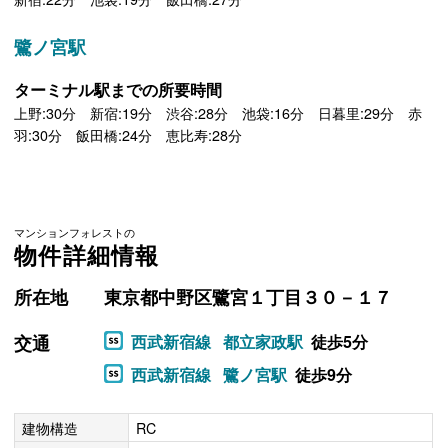
鷺ノ宮駅
ターミナル駅までの所要時間
上野:30分 新宿:19分 渋谷:28分 池袋:16分 日暮里:29分 赤
羽:30分 飯田橋:24分 恵比寿:28分
マンションフォレストの
物件詳細情報
所在地
東京都中野区鷺宮１丁目３０－１７
交通
西武新宿線
都立家政駅
徒歩5分
西武新宿線
鷺ノ宮駅
徒歩9分
建物構造
RC