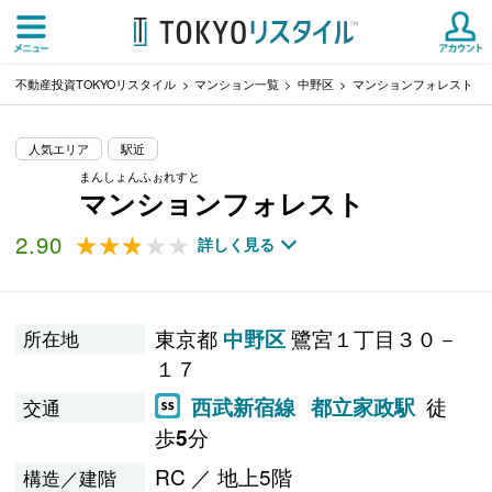
不動産投資TOKYOリスタイル
マンション一覧
中野区
マンションフォレスト
人気エリア
駅近
まんしょんふぉれすと
マンションフォレスト
2.90
★★★★★
★★★★★
詳しく見る
東京都
鷺宮１丁目３０－
中野区
所在地
１７
徒
西武新宿線
都立家政駅
交通
歩
分
5
RC ／ 地上5階
構造／建階