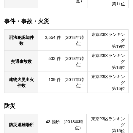
点）
第11位
事件・事故・火災
東京23区ランキン
刑法犯認知件
2,554
件
（2018年時
グ
数
点）
第19位
東京23区ランキン
533
件
（2018年時
交通事故数
グ
点）
第18位
東京23区ランキン
建物火災出火
109
件
（2017年時
グ
件数
点）
第15位
防災
東京23区ランキン
43
箇所
（2018年時
防災避難場所
グ
点）
第15位