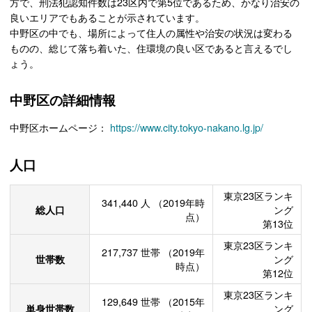
方で、刑法犯認知件数は23区内で第5位であるため、かなり治安の
良いエリアでもあることが示されています。
中野区の中でも、場所によって住人の属性や治安の状況は変わる
ものの、総じて落ち着いた、住環境の良い区であると言えるでし
ょう。
中野区の詳細情報
中野区ホームページ：
https://www.city.tokyo-nakano.lg.jp/
人口
東京23区ランキ
341,440
人
（2019年時
総人口
ング
点）
第13位
東京23区ランキ
217,737
世帯
（2019年
世帯数
ング
時点）
第12位
東京23区ランキ
129,649
世帯
（2015年
単身世帯数
ング