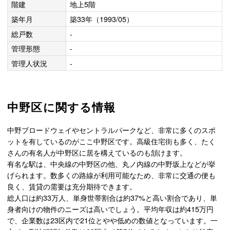
階建
地上5階
築年月
築33年（1993/05）
総戸数
-
管理形態
-
管理人状況
-
中野区に関する情報
中野ブロードウェイやセントラルパークなど、非常に多くのスポ
ットを有しているのがここ中野区です。高級住宅街も多く、たく
さんの有名人が中野区に居を構えているのも頷けます。
有名な駅は、中央線の中野区の他、丸ノ内線の中野坂上などが挙
げられます。数多くの路線が利用可能なため、非常に交通の便も
良く、賃貸の需要は充分期待できます。
総人口は約33万人、単身世帯割合は約37%と高い割合であり、単
身者向けの物件のニーズは高いでしょう。平均年収は約415万円
で、企業数は23区内で21位とやや低めの数値となっています。一