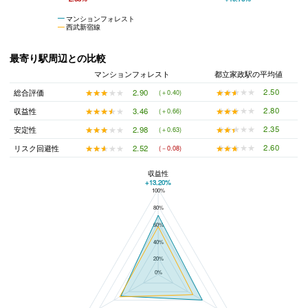
マンションフォレスト
西武新宿線
最寄り駅周辺との比較
マンションフォレスト
都立家政駅の平均値
★★★★★
★★★★★
2.50
★★★★★
★★★★★
2.90
総合評価
(＋0.40)
★★★★★
★★★★★
2.80
★★★★★
★★★★★
3.46
収益性
(＋0.66)
★★★★★
★★★★★
2.35
★★★★★
★★★★★
2.98
安定性
(＋0.63)
★★★★★
★★★★★
2.60
★★★★★
★★★★★
2.52
リスク回避性
(－0.08)
収益性
+13.20%
100%
マンションフォレストと都立家政駅の平均値の総合評価の比較
80%
60%
40%
20%
0%