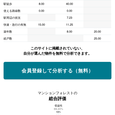
駅徒歩
8.00
40.00
使える路線数
0.00
0.00
駅周辺の状況
7.23
快速・急行の有無
15.00
11.25
築年数
8.00
20.00
総戸数
25.00
このサイトに掲載されていない、
自分が選んだ物件を無料で分析できます。
会員登録して分析する（無料）
マンションフォレストの
総合評価
収益性
マンションフォレストの総合評価
69.20%
100%