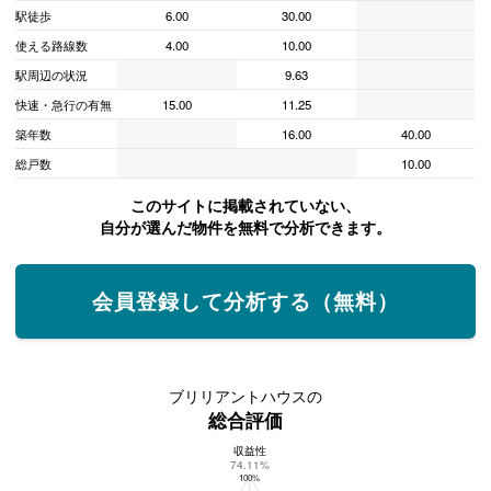
駅徒歩
6.00
30.00
使える路線数
4.00
10.00
駅周辺の状況
9.63
快速・急行の有無
15.00
11.25
築年数
16.00
40.00
総戸数
10.00
このサイトに掲載されていない、
自分が選んだ物件を無料で分析できます。
会員登録して分析する（無料）
ブリリアントハウスの
総合評価
収益性
ブリリアントハウスの総合評価
74.11%
100%