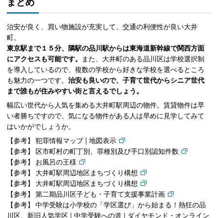
まとめ
治安が良く、買い物施設が充実して、交通の利便性が良い大井
町。
東京駅まで１５分、隣駅の品川駅からは東海道新幹線で関西方面
にアクセスも可能です。
また、大井町のある品川区は学校選択制
を導入しているので、複数の学校から好きな学校を選べるところ
も魅力の一つです。
治安も良いので、子育て世代からシニア世代
まで誰もが住みやすい街と言えるでしょう。
幅広い世代から人気を集める大井町駅周辺の物件。賃貸物件は早
い者勝ちですので、気になる物件がある人は早めに見学してみて
はいかがでしょうか。
参考
犯罪情報マップ | 地図表示
参考
区市町村の町丁別、罪種別及び手口別認知件数
参考
お風呂の王様
参考
大井町駅周辺地区まちづくり構想
参考
大井町駅周辺地区まちづくり構想
参考
第二期品川区子ども・子育て支援事業計画
参考
中学受験は小学校の「学区選び」から始まる！熱狂の品
川区、新旧人気学区 | 中学受験への道 | ダイヤモンド・オンライン