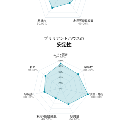
駅徒歩
利用可能路線数
60.00%
40.00%
ブリリアントハウスの
安定性
エリア選定
ブリリアントハウスの安定性
87.80%
100%
80%
駅力
築年数
69.83%
80.00%
60%
40%
20%
0%
駅徒歩
快速・急行
60.00%
100.00%
利用可能路線数
駅周辺
40.00%
64.20%