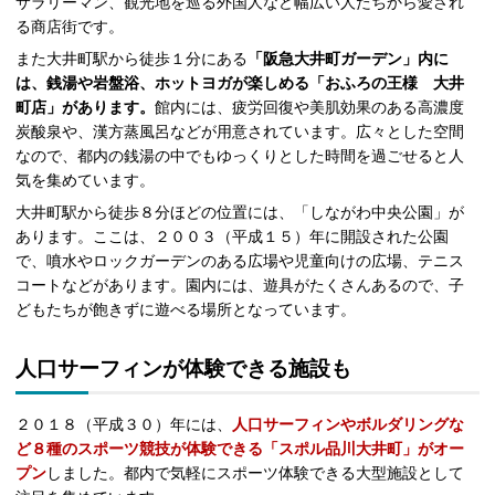
サラリーマン、観光地を巡る外国人など幅広い人たちから愛され
る商店街です。
また大井町駅から徒歩１分にある
「阪急大井町ガーデン」内に
は、銭湯や岩盤浴、ホットヨガが楽しめる「おふろの王様 大井
町店」があります。
館内には、疲労回復や美肌効果のある高濃度
炭酸泉や、漢方蒸風呂などが用意されています。広々とした空間
なので、都内の銭湯の中でもゆっくりとした時間を過ごせると人
気を集めています。
大井町駅から徒歩８分ほどの位置には、「しながわ中央公園」が
あります。ここは、２００３（平成１５）年に開設された公園
で、噴水やロックガーデンのある広場や児童向けの広場、テニス
コートなどがあります。園内には、遊具がたくさんあるので、子
どもたちが飽きずに遊べる場所となっています。
人口サーフィンが体験できる施設も
２０１８（平成３０）年には、
人口サーフィンやボルダリングな
ど８種のスポーツ競技が体験できる「スポル品川大井町」がオー
プン
しました。都内で気軽にスポーツ体験できる大型施設として