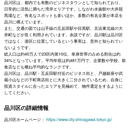
品川区は、都内でも有数のビジネスタウンとして知られており、
日常的に活気に満ちた湾岸エリアです。しながわ水族館や大井競
馬場など、有名なスポットも多いほか、多数の有名企業が本店を
品川に構えています。
また、交通の面では山手線の五反田駅や目黒駅、京浜東北線の大
井町などが良く利用されています。余談ですが、品川駅は品川区
ではなく、港区に位置しているという事実は、意外と知られてい
ないようです。
総人口は約40万人で23区内第10位、単身世帯の占める割合は約
34%となっています。平均年収は約481万円で、企業数や学校、飲
食店なども概ね平均的なランクです。
品川区は、品川駅・五反田駅付近のビジネス街と、戸越銀座や武
蔵小山などの下町商店街とに大きく二分されているため、自身に
投資スタイルに合ったエリアを見極めて、物件選定をするように
してください。
品川区の詳細情報
品川区ホームページ：
https://www.city.shinagawa.tokyo.jp/