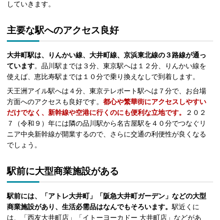
していきます。
主要な駅へのアクセス良好
大井町駅は、りんかい線、大井町線、京浜東北線の３路線が通っ
ています
。品川駅までは３分、東京駅へは１２分、りんかい線を
使えば、恵比寿駅までは１０分で乗り換えなしで到着します。
天王洲アイル駅へは４分、東京テレポート駅へは７分で、お台場
方面へのアクセスも良好です。
都心や繁華街にアクセスしやすい
だけでなく、新幹線や空港に行くのにも便利な立地です。
２０２
７（令和９）年には隣の品川駅から名古屋駅を４０分でつなぐリ
ニア中央新幹線が開業するので、さらに交通の利便性が良くなる
でしょう。
駅前に大型商業施設がある
駅前には、「アトレ大井町」「阪急大井町ガーデン」などの大型
商業施設があり、生活必需品はなんでもそろいます。
駅近くに
は、「西友大井町店」「イトーヨーカドー 大井町店」などがあ