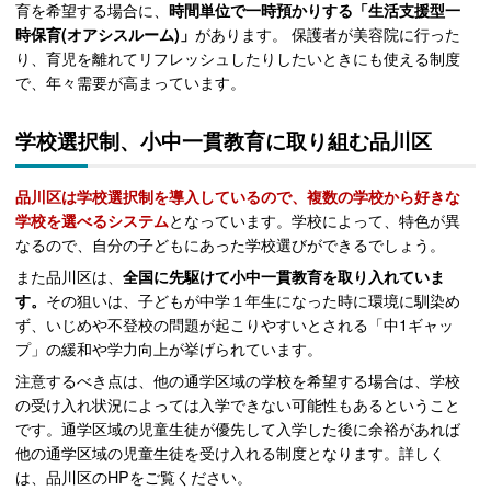
育を希望する場合に、
時間単位で一時預かりする「生活支援型一
時保育(オアシスルーム)」
があります。 保護者が美容院に行った
り、育児を離れてリフレッシュしたりしたいときにも使える制度
で、年々需要が高まっています。
学校選択制、小中一貫教育に取り組む品川区
品川区は学校選択制を導入しているので、複数の学校から好きな
学校を選べるシステム
となっています。学校によって、特色が異
なるので、自分の子どもにあった学校選びができるでしょう。
また品川区は、
全国に先駆けて小中一貫教育を取り入れていま
す。
その狙いは、子どもが中学１年生になった時に環境に馴染め
ず、いじめや不登校の問題が起こりやすいとされる「中1ギャッ
プ」の緩和や学力向上が挙げられています。
注意するべき点は、他の通学区域の学校を希望する場合は、学校
の受け入れ状況によっては入学できない可能性もあるということ
です。通学区域の児童生徒が優先して入学した後に余裕があれば
他の通学区域の児童生徒を受け入れる制度となります。詳しく
は、品川区のHPをご覧ください。