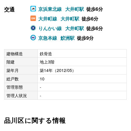
交通
京浜東北線
大井町駅
徒歩6分
大井町線
大井町駅
徒歩6分
りんかい線
大井町駅
徒歩6分
京急本線
鮫洲駅
徒歩9分
建物構造
鉄骨造
階建
地上3階
築年月
築14年（2012/05）
総戸数
10
管理形態
-
管理人状況
-
品川区に関する情報