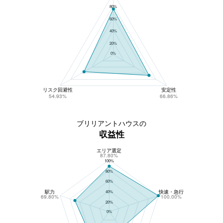
80%
60%
40%
20%
0%
リスク回避性
安定性
54.93%
66.86%
ブリリアントハウスの
収益性
エリア選定
ブリリアントハウスの収益性
87.80%
100%
80%
60%
駅力
快速・急行
40%
69.80%
100.00%
20%
0%