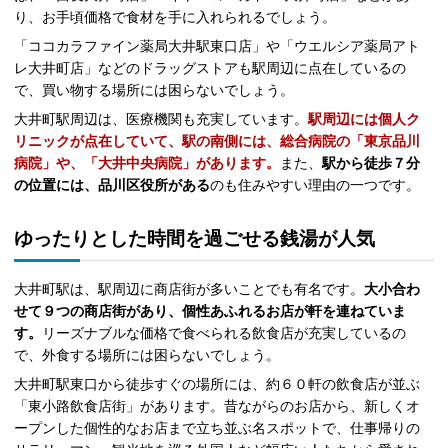
り、お手頃価格で食材を手に入れられるでしょう。
「ココカラファイン薬局大井駅東口店」や「ウエルシア薬局アト
レ大井町店」などのドラッグストアも駅周辺に点在しているの
で、買い物する場所には困らないでしょう。
大井町駅周辺は、医療機関も充実しています。
駅周辺には個人ク
リニックが点在していて、駅の南側には、総合病院の「東京品川
病院」や、「大井中央病院」があります。
また、
駅から徒歩７分
の位置には、品川区役所がある
のも住みやすい理由の一つです。
ゆったりとした時間を過ごせる銭湯が人気
大井町駅は、駅周辺に商店街が多いことでも有名です。
大小合わ
せて９つの商店街があり、個性あふれるお店が軒を連ねていま
す。
リーズナブルな価格で食べられる飲食店が充実しているの
で、外食する場所には困らないでしょう。
大井町駅東口から徒歩すぐの場所には、約６０軒の飲食店が並ぶ
「東小路飲食店街」があります。昔ながらのお店から、新しくオ
ープンした個性的なお店まで立ち並ぶ名スポットで、仕事帰りの