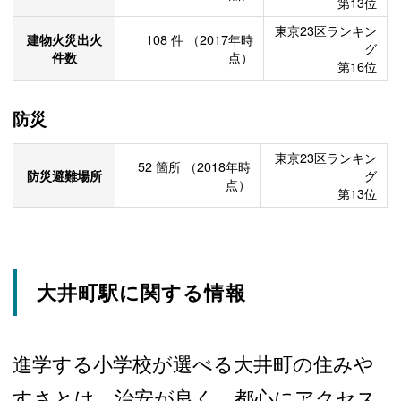
第13位
東京23区ランキン
建物火災出火
108
件
（2017年時
グ
件数
点）
第16位
防災
東京23区ランキン
52
箇所
（2018年時
防災避難場所
グ
点）
第13位
大井町駅に関する情報
進学する小学校が選べる大井町の住みや
すさとは 治安が良く、都心にアクセス