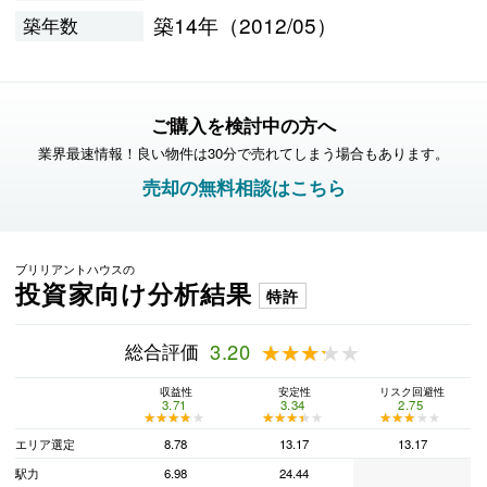
築14年（2012/05）
築年数
ご購入を検討中の方へ
業界最速情報！良い物件は30分で売れてしまう場合もあります。
売却の無料相談はこちら
ブリリアントハウスの
投資家向け分析結果
特許
総合評価
3.20
★★★★★
★★★★★
収益性
安定性
リスク回避性
3.71
3.34
2.75
★★★★★
★★★★★
★★★★★
★★★★★
★★★★★
★★★★★
エリア選定
8.78
13.17
13.17
駅力
6.98
24.44