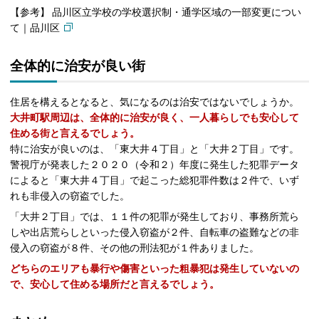
参考
品川区立学校の学校選択制・通学区域の一部変更につい
て｜品川区
全体的に治安が良い街
住居を構えるとなると、気になるのは治安ではないでしょうか。
大井町駅周辺は、全体的に治安が良く、一人暮らしでも安心して
住める街と言えるでしょう。
特に治安が良いのは、「東大井４丁目」と「大井２丁目」です。
警視庁が発表した２０２０（令和２）年度に発生した犯罪データ
によると「東大井４丁目」で起こった総犯罪件数は２件で、いず
れも非侵入の窃盗でした。
「大井２丁目」では、１１件の犯罪が発生しており、事務所荒ら
しや出店荒らしといった侵入窃盗が２件、自転車の盗難などの非
侵入の窃盗が８件、その他の刑法犯が１件ありました。
どちらのエリアも暴行や傷害といった粗暴犯は発生していないの
で、安心して住める場所だと言えるでしょう。