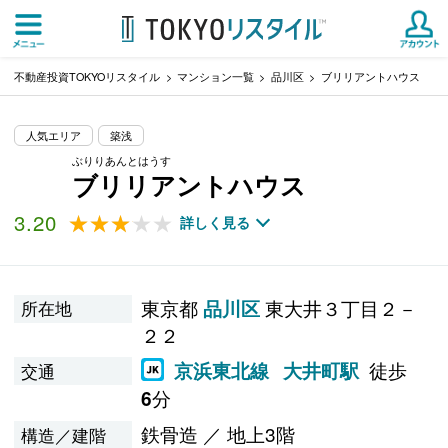
不動産投資TOKYOリスタイル
マンション一覧
品川区
ブリリアントハウス
人気エリア
築浅
ぶりりあんとはうす
ブリリアントハウス
3.20
★★★★★
★★★★★
詳しく見る
東京都
東大井３丁目２－
品川区
所在地
２２
徒歩
京浜東北線
大井町駅
交通
分
6
鉄骨造 ／ 地上3階
構造／建階