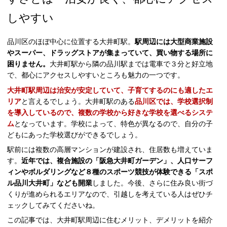
しやすい
品川区のほぼ中心に位置する大井町駅。
駅周辺には大型商業施設
やスーパー、ドラッグストアが集まっていて、買い物する場所に
困りません。
大井町駅から隣の品川駅までは電車で３分と好立地
で、都心にアクセスしやすいところも魅力の一つです。
大井町駅周辺は治安が安定していて、子育てするのにも適したエ
リア
と言えるでしょう。大井町駅のある
品川区では、学校選択制
を導入しているので、複数の学校から好きな学校を選べるシステ
ム
となっています。学校によって、特色が異なるので、自分の子
どもにあった学校選びができるでしょう。
駅前には複数の高層マンションが建設され、住居数も増えていま
す。
近年では、複合施設の「阪急大井町ガーデン」、人口サーフ
ィンやボルダリングなど８種のスポーツ競技が体験できる「スポ
ル品川大井町」なども開業
しました。今後、さらに住み良い街づ
くりが進められるエリアなので、引越しを考えている人はぜひチ
ェックしてみてくださいね。
この記事では、大井町駅周辺に住むメリット、デメリットを紹介