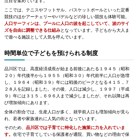
注目を集めています。
ここでは、テニスやフットサル、バスケットボールといった定番
競技のほかアーチェリーやパデルなどの珍しい競技も体験可能。
人口サーフィンは、プールに人口の波を起こしていて、波のサイ
ズを自由に調整できる仕組み
となっています。子どもから大人ま
で遊べる施設として人気を呼んでいます。
時間単位で子どもを預けられる制度
品川区では、高度経済成長が始まる前後にあたる１９４５（昭和
２０）年代後半から１９５５（昭和３０）年代前半に人口が急増
し、１９６４（昭和３９）年には戦後のピークとなる４１５，７
２８人を記録しました。その後、人口は減少し、１９９７（平成
９）年には３１５，６９６人まで減少しましたが、それ以降は再
び増加傾向にあります。
全体の割合では、生産人口が多く、就学前人口も増加傾向が見ら
れ、若者や家族連れに人気の街となっています。
そのため、
品川区では子育てに特化した施策に力を入れていま
す。
在宅で子育てしている保護者が通院、買い物などの理由で保