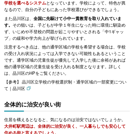
学校を選べるシステム
となっています。学校によって、特色が異
なるので、自分の子どもにあった学校選びができるでしょう。
また品川区は、
全国に先駆けて小中一貫教育を取り入れていま
す。
その狙いは、子どもが中学１年生になった時に環境に馴染め
ず、いじめや不登校の問題が起こりやすいとされる「中1ギャッ
プ」の緩和や学力向上が挙げられています。
注意するべき点は、他の通学区域の学校を希望する場合は、学校
の受け入れ状況によっては入学できない可能性もあるということ
です。通学区域の児童生徒が優先して入学した後に余裕があれば
他の通学区域の児童生徒を受け入れる制度となります。詳しく
は、品川区のHPをご覧ください。
参考
品川区立学校の学校選択制・通学区域の一部変更につい
て｜品川区
全体的に治安が良い街
住居を構えるとなると、気になるのは治安ではないでしょうか。
大井町駅周辺は、全体的に治安が良く、一人暮らしでも安心して
住める街と言えるでしょう。