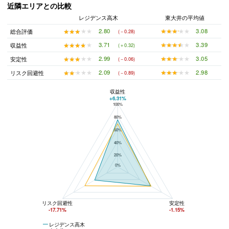
近隣エリアとの比較
レジデンス高木
東大井の平均値
★★★★★
★★★★★
3.08
★★★★★
★★★★★
2.80
総合評価
(－0.28)
★★★★★
★★★★★
3.39
★★★★★
★★★★★
3.71
収益性
(＋0.32)
★★★★★
★★★★★
3.05
★★★★★
★★★★★
2.99
安定性
(－0.06)
★★★★★
★★★★★
2.98
★★★★★
★★★★★
2.09
リスク回避性
(－0.89)
収益性
+6.31%
100%
レジデンス高木と東大井の平均値の総合評価の比較
80%
60%
40%
20%
0%
リスク回避性
安定性
-17.71%
-1.15%
レジデンス高木