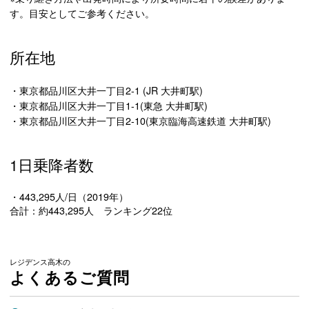
す。目安としてご参考ください。
所在地
・東京都品川区大井一丁目2-1 (JR 大井町駅)
・東京都品川区大井一丁目1-1(東急 大井町駅)
・東京都品川区大井一丁目2-10(東京臨海高速鉄道 大井町駅)
1日乗降者数
・443,295人/日（2019年）
合計：約443,295人 ランキング22位
レジデンス高木の
よくあるご質問