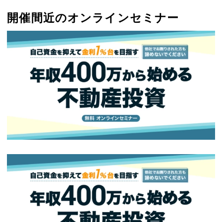
開催間近のオンラインセミナー