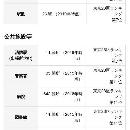
東京23区ランキ
駅数
26
駅
（2019年時点）
ング
第7位
公共施設等
東京23区ランキ
消防署
11
箇所
（2019年時
ング
(出張所含む)
点）
第7位
東京23区ランキ
35
箇所
（2015年時
警察署
ング
点）
第11位
東京23区ランキ
842
箇所
（2018年時
病院
ング
点）
第11位
東京23区ランキ
11
箇所
（2015年時
図書館
ング
点）
第11位