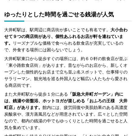
ゆったりとした時間を過ごせる銭湯が人気
大井町駅は、駅周辺に商店街が多いことでも有名です。
大小合わ
せて９つの商店街があり、個性あふれるお店が軒を連ねていま
す。
リーズナブルな価格で食べられる飲食店が充実しているの
で、外食する場所には困らないでしょう。
大井町駅東口から徒歩すぐの場所には、約６０軒の飲食店が並ぶ
「東小路飲食店街」があります。昔ながらのお店から、新しくオ
ープンした個性的なお店まで立ち並ぶ名スポットで、仕事帰りの
サラリーマン、観光地を巡る外国人など幅広い人たちから愛され
る商店街です。
また大井町駅から徒歩１分にある
「阪急大井町ガーデン」内に
は、銭湯や岩盤浴、ホットヨガが楽しめる「おふろの王様 大井
町店」があります。
館内には、疲労回復や美肌効果のある高濃度
炭酸泉や、漢方蒸風呂などが用意されています。広々とした空間
なので、都内の銭湯の中でもゆっくりとした時間を過ごせると人
気を集めています。