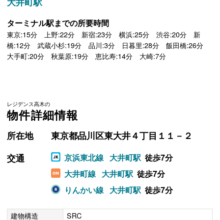
大井町駅
ターミナル駅までの所要時間
東京:15分 上野:22分 新宿:23分 横浜:25分 渋谷:20分 新
橋:12分 武蔵小杉:19分 品川:3分 日暮里:28分 飯田橋:26分
大手町:20分 秋葉原:19分 恵比寿:14分 大崎:7分
レジデンス高木の
物件詳細情報
所在地
東京都品川区東大井４丁目１１－２
交通
京浜東北線
大井町駅
徒歩7分
大井町線
大井町駅
徒歩7分
りんかい線
大井町駅
徒歩7分
建物構造
SRC