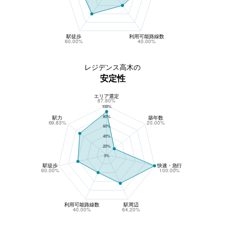
駅徒歩
利用可能路線数
60.00%
40.00%
レジデンス高木の
安定性
エリア選定
レジデンス高木の安定性
87.80%
100%
80%
駅力
築年数
69.83%
20.00%
60%
40%
20%
0%
駅徒歩
快速・急行
60.00%
100.00%
利用可能路線数
駅周辺
40.00%
64.20%