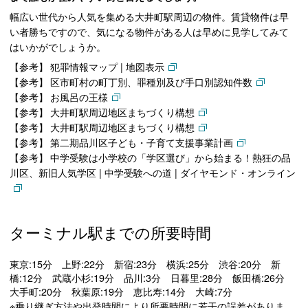
幅広い世代から人気を集める大井町駅周辺の物件。賃貸物件は早
い者勝ちですので、気になる物件がある人は早めに見学してみて
はいかがでしょうか。
参考
犯罪情報マップ | 地図表示
参考
区市町村の町丁別、罪種別及び手口別認知件数
参考
お風呂の王様
参考
大井町駅周辺地区まちづくり構想
参考
大井町駅周辺地区まちづくり構想
参考
第二期品川区子ども・子育て支援事業計画
参考
中学受験は小学校の「学区選び」から始まる！熱狂の品
川区、新旧人気学区 | 中学受験への道 | ダイヤモンド・オンライン
ターミナル駅までの所要時間
東京:15分 上野:22分 新宿:23分 横浜:25分 渋谷:20分 新
橋:12分 武蔵小杉:19分 品川:3分 日暮里:28分 飯田橋:26分
大手町:20分 秋葉原:19分 恵比寿:14分 大崎:7分
※乗り継ぎ方法や出発時間により所要時間に若干の誤差がありま