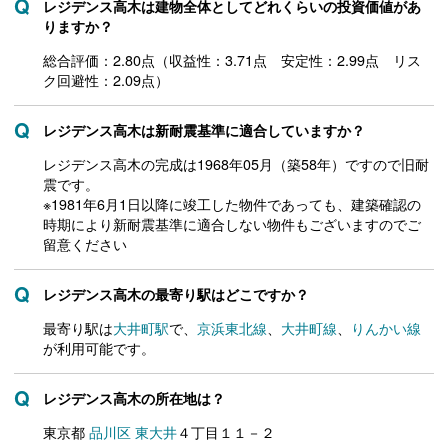
レジデンス高木は建物全体としてどれくらいの投資価値があ
りますか？
総合評価：2.80点（収益性：3.71点 安定性：2.99点 リス
ク回避性：2.09点）
レジデンス高木は新耐震基準に適合していますか？
レジデンス高木の完成は1968年05月（築58年）ですので旧耐
震です。
※1981年6月1日以降に竣工した物件であっても、建築確認の
時期により新耐震基準に適合しない物件もございますのでご
留意ください
レジデンス高木の最寄り駅はどこですか？
最寄り駅は
大井町駅
で、
京浜東北線
、
大井町線
、
りんかい線
が利用可能です。
レジデンス高木の所在地は？
東京都
品川区
東大井
４丁目１１－２