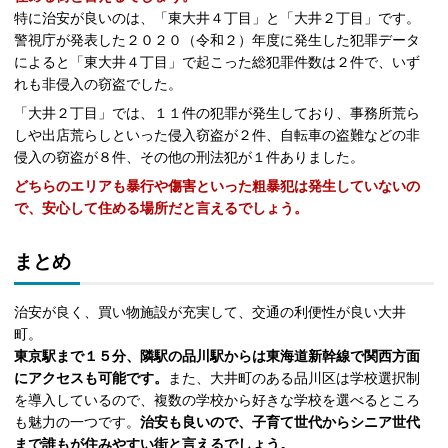
特に治安が良いのは、「東大井４丁目」と「大井２丁目」です。
警視庁が発表した２０２０（令和２）年度に発生した犯罪データ
によると「東大井４丁目」で起こった総犯罪件数は２件で、いず
れも非侵入の窃盗でした。
「大井２丁目」では、１１件の犯罪が発生しており、事務所荒ら
しや出店荒らしといった侵入窃盗が２件、自転車の盗難などの非
侵入の窃盗が８件、その他の刑法犯が１件ありました。
どちらのエリアも暴行や傷害といった粗暴犯は発生していないの
で、安心して住める場所だと言えるでしょう。
まとめ
治安が良く、買い物施設が充実して、交通の利便性が良い大井
町。
東京駅まで１５分、隣駅の品川駅からは東海道新幹線で関西方面
にアクセスも可能です。
また、大井町のある品川区は学校選択制
を導入しているので、複数の学校から好きな学校を選べるところ
も魅力の一つです。
治安も良いので、子育て世代からシニア世代
まで誰もが住みやすい街と言えるでしょう。