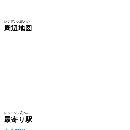
レジデンス高木の
周辺地図
レジデンス高木の
最寄り駅