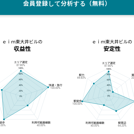
会員登録して分析する（無料）
ｅｉｍ東大井ビルの
ｅｉｍ東大井ビルの
収益性
安定性
エリア選定
ｅｉｍ東大井ビルの収益性
ｅｉｍ東大井ビルの安定性
エリア選定
87.80%
87.80%
100%
100%
80%
80%
駅力
69.83%
2
60%
60%
快速・急行
40%
40%
100.00%
20%
20%
0%
0%
駅徒歩
100.00%
徒歩
利用可能路線数
利用可能路線数
駅周辺
0.00%
40.00%
40.00%
64.20%