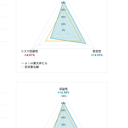
80%
60%
40%
20%
0%
リスク回避性
安定性
-14.91%
+14.93%
ｅｉｍ東大井ビル
京浜東北線
収益性
+14.58%
100%
ｅｉｍ東大井ビルと大井町駅の平均値の総合評価の比較
80%
60%
40%
20%