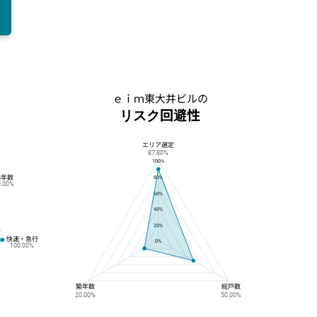
ｅｉｍ東大井ビルの
リスク回避性
エリア選定
ｅｉｍ東大井ビルのリスク回避性
87.80%
100%
築年数
80%
0.00%
60%
40%
20%
快速・急行
0%
100.00%
築年数
総戸数
20.00%
50.00%