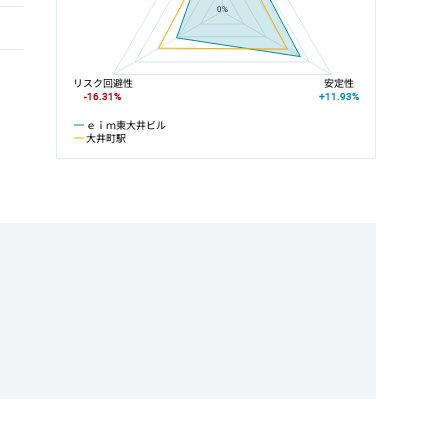
0%
リスク回避性
安定性
-16.31%
+11.93%
ｅｉｍ東大井ビル
大井町駅