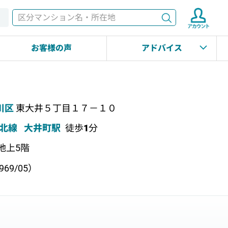
検索
す
お客様の声
アドバイス
川区
東大井５丁目１７－１０
北線
大井町駅
徒歩
1
分
 地上5階
69/05）