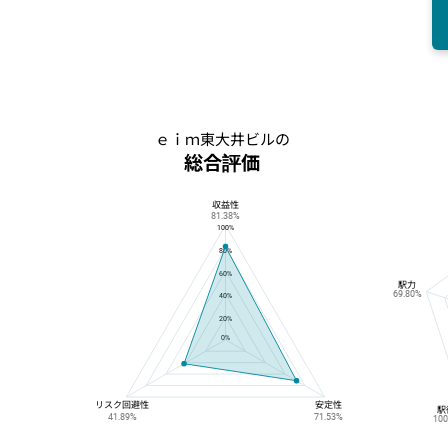
ｅｉｍ東大井ビルの
総合評価
収益性
ｅｉｍ東大井ビルの総合評価
81.38%
100%
80%
60%
駅力
69.80%
40%
20%
0%
リスク回避性
安定性
駅
41.89%
71.53%
10