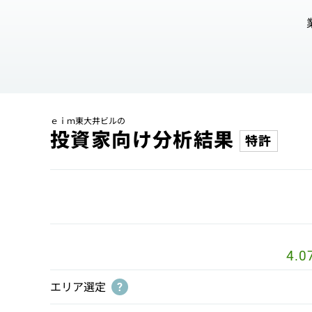
ｅｉｍ東大井ビルの
投資家向け分析結果
特許
4.0
エリア選定
?