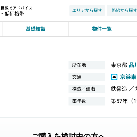
家目線でアドバイス
エリアから探す
路線から探
近・低価格帯
基礎知識
物件一覧
ル
東京都
品
所在地
京浜東
交通
鉄骨造 ／
構造／建階
築57年（19
築年数
ご購入を検討中の方へ