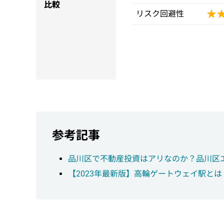
比較
★
★
リスク回避性
参考記事
品川区で不動産投資はアリなのか？品川区
【2023年最新版】高輪ゲートウェイ駅と