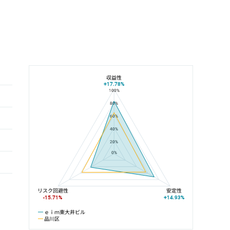
収益性
+17.78%
100%
ｅｉｍ東大井ビルと品川区の平均値の総合評価の比較
80%
60%
40%
20%
0%
リスク回避性
安定性
-15.71%
+14.93%
ｅｉｍ東大井ビル
品川区