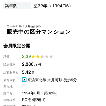
築32年（1994/06）
築年数
ワールドパレス大井仙台坂の
販売中の区分マンション
会員限定公開
2.39
★★★★★
★★★★★
評価
2,280
万円
販売価格
5.42
％
表面利回り
京浜東北線 大井町駅 徒歩5分
最寄り駅
-
所在地
1994年6月（築32年）
築年月
RC造 4階建て
建物構造
30.52㎡