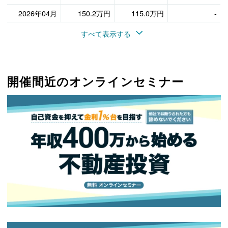
2026年04月
150.2万円
115.0万円
-
すべて表示する
開催間近のオンラインセミナー