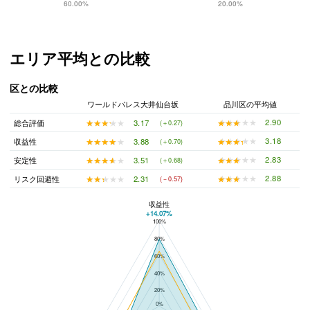
60.00%
20.00%
エリア平均との比較
区との比較
ワールドパレス大井仙台坂
品川区の平均値
★★★★★
★★★★★
2.90
★★★★★
★★★★★
3.17
総合評価
(＋0.27)
★★★★★
★★★★★
3.18
★★★★★
★★★★★
3.88
収益性
(＋0.70)
★★★★★
★★★★★
2.83
★★★★★
★★★★★
3.51
安定性
(＋0.68)
★★★★★
★★★★★
2.88
★★★★★
★★★★★
2.31
リスク回避性
(－0.57)
収益性
+14.07%
100%
ワールドパレス大井仙台坂と品川区の平均値の総合評価の比較
80%
60%
40%
20%
0%