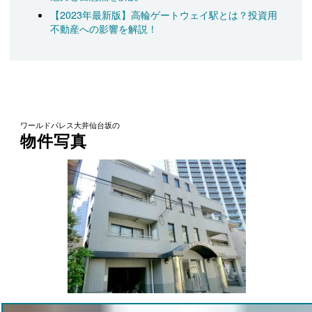
【2023年最新版】高輪ゲートウェイ駅とは？投資用
不動産への影響を解説！
ワールドパレス大井仙台坂の
物件写真