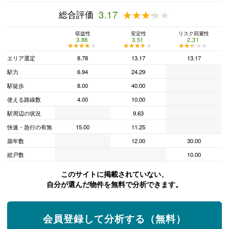
総合評価
3.17
★★★★★
★★★★★
収益性
安定性
リスク回避性
3.88
3.51
2.31
★★★★★
★★★★★
★★★★★
★★★★★
★★★★★
★★★★★
エリア選定
8.78
13.17
13.17
駅力
6.94
24.29
駅徒歩
8.00
40.00
使える路線数
4.00
10.00
駅周辺の状況
9.63
快速・急行の有無
15.00
11.25
築年数
12.00
30.00
総戸数
10.00
このサイトに掲載されていない、
自分が選んだ物件を無料で分析できます。
会員登録して分析する（無料）