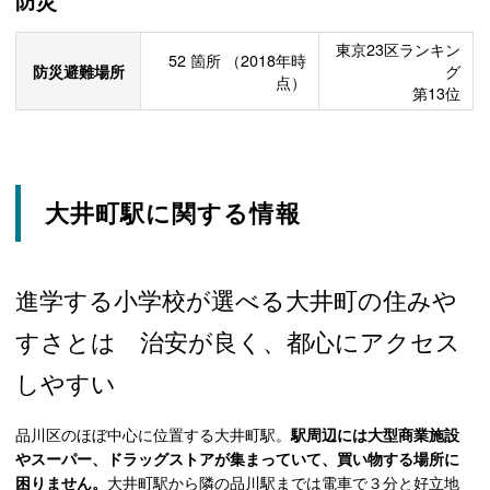
防災
東京23区ランキン
52
箇所
（2018年時
防災避難場所
グ
点）
第13位
大井町駅に関する情報
進学する小学校が選べる大井町の住みや
すさとは 治安が良く、都心にアクセス
しやすい
品川区のほぼ中心に位置する大井町駅。
駅周辺には大型商業施設
やスーパー、ドラッグストアが集まっていて、買い物する場所に
困りません。
大井町駅から隣の品川駅までは電車で３分と好立地