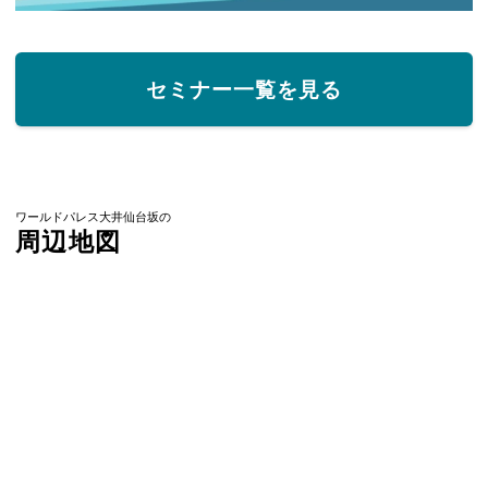
セミナー一覧を見る
ワールドパレス大井仙台坂の
周辺地図