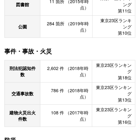
11
箇所
（2015年時
図書館
ング
点）
第11位
東京23区ランキ
284
箇所
（2019年時
公園
ング
点）
第10位
事件・事故・火災
東京23区ランキン
刑法犯認知件
2,602
件
（2018年時
グ
数
点）
第18位
東京23区ランキン
786
件
（2018年時
交通事故数
グ
点）
第13位
東京23区ランキン
建物火災出火
108
件
（2017年時
グ
件数
点）
第16位