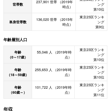
237,901
世帯
（2019年
世帯数
ング
時点）
第10位
東京23区ランキ
136,020
世帯
（2015年
単身世帯数
ング
時点）
第9位
年齢層別人口
東京23区ランキ
年齢
55,046
人
（2019年時
ング
（0～17歳）
点）
第10位
東京23区ランキ
年齢
255,653
人
（2019年時
ング
（18～59歳）
点）
第10位
東京23区ランキ
年齢
101,722
人
（2019年時
ング
（60歳～）
点）
第11位
年収