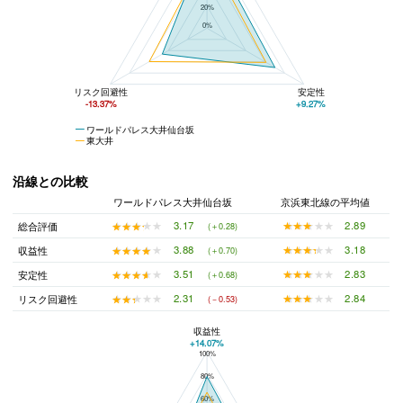
20%
0%
リスク回避性
安定性
-13.37%
+9.27%
ワールドパレス大井仙台坂
東大井
沿線との比較
ワールドパレス大井仙台坂
京浜東北線の平均値
★★★★★
★★★★★
2.89
★★★★★
★★★★★
3.17
総合評価
(＋0.28)
★★★★★
★★★★★
3.18
★★★★★
★★★★★
3.88
収益性
(＋0.70)
★★★★★
★★★★★
2.83
★★★★★
★★★★★
3.51
安定性
(＋0.68)
★★★★★
★★★★★
2.84
★★★★★
★★★★★
2.31
リスク回避性
(－0.53)
収益性
+14.07%
100%
ワールドパレス大井仙台坂と京浜東北線の平均値の総合評価の比較
80%
60%