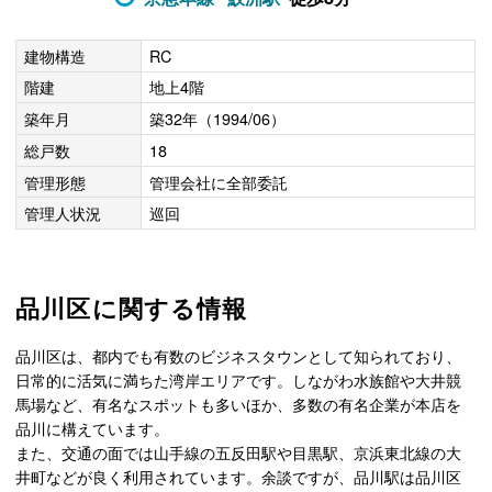
建物構造
RC
階建
地上4階
築年月
築32年（1994/06）
総戸数
18
管理形態
管理会社に全部委託
管理人状況
巡回
品川区に関する情報
品川区は、都内でも有数のビジネスタウンとして知られており、
日常的に活気に満ちた湾岸エリアです。しながわ水族館や大井競
馬場など、有名なスポットも多いほか、多数の有名企業が本店を
品川に構えています。
また、交通の面では山手線の五反田駅や目黒駅、京浜東北線の大
井町などが良く利用されています。余談ですが、品川駅は品川区