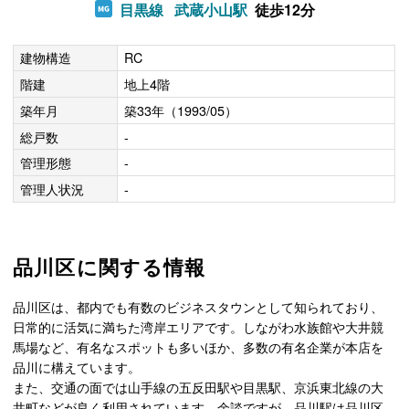
目黒線
武蔵小山駅
徒歩12分
建物構造
RC
階建
地上4階
築年月
築33年（1993/05）
総戸数
-
管理形態
-
管理人状況
-
品川区に関する情報
品川区は、都内でも有数のビジネスタウンとして知られており、
日常的に活気に満ちた湾岸エリアです。しながわ水族館や大井競
馬場など、有名なスポットも多いほか、多数の有名企業が本店を
品川に構えています。
また、交通の面では山手線の五反田駅や目黒駅、京浜東北線の大
井町などが良く利用されています。余談ですが、品川駅は品川区