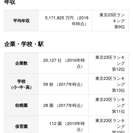
年収
東京23区ラン
5,171,825
万円
（2018
平均年収
キング
年時点）
第9位
企業・学校・駅
東京23区ランキ
20,127
社
（2016年時
企業数
ング
点）
第12位
東京23区ランキ
学校
59
校
（2017年時点）
ング
（小･中･高）
第13位
東京23区ランキ
幼稚園
28
園
（2017年時点）
ング
第11位
東京23区ランキ
112
園
（2019年時
保育園
ング
点）
第10位