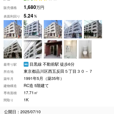
1,680
万円
販売価格
5.24
％
表面利回り
目黒線 不動前駅 徒歩6分
最寄り駅
東京都品川区西五反田５丁目３０－７
所在地
1991年5月（築35年）
築年月
RC造 5階建て
建物構造
17.71㎡
専有面積
1K
間取り
公開日：2025/07/10