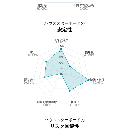
駅徒歩
利用可能路線数
60.00%
0.00%
ハウススターボードの
安定性
エリア選定
ハウススターボードの安定性
87.80%
100%
80%
駅力
築年数
66.91%
40.00%
60%
40%
20%
0%
駅徒歩
快速・急行
60.00%
100.00%
利用可能路線数
駅周辺
0.00%
68.40%
ハウススターボードの
リスク回避性