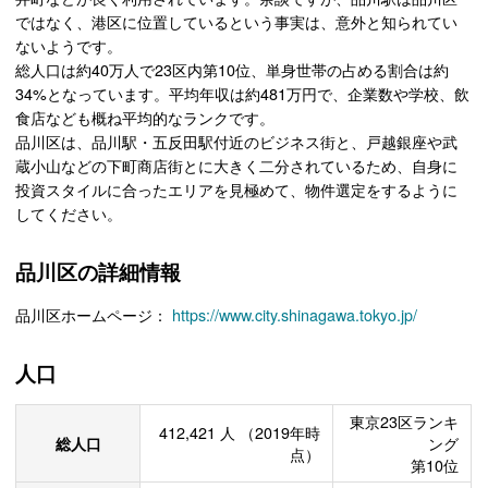
ではなく、港区に位置しているという事実は、意外と知られてい
ないようです。
総人口は約40万人で23区内第10位、単身世帯の占める割合は約
34%となっています。平均年収は約481万円で、企業数や学校、飲
食店なども概ね平均的なランクです。
品川区は、品川駅・五反田駅付近のビジネス街と、戸越銀座や武
蔵小山などの下町商店街とに大きく二分されているため、自身に
投資スタイルに合ったエリアを見極めて、物件選定をするように
してください。
品川区の詳細情報
品川区ホームページ：
https://www.city.shinagawa.tokyo.jp/
人口
東京23区ランキ
412,421
人
（2019年時
総人口
ング
点）
第10位