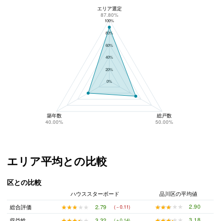
エリア選定
ハウススターボードのリスク回避性
87.80%
100%
80%
60%
40%
20%
0%
築年数
総戸数
40.00%
50.00%
エリア平均との比較
区との比較
ハウススターボード
品川区の平均値
★★★★★
★★★★★
2.90
★★★★★
★★★★★
2.79
総合評価
(－0.11)
★★★★★
★★★★★
3.18
★★★★★
★★★★★
3.32
収益性
(＋0.14)