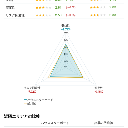
★★★★★
★★★★★
2.83
★★★★★
★★★★★
2.81
安定性
(－0.02)
★★★★★
★★★★★
2.88
★★★★★
★★★★★
2.53
リスク回避性
(－0.35)
収益性
+2.71%
100%
ハウススターボードと品川区の平均値の総合評価の比較
80%
60%
40%
20%
0%
リスク回避性
安定性
-7.02%
-0.48%
ハウススターボード
品川区
近隣エリアとの比較
ハウススターボード
荏原の平均値