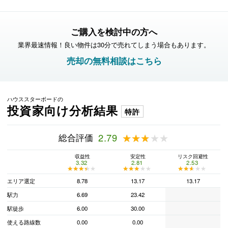
ご購入を検討中の方へ
業界最速情報！良い物件は30分で売れてしまう場合もあります。
売却の無料相談はこちら
ハウススターボードの
投資家向け分析結果
特許
総合評価
2.79
★★★★★
★★★★★
収益性
安定性
リスク回避性
3.32
2.81
2.53
★★★★★
★★★★★
★★★★★
★★★★★
★★★★★
★★★★★
エリア選定
8.78
13.17
13.17
駅力
6.69
23.42
駅徒歩
6.00
30.00
使える路線数
0.00
0.00