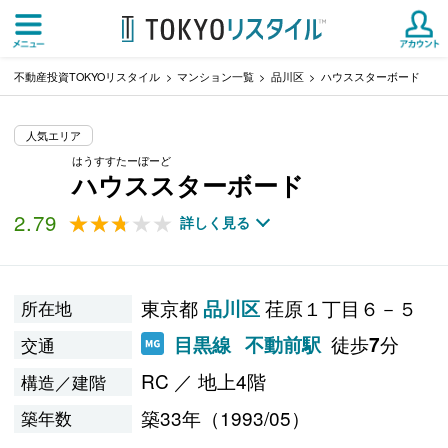
不動産投資TOKYOリスタイル
マンション一覧
品川区
ハウススターボード
人気エリア
はうすすたーぼーど
ハウススターボード
2.79
★★★★★
★★★★★
詳しく見る
東京都
荏原１丁目６－５
品川区
所在地
徒歩
分
目黒線
不動前駅
7
交通
RC ／ 地上4階
構造／建階
築33年（1993/05）
築年数