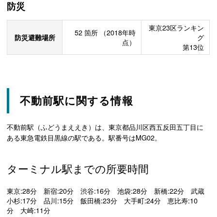
防災
東京23区ランキン
52
箇所
（2018年時
防災避難場所
グ
点）
第13位
不動前駅に関する情報
不動前駅（ふどうまええき）は、東京都品川区西五反田五丁目に
ある東急電鉄目黒線の駅である。駅番号はMG02。
ターミナル駅までの所要時間
東京:28分 新宿:20分 渋谷:16分 池袋:28分 新橋:22分 武蔵
小杉:17分 品川:15分 飯田橋:23分 大手町:24分 恵比寿:10
分 大崎:11分