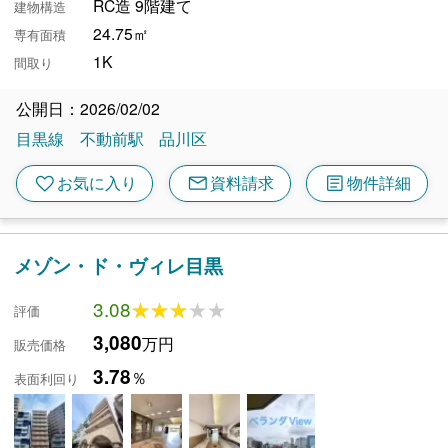
RC造 9階建て
建物構造
24.75㎡
専有面積
1K
間取り
公開日：2026/02/02
目黒線
不動前駅
品川区
mail
article
favorite
お気に入り
資料請求
物件詳細
メゾン・ド・ヴィレ目黒
3.08
★★★★★
★★★★★
評価
3,080
万円
販売価格
3.78
％
表面利回り