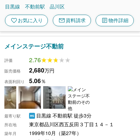
目黒線
不動前駅
品川区
mail
article
favorite
お気に入り
資料請求
物件詳細
メインステージ不動前
2.76
★★★★★
★★★★★
評価
2,680
万円
販売価格
5.06
％
表面利回り
目黒線 不動前駅 徒歩3分
最寄り駅
東京都品川区西五反田３丁目１４－１
所在地
1999年10月（築27年）
築年月