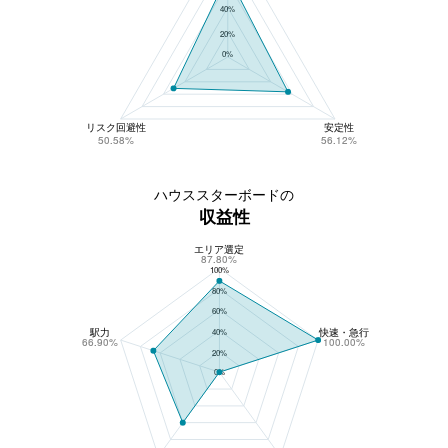
40%
20%
0%
リスク回避性
安定性
50.58%
56.12%
ハウススターボードの
収益性
エリア選定
ハウススターボードの収益性
87.80%
100%
80%
60%
駅力
快速・急行
40%
66.90%
100.00%
20%
0%