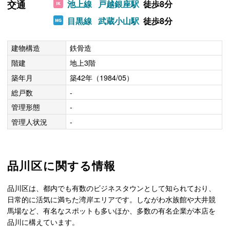
交通
池上線
戸越銀座駅
徒歩8分
目黒線
武蔵小山駅
徒歩8分
建物構造
鉄骨造
階建
地上3階
築年月
築42年（1984/05）
総戸数
-
管理形態
-
管理人状況
-
品川区に関する情報
品川区は、都内でも有数のビジネスタウンとして知られており、
日常的に活気に満ちた湾岸エリアです。しながわ水族館や大井競
馬場など、有名なスポットも多いほか、多数の有名企業が本店を
品川に構えています。