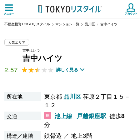
不動産投資TOKYOリスタイル
マンション一覧
品川区
吉中ハイツ
人気エリア
吉中はいつ
吉中ハイツ
2.57
★★★★★
★★★★★
詳しく見る
東京都
荏原２丁目１５－
品川区
所在地
１２
徒歩
池上線
戸越銀座駅
8
交通
分
鉄骨造 ／ 地上3階
構造／建階