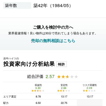
築42年（1984/05）
築年数
ご購入を検討中の方へ
業界最速情報！良い物件は30分で売れてしまう場合もあります。
売却の無料相談はこちら
吉中ハイツの
投資家向け分析結果
特許
総合評価
2.57
★★★★★
★★★★★
収益性
安定性
リスク回避性
3.30
2.66
2.09
★★★★★
★★★★★
★★★★★
★★★★★
★★★★★
★★★★★
エリア選定
8.78
13.17
13.17
駅力
6.50
22.75