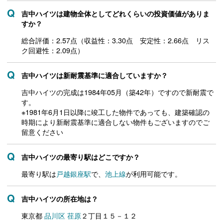
吉中ハイツは建物全体としてどれくらいの投資価値がありま
すか？
総合評価：2.57点（収益性：3.30点 安定性：2.66点 リス
ク回避性：2.09点）
吉中ハイツは新耐震基準に適合していますか？
吉中ハイツの完成は1984年05月（築42年）ですので新耐震で
す。
※1981年6月1日以降に竣工した物件であっても、建築確認の
時期により新耐震基準に適合しない物件もございますのでご
留意ください
吉中ハイツの最寄り駅はどこですか？
最寄り駅は
戸越銀座駅
で、
池上線
が利用可能です。
吉中ハイツの所在地は？
東京都
品川区
荏原
２丁目１５－１２