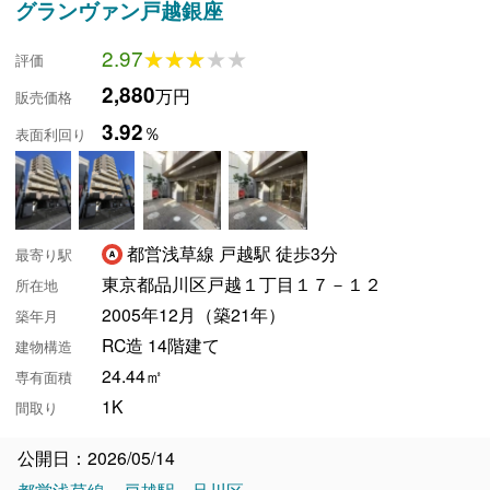
グランヴァン戸越銀座
2.97
★★★★★
★★★★★
評価
2,880
万円
販売価格
3.92
％
表面利回り
都営浅草線 戸越駅 徒歩3分
最寄り駅
東京都品川区戸越１丁目１７－１２
所在地
2005年12月（築21年）
築年月
RC造 14階建て
建物構造
24.44㎡
専有面積
1K
間取り
公開日：2026/05/14