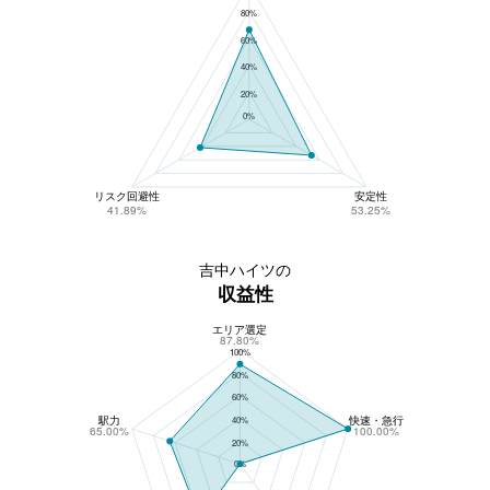
80%
60%
40%
20%
0%
リスク回避性
安定性
41.89%
53.25%
吉中ハイツの
収益性
エリア選定
吉中ハイツの収益性
87.80%
100%
80%
60%
駅力
快速・急行
40%
65.00%
100.00%
20%
0%