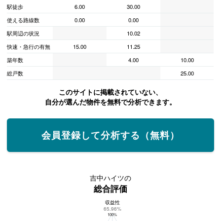
駅徒歩
6.00
30.00
使える路線数
0.00
0.00
駅周辺の状況
10.02
快速・急行の有無
15.00
11.25
築年数
4.00
10.00
総戸数
25.00
このサイトに掲載されていない、
自分が選んだ物件を無料で分析できます。
会員登録して分析する（無料）
吉中ハイツの
総合評価
収益性
吉中ハイツの総合評価
65.96%
100%