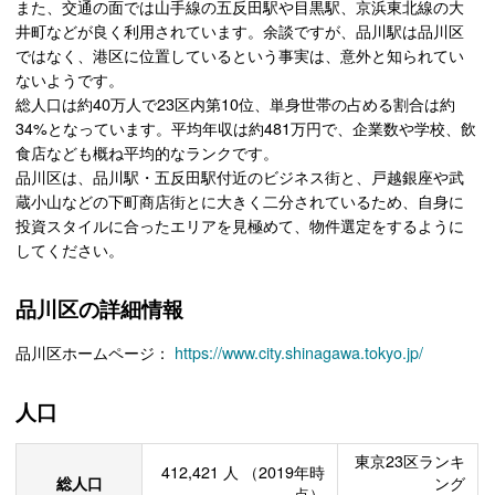
また、交通の面では山手線の五反田駅や目黒駅、京浜東北線の大
井町などが良く利用されています。余談ですが、品川駅は品川区
ではなく、港区に位置しているという事実は、意外と知られてい
ないようです。
総人口は約40万人で23区内第10位、単身世帯の占める割合は約
34%となっています。平均年収は約481万円で、企業数や学校、飲
食店なども概ね平均的なランクです。
品川区は、品川駅・五反田駅付近のビジネス街と、戸越銀座や武
蔵小山などの下町商店街とに大きく二分されているため、自身に
投資スタイルに合ったエリアを見極めて、物件選定をするように
してください。
品川区の詳細情報
品川区ホームページ：
https://www.city.shinagawa.tokyo.jp/
人口
東京23区ランキ
412,421
人
（2019年時
総人口
ング
点）