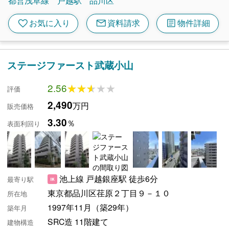
都営浅草線
戸越駅
品川区
mail
article
favorite
お気に入り
資料請求
物件詳細
ステージファースト武蔵小山
2.56
★★★★★
★★★★★
評価
2,490
万円
販売価格
3.30
％
表面利回り
池上線 戸越銀座駅 徒歩6分
最寄り駅
東京都品川区荏原２丁目９－１０
所在地
1997年11月（築29年）
築年月
SRC造 11階建て
建物構造