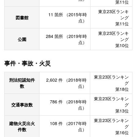
第11位
東京23区ランキ
11
箇所
（2015年時
図書館
ング
点）
第11位
東京23区ランキ
284
箇所
（2019年時
公園
ング
点）
第10位
事件・事故・火災
東京23区ランキン
刑法犯認知件
2,602
件
（2018年時
グ
数
点）
第18位
東京23区ランキン
786
件
（2018年時
交通事故数
グ
点）
第13位
東京23区ランキン
建物火災出火
108
件
（2017年時
グ
件数
点）
第16位