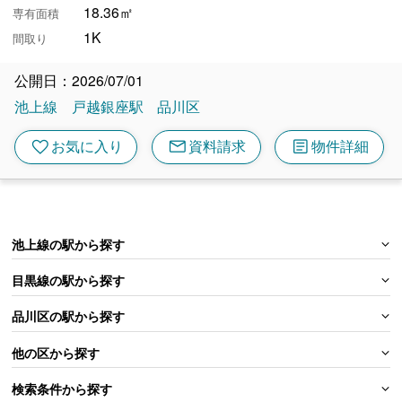
18.36㎡
専有面積
1K
間取り
公開日：2026/07/01
池上線
戸越銀座駅
品川区
mail
article
favorite
お気に入り
資料請求
物件詳細
池上線の駅から探す
目黒線の駅から探す
品川区の駅から探す
他の区から探す
検索条件から探す