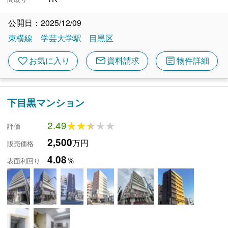
公開日：2025/12/09
東横線
学芸大学駅
目黒区
mail
article
favorite
お気に入り
資料請求
物件詳細
下目黒マンション
2.49
★★★★★
★★★★★
評価
2,500
万円
販売価格
4.08
％
表面利回り