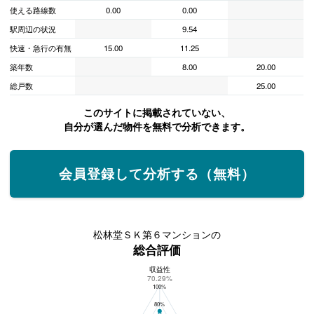
使える路線数
0.00
0.00
駅周辺の状況
9.54
快速・急行の有無
15.00
11.25
築年数
8.00
20.00
総戸数
25.00
このサイトに掲載されていない、
自分が選んだ物件を無料で分析できます。
会員登録して分析する（無料）
松林堂ＳＫ第６マンションの
総合評価
収益性
松林堂ＳＫ第６マンションの総合評価
70.29%
100%
80%