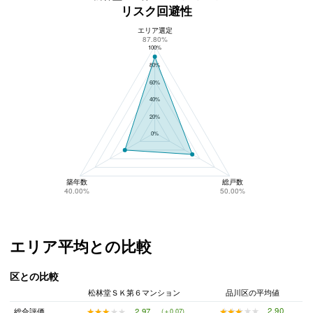
リスク回避性
エリア選定
松林堂ＳＫ第６マンションのリスク回避性
87.80%
100%
80%
60%
40%
20%
0%
築年数
総戸数
40.00%
50.00%
エリア平均との比較
区との比較
松林堂ＳＫ第６マンション
品川区の平均値
★★★★★
★★★★★
2.90
★★★★★
★★★★★
2.97
総合評価
(＋0.07)