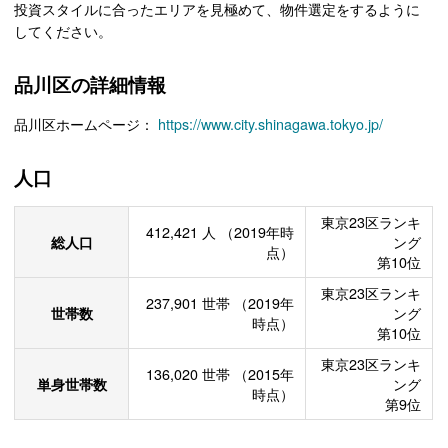
投資スタイルに合ったエリアを見極めて、物件選定をするように
してください。
品川区の詳細情報
品川区ホームページ：
https://www.city.shinagawa.tokyo.jp/
人口
東京23区ランキ
412,421
人
（2019年時
総人口
ング
点）
第10位
東京23区ランキ
237,901
世帯
（2019年
世帯数
ング
時点）
第10位
東京23区ランキ
136,020
世帯
（2015年
単身世帯数
ング
時点）
第9位