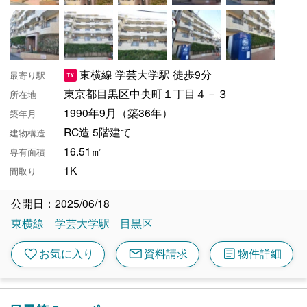
東横線 学芸大学駅 徒歩9分
最寄り駅
東京都目黒区中央町１丁目４－３
所在地
1990年9月（築36年）
築年月
RC造 5階建て
建物構造
16.51㎡
専有面積
1K
間取り
公開日：2025/06/18
東横線
学芸大学駅
目黒区
mail
article
favorite
お気に入り
資料請求
物件詳細