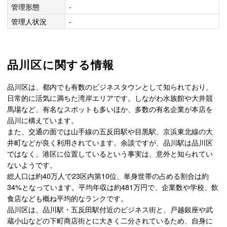
管理形態
-
管理人状況
-
品川区に関する情報
品川区は、都内でも有数のビジネスタウンとして知られており、
日常的に活気に満ちた湾岸エリアです。しながわ水族館や大井競
馬場など、有名なスポットも多いほか、多数の有名企業が本店を
品川に構えています。
また、交通の面では山手線の五反田駅や目黒駅、京浜東北線の大
井町などが良く利用されています。余談ですが、品川駅は品川区
ではなく、港区に位置しているという事実は、意外と知られてい
ないようです。
総人口は約40万人で23区内第10位、単身世帯の占める割合は約
34%となっています。平均年収は約481万円で、企業数や学校、飲
食店なども概ね平均的なランクです。
品川区は、品川駅・五反田駅付近のビジネス街と、戸越銀座や武
蔵小山などの下町商店街とに大きく二分されているため、自身に