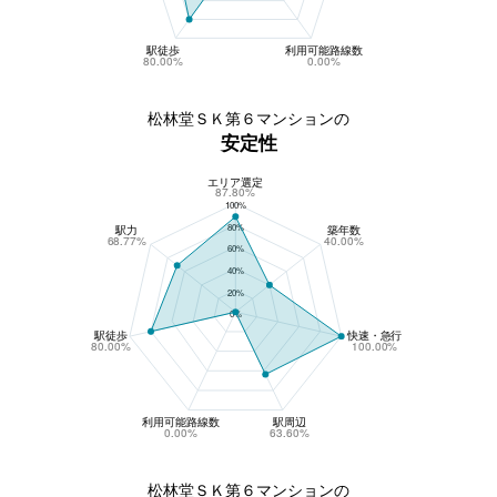
駅徒歩
利用可能路線数
80.00%
0.00%
松林堂ＳＫ第６マンションの
安定性
エリア選定
松林堂ＳＫ第６マンションの安定性
87.80%
100%
80%
駅力
築年数
68.77%
40.00%
60%
40%
20%
0%
駅徒歩
快速・急行
80.00%
100.00%
利用可能路線数
駅周辺
0.00%
63.60%
松林堂ＳＫ第６マンションの