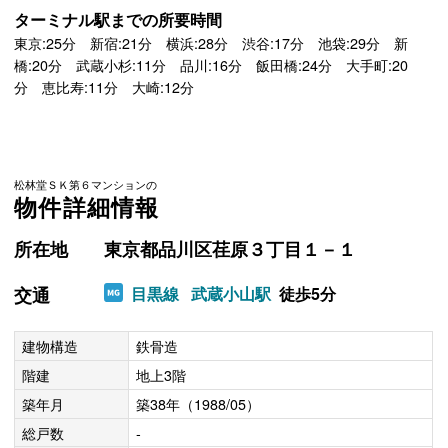
ターミナル駅までの所要時間
東京:25分 新宿:21分 横浜:28分 渋谷:17分 池袋:29分 新
橋:20分 武蔵小杉:11分 品川:16分 飯田橋:24分 大手町:20
分 恵比寿:11分 大崎:12分
松林堂ＳＫ第６マンションの
物件詳細情報
所在地
東京都品川区荏原３丁目１－１
交通
目黒線
武蔵小山駅
徒歩5分
建物構造
鉄骨造
階建
地上3階
築年月
築38年（1988/05）
総戸数
-