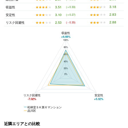
★★★★★
★★★★★
3.18
★★★★★
★★★★★
3.51
収益性
(＋0.33)
★★★★★
★★★★★
2.83
★★★★★
★★★★★
3.10
安定性
(＋0.27)
★★★★★
★★★★★
2.88
★★★★★
★★★★★
2.53
リスク回避性
(－0.35)
収益性
+6.69%
100%
松林堂ＳＫ第６マンションと品川区の平均値の総合評価の比較
80%
60%
40%
20%
0%
リスク回避性
安定性
-7.02%
+5.32%
松林堂ＳＫ第６マンション
品川区
近隣エリアとの比較