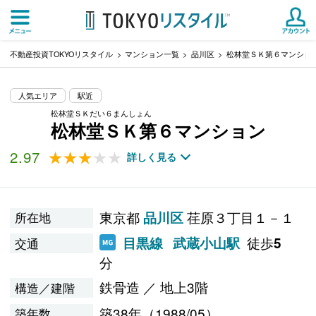
不動産投資TOKYOリスタイル
マンション一覧
品川区
松林堂ＳＫ第６マンショ
人気エリア
駅近
松林堂ＳＫだい６まんしょん
松林堂ＳＫ第６マンション
2.97
★★★★★
★★★★★
詳しく見る
東京都
荏原３丁目１－１
品川区
所在地
徒歩
目黒線
武蔵小山駅
5
交通
分
鉄骨造 ／ 地上3階
構造／建階
築38年（1988/05）
築年数