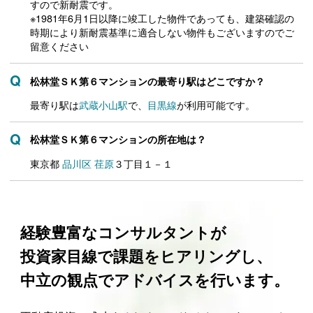
すので新耐震です。
※1981年6月1日以降に竣工した物件であっても、建築確認の
時期により新耐震基準に適合しない物件もございますのでご
留意ください
松林堂ＳＫ第６マンションの最寄り駅はどこですか？
最寄り駅は
武蔵小山駅
で、
目黒線
が利用可能です。
松林堂ＳＫ第６マンションの所在地は？
東京都
品川区
荏原
３丁目１－１
経験豊富なコンサルタントが
投資家目線で課題をヒアリングし、
中立の観点でアドバイスを行います。