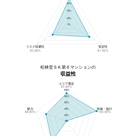
60%
40%
20%
0%
リスク回避性
安定性
50.58%
61.92%
松林堂ＳＫ第６マンションの
収益性
エリア選定
松林堂ＳＫ第６マンションの収益性
87.80%
100%
80%
60%
駅力
快速・急行
40%
68.80%
100.00%
20%
0%