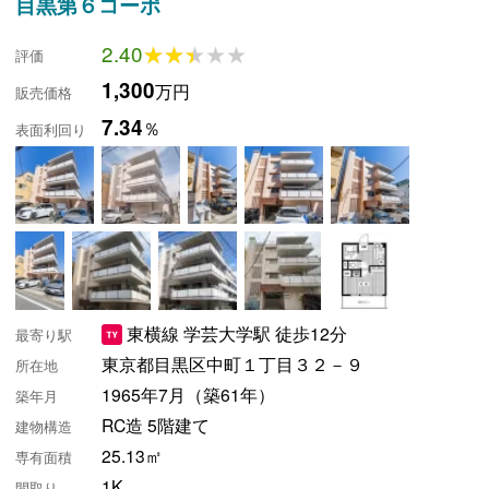
目黒第６コーポ
2.40
★★★★★
★★★★★
評価
1,300
万円
販売価格
7.34
％
表面利回り
東横線 学芸大学駅 徒歩12分
最寄り駅
東京都目黒区中町１丁目３２－９
所在地
1965年7月（築61年）
築年月
RC造 5階建て
建物構造
25.13㎡
専有面積
1K
間取り