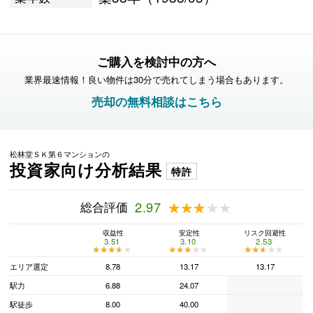
ご購入を検討中の方へ
業界最速情報！良い物件は30分で売れてしまう場合もあります。
売却の無料相談はこちら
松林堂ＳＫ第６マンションの
投資家向け分析結果
特許
総合評価
2.97
★★★★★
★★★★★
収益性
安定性
リスク回避性
3.51
3.10
2.53
★★★★★
★★★★★
★★★★★
★★★★★
★★★★★
★★★★★
エリア選定
8.78
13.17
13.17
駅力
6.88
24.07
駅徒歩
8.00
40.00