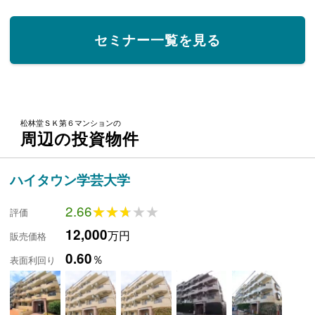
セミナー一覧を見る
松林堂ＳＫ第６マンションの
周辺の投資物件
ハイタウン学芸大学
2.66
★★★★★
★★★★★
評価
12,000
万円
販売価格
0.60
％
表面利回り