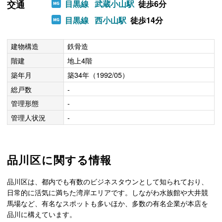
交通
目黒線
武蔵小山駅
徒歩6分
目黒線
西小山駅
徒歩14分
建物構造
鉄骨造
階建
地上4階
築年月
築34年（1992/05）
総戸数
-
管理形態
-
管理人状況
-
品川区に関する情報
品川区は、都内でも有数のビジネスタウンとして知られており、
日常的に活気に満ちた湾岸エリアです。しながわ水族館や大井競
馬場など、有名なスポットも多いほか、多数の有名企業が本店を
品川に構えています。