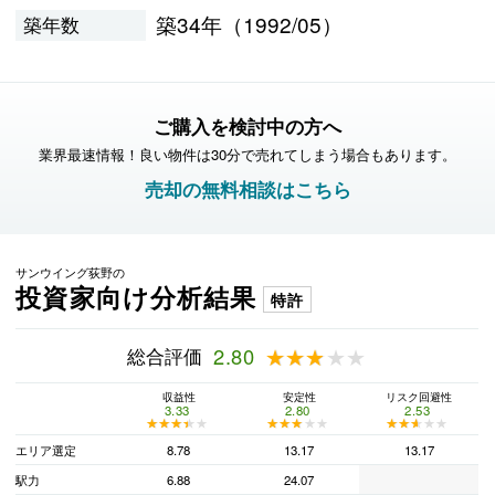
築34年（1992/05）
築年数
ご購入を検討中の方へ
業界最速情報！良い物件は30分で売れてしまう場合もあります。
売却の無料相談はこちら
サンウイング荻野の
投資家向け分析結果
特許
総合評価
2.80
★★★★★
★★★★★
収益性
安定性
リスク回避性
3.33
2.80
2.53
★★★★★
★★★★★
★★★★★
★★★★★
★★★★★
★★★★★
エリア選定
8.78
13.17
13.17
駅力
6.88
24.07