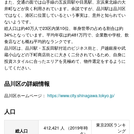
また、交通の面では山手線の五反田駅や目黒駅、京浜東北線の大
井町などが良く利用されています。余談ですが、品川駅は品川区
ではなく、港区に位置しているという事実は、意外と知られてい
ないようです。
総人口は約40万人で23区内第10位、単身世帯の占める割合は約
34%となっています。平均年収は約481万円で、企業数や学校、飲
食店なども概ね平均的なランクです。
品川区は、品川駅・五反田駅付近のビジネス街と、戸越銀座や武
蔵小山などの下町商店街とに大きく二分されているため、自身に
投資スタイルに合ったエリアを見極めて、物件選定をするように
してください。
品川区の詳細情報
品川区ホームページ：
https://www.city.shinagawa.tokyo.jp/
人口
東京23区ランキ
412,421
人
（2019年時
総人口
ング
点）