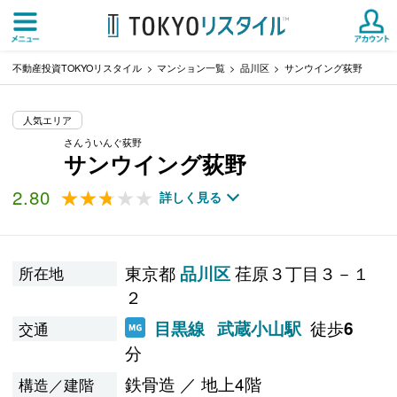
不動産投資TOKYOリスタイル
マンション一覧
品川区
サンウイング荻野
人気エリア
さんういんぐ荻野
サンウイング荻野
2.80
★★★★★
★★★★★
詳しく見る
東京都
荏原３丁目３－１
品川区
所在地
２
徒歩
目黒線
武蔵小山駅
6
交通
分
鉄骨造 ／ 地上4階
構造／建階