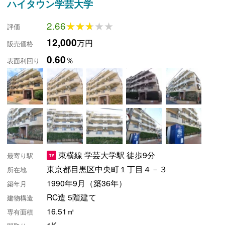
ハイタウン学芸大学
2.66
★★★★★
★★★★★
評価
12,000
万円
販売価格
0.60
％
表面利回り
東横線 学芸大学駅 徒歩9分
最寄り駅
東京都目黒区中央町１丁目４－３
所在地
1990年9月（築36年）
築年月
RC造 5階建て
建物構造
16.51㎡
専有面積