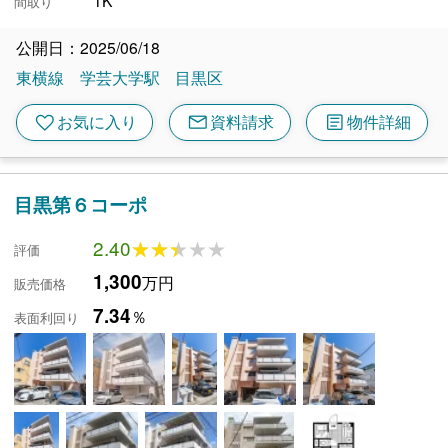
1K
間取り
公開日：2025/06/18
東横線
学芸大学駅
目黒区
mail
article
favorite
お気に入り
資料請求
物件詳細
目黒第６コーポ
2.40
★★★★★
★★★★★
評価
1,300
万円
販売価格
7.34
％
表面利回り