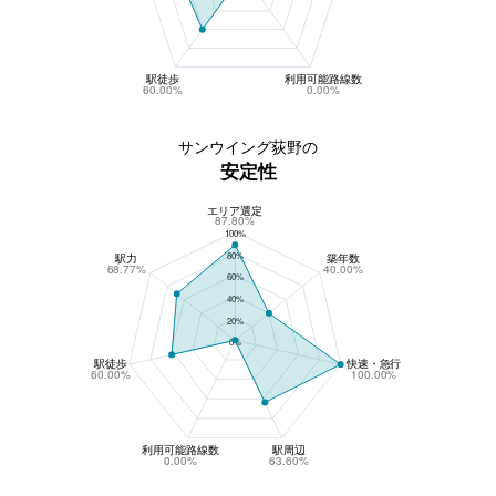
駅徒歩
利用可能路線数
60.00%
0.00%
サンウイング荻野の
安定性
エリア選定
サンウイング荻野の安定性
87.80%
100%
80%
駅力
築年数
68.77%
40.00%
60%
40%
20%
0%
駅徒歩
快速・急行
60.00%
100.00%
利用可能路線数
駅周辺
0.00%
63.60%