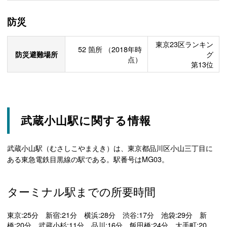
防災
東京23区ランキン
52
箇所
（2018年時
防災避難場所
グ
点）
第13位
武蔵小山駅に関する情報
武蔵小山駅（むさしこやまえき）は、東京都品川区小山三丁目に
ある東急電鉄目黒線の駅である。駅番号はMG03。
ターミナル駅までの所要時間
東京:25分 新宿:21分 横浜:28分 渋谷:17分 池袋:29分 新
橋:20分 武蔵小杉:11分 品川:16分 飯田橋:24分 大手町:20