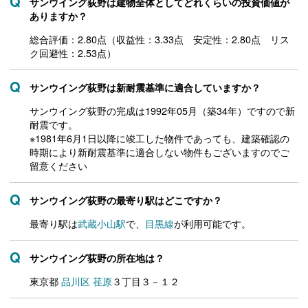
サンウイング荻野は建物全体としてどれくらいの投資価値が
ありますか？
総合評価：2.80点（収益性：3.33点 安定性：2.80点 リス
ク回避性：2.53点）
サンウイング荻野は新耐震基準に適合していますか？
サンウイング荻野の完成は1992年05月（築34年）ですので新
耐震です。
※1981年6月1日以降に竣工した物件であっても、建築確認の
時期により新耐震基準に適合しない物件もございますのでご
留意ください
サンウイング荻野の最寄り駅はどこですか？
最寄り駅は
武蔵小山駅
で、
目黒線
が利用可能です。
サンウイング荻野の所在地は？
東京都
品川区
荏原
３丁目３－１２