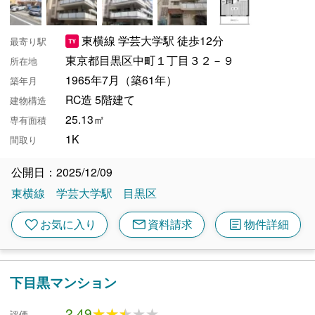
東横線 学芸大学駅 徒歩12分
最寄り駅
東京都目黒区中町１丁目３２－９
所在地
1965年7月（築61年）
築年月
RC造 5階建て
建物構造
25.13㎡
専有面積
1K
間取り
公開日：2025/12/09
東横線
学芸大学駅
目黒区
mail
article
favorite
お気に入り
資料請求
物件詳細
下目黒マンション
2.49
★★★★★
★★★★★
評価