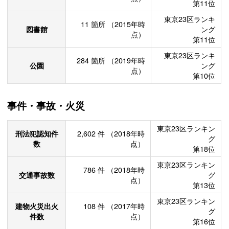
第11位
東京23区ランキ
11
箇所
（2015年時
図書館
ング
点）
第11位
東京23区ランキ
284
箇所
（2019年時
公園
ング
点）
第10位
事件・事故・火災
東京23区ランキン
刑法犯認知件
2,602
件
（2018年時
グ
数
点）
第18位
東京23区ランキン
786
件
（2018年時
交通事故数
グ
点）
第13位
東京23区ランキン
建物火災出火
108
件
（2017年時
グ
件数
点）
第16位