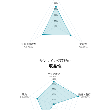
80%
60%
40%
20%
0%
リスク回避性
安定性
50.58%
56.08%
サンウイング荻野の
収益性
エリア選定
サンウイング荻野の収益性
87.80%
100%
80%
60%
駅力
快速・急行
40%
68.80%
100.00%
20%
0%