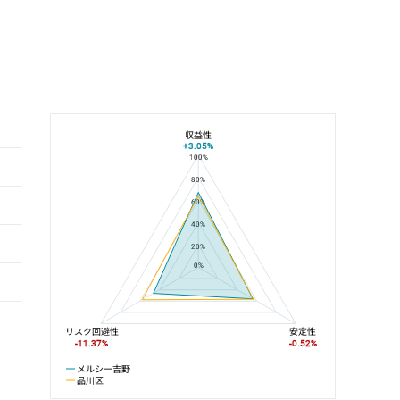
収益性
+3.05%
100%
メルシー吉野と品川区の平均値の総合評価の比較
80%
60%
40%
20%
0%
リスク回避性
安定性
-11.37%
-0.52%
メルシー吉野
品川区