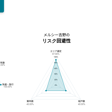
メルシー吉野の
リスク回避性
エリア選定
メルシー吉野のリスク回避性
87.80%
100%
築年数
80%
0.00%
60%
40%
20%
快速・急行
0%
100.00%
築年数
総戸数
40.00%
40.00%