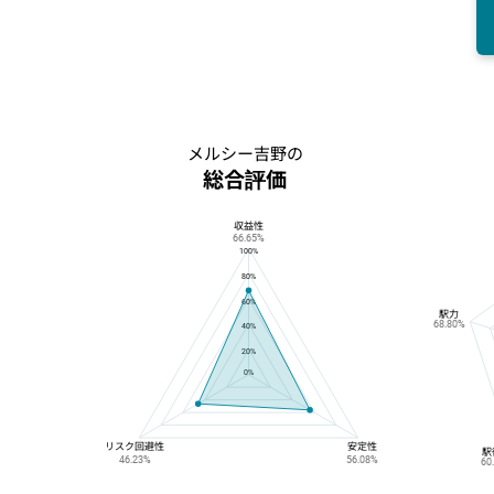
メルシー吉野の
総合評価
収益性
メルシー吉野の総合評価
66.65%
100%
80%
60%
駅力
68.80%
40%
20%
0%
リスク回避性
安定性
駅
46.23%
56.08%
60