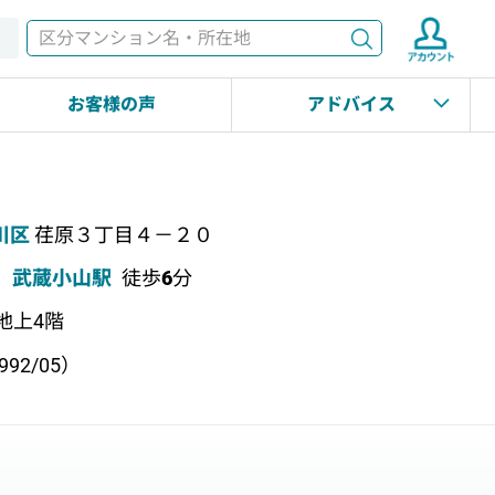
検索
す
お客様の声
アドバイス
川区
荏原３丁目４－２０
武蔵小山駅
徒歩
6
分
 地上4階
92/05）