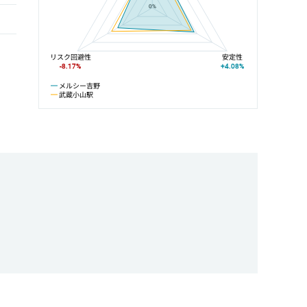
0%
リスク回避性
安定性
-8.17%
+4.08%
メルシー吉野
武蔵小山駅