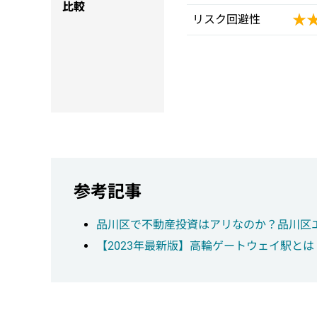
比較
★
★
リスク回避性
参考記事
品川区で不動産投資はアリなのか？品川区
【2023年最新版】高輪ゲートウェイ駅と