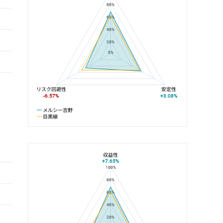
80%
60%
40%
20%
0%
リスク回避性
安定性
-6.57%
+3.08%
メルシー吉野
目黒線
収益性
+7.65%
100%
メルシー吉野と武蔵小山駅の平均値の総合評価の比較
80%
60%
40%
20%