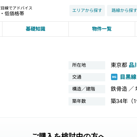
家目線でアドバイス
エリアから探す
路線から探
近・低価格帯
基礎知識
物件一覧
東京都
品
所在地
目黒線
交通
鉄骨造 ／
構造／建階
築34年（19
築年数
ご購入を検討中の方へ