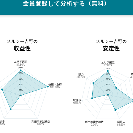
会員登録して分析する（無料）
メルシー吉野の
メルシー吉野の
収益性
安定性
エリア選定
メルシー吉野の収益性
メルシー吉野の安定性
エリア選定
87.80%
87.80%
100%
100%
80%
80%
駅力
68.77%
4
60%
60%
快速・急行
40%
40%
100.00%
20%
20%
0%
0%
駅徒歩
60.00%
徒歩
利用可能路線数
利用可能路線数
駅周辺
.00%
0.00%
0.00%
63.60%