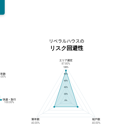
リベラルハウスの
リスク回避性
エリア選定
リベラルハウスのリスク回避性
87.80%
100%
築年数
80%
0.00%
60%
40%
20%
快速・急行
0%
100.00%
築年数
総戸数
40.00%
40.00%