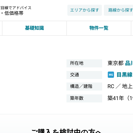
家目線でアドバイス
エリアから探す
路線から探
近・低価格帯
基礎知識
物件一覧
東京都
品
所在地
目黒線
交通
RC ／ 地
構造／建階
築41年（19
築年数
ご購入を検討中の方へ