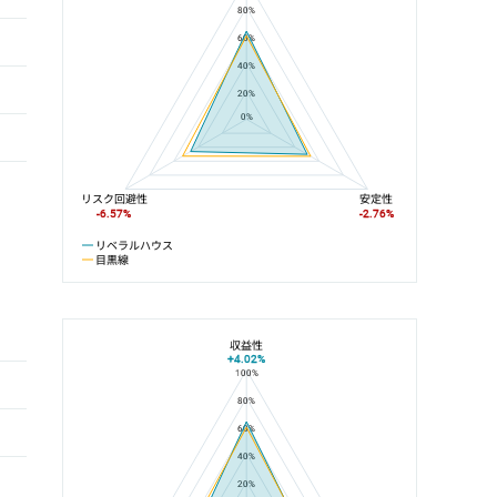
80%
60%
40%
20%
0%
リスク回避性
安定性
-6.57%
-2.76%
リベラルハウス
目黒線
収益性
+4.02%
100%
リベラルハウスと武蔵小山駅の平均値の総合評価の比較
80%
60%
40%
20%