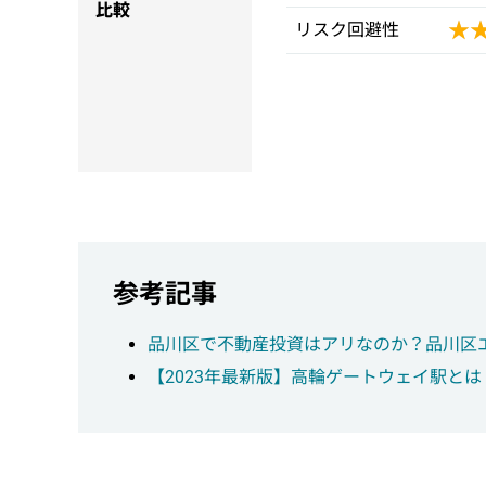
比較
★
★
リスク回避性
参考記事
品川区で不動産投資はアリなのか？品川区
【2023年最新版】高輪ゲートウェイ駅と