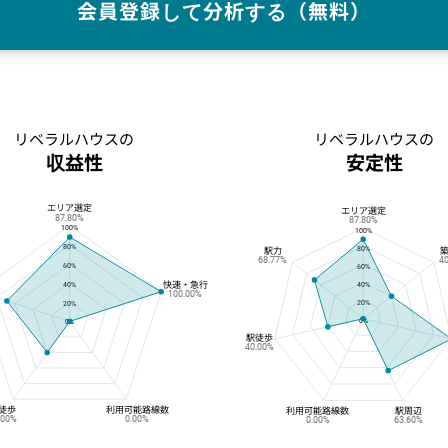
会員登録して分析する（無料）
リベラルハウスの
リベラルハウスの
収益性
安定性
エリア選定
リベラルハウスの収益性
リベラルハウスの安定性
エリア選定
87.80%
87.80%
100%
100%
80%
80%
駅力
68.77%
4
60%
60%
快速・急行
40%
40%
100.00%
20%
20%
0%
0%
駅徒歩
40.00%
徒歩
利用可能路線数
利用可能路線数
駅周辺
.00%
0.00%
0.00%
63.60%