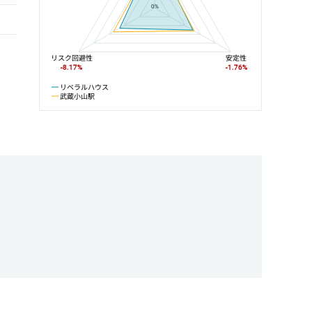
0%
リスク回避性
安定性
-8.17%
-1.76%
リベラルハウス
武蔵小山駅