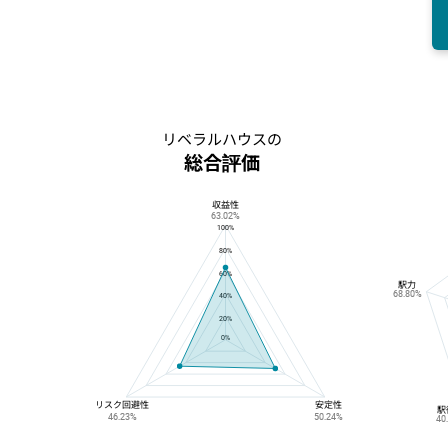
リベラルハウスの
総合評価
収益性
リベラルハウスの総合評価
63.02%
100%
80%
60%
駅力
68.80%
40%
20%
0%
リスク回避性
安定性
駅
46.23%
50.24%
40