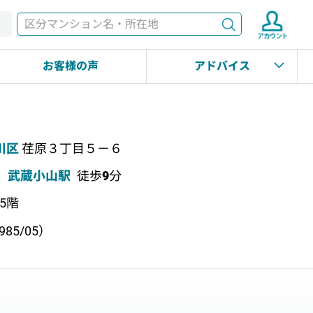
検索
す
お客様の声
アドバイス
川区
荏原３丁目５－６
武蔵小山駅
徒歩
9
分
上5階
85/05）