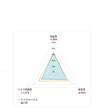
収益性
-0.58%
100%
リベラルハウスと品川区の平均値の総合評価の比較
80%
60%
40%
20%
0%
リスク回避性
安定性
-11.37%
-6.36%
リベラルハウス
品川区