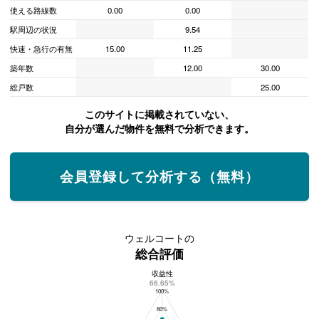
使える路線数
0.00
0.00
駅周辺の状況
9.54
快速・急行の有無
15.00
11.25
築年数
12.00
30.00
総戸数
25.00
このサイトに掲載されていない、
自分が選んだ物件を無料で分析できます。
会員登録して分析する（無料）
ウェルコートの
総合評価
収益性
ウェルコートの総合評価
66.65%
100%
80%