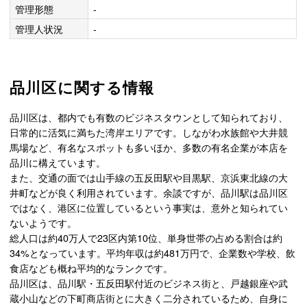
管理形態
-
管理人状況
-
品川区に関する情報
品川区は、都内でも有数のビジネスタウンとして知られており、
日常的に活気に満ちた湾岸エリアです。しながわ水族館や大井競
馬場など、有名なスポットも多いほか、多数の有名企業が本店を
品川に構えています。
また、交通の面では山手線の五反田駅や目黒駅、京浜東北線の大
井町などが良く利用されています。余談ですが、品川駅は品川区
ではなく、港区に位置しているという事実は、意外と知られてい
ないようです。
総人口は約40万人で23区内第10位、単身世帯の占める割合は約
34%となっています。平均年収は約481万円で、企業数や学校、飲
食店なども概ね平均的なランクです。
品川区は、品川駅・五反田駅付近のビジネス街と、戸越銀座や武
蔵小山などの下町商店街とに大きく二分されているため、自身に