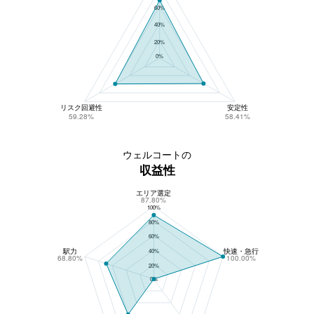
60%
40%
20%
0%
リスク回避性
安定性
59.28%
58.41%
ウェルコートの
収益性
エリア選定
ウェルコートの収益性
87.80%
100%
80%
60%
駅力
快速・急行
40%
68.80%
100.00%
20%
0%