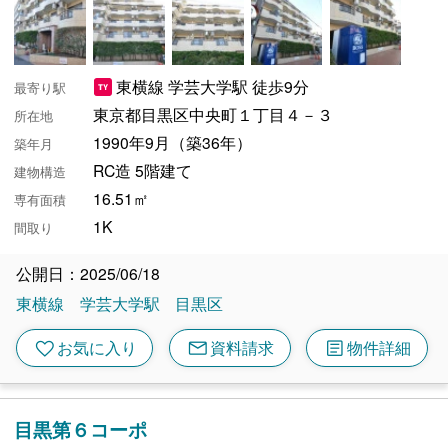
東横線 学芸大学駅 徒歩9分
最寄り駅
東京都目黒区中央町１丁目４－３
所在地
1990年9月（築36年）
築年月
RC造 5階建て
建物構造
16.51㎡
専有面積
1K
間取り
公開日：2025/06/18
東横線
学芸大学駅
目黒区
mail
article
favorite
お気に入り
資料請求
物件詳細
目黒第６コーポ