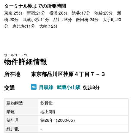
ターミナル駅までの所要時間
東京:25分 新宿:21分 横浜:28分 渋谷:17分 池袋:29分 新
橋:20分 武蔵小杉:11分 品川:16分 飯田橋:24分 大手町:20
分 恵比寿:11分 大崎:12分
ウェルコートの
物件詳細情報
所在地
東京都品川区荏原４丁目７－３
交通
目黒線
武蔵小山駅
徒歩8分
建物構造
鉄骨造
階建
地上3階
築年月
築26年（2000/05）
総戸数
-