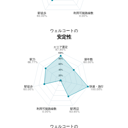
駅徒歩
利用可能路線数
60.00%
0.00%
ウェルコートの
安定性
エリア選定
ウェルコートの安定性
87.80%
100%
80%
駅力
築年数
68.77%
60.00%
60%
40%
20%
0%
駅徒歩
快速・急行
60.00%
100.00%
利用可能路線数
駅周辺
0.00%
63.60%
ウェルコートの