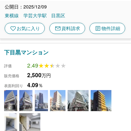
公開日：2025/12/09
東横線
学芸大学駅
目黒区
mail
article
favorite
お気に入り
資料請求
物件詳細
下目黒マンション
2.49
★★★★★
★★★★★
評価
2,500
万円
販売価格
4.09
％
表面利回り