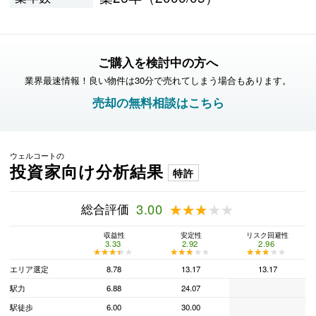
ご購入を検討中の方へ
業界最速情報！良い物件は30分で売れてしまう場合もあります。
売却の無料相談はこちら
ウェルコートの
投資家向け分析結果
特許
総合評価
3.00
★★★★★
★★★★★
収益性
安定性
リスク回避性
3.33
2.92
2.96
★★★★★
★★★★★
★★★★★
★★★★★
★★★★★
★★★★★
エリア選定
8.78
13.17
13.17
駅力
6.88
24.07
駅徒歩
6.00
30.00