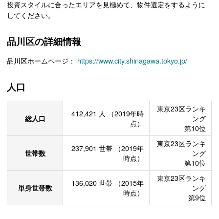
投資スタイルに合ったエリアを見極めて、物件選定をするように
してください。
品川区の詳細情報
品川区ホームページ：
https://www.city.shinagawa.tokyo.jp/
人口
東京23区ランキ
412,421
人
（2019年時
総人口
ング
点）
第10位
東京23区ランキ
237,901
世帯
（2019年
世帯数
ング
時点）
第10位
東京23区ランキ
136,020
世帯
（2015年
単身世帯数
ング
時点）
第9位