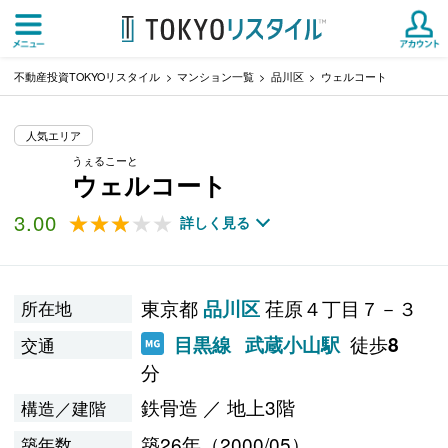
不動産投資TOKYOリスタイル
マンション一覧
品川区
ウェルコート
人気エリア
うぇるこーと
ウェルコート
3.00
★★★★★
★★★★★
詳しく見る
東京都
荏原４丁目７－３
品川区
所在地
徒歩
目黒線
武蔵小山駅
8
交通
分
鉄骨造 ／ 地上3階
構造／建階
築26年（2000/05）
築年数