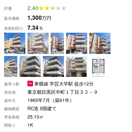
2.40
★★★★★
★★★★★
評価
1,300
万円
販売価格
7.34
％
表面利回り
東横線 学芸大学駅 徒歩12分
最寄り駅
東京都目黒区中町１丁目３２－９
所在地
1965年7月（築61年）
築年月
RC造 5階建て
建物構造
25.13㎡
専有面積
1K
間取り