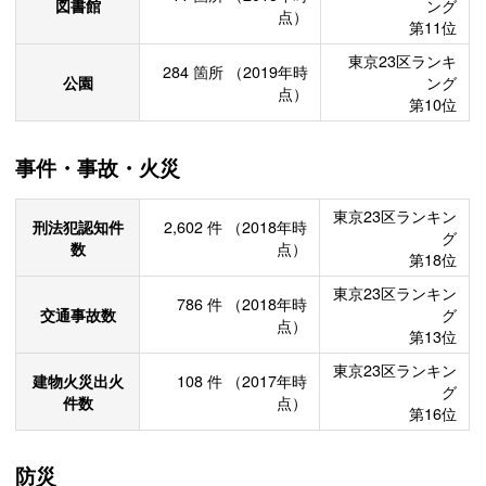
図書館
ング
点）
第11位
東京23区ランキ
284
箇所
（2019年時
公園
ング
点）
第10位
事件・事故・火災
東京23区ランキン
刑法犯認知件
2,602
件
（2018年時
グ
数
点）
第18位
東京23区ランキン
786
件
（2018年時
交通事故数
グ
点）
第13位
東京23区ランキン
建物火災出火
108
件
（2017年時
グ
件数
点）
第16位
防災