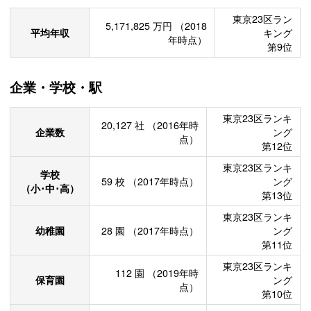
東京23区ラン
5,171,825
万円
（2018
平均年収
キング
年時点）
第9位
企業・学校・駅
東京23区ランキ
20,127
社
（2016年時
企業数
ング
点）
第12位
東京23区ランキ
学校
59
校
（2017年時点）
ング
（小･中･高）
第13位
東京23区ランキ
幼稚園
28
園
（2017年時点）
ング
第11位
東京23区ランキ
112
園
（2019年時
保育園
ング
点）
第10位