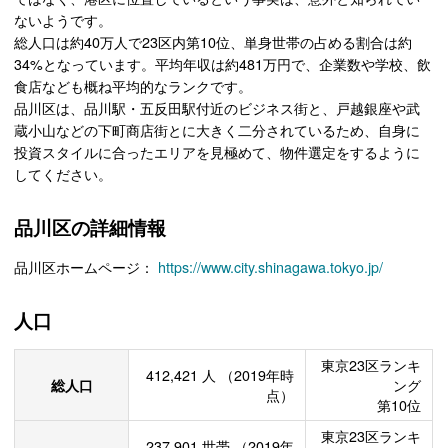
ないようです。
総人口は約40万人で23区内第10位、単身世帯の占める割合は約
34%となっています。平均年収は約481万円で、企業数や学校、飲
食店なども概ね平均的なランクです。
品川区は、品川駅・五反田駅付近のビジネス街と、戸越銀座や武
蔵小山などの下町商店街とに大きく二分されているため、自身に
投資スタイルに合ったエリアを見極めて、物件選定をするように
してください。
品川区の詳細情報
品川区ホームページ：
https://www.city.shinagawa.tokyo.jp/
人口
東京23区ランキ
412,421
人
（2019年時
総人口
ング
点）
第10位
東京23区ランキ
237,901
世帯
（2019年