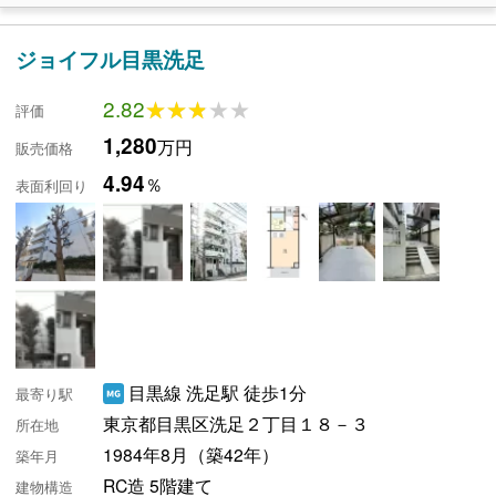
ジョイフル目黒洗足
2.82
★★★★★
★★★★★
評価
1,280
万円
販売価格
4.94
％
表面利回り
目黒線 洗足駅 徒歩1分
最寄り駅
東京都目黒区洗足２丁目１８－３
所在地
1984年8月（築42年）
築年月
RC造 5階建て
建物構造