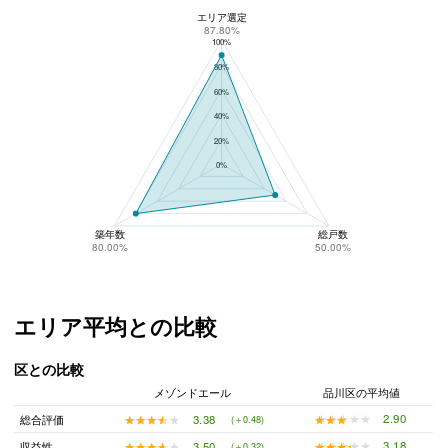
エリア選定
メゾンドエールのリスク回避性
87.80%
100%
80%
60%
40%
20%
0%
築年数
総戸数
80.00%
50.00%
エリア平均との比較
区との比較
メゾンドエール
品川区の平均値
★★★★★
★★★★★
2.90
★★★★★
★★★★★
3.38
総合評価
(＋0.48)
★★★★★
★★★★★
3.18
★★★★★
★★★★★
3.50
収益性
(＋0.32)