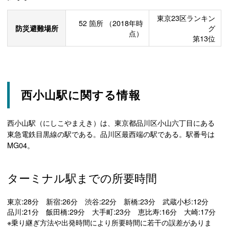
東京23区ランキン
52
箇所
（2018年時
防災避難場所
グ
点）
第13位
西小山駅に関する情報
西小山駅（にしこやまえき）は、東京都品川区小山六丁目にある
東急電鉄目黒線の駅である。品川区最西端の駅である。駅番号は
MG04。
ターミナル駅までの所要時間
東京:28分 新宿:26分 渋谷:22分 新橋:23分 武蔵小杉:12分
品川:21分 飯田橋:29分 大手町:23分 恵比寿:16分 大崎:17分
※乗り継ぎ方法や出発時間により所要時間に若干の誤差がありま