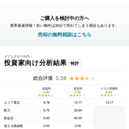
ご購入を検討中の方へ
業界最速情報！良い物件は30分で売れてしまう場合もあります。
売却の無料相談はこちら
メゾンドエールの
投資家向け分析結果
特許
総合評価
3.38
★★★★★
★★★★★
収益性
安定性
リスク回避性
3.50
3.33
3.40
★★★★★
★★★★★
★★★★★
★★★★★
★★★★★
★★★★★
エリア選定
8.78
13.17
13.17
駅力
6.75
23.64
駅徒歩
8.00
40.00
使える路線数
0.00
0.00