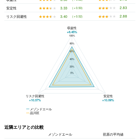
★★★★★
★★★★★
2.83
★★★★★
★★★★★
3.33
安定性
(＋0.50)
★★★★★
★★★★★
2.88
★★★★★
★★★★★
3.40
リスク回避性
(＋0.52)
収益性
+6.45%
100%
メゾンドエールと品川区の平均値の総合評価の比較
80%
60%
40%
20%
0%
リスク回避性
安定性
+10.37%
+10.09%
メゾンドエール
品川区
近隣エリアとの比較
メゾンドエール
荏原の平均値