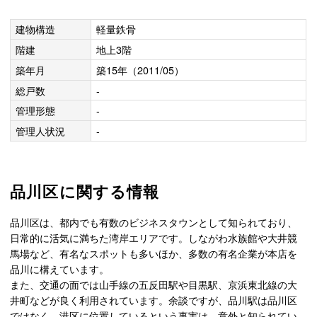
建物構造
軽量鉄骨
階建
地上3階
築年月
築15年（2011/05）
総戸数
-
管理形態
-
管理人状況
-
品川区に関する情報
品川区は、都内でも有数のビジネスタウンとして知られており、
日常的に活気に満ちた湾岸エリアです。しながわ水族館や大井競
馬場など、有名なスポットも多いほか、多数の有名企業が本店を
品川に構えています。
また、交通の面では山手線の五反田駅や目黒駅、京浜東北線の大
井町などが良く利用されています。余談ですが、品川駅は品川区
ではなく、港区に位置しているという事実は、意外と知られてい