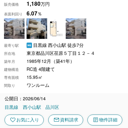
1,180
万円
販売価格
6.07
％
表面利回り
目黒線 西小山駅 徒歩7分
最寄り駅
東京都品川区荏原５丁目１２－４
所在地
1985年12月（築41年）
築年月
RC造 4階建て
建物構造
15.95㎡
専有面積
ワンルーム
間取り
公開日：2026/06/14
目黒線
西小山駅
品川区
mail
article
favorite
お気に入り
資料請求
物件詳細