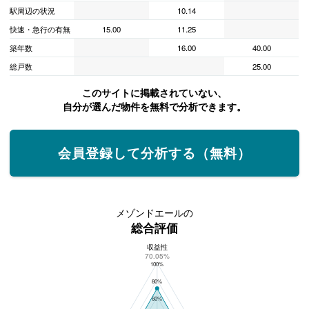
駅周辺の状況
10.14
快速・急行の有無
15.00
11.25
築年数
16.00
40.00
総戸数
25.00
このサイトに掲載されていない、
自分が選んだ物件を無料で分析できます。
会員登録して分析する（無料）
メゾンドエールの
総合評価
収益性
メゾンドエールの総合評価
70.05%
100%
80%
60%