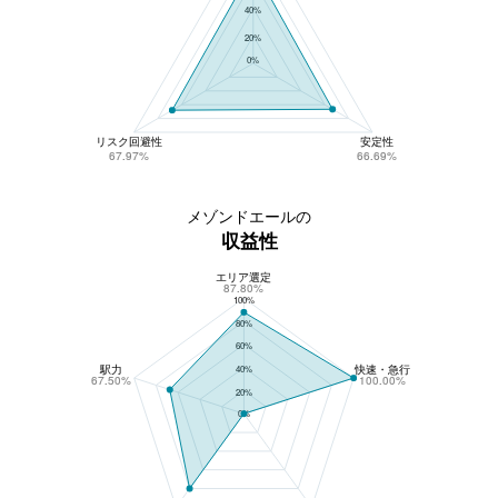
40%
20%
0%
リスク回避性
安定性
67.97%
66.69%
メゾンドエールの
収益性
エリア選定
メゾンドエールの収益性
87.80%
100%
80%
60%
駅力
快速・急行
40%
67.50%
100.00%
20%
0%