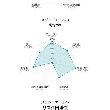
駅徒歩
利用可能路線数
80.00%
0.00%
メゾンドエールの
安定性
エリア選定
メゾンドエールの安定性
87.80%
100%
80%
駅力
築年数
67.54%
80.00%
60%
40%
20%
0%
駅徒歩
快速・急行
80.00%
100.00%
利用可能路線数
駅周辺
0.00%
67.60%
メゾンドエールの
リスク回避性