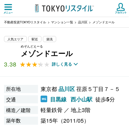
不動産投資TOKYOリスタイル
マンション一覧
品川区
メゾンドエール
人気エリア
駅近
築浅
めぞんどえーる
メゾンドエール
3.38
★★★★★
★★★★★
詳しく見る
東京都
荏原５丁目７－５
品川区
所在地
徒歩
分
目黒線
西小山駅
5
交通
軽量鉄骨 ／ 地上3階
構造／建階
築15年（2011/05）
築年数