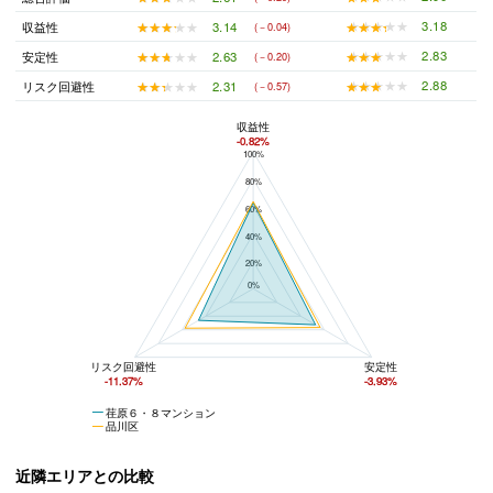
★★★★★
★★★★★
3.18
★★★★★
★★★★★
3.14
収益性
(－0.04)
★★★★★
★★★★★
2.83
★★★★★
★★★★★
2.63
安定性
(－0.20)
★★★★★
★★★★★
2.88
★★★★★
★★★★★
2.31
リスク回避性
(－0.57)
収益性
-0.82%
100%
荏原６・８マンションと品川区の平均値の総合評価の比較
80%
60%
40%
20%
0%
リスク回避性
安定性
-11.37%
-3.93%
荏原６・８マンション
品川区
近隣エリアとの比較