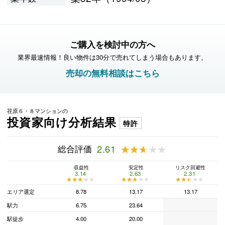
ご購入を検討中の方へ
業界最速情報！良い物件は30分で売れてしまう場合もあります。
売却の無料相談はこちら
荏原６・８マンションの
投資家向け分析結果
特許
総合評価
2.61
★★★★★
★★★★★
収益性
安定性
リスク回避性
3.14
2.63
2.31
★★★★★
★★★★★
★★★★★
★★★★★
★★★★★
★★★★★
エリア選定
8.78
13.17
13.17
駅力
6.75
23.64
駅徒歩
4.00
20.00