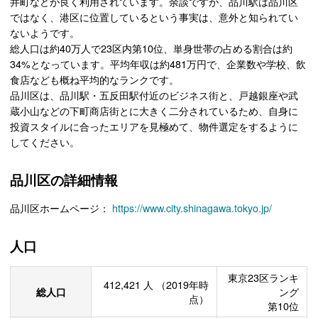
井町などが良く利用されています。余談ですが、品川駅は品川区
ではなく、港区に位置しているという事実は、意外と知られてい
ないようです。
総人口は約40万人で23区内第10位、単身世帯の占める割合は約
34%となっています。平均年収は約481万円で、企業数や学校、飲
食店なども概ね平均的なランクです。
品川区は、品川駅・五反田駅付近のビジネス街と、戸越銀座や武
蔵小山などの下町商店街とに大きく二分されているため、自身に
投資スタイルに合ったエリアを見極めて、物件選定をするように
してください。
品川区の詳細情報
品川区ホームページ：
https://www.city.shinagawa.tokyo.jp/
人口
東京23区ランキ
412,421
人
（2019年時
総人口
ング
点）
第10位