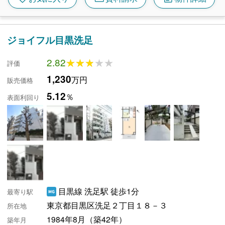
ジョイフル目黒洗足
2.82
★★★★★
★★★★★
評価
1,230
万円
販売価格
5.12
％
表面利回り
目黒線 洗足駅 徒歩1分
最寄り駅
東京都目黒区洗足２丁目１８－３
所在地
1984年8月（築42年）
築年月