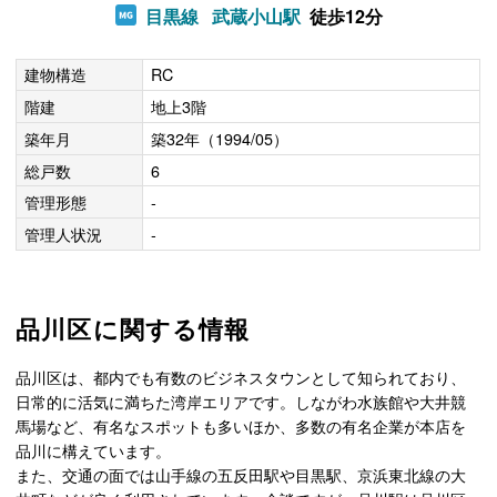
目黒線
武蔵小山駅
徒歩12分
建物構造
RC
階建
地上3階
築年月
築32年（1994/05）
総戸数
6
管理形態
-
管理人状況
-
品川区に関する情報
品川区は、都内でも有数のビジネスタウンとして知られており、
日常的に活気に満ちた湾岸エリアです。しながわ水族館や大井競
馬場など、有名なスポットも多いほか、多数の有名企業が本店を
品川に構えています。
また、交通の面では山手線の五反田駅や目黒駅、京浜東北線の大