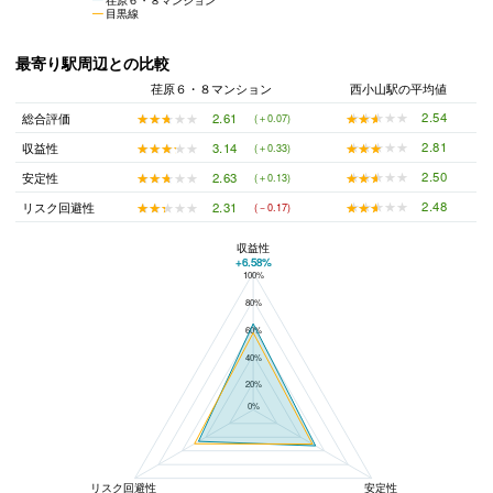
目黒線
最寄り駅周辺との比較
荏原６・８マンション
西小山駅の平均値
★★★★★
★★★★★
2.54
★★★★★
★★★★★
2.61
総合評価
(＋0.07)
★★★★★
★★★★★
2.81
★★★★★
★★★★★
3.14
収益性
(＋0.33)
★★★★★
★★★★★
2.50
★★★★★
★★★★★
2.63
安定性
(＋0.13)
★★★★★
★★★★★
2.48
★★★★★
★★★★★
2.31
リスク回避性
(－0.17)
収益性
+6.58%
100%
荏原６・８マンションと西小山駅の平均値の総合評価の比較
80%
60%
40%
20%
0%
リスク回避性
安定性