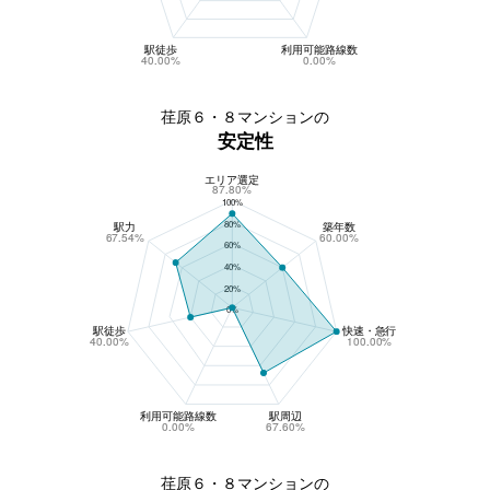
駅徒歩
利用可能路線数
40.00%
0.00%
荏原６・８マンションの
安定性
エリア選定
荏原６・８マンションの安定性
87.80%
100%
80%
駅力
築年数
67.54%
60.00%
60%
40%
20%
0%
駅徒歩
快速・急行
40.00%
100.00%
利用可能路線数
駅周辺
0.00%
67.60%
荏原６・８マンションの