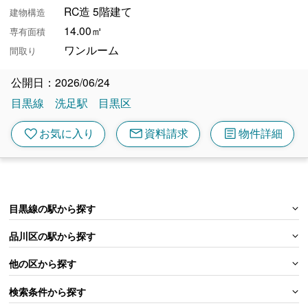
RC造 5階建て
建物構造
14.00㎡
専有面積
ワンルーム
間取り
公開日：2026/06/24
目黒線
洗足駅
目黒区
mail
article
favorite
お気に入り
資料請求
物件詳細
目黒線の駅から探す
品川区の駅から探す
他の区から探す
検索条件から探す