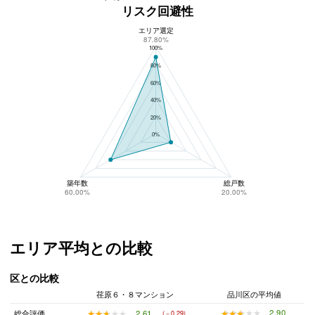
リスク回避性
エリア選定
荏原６・８マンションのリスク回避性
87.80%
100%
80%
60%
40%
20%
0%
築年数
総戸数
60.00%
20.00%
エリア平均との比較
区との比較
荏原６・８マンション
品川区の平均値
★★★★★
★★★★★
2.90
★★★★★
★★★★★
2.61
総合評価
(－0.29)