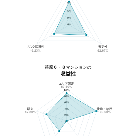
60%
40%
20%
0%
リスク回避性
安定性
46.23%
52.67%
荏原６・８マンションの
収益性
エリア選定
荏原６・８マンションの収益性
87.80%
100%
80%
60%
駅力
快速・急行
40%
67.50%
100.00%
20%
0%