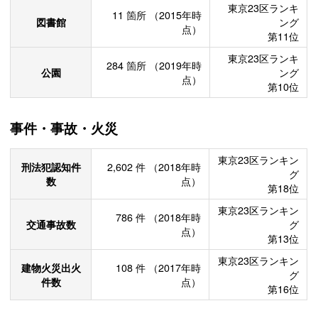
東京23区ランキ
11
箇所
（2015年時
図書館
ング
点）
第11位
東京23区ランキ
284
箇所
（2019年時
公園
ング
点）
第10位
事件・事故・火災
東京23区ランキン
刑法犯認知件
2,602
件
（2018年時
グ
数
点）
第18位
東京23区ランキン
786
件
（2018年時
交通事故数
グ
点）
第13位
東京23区ランキン
建物火災出火
108
件
（2017年時
グ
件数
点）
第16位