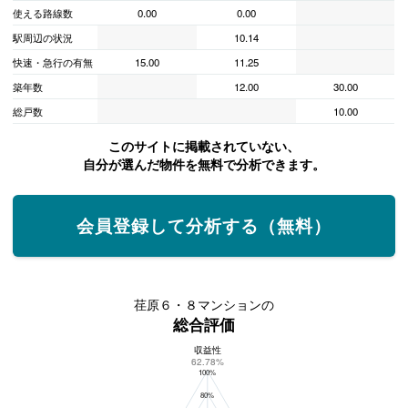
使える路線数
0.00
0.00
駅周辺の状況
10.14
快速・急行の有無
15.00
11.25
築年数
12.00
30.00
総戸数
10.00
このサイトに掲載されていない、
自分が選んだ物件を無料で分析できます。
会員登録して分析する（無料）
荏原６・８マンションの
総合評価
収益性
荏原６・８マンションの総合評価
62.78%
100%
80%