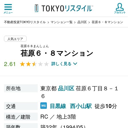
不動産投資TOKYOリスタイル
マンション一覧
品川区
荏原６・８マンション
人気エリア
荏原６８まんしょん
荏原６・８マンション
2.61
★★★★★
★★★★★
詳しく見る
東京都
荏原６丁目８－１
品川区
所在地
６
徒歩
分
目黒線
西小山駅
10
交通
RC ／ 地上3階
構造／建階
築32年（1994/05）
築年数