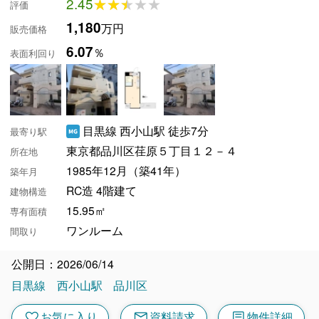
2.45
★★★★★
★★★★★
評価
1,180
万円
販売価格
6.07
％
表面利回り
目黒線 西小山駅 徒歩7分
最寄り駅
東京都品川区荏原５丁目１２－４
所在地
1985年12月（築41年）
築年月
RC造 4階建て
建物構造
15.95㎡
専有面積
ワンルーム
間取り
公開日：2026/06/14
目黒線
西小山駅
品川区
mail
article
favorite
お気に入り
資料請求
物件詳細