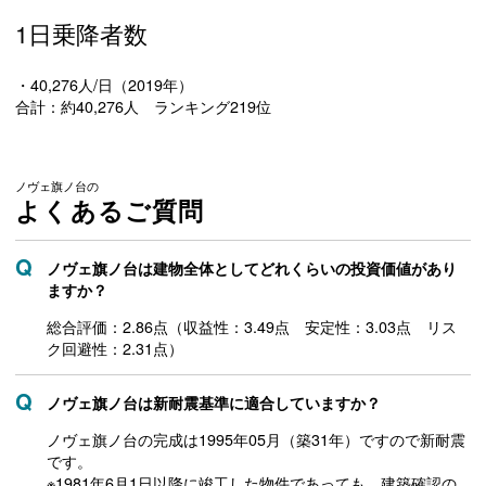
1日乗降者数
・40,276人/日（2019年）
合計：約40,276人 ランキング219位
ノヴェ旗ノ台の
よくあるご質問
ノヴェ旗ノ台は建物全体としてどれくらいの投資価値があり
ますか？
総合評価：2.86点（収益性：3.49点 安定性：3.03点 リス
ク回避性：2.31点）
ノヴェ旗ノ台は新耐震基準に適合していますか？
ノヴェ旗ノ台の完成は1995年05月（築31年）ですので新耐震
です。
※1981年6月1日以降に竣工した物件であっても、建築確認の