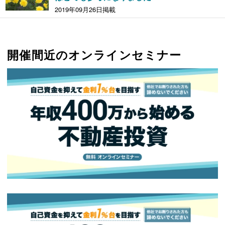
2019年09月26日掲載
開催間近のオンラインセミナー