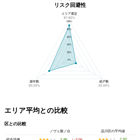
リスク回避性
エリア選定
ノヴェ旗ノ台のリスク回避性
87.80%
100%
80%
60%
40%
20%
0%
築年数
総戸数
60.00%
20.00%
エリア平均との比較
区との比較
ノヴェ旗ノ台
品川区の平均値
★★★★★
★★★★★
2.90
★★★★★
★★★★★
2.86
総合評価
(－0.04)