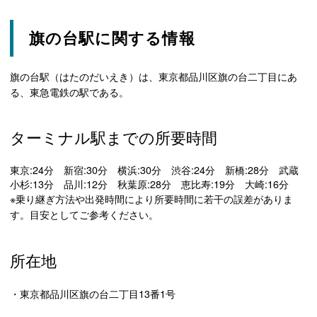
旗の台駅に関する情報
旗の台駅（はたのだいえき）は、東京都品川区旗の台二丁目にあ
る、東急電鉄の駅である。
ターミナル駅までの所要時間
東京:24分 新宿:30分 横浜:30分 渋谷:24分 新橋:28分 武蔵
小杉:13分 品川:12分 秋葉原:28分 恵比寿:19分 大崎:16分
※乗り継ぎ方法や出発時間により所要時間に若干の誤差がありま
す。目安としてご参考ください。
所在地
・東京都品川区旗の台二丁目13番1号