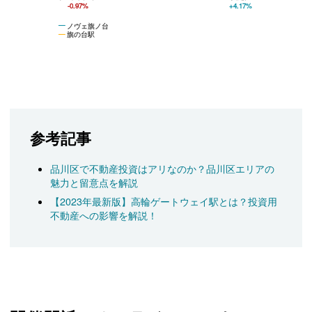
-0.97%
+4.17%
ノヴェ旗ノ台
旗の台駅
参考記事
品川区で不動産投資はアリなのか？品川区エリアの
魅力と留意点を解説
【2023年最新版】高輪ゲートウェイ駅とは？投資用
不動産への影響を解説！