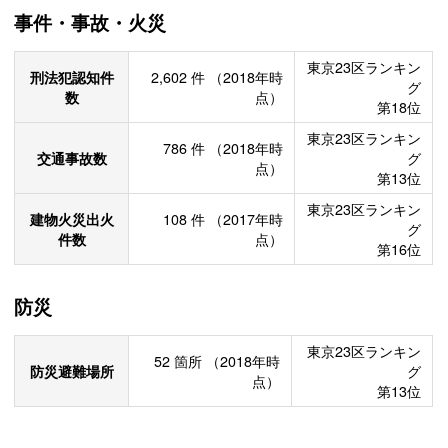
事件・事故・火災
東京23区ランキン
刑法犯認知件
2,602
件
（2018年時
グ
数
点）
第18位
東京23区ランキン
786
件
（2018年時
交通事故数
グ
点）
第13位
東京23区ランキン
建物火災出火
108
件
（2017年時
グ
件数
点）
第16位
防災
東京23区ランキン
52
箇所
（2018年時
防災避難場所
グ
点）
第13位