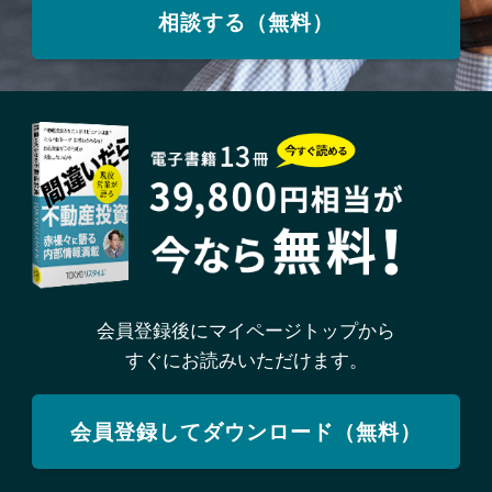
相談する（無料）
会員登録後にマイページトップから
すぐにお読みいただけます。
会員登録してダウンロード（無料）