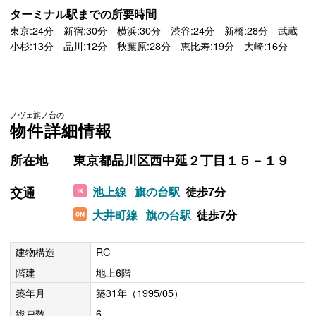
ターミナル駅までの所要時間
東京:24分 新宿:30分 横浜:30分 渋谷:24分 新橋:28分 武蔵
小杉:13分 品川:12分 秋葉原:28分 恵比寿:19分 大崎:16分
ノヴェ旗ノ台の
物件詳細情報
所在地
東京都品川区西中延２丁目１５－１９
交通
池上線
旗の台駅
徒歩7分
大井町線
旗の台駅
徒歩7分
建物構造
RC
階建
地上6階
築年月
築31年（1995/05）
総戸数
6