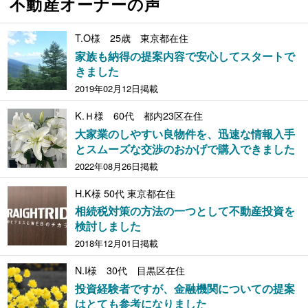
不動産オーナーの声
T.O様 25歳 東京都在住
家族も納得の提案内容で安心してスタートで
きました
2019年02月12日掲載
K.Ｈ様 60代 都内23区在住
大家業のしやすい良物件を、迅速な情報入手
とスムーズな交渉のおかげで購入できました
2022年08月26日掲載
H.K様 50代 東京都在住
相続税対策の方法の一つとして不動産投資を
検討しました
2018年12月01日掲載
N.I様 30代 目黒区在住
投資経験者ですが、金融機関についての提案
はとても参考になりました