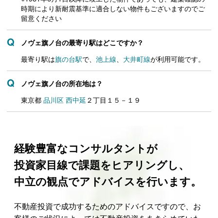
時期により新耐震基準に適合しない物件もございますのでご
留意ください
ノヴェ旗ノ台の最寄り駅はどこですか？
最寄り駅は
旗の台駅
で、
池上線
、
大井町線
が利用可能です。
ノヴェ旗ノ台の所在地は？
東京都
品川区
西中延
２丁目１５－１９
経験豊富なコンサルタントが
投資家目線で課題をヒアリングし、
中立の観点でアドバイスを行います。
不動産投資で成功するためのアドバイスですので、お