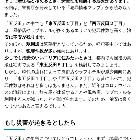
そこで
居住地と考えるとき、安全性を確認する必要があります。
今回は、警視庁が発表している「犯罪情報マップ」から読み取り
ました。
「五反田」の中でも
「東五反田１丁目」と「西五反田２丁目」
は、風俗店やラブホテルが多くあるエリアで犯罪件数も高く、
治
安に不安が残ります。
そのほか、
駅周辺
は繁華街となっているため、軽犯罪中心ではあ
りますが、
犯罪件数が多い
傾向にあります。
少しでも治安のいいエリアに住みたいとき
は、都内でも屈指の高
級住宅街である
「東五反田５丁目」
を検討してみましょう。
しかし、時代の流れによって風俗店やラブホテルが減少傾向にあ
り、「東五反田１丁目」や「西五反田２丁目」も昔に比べて、犯
罪件数はそれほど多くはありません。また、近年はコロナウイル
スの流行により、飲み屋が休業することや風俗店、ラブホテルを
利用する人が減ったことが挙げられます。そのため、治安は良く
なりつつあると言えるでしょう。
もし災害が起きるとしたら
「五反田」の災害についてはどうでしょうか。まず、地震につい