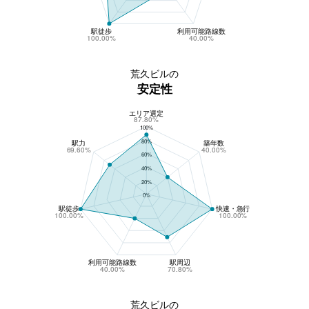
駅徒歩
利用可能路線数
100.00%
40.00%
荒久ビルの
安定性
エリア選定
荒久ビルの安定性
87.80%
100%
80%
駅力
築年数
69.60%
40.00%
60%
40%
20%
0%
駅徒歩
快速・急行
100.00%
100.00%
利用可能路線数
駅周辺
40.00%
70.80%
荒久ビルの