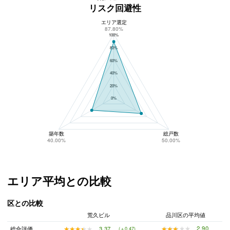
リスク回避性
エリア選定
荒久ビルのリスク回避性
87.80%
100%
80%
60%
40%
20%
0%
築年数
総戸数
40.00%
50.00%
エリア平均との比較
区との比較
荒久ビル
品川区の平均値
★★★★★
★★★★★
2.90
★★★★★
★★★★★
3.37
総合評価
(＋0.47)