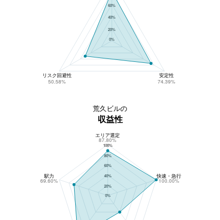
60%
40%
20%
0%
リスク回避性
安定性
50.58%
74.39%
荒久ビルの
収益性
エリア選定
荒久ビルの収益性
87.80%
100%
80%
60%
駅力
快速・急行
40%
69.60%
100.00%
20%
0%