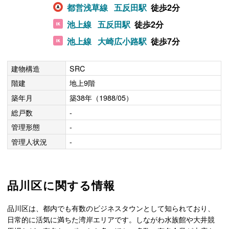
都営浅草線
五反田駅
徒歩2分
池上線
五反田駅
徒歩2分
池上線
大崎広小路駅
徒歩7分
建物構造
SRC
階建
地上9階
築年月
築38年（1988/05）
総戸数
-
管理形態
-
管理人状況
-
品川区に関する情報
品川区は、都内でも有数のビジネスタウンとして知られており、
日常的に活気に満ちた湾岸エリアです。しながわ水族館や大井競