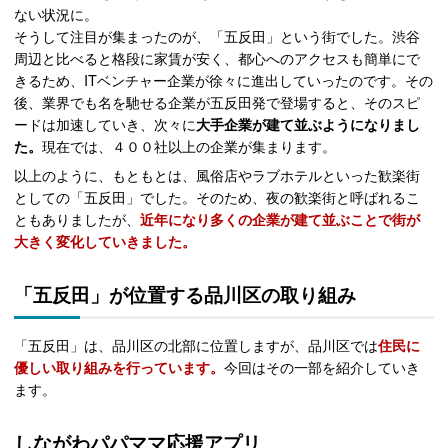
ない状況に。
そうして注目が集まったのが、「五反田」という街でした。渋谷
周辺と比べると格段に家賃が安く、都心へのアクセスも簡単にで
きるため、ITベンチャー企業が徐々に進出していったのです。その
後、業界でも名を馳せる企業が五反田発で登場すると、そのスピ
ードは加速していき、次々に
大手企業が建て並ぶようになりまし
た。
現在では、４００社以上の企業が集まります。
以上のように、もともとは、風俗店やラブホテルといった歓楽街
としての「五反田」でした。そのため、夜の歓楽街と呼ばれるこ
ともありましたが、
近年になり多くの企業が建て並ぶことで街が
大きく変化していきました。
「五反田」が位置する品川区の取り組み
「五反田」は、品川区の北部に位置しますが、品川区では
住民に
優しい取り組みを行っています。
今回はその一部を紹介していき
ます。
しながわパパママ応援アプリ