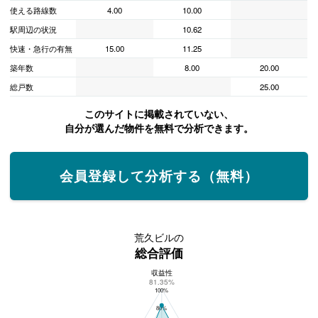
使える路線数
4.00
10.00
駅周辺の状況
10.62
快速・急行の有無
15.00
11.25
築年数
8.00
20.00
総戸数
25.00
このサイトに掲載されていない、
自分が選んだ物件を無料で分析できます。
会員登録して分析する（無料）
荒久ビルの
総合評価
収益性
荒久ビルの総合評価
81.35%
100%
80%