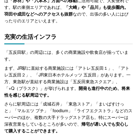
は
「赤羽」や「六本木」方面への移動
に活用可能で、大変便利で
す。駅の東側エリアであれば、
「大崎」や「品川」も徒歩圏内。
羽田や成田などへのアクセスも抜群
なので、出張の多い人にはぴ
ったりのエリアといえます。
充実の生活インフラ
「五反田駅」の周辺には、多くの商業施設や飲食店が揃っていま
す。
まず、JR駅に直結する商業施設には「アトレ五反田１」、「アト
レ五反田２」、「JR東日本ホテルメッツ 五反田」があります。一
方、東急駅が直結する商業施設は「五反田東急スクエア」、
「+Q（プラスク）」が挙げられます。
開発も進行中のため、将来
性を感じる駅周辺です。
さらに駅周辺には「成城石井」「東急ストア」「まいばすけっ
と」「マルエツ プチ」「foodium」「ライフエクストラ」などのス
ーパーのほか、複数の大手ドラッグストア店も。特にスーパーは
深夜営業をしているところが多いので、
帰宅が遅い人でも安心し
て購入することができます。