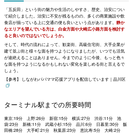
「五反田」という街の魅力や生活のしやすさ、歴史、治安につい
て紹介しました。治安に不安が残るものの、多くの商業施設や飲
食店が揃っている上に交通の便も良いという点があります。
静か
なエリアを望んでいる方は、白金方面や大崎広小路方面を検討す
ると良いのではないでしょうか。
そして、時代の流れによって、歓楽街、高級住宅街、大手企業が
建て並ぶ街と様々な面を持つようになりましたが、いつでも活気
が途絶えることはありません。今までのように今後、もっと色々
な面を持つようになるかもしれない変化を楽しめる街と言えるで
しょう。
参考
しながわパパママ応援アプリを配信しています｜品川区
ターミナル駅までの所要時間
東京:19分 上野:26分 新宿:15分 横浜:27分 渋谷:11分 池
袋:23分 新橋:11分 武蔵小杉:15分 品川:6分 日暮里:30分 飯
田橋:28分 大手町:21分 秋葉原:23分 恵比寿:5分 大崎:2分