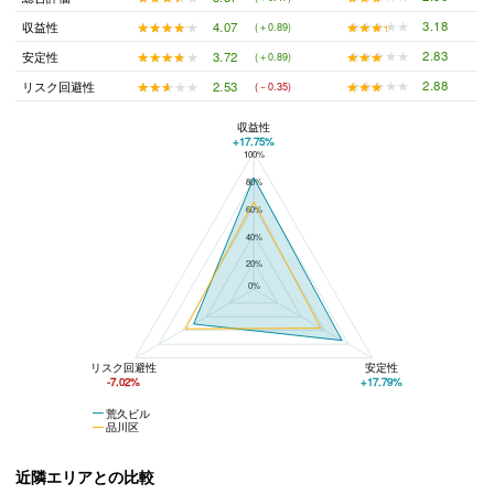
★★★★★
★★★★★
3.18
★★★★★
★★★★★
4.07
収益性
(＋0.89)
★★★★★
★★★★★
2.83
★★★★★
★★★★★
3.72
安定性
(＋0.89)
★★★★★
★★★★★
2.88
★★★★★
★★★★★
2.53
リスク回避性
(－0.35)
収益性
+17.75%
100%
荒久ビルと品川区の平均値の総合評価の比較
80%
60%
40%
20%
0%
リスク回避性
安定性
-7.02%
+17.79%
荒久ビル
品川区
近隣エリアとの比較