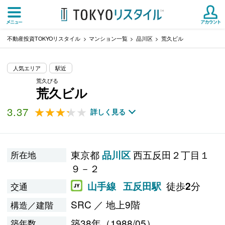
不動産投資TOKYOリスタイル
マンション一覧
品川区
荒久ビル
人気エリア
駅近
荒久びる
荒久ビル
3.37
★★★★★
★★★★★
詳しく見る
東京都
西五反田２丁目１
品川区
所在地
９－２
徒歩
分
山手線
五反田駅
2
交通
SRC ／ 地上9階
構造／建階
築38年（1988/05）
築年数