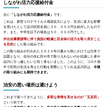
しながわ活力応援給付金
次に
「しながわ活力応援給付金」
です。
これは、新型コロナウイルス感染拡大により、生活に多大な影響
を受けたとして品川区民全員に３０，０００円を給付したもので
す。また、中学生以下の場合は５０，０００円でした。
外出自粛要請等に伴う負担の軽減と区全体の活力を取り戻すこと
を目的
とした取り組みです。
この取り組みが行われた２０２０年の夏から秋にかけては日本で
話題となり、自分の住む区や市で取り入れないのか抗議した者や
品川に引っ越したいと呟く者もいました。このように、コロナ渦
中で区民の生活を考えた行動を実際にしてくれる品川区は、
今後
の取り組みにも期待できます。
治安の悪い場所は避けよう
これまで述べてきたように、
多彩な表情を見せるのが「五反田」
という街です。