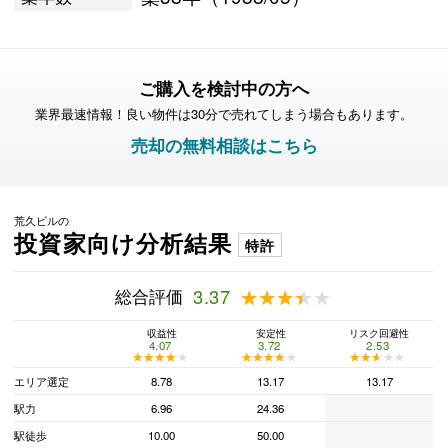
ご購入を検討中の方へ
業界最速情報！良い物件は30分で売れてしまう場合もあります。
売却の無料相談はこちら
荒久ビルの
投資家向け分析結果
特許
総合評価
3.37
★★★★★
★★★★★
収益性
安定性
リスク回避性
4.07
3.72
2.53
★★★★★
★★★★★
★★★★★
★★★★★
★★★★★
★★★★★
エリア選定
8.78
13.17
13.17
駅力
6.96
24.36
駅徒歩
10.00
50.00