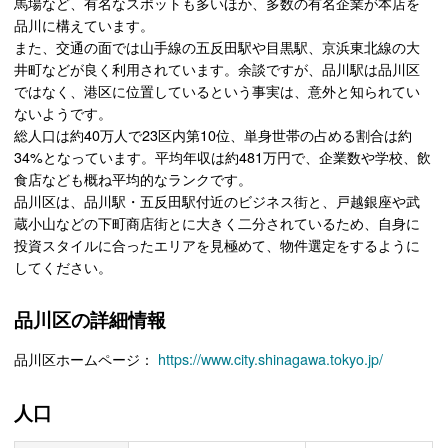
馬場など、有名なスポットも多いほか、多数の有名企業が本店を
品川に構えています。
また、交通の面では山手線の五反田駅や目黒駅、京浜東北線の大
井町などが良く利用されています。余談ですが、品川駅は品川区
ではなく、港区に位置しているという事実は、意外と知られてい
ないようです。
総人口は約40万人で23区内第10位、単身世帯の占める割合は約
34%となっています。平均年収は約481万円で、企業数や学校、飲
食店なども概ね平均的なランクです。
品川区は、品川駅・五反田駅付近のビジネス街と、戸越銀座や武
蔵小山などの下町商店街とに大きく二分されているため、自身に
投資スタイルに合ったエリアを見極めて、物件選定をするように
してください。
品川区の詳細情報
品川区ホームページ：
https://www.city.shinagawa.tokyo.jp/
人口