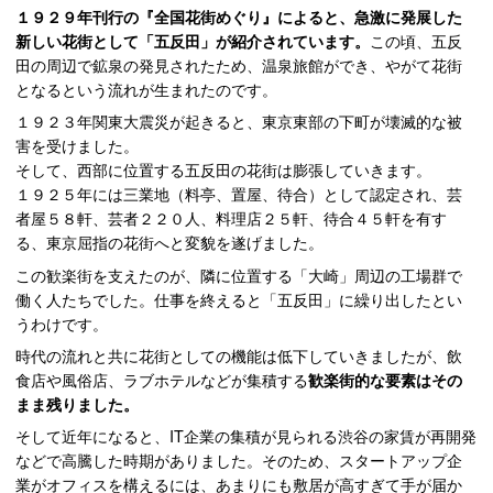
１９２９年刊行の『全国花街めぐり』によると、急激に発展した
新しい花街として「五反田」が紹介されています。
この頃、五反
田の周辺で鉱泉の発見されたため、温泉旅館ができ、やがて花街
となるという流れが生まれたのです。
１９２３年関東大震災が起きると、東京東部の下町が壊滅的な被
害を受けました。
そして、西部に位置する五反田の花街は膨張していきます。
１９２５年には三業地（料亭、置屋、待合）として認定され、芸
者屋５８軒、芸者２２０人、料理店２５軒、待合４５軒を有す
る、東京屈指の花街へと変貌を遂げました。
この歓楽街を支えたのが、隣に位置する「大崎」周辺の工場群で
働く人たちでした。仕事を終えると「五反田」に繰り出したとい
うわけです。
時代の流れと共に花街としての機能は低下していきましたが、飲
食店や風俗店、ラブホテルなどが集積する
歓楽街的な要素はその
まま残りました。
そして近年になると、IT企業の集積が見られる渋谷の家賃が再開発
などで高騰した時期がありました。そのため、スタートアップ企
業がオフィスを構えるには、あまりにも敷居が高すぎて手が届か