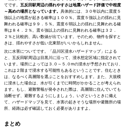
てです。
五反田駅周辺の揺れやすさは地震ハザード評価で中程度
～高めの場所となっています。
具体的には、３０年以内に震度５
強以上の地震が起きる確率は１００％。震度５強以上の揺れに見
舞われる確率は９９．５％。震度６弱以上の揺れに見舞われる確
率は８４．２％。震６強以上の揺れに見舞われる確率は３２．
２％と比較的、高い数値が出ています。そのため、物件を探すと
きは、揺れやすさが低い北東部がいいかもしれません。
次に水害についてです。「品川区浸水ハザードマップ」による
と、五反田駅周辺は目黒川に沿って、浸水想定区域に指定されて
います。場所によっては３.０～５.０mの浸水が予想されており、
これは２階まで浸水する可能性もあるということです。住むとき
は、なるべく高層階を選ぶことをおすすめします。また、大規模
に浸水した場合は、水が引くまでに時間がかかることが考えられ
ます。もし、避難警報が発令された際は、高層階に住んでいても
油断せず、避難するようにしましょう。いざというときに備え
て、ハザードマップを見て、水害の起きそうな場所や避難所の場
所、経路は必ず確認しておく必要がありますよ。
まとめ