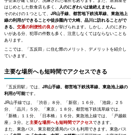
手企業が建て並び、洗練された場所もあります。また、居酒屋を
はじめとした飲食店も多く、
人のにぎわいは途絶えません。
そのわけの１つとして、
JR山手線、都営地下鉄浅草線、東急池上
線の利用ができることや徒歩圏内で大崎、品川に訪れることがで
きる、
交通の利便性の良さ
が挙げられます。しかし、人のにぎわ
いがある分、犯罪の件数も多く、注意しなくてはならないことも
あります。
ここでは、「五反田」に住む際のメリット、デメリットを紹介し
ていきます。
主要な場所へも短時間でアクセスできる
「五反田駅」では、
JR山手線、都営地下鉄浅草線、東急池上線の
利用が可能
です。
JR山手線では、「渋谷」８分、「新宿」１６分、「池袋」２５
分、「品川」５分、「東京」１８分。都営地下鉄浅草線では、
「新橋」１１分、「日本橋」１６分。東急池上線では、「戸越銀
座」３分。と
主要な場所へも短時間でアクセス
できます。
また、東急バス、東京都交通局のバスも利用できます。東急バス