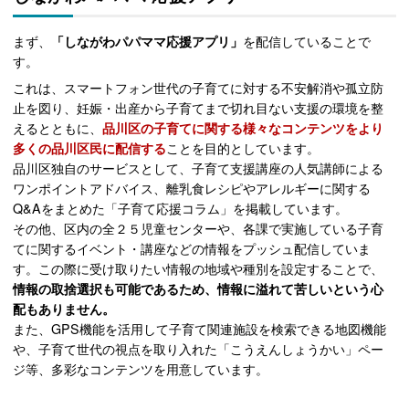
まず、
「しながわパパママ応援アプリ」
を配信していることで
す。
これは、スマートフォン世代の子育てに対する不安解消や孤立防
止を図り、妊娠・出産から子育てまで切れ目ない支援の環境を整
えるとともに、
品川区の子育てに関する様々なコンテンツをより
多くの品川区民に配信する
ことを目的としています。
品川区独自のサービスとして、子育て支援講座の人気講師による
ワンポイントアドバイス、離乳食レシピやアレルギーに関する
Q&Aをまとめた「子育て応援コラム」を掲載しています。
その他、区内の全２５児童センターや、各課で実施している子育
てに関するイベント・講座などの情報をプッシュ配信していま
す。この際に受け取りたい情報の地域や種別を設定することで、
情報の取捨選択も可能であるため、情報に溢れて苦しいという心
配もありません。
また、GPS機能を活用して子育て関連施設を検索できる地図機能
や、子育て世代の視点を取り入れた「こうえんしょうかい」ペー
ジ等、多彩なコンテンツを用意しています。