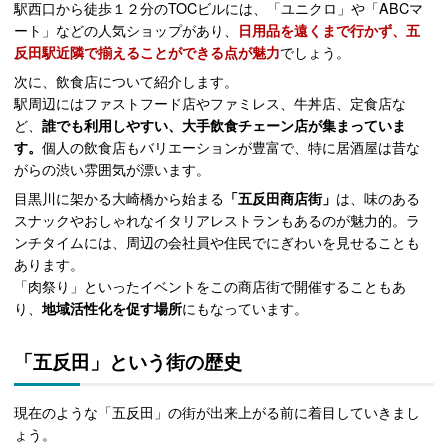
駅西口から徒歩１２分のTOCビルには、「ユニクロ」や「ABCマ
ート」などの人気ショップがあり、
日用品を遠くまで行かず、五
反田駅近隣で揃えることができる点が魅力
でしょう。
次に、飲食店について紹介します。
駅周辺にはファストフード店やファミレス、牛丼店、定食店な
ど、
誰でも利用しやすい、大手飲食チェーン店が集まっていま
す。
個人の飲食店もバリエーションが豊富で、特に居酒屋は昔な
がらの渋い雰囲気が漂います。
目黒川に架かる大崎橋から始まる
「五反田商店街」
は、味のある
スナックやおしゃれなイタリアレストランもあるのが魅力的。ラ
ンチタイムには、周辺の会社員や住民でにぎわいを見せることも
あります。
「肉祭り」といったイベントをこの商店街で開催することもあ
り、
地域活性化を促す場所
にもなっています。
「五反田」という街の歴史
現在のような「五反田」の街が出来上がる前に着目していきまし
ょう。