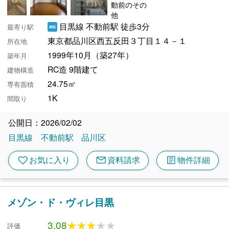
目黒線 不動前駅 徒歩3分
最寄り駅
東京都品川区西五反田３丁目１４－１
所在地
1999年10月（築27年）
築年月
RC造 9階建て
建物構造
24.75㎡
専有面積
1K
間取り
公開日：2026/02/02
目黒線
不動前駅
品川区
mail
article
favorite
お気に入り
資料請求
物件詳細
メゾン・ド・ヴィレ目黒
3.08
★★★★★
★★★★★
評価