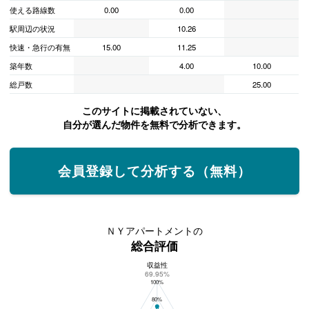
使える路線数
0.00
0.00
駅周辺の状況
10.26
快速・急行の有無
15.00
11.25
築年数
4.00
10.00
総戸数
25.00
このサイトに掲載されていない、
自分が選んだ物件を無料で分析できます。
会員登録して分析する（無料）
ＮＹアパートメントの
総合評価
収益性
ＮＹアパートメントの総合評価
69.95%
100%
80%