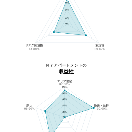
60%
40%
20%
0%
リスク回避性
安定性
41.89%
59.62%
ＮＹアパートメントの
収益性
エリア選定
ＮＹアパートメントの収益性
87.80%
100%
80%
60%
駅力
快速・急行
40%
66.90%
100.00%
20%
0%