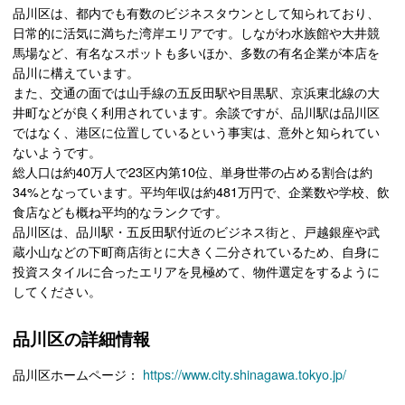
品川区は、都内でも有数のビジネスタウンとして知られており、
日常的に活気に満ちた湾岸エリアです。しながわ水族館や大井競
馬場など、有名なスポットも多いほか、多数の有名企業が本店を
品川に構えています。
また、交通の面では山手線の五反田駅や目黒駅、京浜東北線の大
井町などが良く利用されています。余談ですが、品川駅は品川区
ではなく、港区に位置しているという事実は、意外と知られてい
ないようです。
総人口は約40万人で23区内第10位、単身世帯の占める割合は約
34%となっています。平均年収は約481万円で、企業数や学校、飲
食店なども概ね平均的なランクです。
品川区は、品川駅・五反田駅付近のビジネス街と、戸越銀座や武
蔵小山などの下町商店街とに大きく二分されているため、自身に
投資スタイルに合ったエリアを見極めて、物件選定をするように
してください。
品川区の詳細情報
品川区ホームページ：
https://www.city.shinagawa.tokyo.jp/