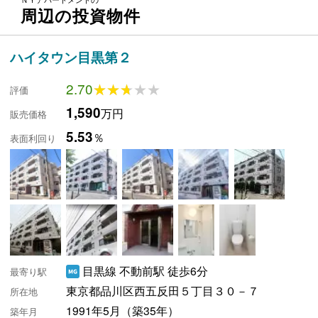
周辺の投資物件
ハイタウン目黒第２
2.70
★★★★★
★★★★★
評価
1,590
万円
販売価格
5.53
％
表面利回り
目黒線 不動前駅 徒歩6分
最寄り駅
東京都品川区西五反田５丁目３０－７
所在地
1991年5月（築35年）
築年月