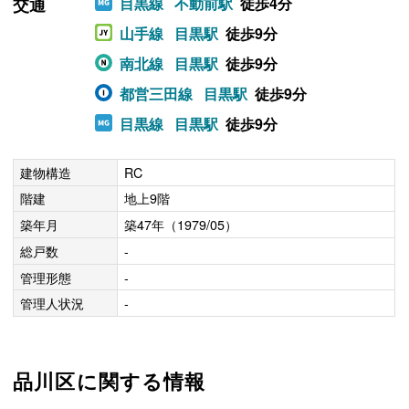
交通
目黒線
不動前駅
徒歩4分
山手線
目黒駅
徒歩9分
南北線
目黒駅
徒歩9分
都営三田線
目黒駅
徒歩9分
目黒線
目黒駅
徒歩9分
建物構造
RC
階建
地上9階
築年月
築47年（1979/05）
総戸数
-
管理形態
-
管理人状況
-
品川区に関する情報