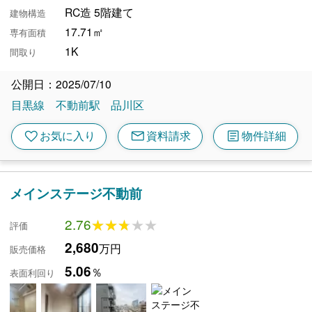
RC造 5階建て
建物構造
17.71㎡
専有面積
1K
間取り
公開日：2025/07/10
目黒線
不動前駅
品川区
mail
article
favorite
お気に入り
資料請求
物件詳細
メインステージ不動前
2.76
★★★★★
★★★★★
評価
2,680
万円
販売価格
5.06
％
表面利回り