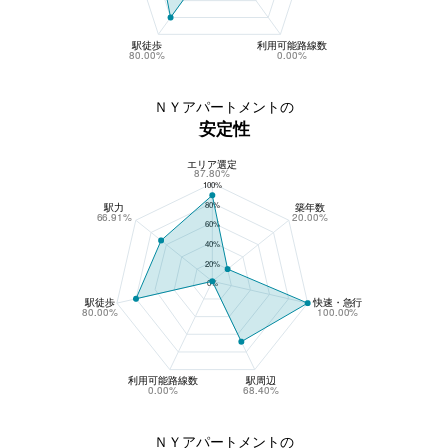
駅徒歩
利用可能路線数
80.00%
0.00%
ＮＹアパートメントの
安定性
エリア選定
ＮＹアパートメントの安定性
87.80%
100%
80%
駅力
築年数
66.91%
20.00%
60%
40%
20%
0%
駅徒歩
快速・急行
80.00%
100.00%
利用可能路線数
駅周辺
0.00%
68.40%
ＮＹアパートメントの