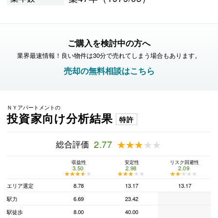
ご購入を検討中の方へ
業界最速情報！良い物件は30分で売れてしまう場合もあります。
売却の無料相談はこちら
ＮＹアパートメントの
投資家向け分析結果
特許
総合評価
2.77
★★★★★
★★★★★
収益性
安定性
リスク回避性
3.50
2.98
2.09
★★★★★
★★★★★
★★★★★
★★★★★
★★★★★
★★★★★
エリア選定
8.78
13.17
13.17
駅力
6.69
23.42
駅徒歩
8.00
40.00