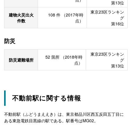
第13位
東京23区ランキン
建物火災出火
108
件
（2017年時
グ
件数
点）
第16位
防災
東京23区ランキン
52
箇所
（2018年時
防災避難場所
グ
点）
第13位
不動前駅に関する情報
不動前駅（ふどうまええき）は、東京都品川区西五反田五丁目に
ある東急電鉄目黒線の駅である。駅番号はMG02。