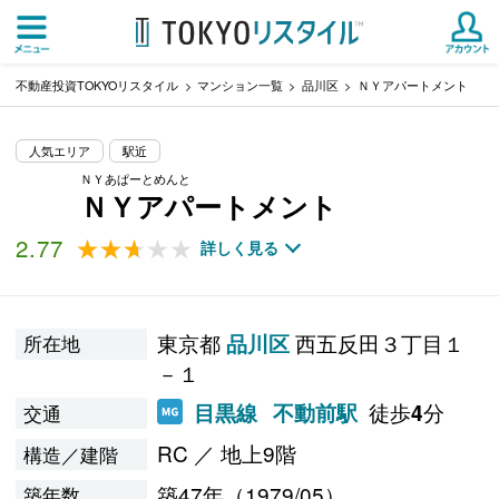
不動産投資TOKYOリスタイル
マンション一覧
品川区
ＮＹアパートメント
人気エリア
駅近
ＮＹあぱーとめんと
ＮＹアパートメント
2.77
★★★★★
★★★★★
詳しく見る
東京都
西五反田３丁目１
品川区
所在地
－１
徒歩
分
目黒線
不動前駅
4
交通
RC ／ 地上9階
構造／建階
築47年（1979/05）
築年数