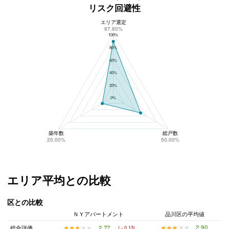
リスク回避性
エリア選定
ＮＹアパートメントのリスク回避性
87.80%
100%
80%
60%
40%
20%
0%
築年数
総戸数
20.00%
50.00%
エリア平均との比較
区との比較
ＮＹアパートメント
品川区の平均値
★★★★★
★★★★★
2.90
★★★★★
★★★★★
2.77
総合評価
(－0.13)