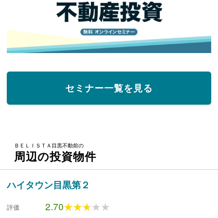
セミナー一覧を見る
ＢＥＬＩＳＴＡ目黒不動前の
周辺の投資物件
ハイタウン目黒第２
2.70
★★★★★
★★★★★
評価