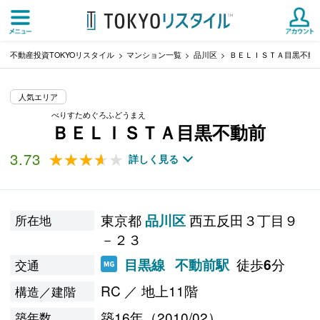
不動産投資TOKYOリスタイル
マンション一覧
品川区
ＢＥＬＩＳＴＡ目黒不動
人気エリア
べりすためぐろふどうまえ
ＢＥＬＩＳＴＡ目黒不動前
3.73
★★★★★
★★★★★
詳しく見る
東京都
西五反田３丁目９
品川区
所在地
－２３
徒歩
分
目黒線
不動前駅
6
交通
RC ／ 地上11階
構造／建階
築16年（2010/02）
築年数