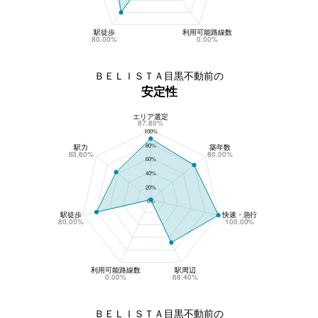
駅徒歩
利用可能路線数
80.00%
0.00%
ＢＥＬＩＳＴＡ目黒不動前の
安定性
エリア選定
ＢＥＬＩＳＴＡ目黒不動前の安定性
87.80%
100%
80%
駅力
築年数
63.60%
80.00%
60%
40%
20%
0%
駅徒歩
快速・急行
80.00%
100.00%
利用可能路線数
駅周辺
0.00%
68.40%
ＢＥＬＩＳＴＡ目黒不動前の