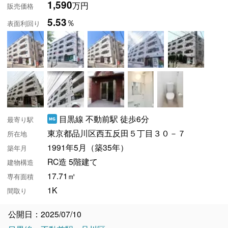
1,590
万円
販売価格
5.53
％
表面利回り
目黒線 不動前駅 徒歩6分
最寄り駅
東京都品川区西五反田５丁目３０－７
所在地
1991年5月（築35年）
築年月
RC造 5階建て
建物構造
17.71㎡
専有面積
1K
間取り
公開日：2025/07/10