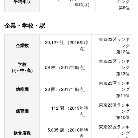
平均年収
キング
年時点）
第9位
企業・学校・駅
東京23区ランキ
20,127
社
（2016年時
企業数
ング
点）
第12位
東京23区ランキ
学校
59
校
（2017年時点）
ング
（小･中･高）
第13位
東京23区ランキ
幼稚園
28
園
（2017年時点）
ング
第11位
東京23区ランキ
112
園
（2019年時
保育園
ング
点）
第10位
東京23区ランキ
5,835
店
（2016年時
飲食店数
ング
点）