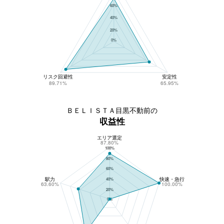
60%
40%
20%
0%
リスク回避性
安定性
89.71%
65.95%
ＢＥＬＩＳＴＡ目黒不動前の
収益性
エリア選定
ＢＥＬＩＳＴＡ目黒不動前の収益性
87.80%
100%
80%
60%
駅力
快速・急行
40%
63.60%
100.00%
20%
0%