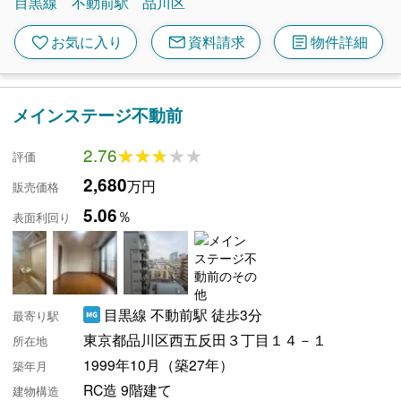
目黒線
不動前駅
品川区
mail
article
favorite
お気に入り
資料請求
物件詳細
メインステージ不動前
2.76
★★★★★
★★★★★
評価
2,680
万円
販売価格
5.06
％
表面利回り
目黒線 不動前駅 徒歩3分
最寄り駅
東京都品川区西五反田３丁目１４－１
所在地
1999年10月（築27年）
築年月
RC造 9階建て
建物構造