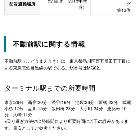
52
箇所
（2018年時
防災避難場所
グ
点）
第13位
不動前駅に関する情報
不動前駅（ふどうまええき）は、東京都品川区西五反田五丁目に
ある東急電鉄目黒線の駅である。駅番号はMG02。
ターミナル駅までの所要時間
東京:28分 新宿:20分 渋谷:16分 池袋:28分 新橋:22分 武蔵
小杉:17分 品川:15分 飯田橋:23分 大手町:24分 恵比寿:10
分 大崎:11分
※乗り継ぎ方法や出発時間により所要時間に若干の誤差がありま
す。目安としてご参考ください。