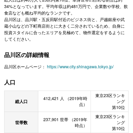
34%となっています。平均年収は約481万円で、企業数や学校、飲
食店なども概ね平均的なランクです。
品川区は、品川駅・五反田駅付近のビジネス街と、戸越銀座や武
蔵小山などの下町商店街とに大きく二分されているため、自身に
投資スタイルに合ったエリアを見極めて、物件選定をするように
してください。
品川区の詳細情報
品川区ホームページ：
https://www.city.shinagawa.tokyo.jp/
人口
東京23区ランキ
412,421
人
（2019年時
総人口
ング
点）
第10位
東京23区ランキ
237,901
世帯
（2019年
世帯数
ング
時点）
第10位