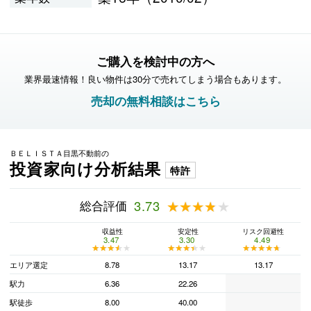
ご購入を検討中の方へ
業界最速情報！良い物件は30分で売れてしまう場合もあります。
売却の無料相談はこちら
ＢＥＬＩＳＴＡ目黒不動前の
投資家向け分析結果
特許
総合評価
3.73
★★★★★
★★★★★
収益性
安定性
リスク回避性
3.47
3.30
4.49
★★★★★
★★★★★
★★★★★
★★★★★
★★★★★
★★★★★
エリア選定
8.78
13.17
13.17
駅力
6.36
22.26
駅徒歩
8.00
40.00