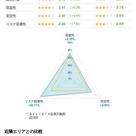
★★★★★
★★★★★
3.18
★★★★★
★★★★★
3.47
収益性
(＋0.29)
★★★★★
★★★★★
2.83
★★★★★
★★★★★
3.30
安定性
(＋0.47)
★★★★★
★★★★★
2.88
★★★★★
★★★★★
4.49
リスク回避性
(＋1.61)
収益性
+5.75%
100%
ＢＥＬＩＳＴＡ目黒不動前と品川区の平均値の総合評価の比較
80%
60%
40%
20%
0%
リスク回避性
安定性
+32.11%
+9.35%
ＢＥＬＩＳＴＡ目黒不動前
品川区
近隣エリアとの比較