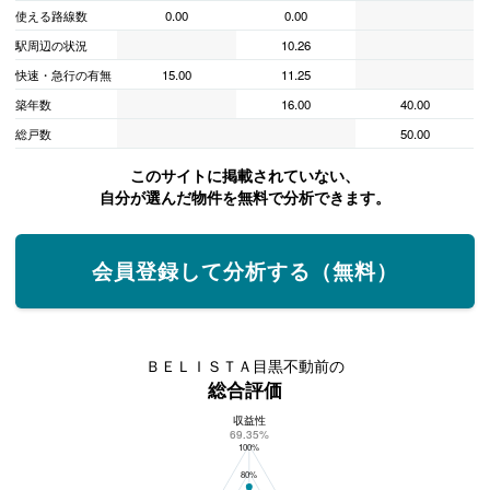
使える路線数
0.00
0.00
駅周辺の状況
10.26
快速・急行の有無
15.00
11.25
築年数
16.00
40.00
総戸数
50.00
このサイトに掲載されていない、
自分が選んだ物件を無料で分析できます。
会員登録して分析する（無料）
ＢＥＬＩＳＴＡ目黒不動前の
総合評価
収益性
ＢＥＬＩＳＴＡ目黒不動前の総合評価
69.35%
100%
80%