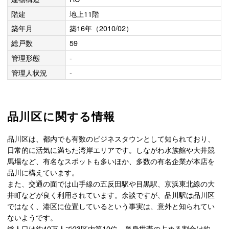
階建
地上11階
築年月
築16年（2010/02）
総戸数
59
管理形態
-
管理人状況
-
品川区に関する情報
品川区は、都内でも有数のビジネスタウンとして知られており、
日常的に活気に満ちた湾岸エリアです。しながわ水族館や大井競
馬場など、有名なスポットも多いほか、多数の有名企業が本店を
品川に構えています。
また、交通の面では山手線の五反田駅や目黒駅、京浜東北線の大
井町などが良く利用されています。余談ですが、品川駅は品川区
ではなく、港区に位置しているという事実は、意外と知られてい
ないようです。
総人口は約40万人で23区内第10位、単身世帯の占める割合は約