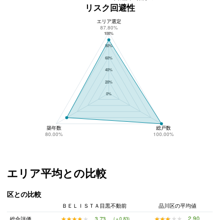
リスク回避性
エリア選定
ＢＥＬＩＳＴＡ目黒不動前のリスク回避性
87.80%
100%
80%
60%
40%
20%
0%
築年数
総戸数
80.00%
100.00%
エリア平均との比較
区との比較
ＢＥＬＩＳＴＡ目黒不動前
品川区の平均値
★★★★★
★★★★★
2.90
★★★★★
★★★★★
3.73
総合評価
(＋0.83)