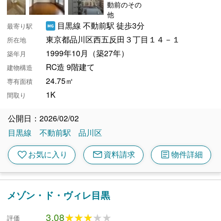
目黒線 不動前駅 徒歩3分
最寄り駅
東京都品川区西五反田３丁目１４－１
所在地
1999年10月（築27年）
築年月
RC造 9階建て
建物構造
24.75㎡
専有面積
1K
間取り
公開日：2026/02/02
目黒線
不動前駅
品川区
mail
article
favorite
お気に入り
資料請求
物件詳細
メゾン・ド・ヴィレ目黒
3.08
★★★★★
★★★★★
評価