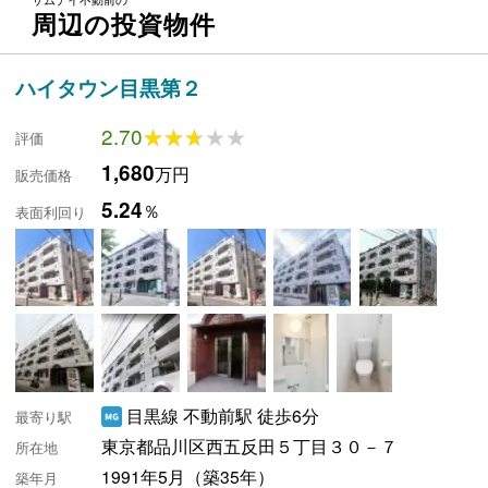
周辺の投資物件
ハイタウン目黒第２
2.70
★★★★★
★★★★★
評価
1,680
万円
販売価格
5.24
％
表面利回り
目黒線 不動前駅 徒歩6分
最寄り駅
東京都品川区西五反田５丁目３０－７
所在地
1991年5月（築35年）
築年月