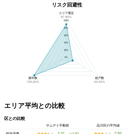
リスク回避性
エリア選定
サムデイ不動前のリスク回避性
87.80%
100%
80%
60%
40%
20%
0%
築年数
総戸数
100.00%
20.00%
エリア平均との比較
区との比較
サムデイ不動前
品川区の平均値
★★★★★
★★★★★
2.90
★★★★★
★★★★★
3.37
総合評価
(＋0.47)