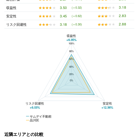
★★★★★
★★★★★
3.18
★★★★★
★★★★★
3.50
収益性
(＋0.32)
★★★★★
★★★★★
2.83
★★★★★
★★★★★
3.45
安定性
(＋0.62)
★★★★★
★★★★★
2.88
★★★★★
★★★★★
3.18
リスク回避性
(＋0.30)
収益性
+6.35%
100%
サムデイ不動前と品川区の平均値の総合評価の比較
80%
60%
40%
20%
0%
リスク回避性
安定性
+6.03%
+12.36%
サムデイ不動前
品川区
近隣エリアとの比較