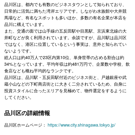
品川区は、都内でも有数のビジネスタウンとして知られており、
日常的に活気に満ちた湾岸エリアです。しながわ水族館や大井競
馬場など、有名なスポットも多いほか、多数の有名企業が本店を
品川に構えています。
また、交通の面では山手線の五反田駅や目黒駅、京浜東北線の大
井町などが良く利用されています。余談ですが、品川駅は品川区
ではなく、港区に位置しているという事実は、意外と知られてい
ないようです。
総人口は約40万人で23区内第10位、単身世帯の占める割合は約
34%となっています。平均年収は約481万円で、企業数や学校、飲
食店なども概ね平均的なランクです。
品川区は、品川駅・五反田駅付近のビジネス街と、戸越銀座や武
蔵小山などの下町商店街とに大きく二分されているため、自身に
投資スタイルに合ったエリアを見極めて、物件選定をするように
してください。
品川区の詳細情報
品川区ホームページ：
https://www.city.shinagawa.tokyo.jp/