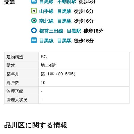
交通
目黒線
不動前駅
徒歩5分
山手線
目黒駅
徒歩16分
南北線
目黒駅
徒歩16分
都営三田線
目黒駅
徒歩16分
目黒線
目黒駅
徒歩16分
建物構造
RC
階建
地上4階
築年月
築11年（2015/05）
総戸数
10
管理形態
-
管理人状況
-
品川区に関する情報