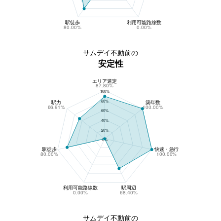
駅徒歩
利用可能路線数
80.00%
0.00%
サムデイ不動前の
安定性
エリア選定
サムデイ不動前の安定性
87.80%
100%
80%
駅力
築年数
66.91%
100.00%
60%
40%
20%
0%
駅徒歩
快速・急行
80.00%
100.00%
利用可能路線数
駅周辺
0.00%
68.40%
サムデイ不動前の