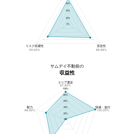
60%
40%
20%
0%
リスク回避性
安定性
63.63%
68.96%
サムデイ不動前の
収益性
エリア選定
サムデイ不動前の収益性
87.80%
100%
80%
60%
駅力
快速・急行
40%
66.90%
100.00%
20%
0%