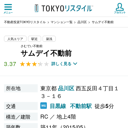
不動産投資TOKYOリスタイル
マンション一覧
品川区
サムデイ不動前
人気エリア
駅近
築浅
さむでい不動前
サムデイ不動前
3.37
★★★★★
★★★★★
詳しく見る
東京都
西五反田４丁目１
品川区
所在地
３－１６
徒歩
分
目黒線
不動前駅
5
交通
RC ／ 地上4階
構造／建階
築11年（2015/05）
築年数