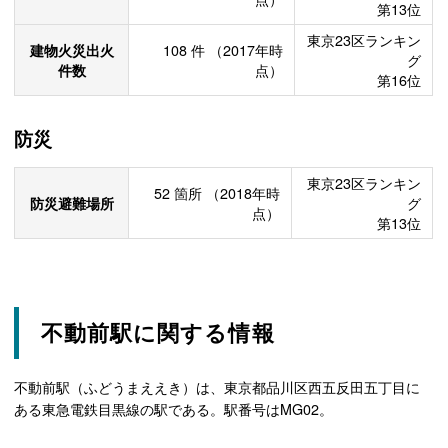
第13位
東京23区ランキン
建物火災出火
108
件
（2017年時
グ
件数
点）
第16位
防災
東京23区ランキン
52
箇所
（2018年時
防災避難場所
グ
点）
第13位
不動前駅に関する情報
不動前駅（ふどうまええき）は、東京都品川区西五反田五丁目に
ある東急電鉄目黒線の駅である。駅番号はMG02。