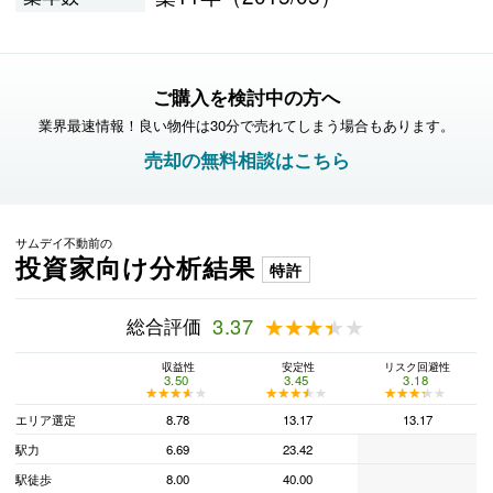
ご購入を検討中の方へ
業界最速情報！良い物件は30分で売れてしまう場合もあります。
売却の無料相談はこちら
サムデイ不動前の
投資家向け分析結果
特許
総合評価
3.37
★★★★★
★★★★★
収益性
安定性
リスク回避性
3.50
3.45
3.18
★★★★★
★★★★★
★★★★★
★★★★★
★★★★★
★★★★★
エリア選定
8.78
13.17
13.17
駅力
6.69
23.42
駅徒歩
8.00
40.00