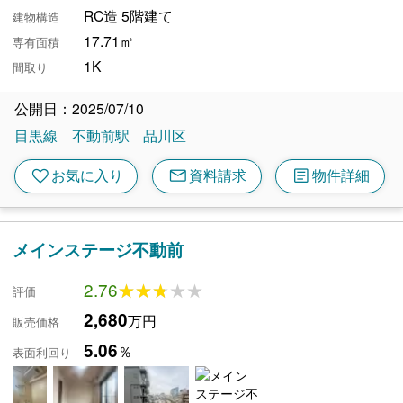
RC造 5階建て
建物構造
17.71㎡
専有面積
1K
間取り
公開日：2025/07/10
目黒線
不動前駅
品川区
mail
article
favorite
お気に入り
資料請求
物件詳細
メインステージ不動前
2.76
★★★★★
★★★★★
評価
2,680
万円
販売価格
5.06
％
表面利回り