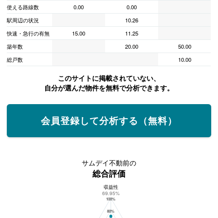
使える路線数
0.00
0.00
駅周辺の状況
10.26
快速・急行の有無
15.00
11.25
築年数
20.00
50.00
総戸数
10.00
このサイトに掲載されていない、
自分が選んだ物件を無料で分析できます。
会員登録して分析する（無料）
サムデイ不動前の
総合評価
収益性
サムデイ不動前の総合評価
69.95%
100%
80%