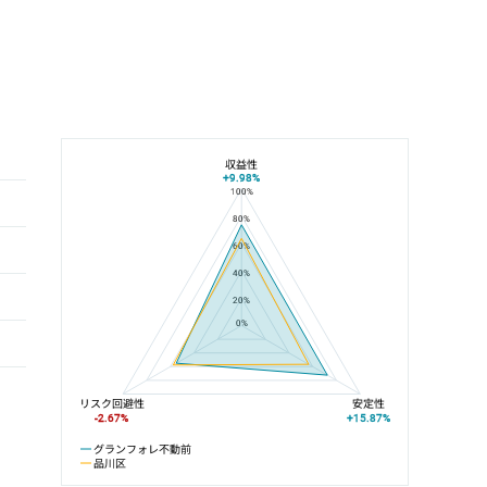
収益性
+9.98%
100%
グランフォレ不動前と品川区の平均値の総合評価の比較
80%
60%
40%
20%
0%
リスク回避性
安定性
-2.67%
+15.87%
グランフォレ不動前
品川区