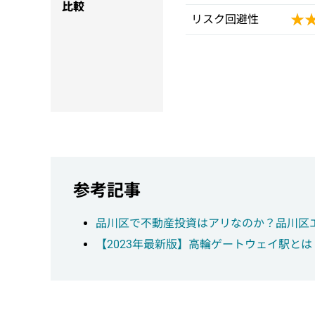
比較
★
★
リスク回避性
参考記事
品川区で不動産投資はアリなのか？品川区
【2023年最新版】高輪ゲートウェイ駅と