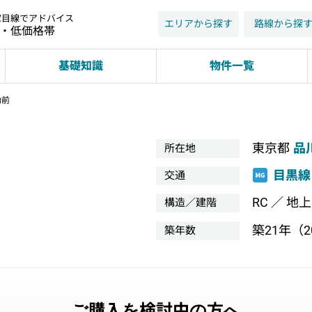
家目線でアドバイス
エリアから探す
路線から探
近・低価格帯
基礎知識
物件一覧
動前
東京都
品
所在地
目黒線
交通
RC ／ 地
構造／建階
築21年（20
築年数
ご購入を検討中の方へ