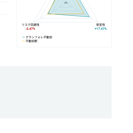
0%
リスク回避性
安定性
-2.47%
+17.47%
グランフォレ不動前
不動前駅