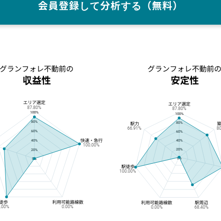
会員登録して分析する（無料）
グランフォレ不動前の
グランフォレ不動前
収益性
安定性
エリア選定
グランフォレ不動前の収益性
グランフォレ不動前の安定性
エリア選定
87.80%
87.80%
100%
100%
80%
80%
駅力
66.91%
8
60%
60%
快速・急行
40%
40%
100.00%
20%
20%
0%
0%
駅徒歩
100.00%
徒歩
利用可能路線数
利用可能路線数
駅周辺
0.00%
0.00%
0.00%
68.40%