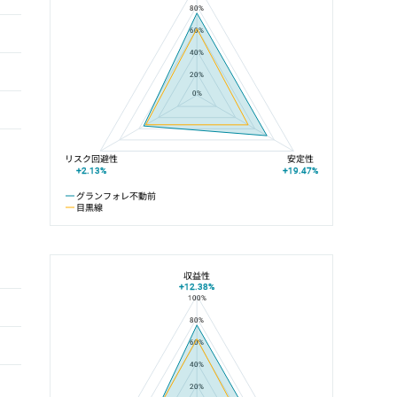
80%
60%
40%
20%
0%
リスク回避性
安定性
+2.13%
+19.47%
グランフォレ不動前
目黒線
収益性
+12.38%
100%
グランフォレ不動前と不動前駅の平均値の総合評価の比較
80%
60%
40%
20%