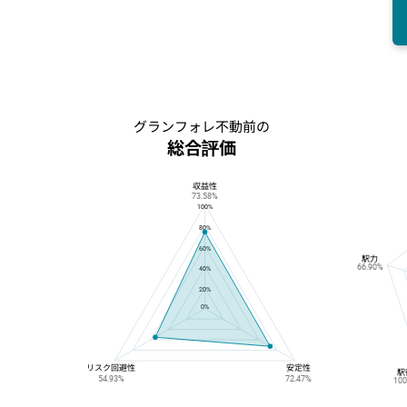
グランフォレ不動前の
総合評価
収益性
グランフォレ不動前の総合評価
73.58%
100%
80%
60%
駅力
66.90%
40%
20%
0%
リスク回避性
安定性
駅
54.93%
72.47%
10