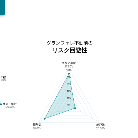
の
グランフォレ不動前の
リスク回避性
エリア選定
グランフォレ不動前のリスク回避性
87.80%
100%
築年数
80%
0.00%
60%
40%
20%
快速・急行
0%
100.00%
築年数
総戸数
80.00%
20.00%