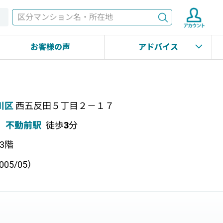
検索
す
お客様の声
アドバイス
川区
西五反田５丁目２－１７
不動前駅
徒歩
3
分
上3階
05/05）