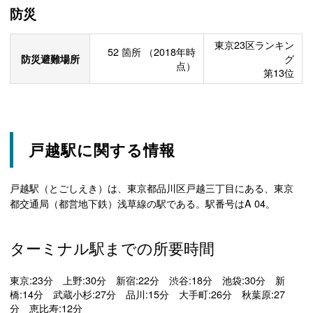
防災
東京23区ランキン
52
箇所
（2018年時
防災避難場所
グ
点）
第13位
戸越駅に関する情報
戸越駅（とごしえき）は、東京都品川区戸越三丁目にある、東京
都交通局（都営地下鉄）浅草線の駅である。駅番号はA 04。
ターミナル駅までの所要時間
東京:23分 上野:30分 新宿:22分 渋谷:18分 池袋:30分 新
橋:14分 武蔵小杉:27分 品川:15分 大手町:26分 秋葉原:27
分 恵比寿:12分