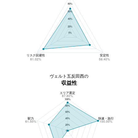
80%
60%
40%
20%
0%
リスク回避性
安定性
81.02%
59.40%
ヴェルト五反田西の
収益性
エリア選定
ヴェルト五反田西の収益性
87.80%
100%
80%
60%
駅力
快速・急行
40%
61.50%
100.00%
20%
0%