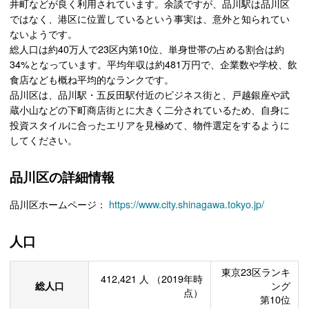
井町などが良く利用されています。余談ですが、品川駅は品川区
ではなく、港区に位置しているという事実は、意外と知られてい
ないようです。
総人口は約40万人で23区内第10位、単身世帯の占める割合は約
34%となっています。平均年収は約481万円で、企業数や学校、飲
食店なども概ね平均的なランクです。
品川区は、品川駅・五反田駅付近のビジネス街と、戸越銀座や武
蔵小山などの下町商店街とに大きく二分されているため、自身に
投資スタイルに合ったエリアを見極めて、物件選定をするように
してください。
品川区の詳細情報
品川区ホームページ：
https://www.city.shinagawa.tokyo.jp/
人口
東京23区ランキ
412,421
人
（2019年時
総人口
ング
点）
第10位