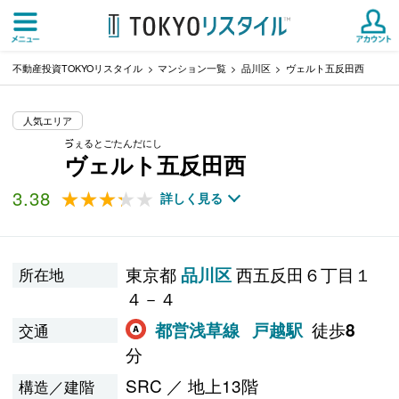
不動産投資TOKYOリスタイル
マンション一覧
品川区
ヴェルト五反田西
人気エリア
ゔぇるとごたんだにし
ヴェルト五反田西
3.38
★★★★★
★★★★★
詳しく見る
東京都
西五反田６丁目１
品川区
所在地
４－４
徒歩
都営浅草線
戸越駅
8
交通
分
SRC ／ 地上13階
構造／建階