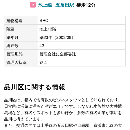
池上線
五反田駅
徒歩12分
建物構造
SRC
階建
地上13階
築年月
築23年（2003/08）
総戸数
42
管理形態
管理会社に全部委託
管理人状況
巡回
品川区に関する情報
品川区は、都内でも有数のビジネスタウンとして知られており、
日常的に活気に満ちた湾岸エリアです。しながわ水族館や大井競
馬場など、有名なスポットも多いほか、多数の有名企業が本店を
品川に構えています。
また、交通の面では山手線の五反田駅や目黒駅、京浜東北線の大