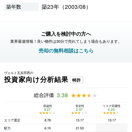
築23年（2003/08）
築年数
ご購入を検討中の方へ
業界最速情報！良い物件は30分で売れてしまう場合もあります。
売却の無料相談はこちら
ヴェルト五反田西の
投資家向け分析結果
特許
総合評価
3.38
★★★★★
★★★★★
収益性
安定性
リスク回避性
3.27
2.97
4.05
★★★★★
★★★★★
★★★★★
★★★★★
★★★★★
★★★★★
エリア選定
8.78
13.17
13.17
駅力
6.15
21.53