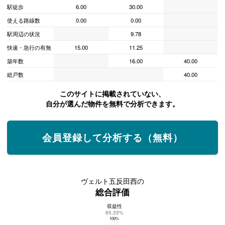
駅徒歩
6.00
30.00
使える路線数
0.00
0.00
駅周辺の状況
9.78
快速・急行の有無
15.00
11.25
築年数
16.00
40.00
総戸数
40.00
このサイトに掲載されていない、
自分が選んだ物件を無料で分析できます。
会員登録して分析する（無料）
ヴェルト五反田西の
総合評価
収益性
ヴェルト五反田西の総合評価
65.33%
100%