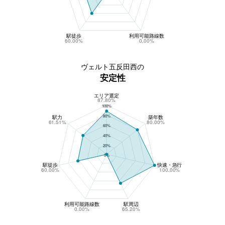
駅徒歩
利用可能路線数
60.00%
0.00%
ヴェルト五反田西の
安定性
エリア選定
ヴェルト五反田西の安定性
87.80%
100%
80%
駅力
築年数
61.51%
80.00%
60%
40%
20%
0%
駅徒歩
快速・急行
60.00%
100.00%
利用可能路線数
駅周辺
0.00%
65.20%