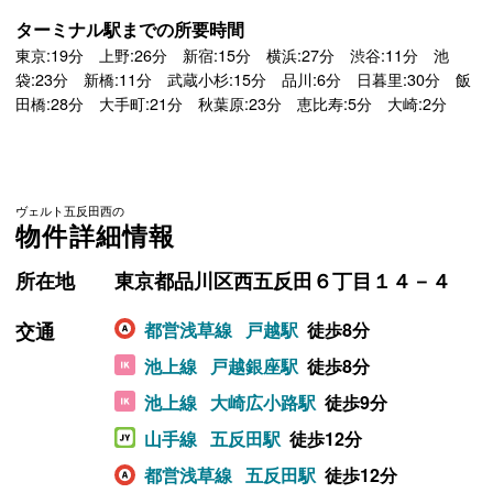
ターミナル駅までの所要時間
東京:19分 上野:26分 新宿:15分 横浜:27分 渋谷:11分 池
袋:23分 新橋:11分 武蔵小杉:15分 品川:6分 日暮里:30分 飯
田橋:28分 大手町:21分 秋葉原:23分 恵比寿:5分 大崎:2分
ヴェルト五反田西の
物件詳細情報
所在地
東京都品川区西五反田６丁目１４－４
交通
都営浅草線
戸越駅
徒歩8分
池上線
戸越銀座駅
徒歩8分
池上線
大崎広小路駅
徒歩9分
山手線
五反田駅
徒歩12分
都営浅草線
五反田駅
徒歩12分