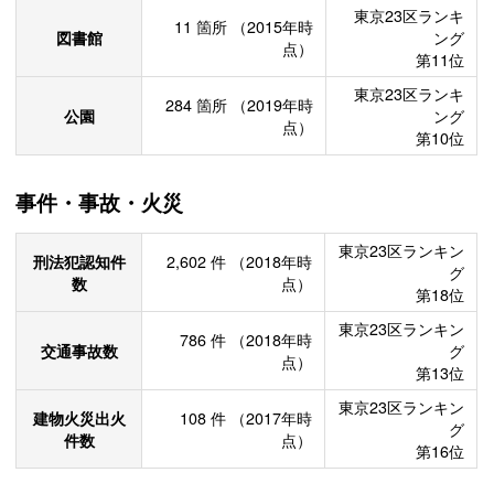
東京23区ランキ
11
箇所
（2015年時
図書館
ング
点）
第11位
東京23区ランキ
284
箇所
（2019年時
公園
ング
点）
第10位
事件・事故・火災
東京23区ランキン
刑法犯認知件
2,602
件
（2018年時
グ
数
点）
第18位
東京23区ランキン
786
件
（2018年時
交通事故数
グ
点）
第13位
東京23区ランキン
建物火災出火
108
件
（2017年時
グ
件数
点）
第16位