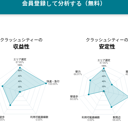
会員登録して分析する（無料）
クラッシュシティーの
クラッシュシティー
収益性
安定性
エリア選定
クラッシュシティーの収益性
クラッシュシティーの安定性
エリア選定
87.80%
87.80%
100%
100%
80%
80%
駅力
66.91%
4
60%
60%
快速・急行
40%
40%
100.00%
20%
20%
0%
0%
駅徒歩
60.00%
徒歩
利用可能路線数
利用可能路線数
駅周辺
.00%
0.00%
0.00%
68.40%