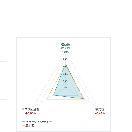
収益性
+2.71%
100%
クラッシュシティーと品川区の平均値の総合評価の比較
80%
60%
40%
20%
0%
リスク回避性
安定性
-20.06%
-0.48%
クラッシュシティー
品川区