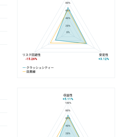
80%
60%
40%
20%
0%
リスク回避性
安定性
-15.26%
+3.12%
クラッシュシティー
目黒線
収益性
+5.11%
100%
クラッシュシティーと不動前駅の平均値の総合評価の比較
80%
60%
40%
20%