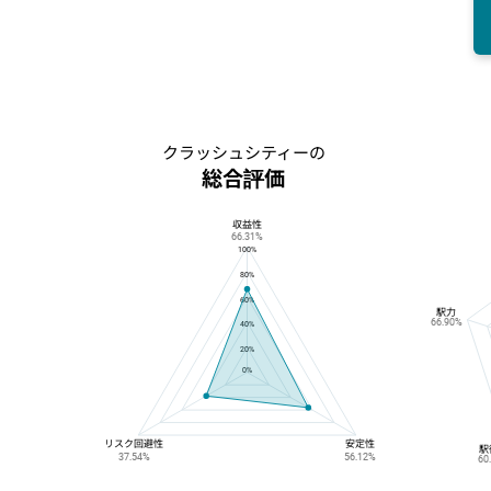
クラッシュシティーの
総合評価
収益性
クラッシュシティーの総合評価
66.31%
100%
80%
60%
駅力
66.90%
40%
20%
0%
リスク回避性
安定性
駅
37.54%
56.12%
60