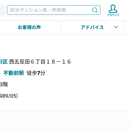
検索
す
お客様の声
アドバイス
川区
西五反田６丁目１８－１６
不動前駅
徒歩
7
分
上3階
89/05）