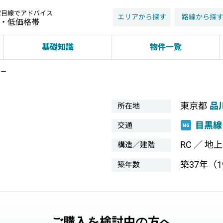
家目線でアドバイス
エリアから探す
路線から探
近・低価格帯
基礎知識
物件一覧
ィー
東京都
品
所在地
目黒線
交通
RC ／ 地
構造／建階
築37年（19
築年数
ご購入を検討中の方へ