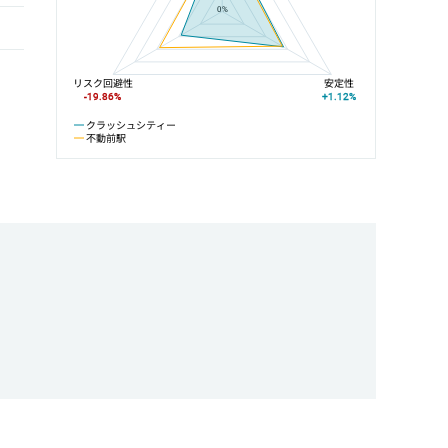
0%
リスク回避性
安定性
-19.86%
+1.12%
クラッシュシティー
不動前駅