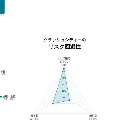
の
クラッシュシティーの
リスク回避性
エリア選定
クラッシュシティーのリスク回避性
87.80%
100%
築年数
80%
0.00%
60%
40%
20%
快速・急行
0%
100.00%
築年数
総戸数
40.00%
20.00%