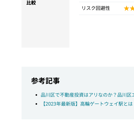
比較
★
★
リスク回避性
参考記事
品川区で不動産投資はアリなのか？品川区
【2023年最新版】高輪ゲートウェイ駅と