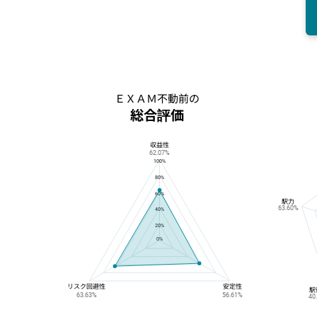
ＥＸＡＭ不動前の
総合評価
収益性
ＥＸＡＭ不動前の総合評価
62.07%
100%
80%
60%
駅力
63.60%
40%
20%
0%
リスク回避性
安定性
駅
63.63%
56.61%
40