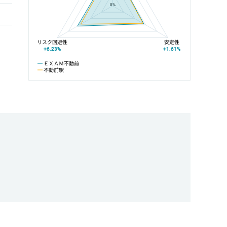
0%
リスク回避性
安定性
+6.23%
+1.61%
ＥＸＡＭ不動前
不動前駅