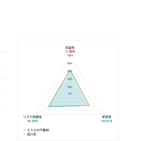
収益性
-1.53%
100%
ＥＸＡＭ不動前と品川区の平均値の総合評価の比較
80%
60%
40%
20%
0%
リスク回避性
安定性
+6.03%
+0.01%
ＥＸＡＭ不動前
品川区