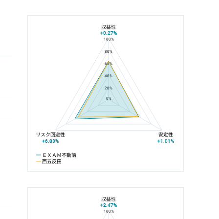
収益性
+0.27%
100%
ＥＸＡＭ不動前と西五反田の平均値の総合評価の比較
80%
60%
40%
20%
0%
リスク回避性
安定性
+6.83%
+1.01%
ＥＸＡＭ不動前
西五反田
収益性
+2.47%
100%
ＥＸＡＭ不動前と目黒線の平均値の総合評価の比較