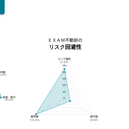
ＥＸＡＭ不動前の
リスク回避性
エリア選定
ＥＸＡＭ不動前のリスク回避性
87.80%
100%
築年数
80%
0.00%
60%
40%
20%
快速・急行
0%
100.00%
築年数
総戸数
100.00%
20.00%