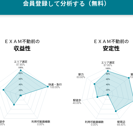
会員登録して分析する（無料）
ＥＸＡＭ不動前の
ＥＸＡＭ不動前の
収益性
安定性
エリア選定
ＥＸＡＭ不動前の収益性
ＥＸＡＭ不動前の安定性
エリア選定
87.80%
87.80%
100%
100%
80%
80%
駅力
63.60%
10
60%
60%
快速・急行
40%
40%
100.00%
20%
20%
0%
0%
駅徒歩
40.00%
徒歩
利用可能路線数
利用可能路線数
駅周辺
.00%
0.00%
0.00%
68.40%