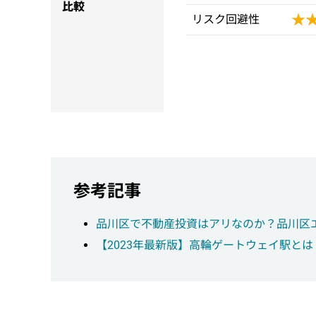
比較
★
★
リスク回避性
参考記事
品川区で不動産投資はアリなのか？品川区
【2023年最新版】高輪ゲートウェイ駅と