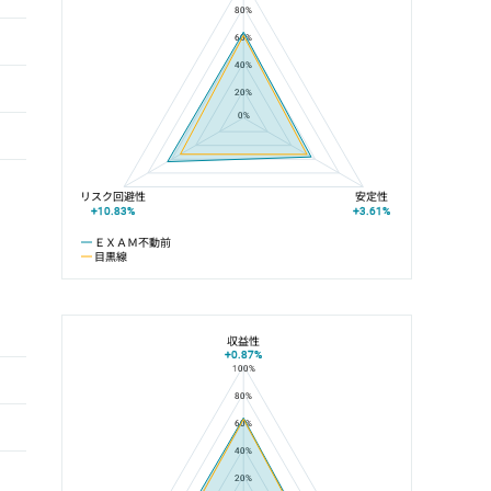
80%
60%
40%
20%
0%
リスク回避性
安定性
+10.83%
+3.61%
ＥＸＡＭ不動前
目黒線
収益性
+0.87%
100%
ＥＸＡＭ不動前と不動前駅の平均値の総合評価の比較
80%
60%
40%
20%