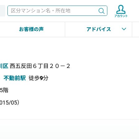
検索
す
お客様の声
アドバイス
川区
西五反田６丁目２０－２
不動前駅
徒歩
9
分
上5階
15/05）