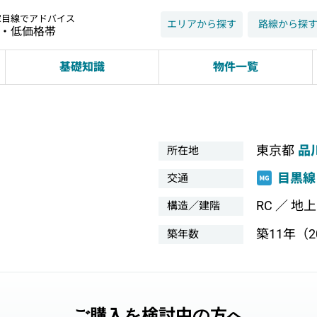
家目線でアドバイス
エリアから探す
路線から探
近・低価格帯
基礎知識
物件一覧
東京都
品
所在地
目黒線
交通
RC ／ 地
構造／建階
築11年（20
築年数
ご購入を検討中の方へ