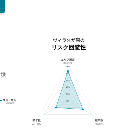
ヴィラ久が原の
リスク回避性
エリア選定
ヴィラ久が原のリスク回避性
85.20%
100%
築年数
80%
0.00%
60%
40%
20%
快速・急行
0%
100.00%
築年数
総戸数
40.00%
50.00%