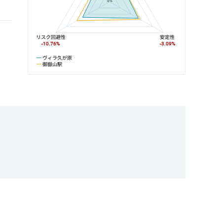
0%
リスク回避性
安定性
-10.76%
-3.09%
ヴィラ久が原
御嶽山駅