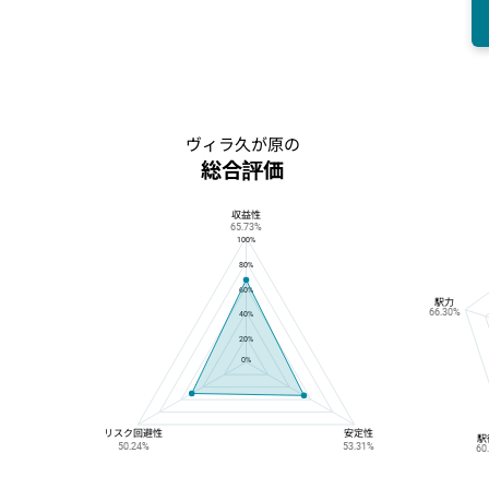
ヴィラ久が原の
総合評価
収益性
ヴィラ久が原の総合評価
65.73%
100%
80%
60%
駅力
66.30%
40%
20%
0%
リスク回避性
安定性
駅
50.24%
53.31%
60