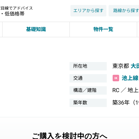
家目線でアドバイス
エリアから探す
路線から探
近・低価格帯
基礎知識
物件一覧
東京都
大
所在地
池上線
交通
RC ／ 地
構造／建階
築36年（19
築年数
ご購入を検討中の方へ