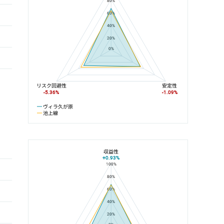
80%
60%
40%
20%
0%
リスク回避性
安定性
-5.36%
-1.09%
ヴィラ久が原
池上線
収益性
+0.93%
100%
ヴィラ久が原と御嶽山駅の平均値の総合評価の比較
80%
60%
40%
20%