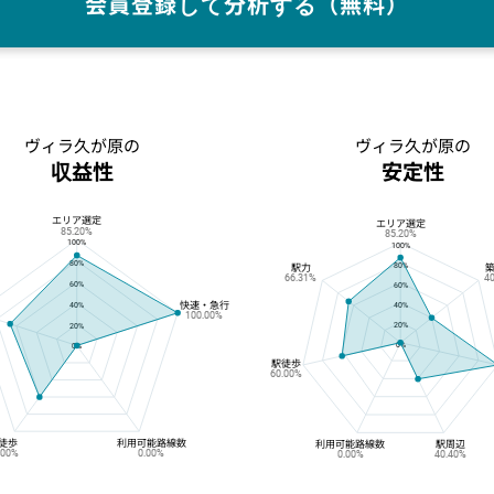
会員登録して分析する（無料）
ヴィラ久が原の
ヴィラ久が原の
収益性
安定性
エリア選定
ヴィラ久が原の収益性
ヴィラ久が原の安定性
エリア選定
85.20%
85.20%
100%
100%
80%
80%
駅力
66.31%
4
60%
60%
快速・急行
40%
40%
100.00%
20%
20%
0%
0%
駅徒歩
60.00%
徒歩
利用可能路線数
利用可能路線数
駅周辺
.00%
0.00%
0.00%
40.40%