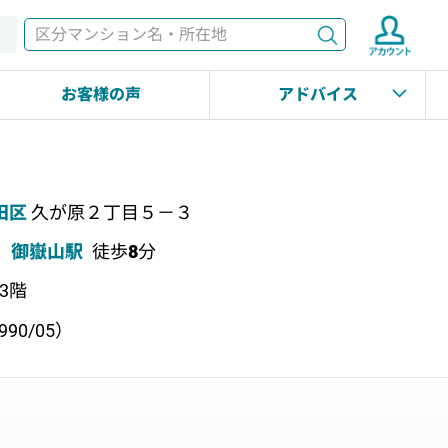
検索
す
お客様の声
アドバイス
田区
久が原２丁目５－３
御嶽山駅
徒歩
8
分
上3階
90/05）