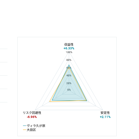
収益性
+6.33%
100%
ヴィラ久が原と大田区の平均値の総合評価の比較
80%
60%
40%
20%
0%
リスク回避性
安定性
-6.96%
+2.11%
ヴィラ久が原
大田区