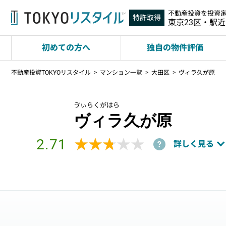
不動産投資を投資
特許取得
東京23区・駅
初めての方へ
独自の物件評価
不動産投資TOKYOリスタイル
マンション一覧
大田区
ヴィラ久が原
ゔぃらくがはら
ヴィラ久が原
2.71
★★★★★
★★★★★
詳しく見る
?