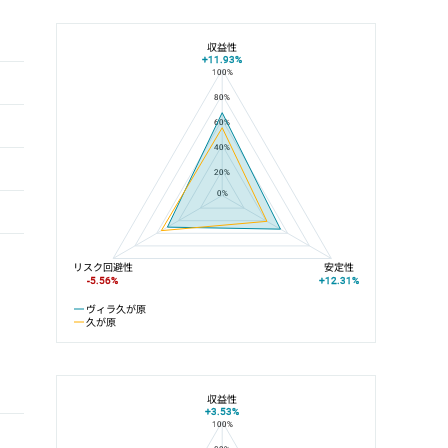
収益性
+11.93%
100%
ヴィラ久が原と久が原の平均値の総合評価の比較
80%
60%
40%
20%
0%
リスク回避性
安定性
-5.56%
+12.31%
ヴィラ久が原
久が原
収益性
+3.53%
100%
ヴィラ久が原と池上線の平均値の総合評価の比較