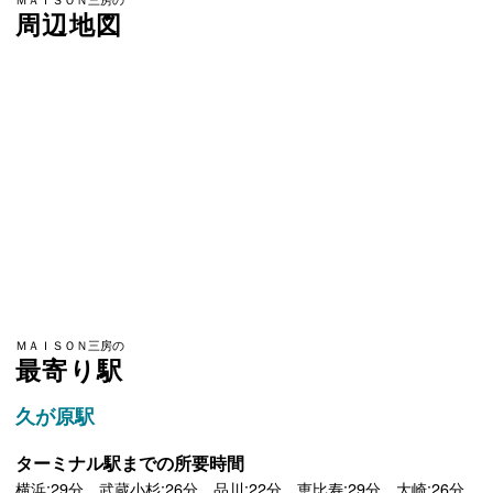
周辺地図
ＭＡＩＳＯＮ三房の
最寄り駅
久が原駅
ターミナル駅までの所要時間
横浜:29分 武蔵小杉:26分 品川:22分 恵比寿:29分 大崎:26分