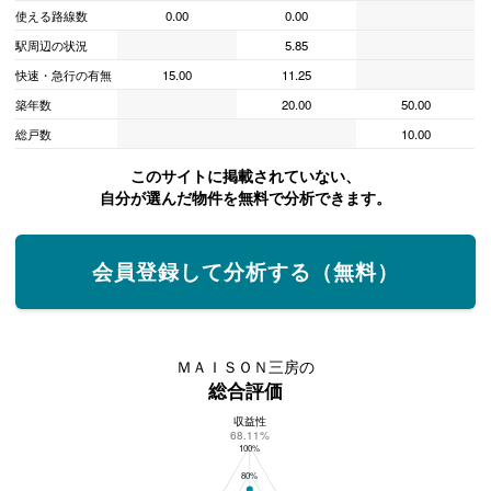
使える路線数
0.00
0.00
駅周辺の状況
5.85
快速・急行の有無
15.00
11.25
築年数
20.00
50.00
総戸数
10.00
このサイトに掲載されていない、
自分が選んだ物件を無料で分析できます。
会員登録して分析する（無料）
ＭＡＩＳＯＮ三房の
総合評価
収益性
ＭＡＩＳＯＮ三房の総合評価
68.11%
100%
80%