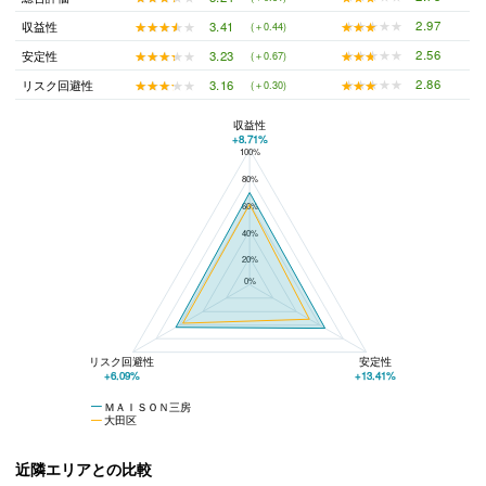
★★★★★
★★★★★
2.97
★★★★★
★★★★★
3.41
収益性
(＋0.44)
★★★★★
★★★★★
2.56
★★★★★
★★★★★
3.23
安定性
(＋0.67)
★★★★★
★★★★★
2.86
★★★★★
★★★★★
3.16
リスク回避性
(＋0.30)
収益性
+8.71%
100%
ＭＡＩＳＯＮ三房と大田区の平均値の総合評価の比較
80%
60%
40%
20%
0%
リスク回避性
安定性
+6.09%
+13.41%
ＭＡＩＳＯＮ三房
大田区
近隣エリアとの比較