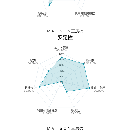
駅徒歩
利用可能路線数
80.00%
0.00%
ＭＡＩＳＯＮ三房の
安定性
エリア選定
ＭＡＩＳＯＮ三房の安定性
85.20%
100%
80%
駅力
築年数
59.34%
100.00%
60%
40%
20%
0%
駅徒歩
快速・急行
80.00%
100.00%
利用可能路線数
駅周辺
0.00%
39.00%
ＭＡＩＳＯＮ三房の