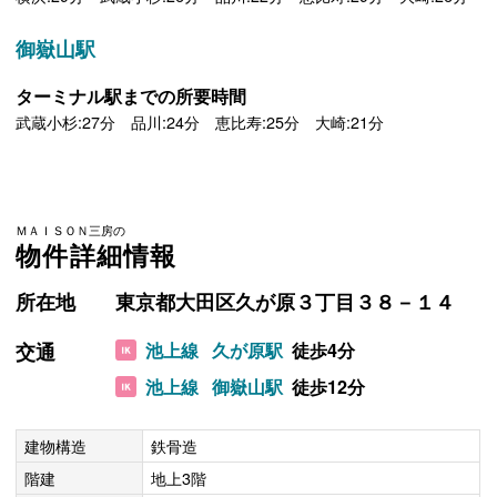
御嶽山駅
ターミナル駅までの所要時間
武蔵小杉:27分 品川:24分 恵比寿:25分 大崎:21分
ＭＡＩＳＯＮ三房の
物件詳細情報
所在地
東京都大田区久が原３丁目３８－１４
交通
池上線
久が原駅
徒歩4分
池上線
御嶽山駅
徒歩12分
建物構造
鉄骨造
階建
地上3階