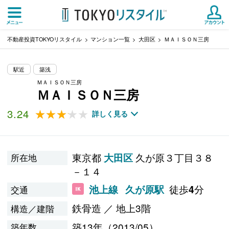
不動産投資TOKYOリスタイル
マンション一覧
大田区
ＭＡＩＳＯＮ三房
駅近
築浅
ＭＡＩＳＯＮ三房
ＭＡＩＳＯＮ三房
3.24
★★★★★
★★★★★
詳しく見る
東京都
久が原３丁目３８
大田区
所在地
－１４
徒歩
分
池上線
久が原駅
4
交通
鉄骨造 ／ 地上3階
構造／建階
築13年（2013/05）
築年数