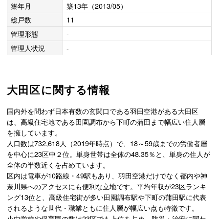
築年月
築13年（2013/05）
総戸数
11
管理形態
-
管理人状況
-
大田区に関する情報
国内外を問わず日本有数の玄関口である羽田空港がある大田区
は、高級住宅地である田園調布から下町の蒲田まで幅広い住人層
を擁しています。
人口数は732,618人（2019年時点）で、18～59歳までの労働者層
を中心に23区中２位。単身世帯は全体の48.35％と、単身の住人が
全体の半数近くを占めています。
区内は電車が10路線・49駅もあり、羽田空港だけでなく都内や神
奈川県へのアクセスにも便利な立地です。平均年収が23区ランキ
ング13位と、高級住宅街が多い田園調布駅や下町の蒲田駅に代表
されるような世代・職業ともに住人層が幅広い点も特徴です。
小中学校や保育園の数は23区でも上位を占め、防災・治安に関わ