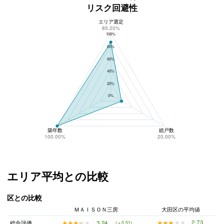
リスク回避性
エリア選定
ＭＡＩＳＯＮ三房のリスク回避性
85.20%
100%
80%
60%
40%
20%
0%
築年数
総戸数
100.00%
20.00%
エリア平均との比較
区との比較
ＭＡＩＳＯＮ三房
大田区の平均値
★★★★★
★★★★★
2.73
★★★★★
★★★★★
3.24
総合評価
(＋0.51)