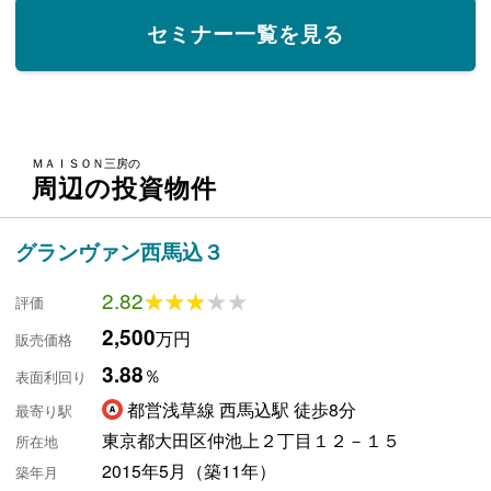
セミナー一覧を見る
ＭＡＩＳＯＮ三房の
周辺の投資物件
グランヴァン西馬込３
2.82
★★★★★
★★★★★
評価
2,500
万円
販売価格
3.88
％
表面利回り
都営浅草線 西馬込駅 徒歩8分
最寄り駅
東京都大田区仲池上２丁目１２－１５
所在地
2015年5月（築11年）
築年月