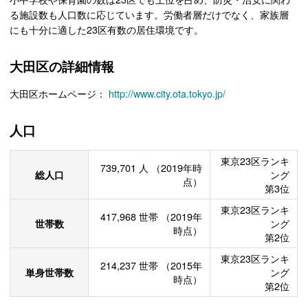
る施設数も人口数に応じています。労働者層だけでなく、家族層
にも十分に適した23区有数の居住環境です。
大田区の詳細情報
大田区ホームページ：
http://www.city.ota.tokyo.jp/
人口
東京23区ランキ
739,701
人
（2019年時
総人口
ング
点）
第3位
東京23区ランキ
417,968
世帯
（2019年
世帯数
ング
時点）
第2位
東京23区ランキ
214,237
世帯
（2015年
単身世帯数
ング
時点）
第2位