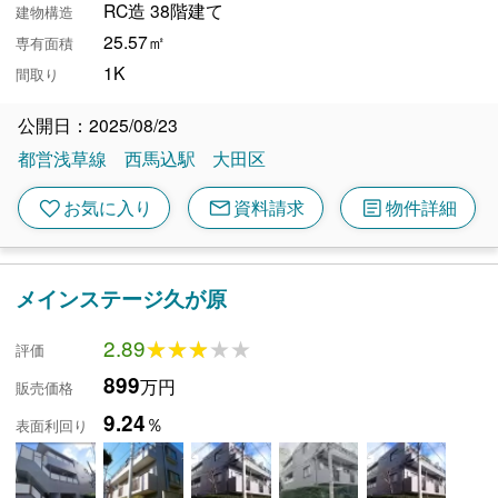
RC造 38階建て
建物構造
25.57㎡
専有面積
1K
間取り
公開日：2025/08/23
都営浅草線
西馬込駅
大田区
mail
article
favorite
お気に入り
資料請求
物件詳細
メインステージ久が原
2.89
★★★★★
★★★★★
評価
899
万円
販売価格
9.24
％
表面利回り