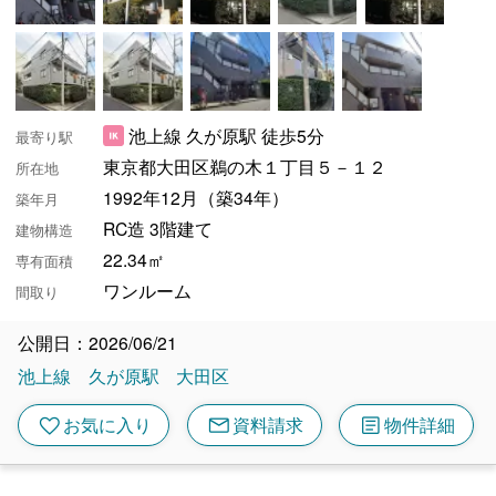
池上線 久が原駅 徒歩5分
最寄り駅
東京都大田区鵜の木１丁目５－１２
所在地
1992年12月（築34年）
築年月
RC造 3階建て
建物構造
22.34㎡
専有面積
ワンルーム
間取り
公開日：2026/06/21
池上線
久が原駅
大田区
mail
article
favorite
お気に入り
資料請求
物件詳細