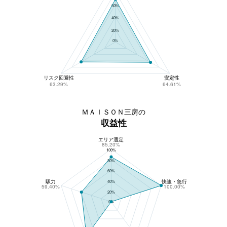
60%
40%
20%
0%
リスク回避性
安定性
63.29%
64.61%
ＭＡＩＳＯＮ三房の
収益性
エリア選定
ＭＡＩＳＯＮ三房の収益性
85.20%
100%
80%
60%
駅力
快速・急行
40%
59.40%
100.00%
20%
0%