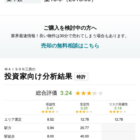
ご購入を検討中の方へ
業界最速情報！良い物件は30分で売れてしまう場合もあります。
売却の無料相談はこちら
ＭＡＩＳＯＮ三房の
投資家向け分析結果
特許
総合評価
3.24
★★★★★
★★★★★
収益性
安定性
リスク回避性
3.41
3.23
3.16
★★★★★
★★★★★
★★★★★
★★★★★
★★★★★
★★★★★
エリア選定
8.52
12.78
12.78
駅力
5.94
20.77
駅徒歩
8.00
40.00