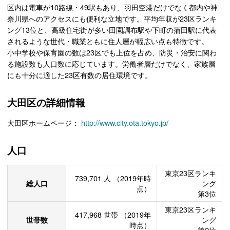
区内は電車が10路線・49駅もあり、羽田空港だけでなく都内や神
奈川県へのアクセスにも便利な立地です。平均年収が23区ランキ
ング13位と、高級住宅街が多い田園調布駅や下町の蒲田駅に代表
されるような世代・職業ともに住人層が幅広い点も特徴です。
小中学校や保育園の数は23区でも上位を占め、防災・治安に関わ
る施設数も人口数に応じています。労働者層だけでなく、家族層
にも十分に適した23区有数の居住環境です。
大田区の詳細情報
大田区ホームページ：
http://www.city.ota.tokyo.jp/
人口
東京23区ランキ
739,701
人
（2019年時
総人口
ング
点）
第3位
東京23区ランキ
417,968
世帯
（2019年
世帯数
ング
時点）
第2位