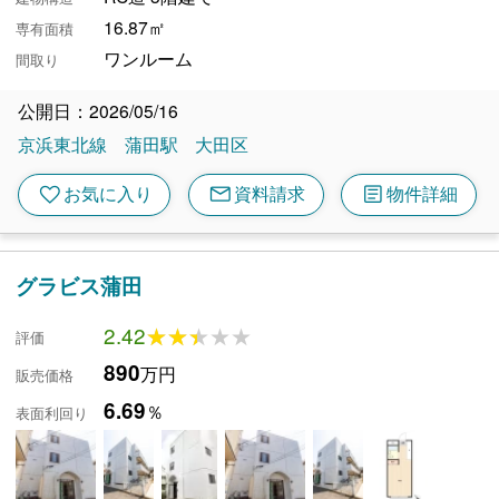
16.87㎡
専有面積
ワンルーム
間取り
公開日：2026/05/16
京浜東北線
蒲田駅
大田区
mail
article
favorite
お気に入り
資料請求
物件詳細
グラビス蒲田
2.42
★★★★★
★★★★★
評価
890
万円
販売価格
6.69
％
表面利回り