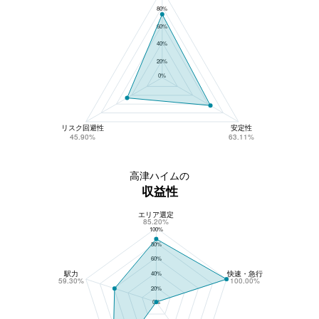
80%
60%
40%
20%
0%
リスク回避性
安定性
45.90%
63.11%
高津ハイムの
収益性
エリア選定
高津ハイムの収益性
85.20%
100%
80%
60%
駅力
快速・急行
40%
59.30%
100.00%
20%
0%