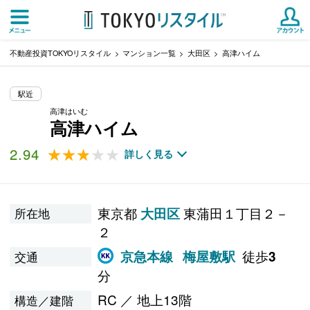
不動産投資TOKYOリスタイル
マンション一覧
大田区
高津ハイム
駅近
高津はいむ
高津ハイム
2.94
★★★★★
★★★★★
詳しく見る
東京都
東蒲田１丁目２－
大田区
所在地
２
徒歩
京急本線
梅屋敷駅
3
交通
分
RC ／ 地上13階
構造／建階