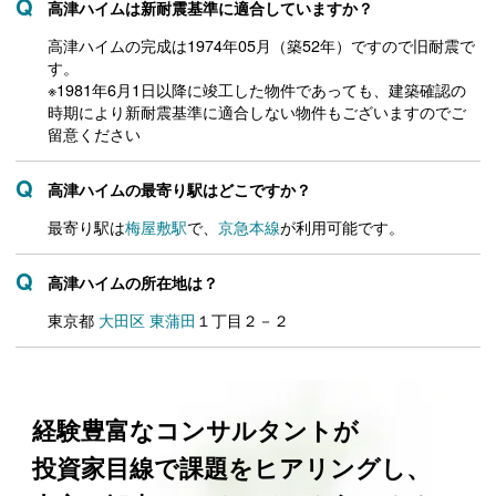
高津ハイムは新耐震基準に適合していますか？
高津ハイムの完成は1974年05月（築52年）ですので旧耐震で
す。
※1981年6月1日以降に竣工した物件であっても、建築確認の
時期により新耐震基準に適合しない物件もございますのでご
留意ください
高津ハイムの最寄り駅はどこですか？
最寄り駅は
梅屋敷駅
で、
京急本線
が利用可能です。
高津ハイムの所在地は？
東京都
大田区
東蒲田
１丁目２－２
経験豊富なコンサルタントが
投資家目線で課題をヒアリングし、