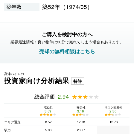
築52年（1974/05）
築年数
ご購入を検討中の方へ
業界最速情報！良い物件は30分で売れてしまう場合もあります。
売却の無料相談はこちら
高津ハイムの
投資家向け分析結果
特許
総合評価
2.94
★★★★★
★★★★★
収益性
安定性
リスク回避性
3.59
3.16
2.30
★★★★★
★★★★★
★★★★★
★★★★★
★★★★★
★★★★★
エリア選定
8.52
12.78
12.78
駅力
5.93
20.77