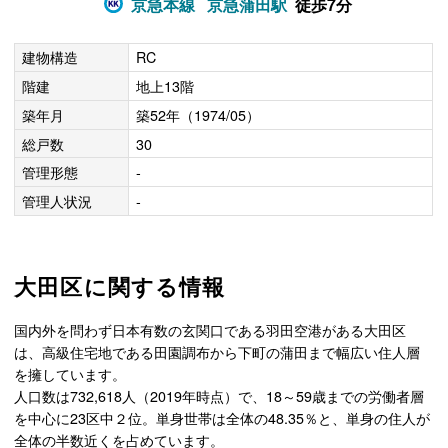
京急本線
京急蒲田駅
徒歩7分
建物構造
RC
階建
地上13階
築年月
築52年（1974/05）
総戸数
30
管理形態
-
管理人状況
-
大田区に関する情報
国内外を問わず日本有数の玄関口である羽田空港がある大田区
は、高級住宅地である田園調布から下町の蒲田まで幅広い住人層
を擁しています。
人口数は732,618人（2019年時点）で、18～59歳までの労働者層
を中心に23区中２位。単身世帯は全体の48.35％と、単身の住人が
全体の半数近くを占めています。