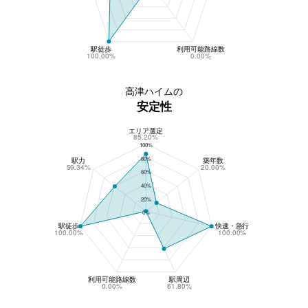
駅徒歩
利用可能路線数
100.00%
0.00%
高津ハイムの
安定性
エリア選定
高津ハイムの安定性
85.20%
100%
80%
駅力
築年数
59.34%
20.00%
60%
40%
20%
0%
駅徒歩
快速・急行
100.00%
100.00%
利用可能路線数
駅周辺
0.00%
61.80%