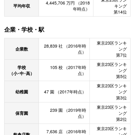
4,445,706
万円
（2018
平均年収
キング
年時点）
第14位
企業・学校・駅
東京23区ランキ
28,839
社
（2016年時
企業数
ング
点）
第7位
東京23区ランキ
学校
105
校
（2017年時
ング
（小･中･高）
点）
第5位
東京23区ランキ
幼稚園
47
園
（2017年時点）
ング
第3位
東京23区ランキ
239
園
（2019年時
保育園
ング
点）
第2位
東京23区ランキ
7,636
店
（2016年時
飲食店数
ング