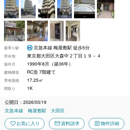
京急本線 梅屋敷駅 徒歩5分
最寄り駅
東京都大田区大森中２丁目１９－４
所在地
1990年8月（築36年）
築年月
RC造 7階建て
建物構造
17.25㎡
専有面積
1K
間取り
公開日：2026/03/19
京急本線
梅屋敷駅
大田区
mail
article
favorite
お気に入り
資料請求
物件詳細