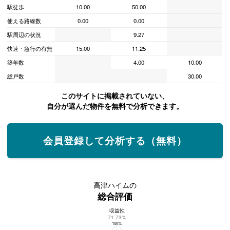
駅徒歩
10.00
50.00
使える路線数
0.00
0.00
駅周辺の状況
9.27
快速・急行の有無
15.00
11.25
築年数
4.00
10.00
総戸数
30.00
このサイトに掲載されていない、
自分が選んだ物件を無料で分析できます。
会員登録して分析する（無料）
高津ハイムの
総合評価
収益性
高津ハイムの総合評価
71.73%
100%