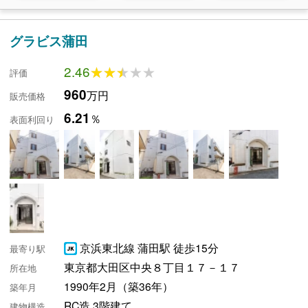
グラビス蒲田
2.46
★★★★★
★★★★★
評価
960
万円
販売価格
6.21
％
表面利回り
京浜東北線 蒲田駅 徒歩15分
最寄り駅
東京都大田区中央８丁目１７－１７
所在地
1990年2月（築36年）
築年月
RC造 3階建て
建物構造