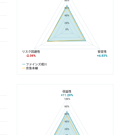
80%
60%
40%
20%
0%
リスク回避性
安定性
-2.06%
+4.83%
ファインズ成川
京急本線
収益性
+11.29%
100%
ファインズ成川と梅屋敷駅の平均値の総合評価の比較
80%
60%
40%
20%