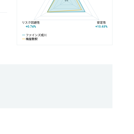
0%
リスク回避性
安定性
+0.74%
+10.63%
ファインズ成川
梅屋敷駅