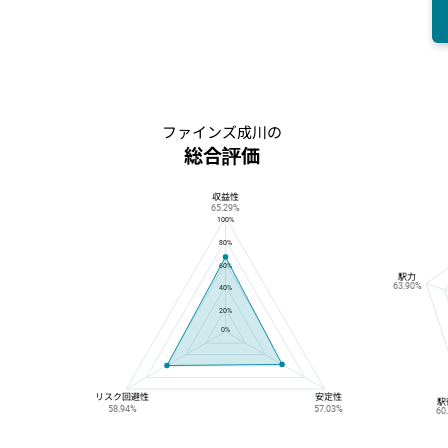
ファインズ成川の
総合評価
収益性
ファインズ成川の総合評価
65.29%
100%
80%
60%
駅力
63.90%
40%
20%
0%
リスク回避性
安定性
駅
58.94%
57.03%
60