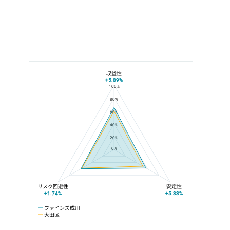
収益性
+5.89%
100%
ファインズ成川と大田区の平均値の総合評価の比較
80%
60%
40%
20%
0%
リスク回避性
安定性
+1.74%
+5.83%
ファインズ成川
大田区