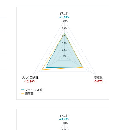
収益性
+1.89%
100%
ファインズ成川と東蒲田の平均値の総合評価の比較
80%
60%
40%
20%
0%
リスク回避性
安定性
-12.26%
-0.97%
ファインズ成川
東蒲田
収益性
+5.49%
100%
ファインズ成川と京急本線の平均値の総合評価の比較