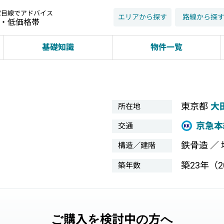
家目線でアドバイス
エリアから探す
路線から探
近・低価格帯
基礎知識
物件一覧
東京都
大
所在地
京急本
交通
鉄骨造 ／
構造／建階
築23年（20
築年数
ご購入を検討中の方へ