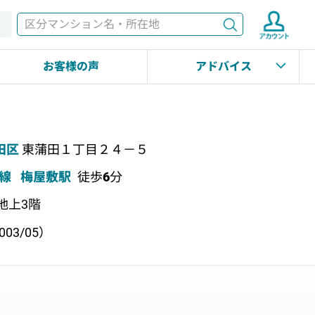
検索
す
お客様の声
アドバイス
田区
東蒲田１丁目２４－５
線
梅屋敷駅
徒歩
6
分
 地上3階
03/05）