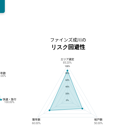
ファインズ成川の
リスク回避性
エリア選定
ファインズ成川のリスク回避性
85.20%
100%
築年数
80%
0.00%
60%
40%
20%
快速・急行
0%
100.00%
築年数
総戸数
60.00%
50.00%