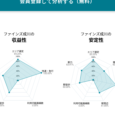
会員登録して分析する（無料）
ファインズ成川の
ファインズ成川の
収益性
安定性
エリア選定
ファインズ成川の収益性
ファインズ成川の安定性
エリア選定
85.20%
85.20%
100%
100%
80%
80%
駅力
63.91%
6
60%
60%
快速・急行
40%
40%
100.00%
20%
20%
0%
0%
駅徒歩
60.00%
徒歩
利用可能路線数
利用可能路線数
駅周辺
.00%
0.00%
0.00%
61.80%