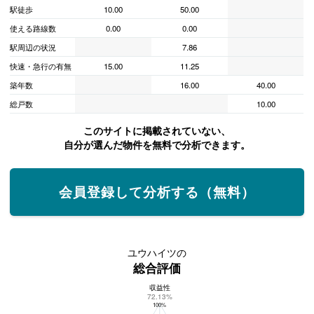
駅徒歩
10.00
50.00
使える路線数
0.00
0.00
駅周辺の状況
7.86
快速・急行の有無
15.00
11.25
築年数
16.00
40.00
総戸数
10.00
このサイトに掲載されていない、
自分が選んだ物件を無料で分析できます。
会員登録して分析する（無料）
ユウハイツの
総合評価
収益性
ユウハイツの総合評価
72.13%
100%