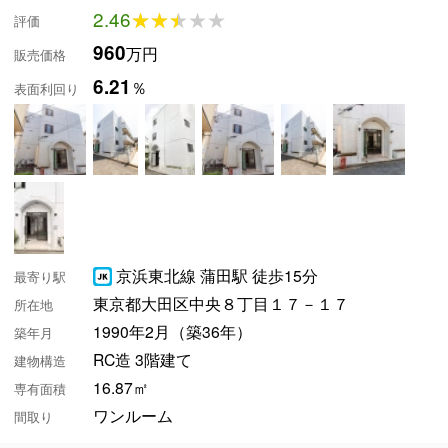
2.46
★★★★★
★★★★★
評価
960
万円
販売価格
6.21
％
表面利回り
京浜東北線 蒲田駅 徒歩15分
最寄り駅
東京都大田区中央８丁目１７－１７
所在地
1990年2月（築36年）
築年月
RC造 3階建て
建物構造
16.87㎡
専有面積
ワンルーム
間取り