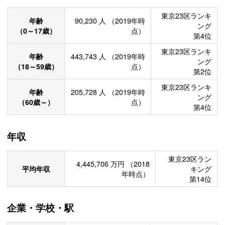
東京23区ランキ
年齢
90,230
人
（2019年時
ング
（0～17歳）
点）
第4位
東京23区ランキ
年齢
443,743
人
（2019年時
ング
（18～59歳）
点）
第2位
東京23区ランキ
年齢
205,728
人
（2019年時
ング
（60歳～）
点）
第4位
年収
東京23区ラン
4,445,706
万円
（2018
平均年収
キング
年時点）
第14位
企業・学校・駅