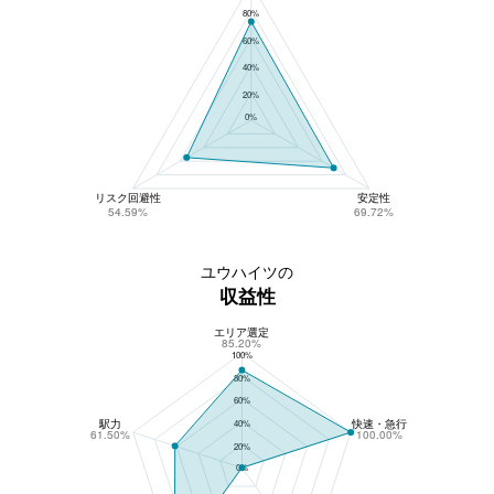
80%
60%
40%
20%
0%
リスク回避性
安定性
54.59%
69.72%
ユウハイツの
収益性
エリア選定
ユウハイツの収益性
85.20%
100%
80%
60%
駅力
快速・急行
40%
61.50%
100.00%
20%
0%