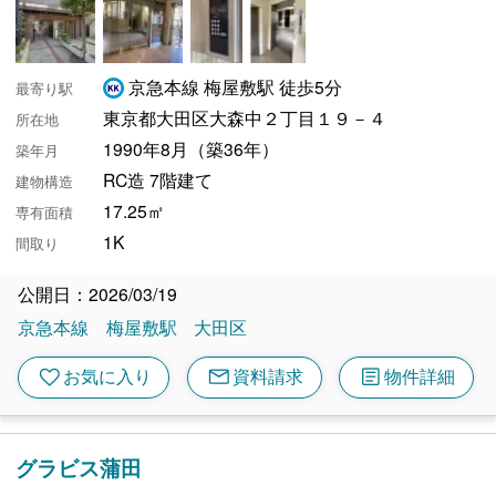
京急本線 梅屋敷駅 徒歩5分
最寄り駅
東京都大田区大森中２丁目１９－４
所在地
1990年8月（築36年）
築年月
RC造 7階建て
建物構造
17.25㎡
専有面積
1K
間取り
公開日：2026/03/19
京急本線
梅屋敷駅
大田区
mail
article
favorite
お気に入り
資料請求
物件詳細
グラビス蒲田