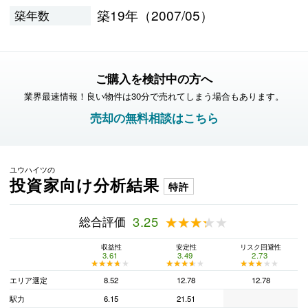
築19年（2007/05）
築年数
ご購入を検討中の方へ
業界最速情報！良い物件は30分で売れてしまう場合もあります。
売却の無料相談はこちら
ユウハイツの
投資家向け分析結果
特許
総合評価
3.25
★★★★★
★★★★★
収益性
安定性
リスク回避性
3.61
3.49
2.73
★★★★★
★★★★★
★★★★★
★★★★★
★★★★★
★★★★★
エリア選定
8.52
12.78
12.78
駅力
6.15
21.51