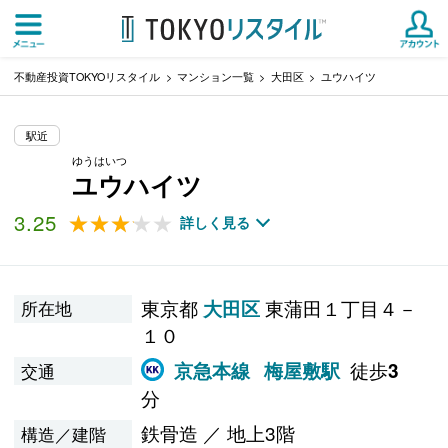
不動産投資TOKYOリスタイル
マンション一覧
大田区
ユウハイツ
駅近
ゆうはいつ
ユウハイツ
3.25
★★★★★
★★★★★
詳しく見る
東京都
東蒲田１丁目４－
大田区
所在地
１０
徒歩
京急本線
梅屋敷駅
3
交通
分
鉄骨造 ／ 地上3階
構造／建階