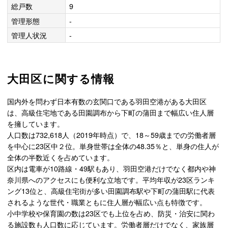
総戸数
9
管理形態
-
管理人状況
-
大田区に関する情報
国内外を問わず日本有数の玄関口である羽田空港がある大田区
は、高級住宅地である田園調布から下町の蒲田まで幅広い住人層
を擁しています。
人口数は732,618人（2019年時点）で、18～59歳までの労働者層
を中心に23区中２位。単身世帯は全体の48.35％と、単身の住人が
全体の半数近くを占めています。
区内は電車が10路線・49駅もあり、羽田空港だけでなく都内や神
奈川県へのアクセスにも便利な立地です。平均年収が23区ランキ
ング13位と、高級住宅街が多い田園調布駅や下町の蒲田駅に代表
されるような世代・職業ともに住人層が幅広い点も特徴です。
小中学校や保育園の数は23区でも上位を占め、防災・治安に関わ
る施設数も人口数に応じています。労働者層だけでなく、家族層