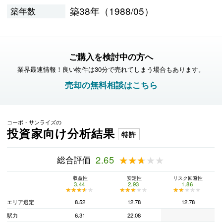
築38年（1988/05）
築年数
ご購入を検討中の方へ
業界最速情報！良い物件は30分で売れてしまう場合もあります。
売却の無料相談はこちら
コーポ・サンライズの
投資家向け分析結果
特許
総合評価
2.65
★★★★★
★★★★★
収益性
安定性
リスク回避性
3.44
2.93
1.86
★★★★★
★★★★★
★★★★★
★★★★★
★★★★★
★★★★★
エリア選定
8.52
12.78
12.78
駅力
6.31
22.08