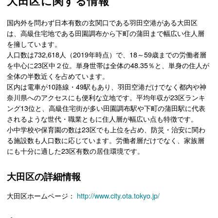
大田区に関する情報
国内外を問わず日本有数の玄関口である羽田空港がある大田区
は、高級住宅地である田園調布から下町の蒲田まで幅広い住人層
を擁しています。
人口数は732,618人（2019年時点）で、18～59歳までの労働者層
を中心に23区中２位。単身世帯は全体の48.35％と、単身の住人が
全体の半数近くを占めています。
区内は電車が10路線・49駅もあり、羽田空港だけでなく都内や神
奈川県へのアクセスにも便利な立地です。平均年収が23区ランキ
ング13位と、高級住宅街が多い田園調布駅や下町の蒲田駅に代表
されるような世代・職業ともに住人層が幅広い点も特徴です。
小中学校や保育園の数は23区でも上位を占め、防災・治安に関わ
る施設数も人口数に応じています。労働者層だけでなく、家族層
にも十分に適した23区有数の居住環境です。
大田区の詳細情報
大田区ホームページ：
http://www.city.ota.tokyo.jp/