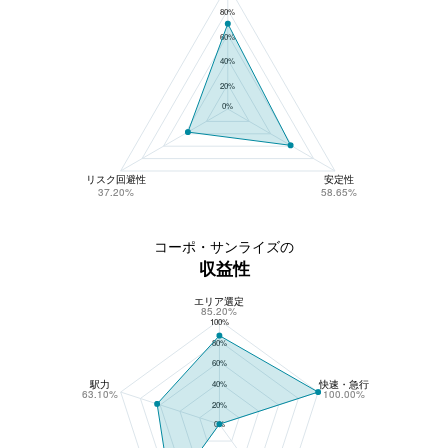
80%
60%
40%
20%
0%
リスク回避性
安定性
37.20%
58.65%
コーポ・サンライズの
収益性
エリア選定
コーポ・サンライズの収益性
85.20%
100%
80%
60%
駅力
快速・急行
40%
63.10%
100.00%
20%
0%