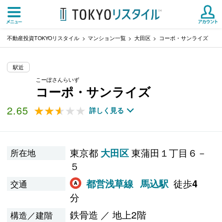
不動産投資TOKYOリスタイル
マンション一覧
大田区
コーポ・サンライズ
駅近
こーぽさんらいず
コーポ・サンライズ
2.65
★★★★★
★★★★★
詳しく見る
東京都
東蒲田１丁目６－
大田区
所在地
５
徒歩
都営浅草線
馬込駅
4
交通
分
鉄骨造 ／ 地上2階
構造／建階