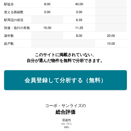
駅徒歩
8.00
40.00
使える路線数
0.00
0.00
駅周辺の状況
6.33
快速・急行の有無
15.00
11.25
築年数
8.00
20.00
総戸数
10.00
このサイトに掲載されていない、
自分が選んだ物件を無料で分析できます。
会員登録して分析する（無料）
コーポ・サンライズの
総合評価
収益性
コーポ・サンライズの総合評価
68.78%
100%