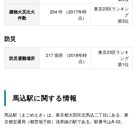
東京23区ランキン
建物火災出火
204
件
（2017年時
グ
件数
点）
第3位
防災
東京23区ランキ
217
箇所
（2018年時
防災避難場所
ング
点）
第1位
馬込駅に関する情報
馬込駅（まごめえき）は、東京都大田区北馬込二丁目にある、東
京都交通局（都営地下鉄）浅草線の駅である。駅番号はA 02。