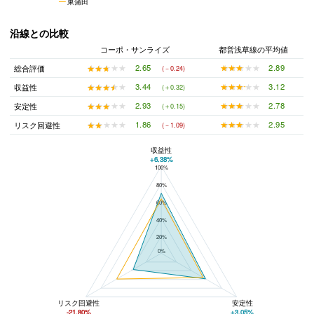
東蒲田
沿線との比較
コーポ・サンライズ
都営浅草線の平均値
★★★★★
★★★★★
2.89
★★★★★
★★★★★
2.65
総合評価
(－0.24)
★★★★★
★★★★★
3.12
★★★★★
★★★★★
3.44
収益性
(＋0.32)
★★★★★
★★★★★
2.78
★★★★★
★★★★★
2.93
安定性
(＋0.15)
★★★★★
★★★★★
2.95
★★★★★
★★★★★
1.86
リスク回避性
(－1.09)
収益性
+6.38%
100%
コーポ・サンライズと都営浅草線の平均値の総合評価の比較
80%
60%
40%
20%
0%
リスク回避性
安定性
-21.80%
+3.05%