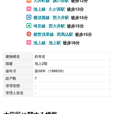
大井町線
旗の台駅
徒歩12分
池上線
久が原駅
徒歩13分
横須賀線
西大井駅
徒歩15分
埼京線
西大井駅
徒歩15分
都営浅草線
西馬込駅
徒歩15分
池上線
池上駅
徒歩18分
建物構造
鉄骨造
階建
地上2階
築年月
築38年（1988/05）
総戸数
7
管理形態
-
管理人状況
-