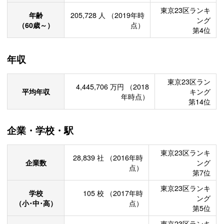
東京23区ランキ
年齢
205,728
人
（2019年時
ング
（60歳～）
点）
第4位
年収
東京23区ラン
4,445,706
万円
（2018
平均年収
キング
年時点）
第14位
企業・学校・駅
東京23区ランキ
28,839
社
（2016年時
企業数
ング
点）
第7位
東京23区ランキ
学校
105
校
（2017年時
ング
（小･中･高）
点）
第5位
東京23区ランキ