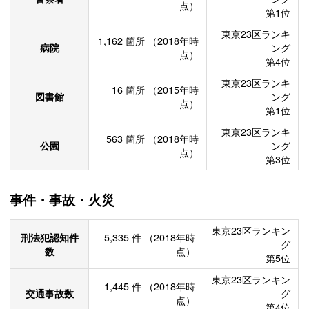
点）
第1位
東京23区ランキ
1,162
箇所
（2018年時
病院
ング
点）
第4位
東京23区ランキ
16
箇所
（2015年時
図書館
ング
点）
第1位
東京23区ランキ
563
箇所
（2018年時
公園
ング
点）
第3位
事件・事故・火災
東京23区ランキン
刑法犯認知件
5,335
件
（2018年時
グ
数
点）
第5位
東京23区ランキン
1,445
件
（2018年時
交通事故数
グ
点）
第4位