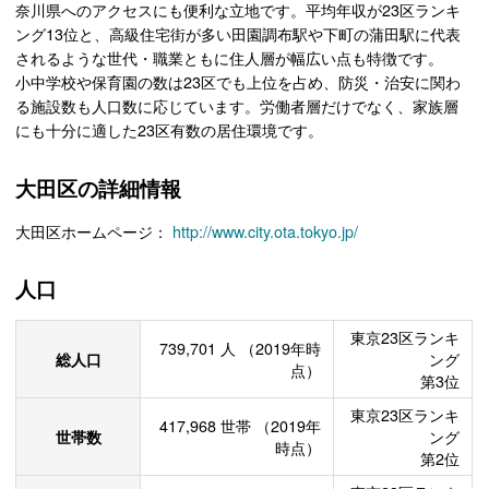
奈川県へのアクセスにも便利な立地です。平均年収が23区ランキ
ング13位と、高級住宅街が多い田園調布駅や下町の蒲田駅に代表
されるような世代・職業ともに住人層が幅広い点も特徴です。
小中学校や保育園の数は23区でも上位を占め、防災・治安に関わ
る施設数も人口数に応じています。労働者層だけでなく、家族層
にも十分に適した23区有数の居住環境です。
大田区の詳細情報
大田区ホームページ：
http://www.city.ota.tokyo.jp/
人口
東京23区ランキ
739,701
人
（2019年時
総人口
ング
点）
第3位
東京23区ランキ
417,968
世帯
（2019年
世帯数
ング
時点）
第2位