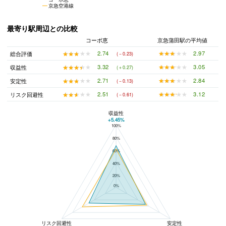
京急空港線
最寄り駅周辺との比較
コーポ恵
京急蒲田駅の平均値
★★★★★
★★★★★
2.97
★★★★★
★★★★★
2.74
総合評価
(－0.23)
★★★★★
★★★★★
3.05
★★★★★
★★★★★
3.32
収益性
(＋0.27)
★★★★★
★★★★★
2.84
★★★★★
★★★★★
2.71
安定性
(－0.13)
★★★★★
★★★★★
3.12
★★★★★
★★★★★
2.51
リスク回避性
(－0.61)
収益性
+5.45%
100%
コーポ恵と京急蒲田駅の平均値の総合評価の比較
80%
60%
40%
20%
0%
リスク回避性
安定性