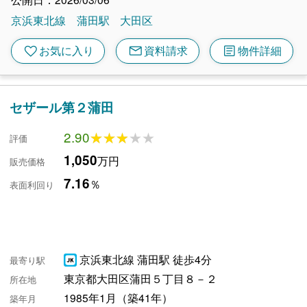
京浜東北線
蒲田駅
大田区
mail
article
favorite
お気に入り
資料請求
物件詳細
セザール第２蒲田
2.90
★★★★★
★★★★★
評価
1,050
万円
販売価格
7.16
％
表面利回り
京浜東北線 蒲田駅 徒歩4分
最寄り駅
東京都大田区蒲田５丁目８－２
所在地
1985年1月（築41年）
築年月