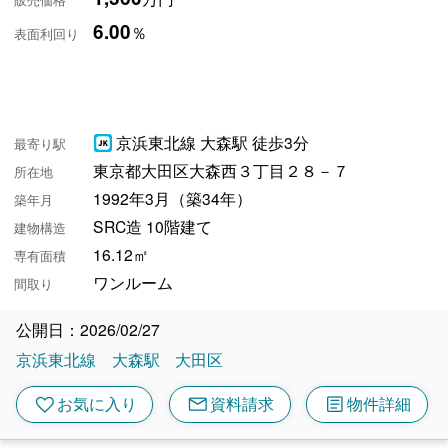
6.00
％
表面利回り
京浜東北線 大森駅 徒歩3分
最寄り駅
東京都大田区大森西３丁目２８－７
所在地
1992年3月（築34年）
築年月
SRC造 10階建て
建物構造
16.12㎡
専有面積
ワンルーム
間取り
公開日：2026/02/27
京浜東北線
大森駅
大田区
mail
article
favorite
お気に入り
資料請求
物件詳細