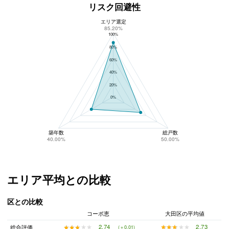
リスク回避性
エリア選定
コーポ恵のリスク回避性
85.20%
100%
80%
60%
40%
20%
0%
築年数
総戸数
40.00%
50.00%
エリア平均との比較
区との比較
コーポ恵
大田区の平均値
★★★★★
★★★★★
2.73
★★★★★
★★★★★
2.74
総合評価
(＋0.01)