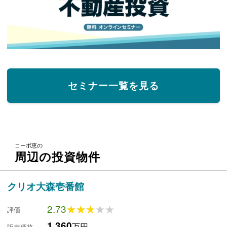
セミナー一覧を見る
コーポ恵の
周辺の投資物件
クリオ大森壱番館
2.73
★★★★★
★★★★★
評価
1,360
万円
販売価格