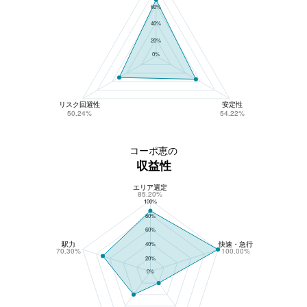
60%
40%
20%
0%
リスク回避性
安定性
50.24%
54.22%
コーポ恵の
収益性
エリア選定
コーポ恵の収益性
85.20%
100%
80%
60%
駅力
快速・急行
40%
70.30%
100.00%
20%
0%