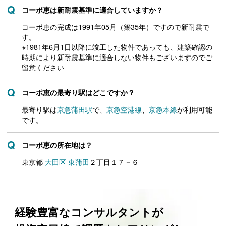
コーポ恵は新耐震基準に適合していますか？
コーポ恵の完成は1991年05月（築35年）ですので新耐震で
す。
※1981年6月1日以降に竣工した物件であっても、建築確認の
時期により新耐震基準に適合しない物件もございますのでご
留意ください
コーポ恵の最寄り駅はどこですか？
最寄り駅は
京急蒲田駅
で、
京急空港線
、
京急本線
が利用可能
です。
コーポ恵の所在地は？
東京都
大田区
東蒲田
２丁目１７－６
経験豊富なコンサルタントが