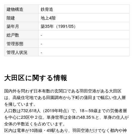
建物構造
鉄骨造
階建
地上4階
築年月
築35年（1991/05）
総戸数
-
管理形態
-
管理人状況
-
大田区に関する情報
国内外を問わず日本有数の玄関口である羽田空港がある大田区
は、高級住宅地である田園調布から下町の蒲田まで幅広い住人層
を擁しています。
人口数は732,618人（2019年時点）で、18～59歳までの労働者層
を中心に23区中２位。単身世帯は全体の48.35％と、単身の住人が
全体の半数近くを占めています。
区内は電車が10路線・49駅もあり、羽田空港だけでなく都内や神