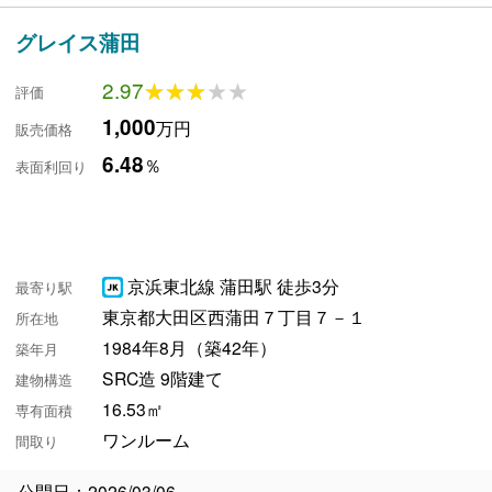
グレイス蒲田
2.97
★★★★★
★★★★★
評価
1,000
万円
販売価格
6.48
％
表面利回り
京浜東北線 蒲田駅 徒歩3分
最寄り駅
東京都大田区西蒲田７丁目７－１
所在地
1984年8月（築42年）
築年月
SRC造 9階建て
建物構造
16.53㎡
専有面積
ワンルーム
間取り
公開日：2026/03/06