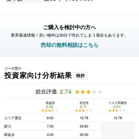
ご購入を検討中の方へ
業界最速情報！良い物件は30分で売れてしまう場合もあります。
売却の無料相談はこちら
コーポ恵の
投資家向け分析結果
特許
総合評価
2.74
★★★★★
★★★★★
収益性
安定性
リスク回避性
3.32
2.71
2.51
★★★★★
★★★★★
★★★★★
★★★★★
★★★★★
★★★★★
エリア選定
8.52
12.78
12.78
駅力
7.03
24.60
駅徒歩
4.00
20.00