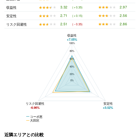
★★★★★
★★★★★
2.97
★★★★★
★★★★★
3.32
収益性
(＋0.35)
★★★★★
★★★★★
2.56
★★★★★
★★★★★
2.71
安定性
(＋0.15)
★★★★★
★★★★★
2.86
★★★★★
★★★★★
2.51
リスク回避性
(－0.35)
収益性
+7.05%
100%
コーポ恵と大田区の平均値の総合評価の比較
80%
60%
40%
20%
0%
リスク回避性
安定性
-6.96%
+3.02%
コーポ恵
大田区
近隣エリアとの比較