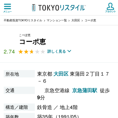
不動産投資TOKYOリスタイル
マンション一覧
大田区
コーポ恵
こーぽ恵
コーポ恵
2.74
★★★★★
★★★★★
詳しく見る
東京都
東蒲田２丁目１７
大田区
所在地
－６
京急空港線
徒歩
京急蒲田駅
交通
分
9
鉄骨造 ／ 地上4階
構造／建階
築35年（1991/05）
築年数