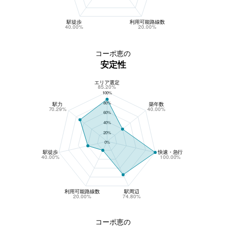
駅徒歩
利用可能路線数
40.00%
20.00%
コーポ恵の
安定性
エリア選定
コーポ恵の安定性
85.20%
100%
80%
駅力
築年数
70.29%
40.00%
60%
40%
20%
0%
駅徒歩
快速・急行
40.00%
100.00%
利用可能路線数
駅周辺
20.00%
74.80%
コーポ恵の