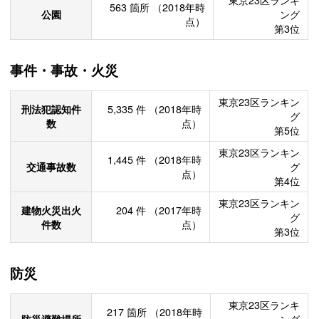
東京23区ランキ
563
箇所
（2018年時
公園
ング
点）
第3位
事件・事故・火災
東京23区ランキン
刑法犯認知件
5,335
件
（2018年時
グ
数
点）
第5位
東京23区ランキン
1,445
件
（2018年時
交通事故数
グ
点）
第4位
東京23区ランキン
建物火災出火
204
件
（2017年時
グ
件数
点）
第3位
防災
東京23区ランキ
217
箇所
（2018年時
防災避難場所
ング