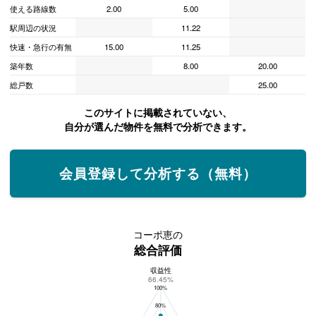
使える路線数
2.00
5.00
駅周辺の状況
11.22
快速・急行の有無
15.00
11.25
築年数
8.00
20.00
総戸数
25.00
このサイトに掲載されていない、
自分が選んだ物件を無料で分析できます。
会員登録して分析する（無料）
コーポ恵の
総合評価
収益性
コーポ恵の総合評価
66.45%
100%
80%