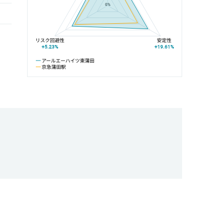
0%
リスク回避性
安定性
+5.23%
+19.61%
アールエーハイツ東蒲田
京急蒲田駅