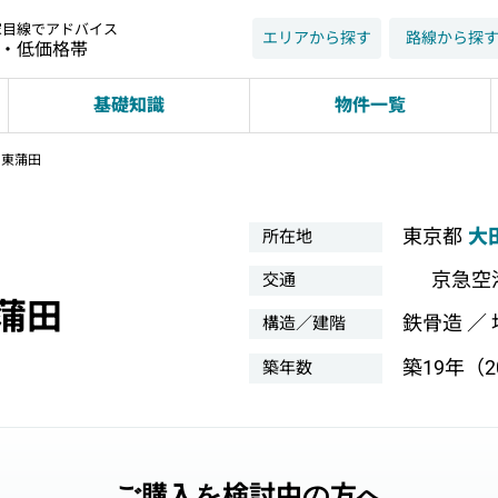
家目線でアドバイス
エリアから探す
路線から探
近・低価格帯
基礎知識
物件一覧
ツ東蒲田
東京都
大
所在地
京急空
交通
蒲田
鉄骨造 ／
構造／建階
築19年（20
築年数
ご購入を検討中の方へ