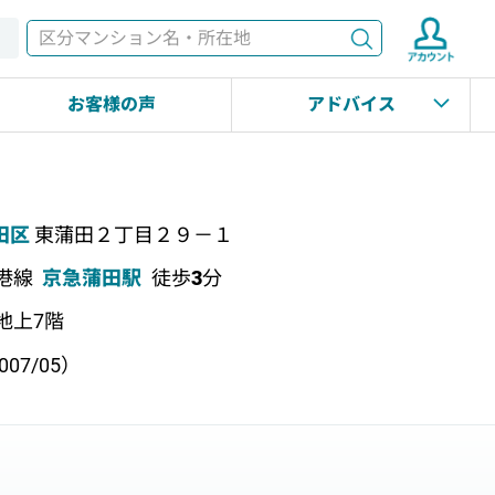
検索
す
お客様の声
アドバイス
田区
東蒲田２丁目２９－１
港線
京急蒲田駅
徒歩
3
分
 地上7階
07/05）