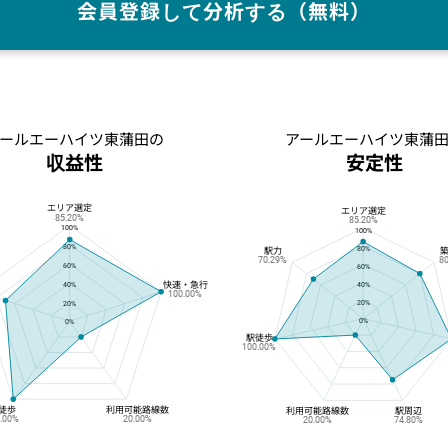
会員登録して分析する（無料）
ールエーハイツ東蒲田の
アールエーハイツ東蒲
収益性
安定性
エリア選定
アールエーハイツ東蒲田の収益性
アールエーハイツ東蒲田の安定性
エリア選定
85.20%
85.20%
100%
100%
80%
80%
駅力
70.29%
8
60%
60%
快速・急行
40%
40%
100.00%
20%
20%
0%
0%
駅徒歩
100.00%
徒歩
利用可能路線数
利用可能路線数
駅周辺
0.00%
20.00%
20.00%
74.80%