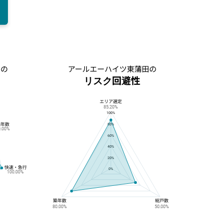
田の
アールエーハイツ東蒲田の
リスク回避性
エリア選定
アールエーハイツ東蒲田のリスク回避性
85.20%
100%
築年数
80%
0.00%
60%
40%
20%
快速・急行
0%
100.00%
築年数
総戸数
80.00%
50.00%