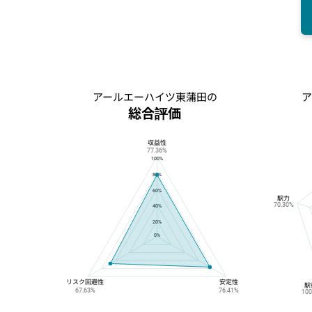
アールエーハイツ東蒲田の
ア
総合評価
収益性
アールエーハイツ東蒲田の総合評価
77.36%
100%
80%
60%
駅力
70.30%
40%
20%
0%
リスク回避性
安定性
駅
67.63%
76.41%
10