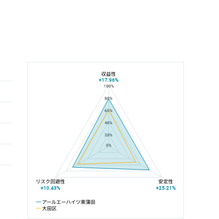
収益性
+17.96%
100%
アールエーハイツ東蒲田と大田区の平均値の総合評価の比較
80%
60%
40%
20%
0%
リスク回避性
安定性
+10.43%
+25.21%
アールエーハイツ東蒲田
大田区