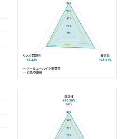
80%
60%
40%
20%
0%
リスク回避性
安定性
+3.43%
+25.81%
アールエーハイツ東蒲田
京急空港線
収益性
+16.36%
100%
アールエーハイツ東蒲田と京急蒲田駅の平均値の総合評価の比較
80%
60%
40%
20%