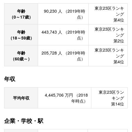
東京23区ランキ
年齢
90,230
人
（2019年時
ング
（0～17歳）
点）
第4位
東京23区ランキ
年齢
443,743
人
（2019年時
ング
（18～59歳）
点）
第2位
東京23区ランキ
年齢
205,728
人
（2019年時
ング
（60歳～）
点）
第4位
年収
東京23区ラン
4,445,706
万円
（2018
平均年収
キング
年時点）
第14位
企業・学校・駅