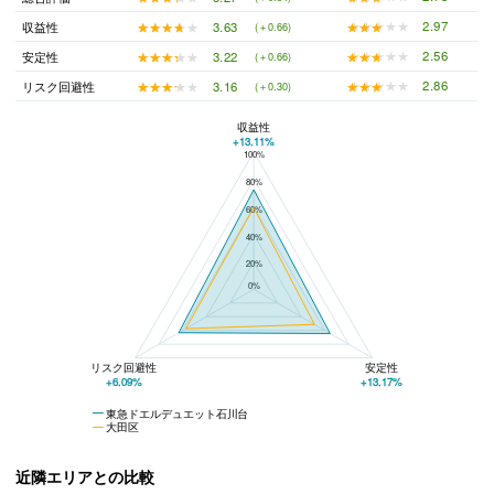
★★★★★
★★★★★
2.97
★★★★★
★★★★★
3.63
収益性
(＋0.66)
★★★★★
★★★★★
2.56
★★★★★
★★★★★
3.22
安定性
(＋0.66)
★★★★★
★★★★★
2.86
★★★★★
★★★★★
3.16
リスク回避性
(＋0.30)
収益性
+13.11%
100%
東急ドエルデュエット石川台と大田区の平均値の総合評価の比較
80%
60%
40%
20%
0%
リスク回避性
安定性
+6.09%
+13.17%
東急ドエルデュエット石川台
大田区
近隣エリアとの比較