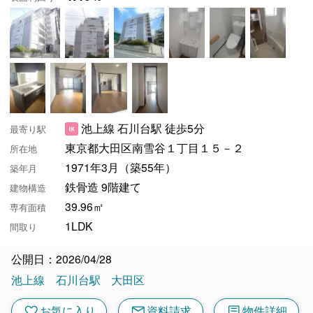
池上線 石川台駅 徒歩5分
最寄り駅
東京都大田区南雪谷１丁目１５－２
所在地
1971年3月（築55年）
築年月
鉄骨造 9階建て
建物構造
39.96㎡
専有面積
1LDK
間取り
公開日：2026/04/28
池上線
石川台駅
大田区
mail
article
favorite
お気に入り
資料請求
物件詳細