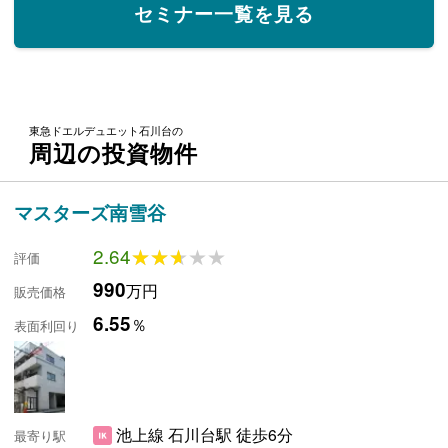
セミナー一覧を見る
東急ドエルデュエット石川台の
周辺の投資物件
マスターズ南雪谷
2.64
★★★★★
★★★★★
評価
990
万円
販売価格
6.55
％
表面利回り
池上線 石川台駅 徒歩6分
最寄り駅