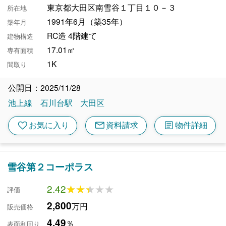
東京都大田区南雪谷１丁目１０－３
所在地
1991年6月（築35年）
築年月
RC造 4階建て
建物構造
17.01㎡
専有面積
1K
間取り
公開日：2025/11/28
池上線
石川台駅
大田区
mail
article
favorite
お気に入り
資料請求
物件詳細
雪谷第２コーポラス
2.42
★★★★★
★★★★★
評価
2,800
万円
販売価格
4.49
％
表面利回り