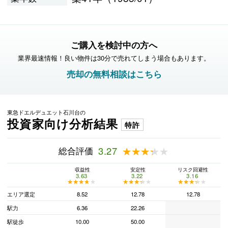
ご購入を検討中の方へ
業界最速情報！良い物件は30分で売れてしまう場合もあります。
売却の無料相談はこちら
東急ドエルデュエット石川台の
投資家向け分析結果
特許
総合評価
3.27
★★★★★
★★★★★
収益性
安定性
リスク回避性
3.63
3.22
3.16
★★★★★
★★★★★
★★★★★
★★★★★
★★★★★
★★★★★
エリア選定
8.52
12.78
12.78
駅力
6.36
22.26
駅徒歩
10.00
50.00