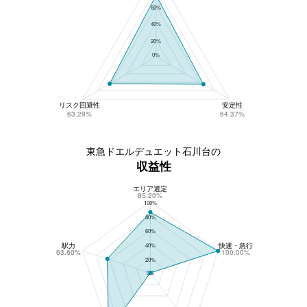
60%
40%
20%
0%
リスク回避性
安定性
63.29%
64.37%
東急ドエルデュエット石川台の
収益性
エリア選定
東急ドエルデュエット石川台の収益性
85.20%
100%
80%
60%
駅力
快速・急行
40%
63.60%
100.00%
20%
0%