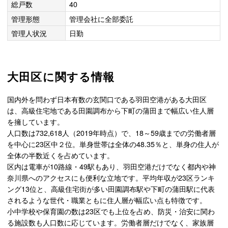
総戸数
40
管理形態
管理会社に全部委託
管理人状況
日勤
大田区に関する情報
国内外を問わず日本有数の玄関口である羽田空港がある大田区
は、高級住宅地である田園調布から下町の蒲田まで幅広い住人層
を擁しています。
人口数は732,618人（2019年時点）で、18～59歳までの労働者層
を中心に23区中２位。単身世帯は全体の48.35％と、単身の住人が
全体の半数近くを占めています。
区内は電車が10路線・49駅もあり、羽田空港だけでなく都内や神
奈川県へのアクセスにも便利な立地です。平均年収が23区ランキ
ング13位と、高級住宅街が多い田園調布駅や下町の蒲田駅に代表
されるような世代・職業ともに住人層が幅広い点も特徴です。
小中学校や保育園の数は23区でも上位を占め、防災・治安に関わ
る施設数も人口数に応じています。労働者層だけでなく、家族層