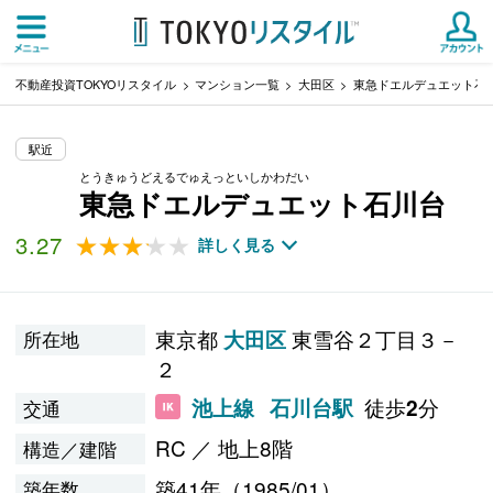
不動産投資TOKYOリスタイル
マンション一覧
大田区
東急ドエルデュエット石
駅近
とうきゅうどえるでゅえっといしかわだい
東急ドエルデュエット石川台
3.27
★★★★★
★★★★★
詳しく見る
東京都
東雪谷２丁目３－
大田区
所在地
２
徒歩
分
池上線
石川台駅
2
交通
RC ／ 地上8階
構造／建階
築41年（1985/01）
築年数