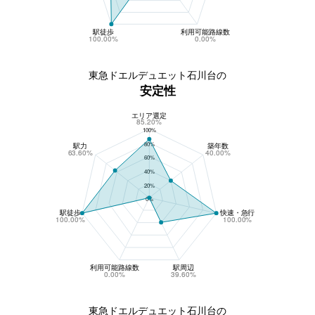
駅徒歩
利用可能路線数
100.00%
0.00%
東急ドエルデュエット石川台の
安定性
エリア選定
東急ドエルデュエット石川台の安定性
85.20%
100%
80%
駅力
築年数
63.60%
40.00%
60%
40%
20%
0%
駅徒歩
快速・急行
100.00%
100.00%
利用可能路線数
駅周辺
0.00%
39.60%
東急ドエルデュエット石川台の