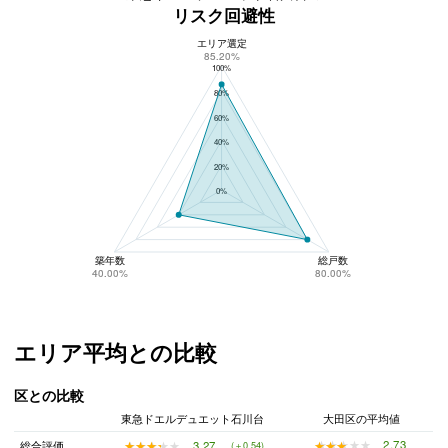
リスク回避性
エリア選定
東急ドエルデュエット石川台のリスク回避性
85.20%
100%
80%
60%
40%
20%
0%
築年数
総戸数
40.00%
80.00%
エリア平均との比較
区との比較
東急ドエルデュエット石川台
大田区の平均値
★★★★★
★★★★★
2.73
★★★★★
★★★★★
3.27
総合評価
(＋0.54)