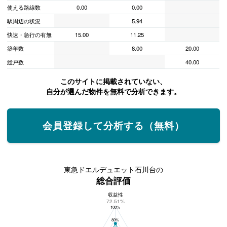
使える路線数
0.00
0.00
駅周辺の状況
5.94
快速・急行の有無
15.00
11.25
築年数
8.00
20.00
総戸数
40.00
このサイトに掲載されていない、
自分が選んだ物件を無料で分析できます。
会員登録して分析する（無料）
東急ドエルデュエット石川台の
総合評価
収益性
東急ドエルデュエット石川台の総合評価
72.51%
100%
80%