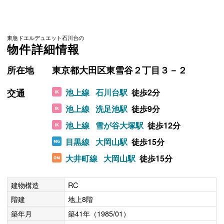
東急ドエルデュエット石川台の
物件詳細情報
所在地
東京都大田区東雪谷２丁目３－２
交通
池上線
石川台駅
徒歩2分
池上線
洗足池駅
徒歩9分
池上線
雪が谷大塚駅
徒歩12分
目黒線
大岡山駅
徒歩15分
大井町線
大岡山駅
徒歩15分
建物構造
RC
階建
地上8階
築年月
築41年（1985/01）