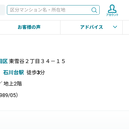
検索
す
お客様の声
アドバイス
田区
東雪谷２丁目３４－１５
石川台駅
徒歩
3
分
／ 地上2階
89/05）