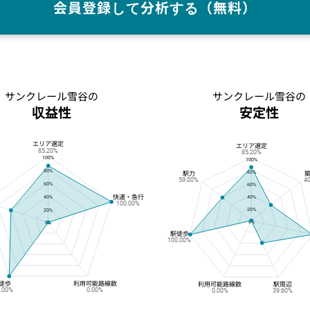
会員登録して分析する（無料）
サンクレール雪谷の
サンクレール雪谷の
収益性
安定性
エリア選定
サンクレール雪谷の収益性
サンクレール雪谷の安定性
エリア選定
85.20%
85.20%
100%
100%
80%
80%
駅力
59.00%
4
60%
60%
快速・急行
40%
40%
100.00%
20%
20%
0%
0%
駅徒歩
100.00%
徒歩
利用可能路線数
利用可能路線数
駅周辺
0.00%
0.00%
0.00%
39.60%