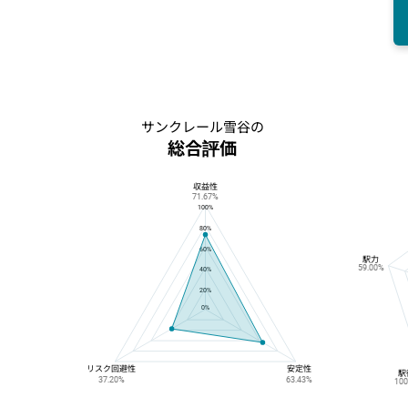
サンクレール雪谷の
総合評価
収益性
サンクレール雪谷の総合評価
71.67%
100%
80%
60%
駅力
59.00%
40%
20%
0%
リスク回避性
安定性
駅
37.20%
63.43%
10