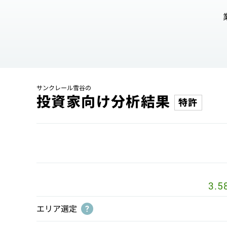
サンクレール雪谷の
投資家向け分析結果
特許
3.5
エリア選定
?