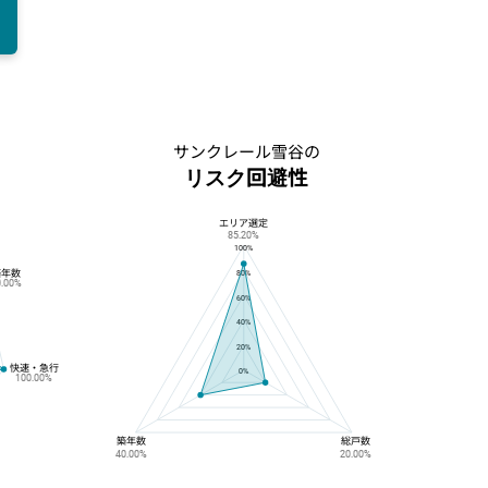
サンクレール雪谷の
リスク回避性
エリア選定
サンクレール雪谷のリスク回避性
85.20%
100%
築年数
80%
0.00%
60%
40%
20%
快速・急行
0%
100.00%
築年数
総戸数
40.00%
20.00%