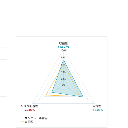
収益性
+12.27%
100%
サンクレール雪谷と大田区の平均値の総合評価の比較
80%
60%
40%
20%
0%
リスク回避性
安定性
-20.00%
+12.23%
サンクレール雪谷
大田区