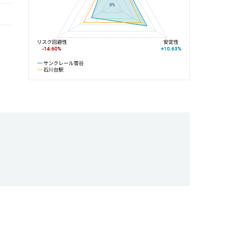
0%
リスク回避性
安定性
-14.60%
+10.63%
サンクレール雪谷
石川台駅