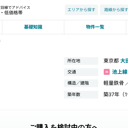
家目線でアドバイス
エリアから探す
路線から探
近・低価格帯
基礎知識
物件一覧
谷
東京都
大
所在地
池上線
交通
軽量鉄骨 
構造／建階
築37年（19
築年数
ご購入を検討中の方へ