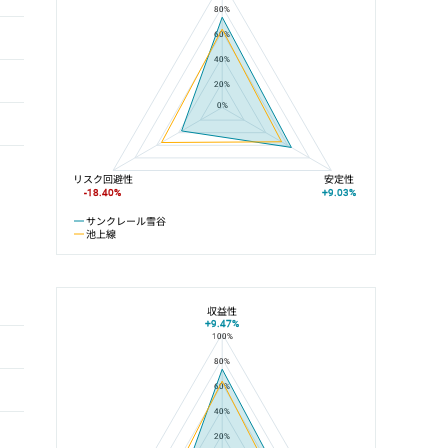
80%
60%
40%
20%
0%
リスク回避性
安定性
-18.40%
+9.03%
サンクレール雪谷
池上線
収益性
+9.47%
100%
サンクレール雪谷と石川台駅の平均値の総合評価の比較
80%
60%
40%
20%