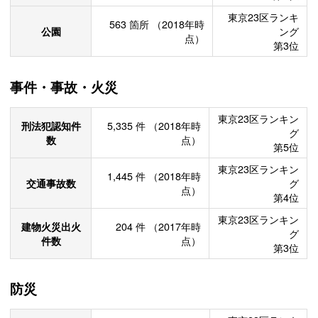
東京23区ランキ
563
箇所
（2018年時
公園
ング
点）
第3位
事件・事故・火災
東京23区ランキン
刑法犯認知件
5,335
件
（2018年時
グ
数
点）
第5位
東京23区ランキン
1,445
件
（2018年時
交通事故数
グ
点）
第4位
東京23区ランキン
建物火災出火
204
件
（2017年時
グ
件数
点）
第3位
防災