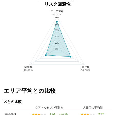
リスク回避性
エリア選定
クアトルセゾン石川台のリスク回避性
85.20%
100%
80%
60%
40%
20%
0%
築年数
総戸数
40.00%
50.00%
エリア平均との比較
区との比較
クアトルセゾン石川台
大田区の平均値
★★★★★
★★★★★
2.73
★★★★★
★★★★★
3.05
総合評価
(＋0.32)