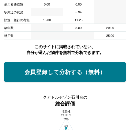
使える路線数
0.00
0.00
駅周辺の状況
5.94
快速・急行の有無
15.00
11.25
築年数
8.00
20.00
総戸数
25.00
このサイトに掲載されていない、
自分が選んだ物件を無料で分析できます。
会員登録して分析する（無料）
クアトルセゾン石川台の
総合評価
収益性
クアトルセゾン石川台の総合評価
72.51%
100%
80%