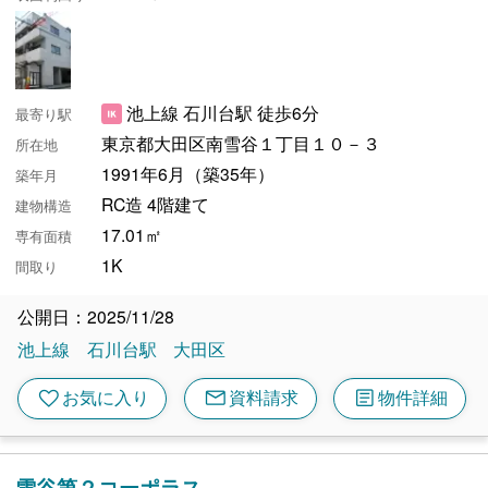
池上線 石川台駅 徒歩6分
最寄り駅
東京都大田区南雪谷１丁目１０－３
所在地
1991年6月（築35年）
築年月
RC造 4階建て
建物構造
17.01㎡
専有面積
1K
間取り
公開日：2025/11/28
池上線
石川台駅
大田区
mail
article
favorite
お気に入り
資料請求
物件詳細
雪谷第２コーポラス