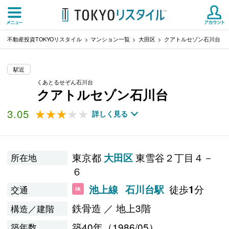
不動産投資TOKYOリスタイル
マンション一覧
大田区
クアトルセゾン石川台
駅近
くあとるせぞん石川台
クアトルセゾン石川台
3.05
★★★★★
★★★★★
詳しく見る
東京都
東雪谷２丁目４－
大田区
所在地
６
徒歩
分
池上線
石川台駅
1
交通
鉄骨造 ／ 地上3階
構造／建階
築40年（1986/05）
築年数