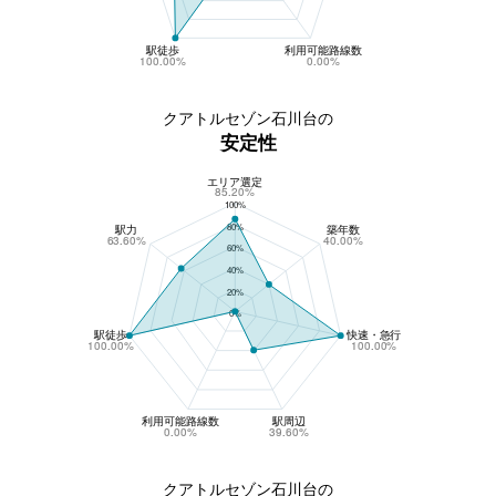
駅徒歩
利用可能路線数
100.00%
0.00%
クアトルセゾン石川台の
安定性
エリア選定
クアトルセゾン石川台の安定性
85.20%
100%
80%
駅力
築年数
63.60%
40.00%
60%
40%
20%
0%
駅徒歩
快速・急行
100.00%
100.00%
利用可能路線数
駅周辺
0.00%
39.60%
クアトルセゾン石川台の