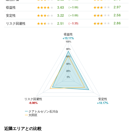
★★★★★
★★★★★
2.97
★★★★★
★★★★★
3.63
収益性
(＋0.66)
★★★★★
★★★★★
2.56
★★★★★
★★★★★
3.22
安定性
(＋0.66)
★★★★★
★★★★★
2.86
★★★★★
★★★★★
2.51
リスク回避性
(－0.35)
収益性
+13.11%
100%
クアトルセゾン石川台と大田区の平均値の総合評価の比較
80%
60%
40%
20%
0%
リスク回避性
安定性
-6.96%
+13.17%
クアトルセゾン石川台
大田区
近隣エリアとの比較