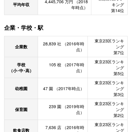
4,445,706
万円
（2018
平均年収
キング
年時点）
第14位
企業・学校・駅
東京23区ランキ
28,839
社
（2016年時
企業数
ング
点）
第7位
東京23区ランキ
学校
105
校
（2017年時
ング
（小･中･高）
点）
第5位
東京23区ランキ
幼稚園
47
園
（2017年時点）
ング
第3位
東京23区ランキ
239
園
（2019年時
保育園
ング
点）
第2位
東京23区ランキ
7,636
店
（2016年時
飲食店数
ング