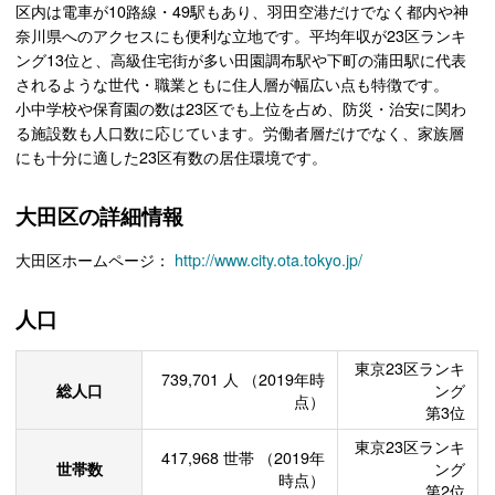
区内は電車が10路線・49駅もあり、羽田空港だけでなく都内や神
奈川県へのアクセスにも便利な立地です。平均年収が23区ランキ
ング13位と、高級住宅街が多い田園調布駅や下町の蒲田駅に代表
されるような世代・職業ともに住人層が幅広い点も特徴です。
小中学校や保育園の数は23区でも上位を占め、防災・治安に関わ
る施設数も人口数に応じています。労働者層だけでなく、家族層
にも十分に適した23区有数の居住環境です。
大田区の詳細情報
大田区ホームページ：
http://www.city.ota.tokyo.jp/
人口
東京23区ランキ
739,701
人
（2019年時
総人口
ング
点）
第3位
東京23区ランキ
417,968
世帯
（2019年
世帯数
ング
時点）
第2位