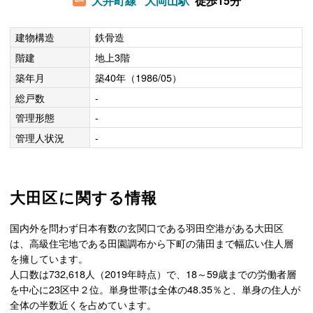
大井町線
大岡山駅
徒歩15分
建物構造
鉄骨造
階建
地上3階
築年月
築40年（1986/05）
総戸数
-
管理形態
-
管理人状況
-
大田区に関する情報
国内外を問わず日本有数の玄関口である羽田空港がある大田区
は、高級住宅地である田園調布から下町の蒲田まで幅広い住人層
を擁しています。
人口数は732,618人（2019年時点）で、18～59歳までの労働者層
を中心に23区中２位。単身世帯は全体の48.35％と、単身の住人が
全体の半数近くを占めています。