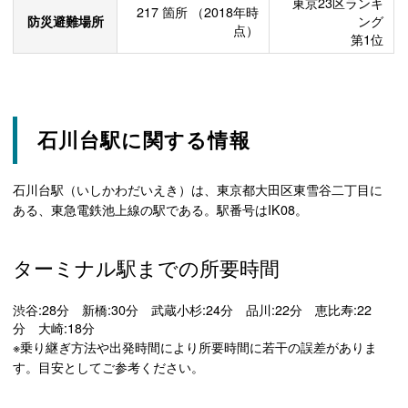
東京23区ランキ
217
箇所
（2018年時
防災避難場所
ング
点）
第1位
石川台駅に関する情報
石川台駅（いしかわだいえき）は、東京都大田区東雪谷二丁目に
ある、東急電鉄池上線の駅である。駅番号はIK08。
ターミナル駅までの所要時間
渋谷:28分 新橋:30分 武蔵小杉:24分 品川:22分 恵比寿:22
分 大崎:18分
※乗り継ぎ方法や出発時間により所要時間に若干の誤差がありま
す。目安としてご参考ください。