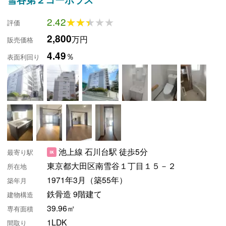
2.42
★★★★★
★★★★★
評価
2,800
万円
販売価格
4.49
％
表面利回り
池上線 石川台駅 徒歩5分
最寄り駅
東京都大田区南雪谷１丁目１５－２
所在地
1971年3月（築55年）
築年月
鉄骨造 9階建て
建物構造
39.96㎡
専有面積
1LDK
間取り