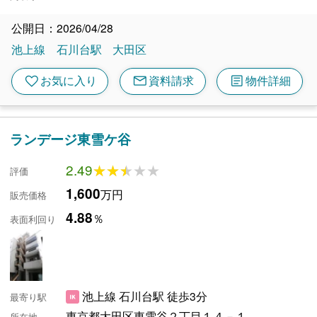
公開日：2026/04/28
池上線
石川台駅
大田区
mail
article
favorite
お気に入り
資料請求
物件詳細
ランデージ東雪ケ谷
2.49
★★★★★
★★★★★
評価
1,600
万円
販売価格
4.88
％
表面利回り
池上線 石川台駅 徒歩3分
最寄り駅
東京都大田区東雪谷２丁目１４－１