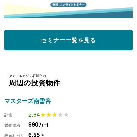
セミナー一覧を見る
クアトルセゾン石川台の
周辺の投資物件
マスターズ南雪谷
2.64
★★★★★
★★★★★
評価
990
万円
販売価格
6.55
％
表面利回り