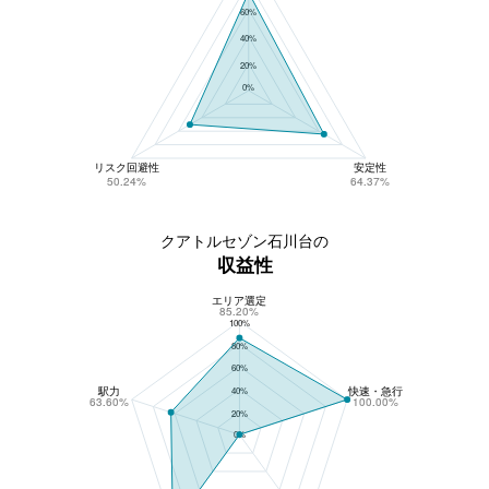
60%
40%
20%
0%
リスク回避性
安定性
50.24%
64.37%
クアトルセゾン石川台の
収益性
エリア選定
クアトルセゾン石川台の収益性
85.20%
100%
80%
60%
駅力
快速・急行
40%
63.60%
100.00%
20%
0%