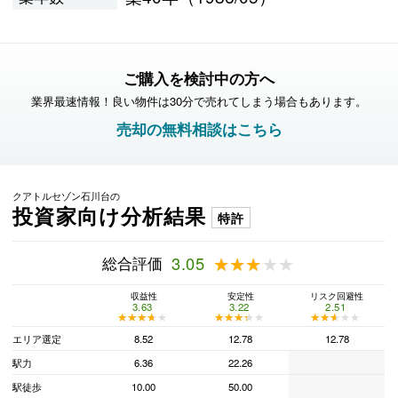
ご購入を検討中の方へ
業界最速情報！良い物件は30分で売れてしまう場合もあります。
売却の無料相談はこちら
クアトルセゾン石川台の
投資家向け分析結果
特許
総合評価
3.05
★★★★★
★★★★★
収益性
安定性
リスク回避性
3.63
3.22
2.51
★★★★★
★★★★★
★★★★★
★★★★★
★★★★★
★★★★★
エリア選定
8.52
12.78
12.78
駅力
6.36
22.26
駅徒歩
10.00
50.00