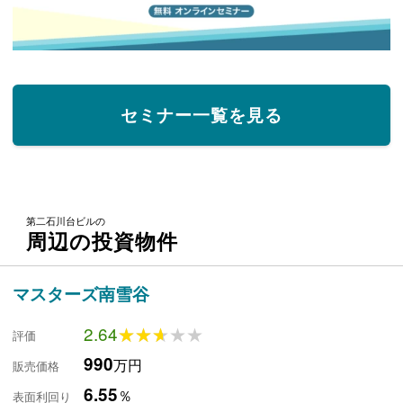
セミナー一覧を見る
第二石川台ビルの
周辺の投資物件
マスターズ南雪谷
2.64
★★★★★
★★★★★
評価
990
万円
販売価格
6.55
％
表面利回り