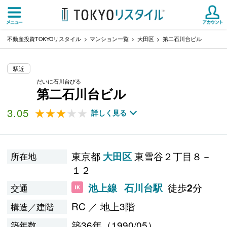
不動産投資TOKYOリスタイル
マンション一覧
大田区
第二石川台ビル
駅近
だいに石川台びる
第二石川台ビル
3.05
★★★★★
★★★★★
詳しく見る
東京都
東雪谷２丁目８－
大田区
所在地
１２
徒歩
分
池上線
石川台駅
2
交通
RC ／ 地上3階
構造／建階
築36年（1990/05）
築年数