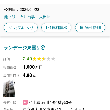
公開日：2026/04/28
池上線
石川台駅
大田区
mail
article
favorite
お気に入り
資料請求
物件詳細
ランデージ東雪ケ谷
2.49
★★★★★
★★★★★
評価
1,600
万円
販売価格
4.88
％
表面利回り
池上線 石川台駅 徒歩3分
最寄り駅
東京都大田区東雪谷２丁目１４－１
所在地