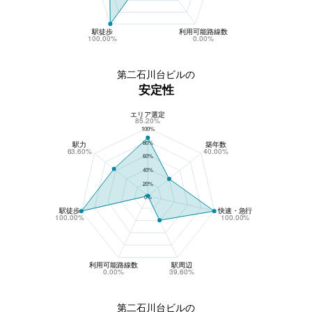
駅徒歩
利用可能路線数
100.00%
0.00%
第二石川台ビルの
安定性
エリア選定
第二石川台ビルの安定性
85.20%
100%
80%
駅力
築年数
63.60%
40.00%
60%
40%
20%
0%
駅徒歩
快速・急行
100.00%
100.00%
利用可能路線数
駅周辺
0.00%
39.60%
第二石川台ビルの