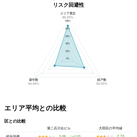
リスク回避性
エリア選定
第二石川台ビルのリスク回避性
85.20%
100%
80%
60%
40%
20%
0%
築年数
総戸数
40.00%
50.00%
エリア平均との比較
区との比較
第二石川台ビル
大田区の平均値
★★★★★
★★★★★
2.73
★★★★★
★★★★★
3.05
総合評価
(＋0.32)