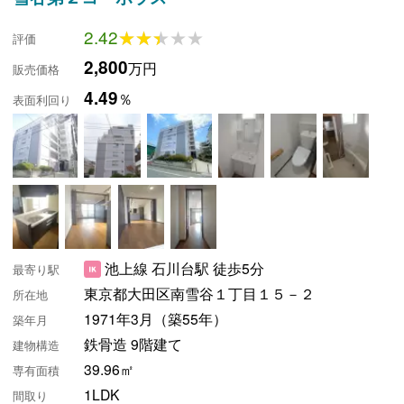
2.42
★★★★★
★★★★★
評価
2,800
万円
販売価格
4.49
％
表面利回り
池上線 石川台駅 徒歩5分
最寄り駅
東京都大田区南雪谷１丁目１５－２
所在地
1971年3月（築55年）
築年月
鉄骨造 9階建て
建物構造
39.96㎡
専有面積
1LDK
間取り