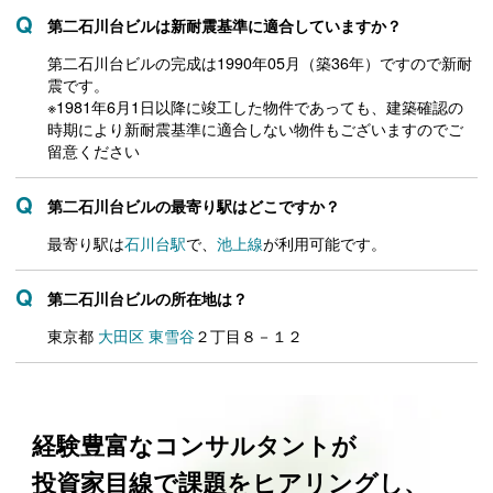
第二石川台ビルは新耐震基準に適合していますか？
第二石川台ビルの完成は1990年05月（築36年）ですので新耐
震です。
※1981年6月1日以降に竣工した物件であっても、建築確認の
時期により新耐震基準に適合しない物件もございますのでご
留意ください
第二石川台ビルの最寄り駅はどこですか？
最寄り駅は
石川台駅
で、
池上線
が利用可能です。
第二石川台ビルの所在地は？
東京都
大田区
東雪谷
２丁目８－１２
経験豊富なコンサルタントが
投資家目線で課題をヒアリングし、