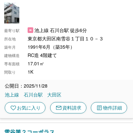
池上線 石川台駅 徒歩6分
最寄り駅
東京都大田区南雪谷１丁目１０－３
所在地
1991年6月（築35年）
築年月
RC造 4階建て
建物構造
17.01㎡
専有面積
1K
間取り
公開日：2025/11/28
池上線
石川台駅
大田区
mail
article
favorite
お気に入り
資料請求
物件詳細
雪谷第２コーポラス