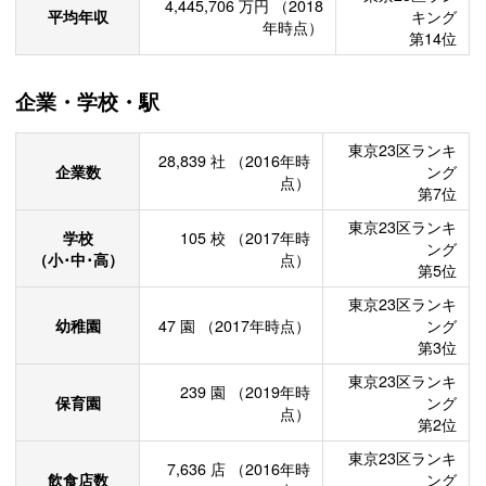
4,445,706
万円
（2018
平均年収
キング
年時点）
第14位
企業・学校・駅
東京23区ランキ
28,839
社
（2016年時
企業数
ング
点）
第7位
東京23区ランキ
学校
105
校
（2017年時
ング
（小･中･高）
点）
第5位
東京23区ランキ
幼稚園
47
園
（2017年時点）
ング
第3位
東京23区ランキ
239
園
（2019年時
保育園
ング
点）
第2位
東京23区ランキ
7,636
店
（2016年時
飲食店数
ング