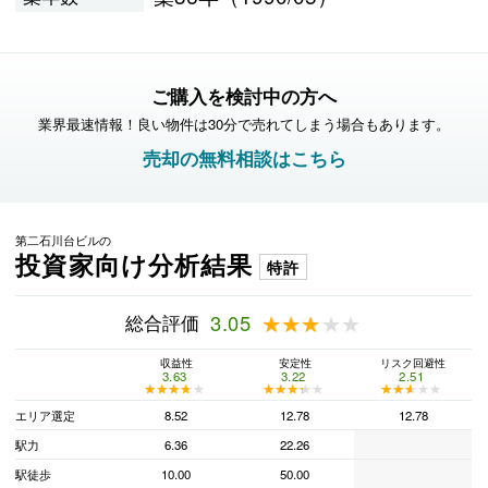
ご購入を検討中の方へ
業界最速情報！良い物件は30分で売れてしまう場合もあります。
売却の無料相談はこちら
第二石川台ビルの
投資家向け分析結果
特許
総合評価
3.05
★★★★★
★★★★★
収益性
安定性
リスク回避性
3.63
3.22
2.51
★★★★★
★★★★★
★★★★★
★★★★★
★★★★★
★★★★★
エリア選定
8.52
12.78
12.78
駅力
6.36
22.26
駅徒歩
10.00
50.00