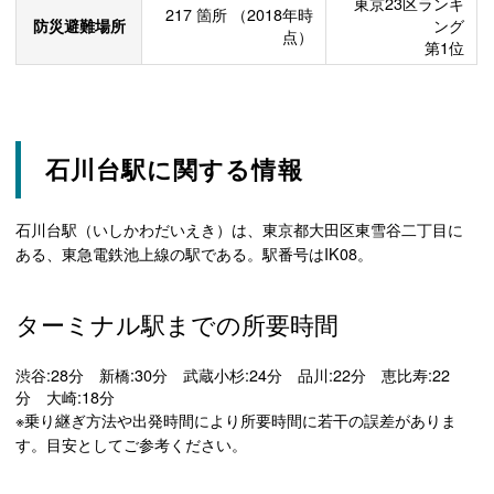
東京23区ランキ
217
箇所
（2018年時
防災避難場所
ング
点）
第1位
石川台駅に関する情報
石川台駅（いしかわだいえき）は、東京都大田区東雪谷二丁目に
ある、東急電鉄池上線の駅である。駅番号はIK08。
ターミナル駅までの所要時間
渋谷:28分 新橋:30分 武蔵小杉:24分 品川:22分 恵比寿:22
分 大崎:18分
※乗り継ぎ方法や出発時間により所要時間に若干の誤差がありま
す。目安としてご参考ください。