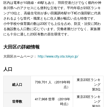
区内は電車が10路線・49駅もあり、羽田空港だけでなく都内や神
奈川県へのアクセスにも便利な立地です。平均年収が23区ランキ
ング13位と、高級住宅街が多い田園調布駅や下町の蒲田駅に代表
されるような世代・職業ともに住人層が幅広い点も特徴です。
小中学校や保育園の数は23区でも上位を占め、防災・治安に関わ
る施設数も人口数に応じています。労働者層だけでなく、家族層
にも十分に適した23区有数の居住環境です。
大田区の詳細情報
大田区ホームページ：
http://www.city.ota.tokyo.jp/
人口
東京23区ランキ
739,701
人
（2019年時
総人口
ング
点）
第3位
東京23区ランキ
417,968
世帯
（2019年
世帯数
ング
時点）
第2位