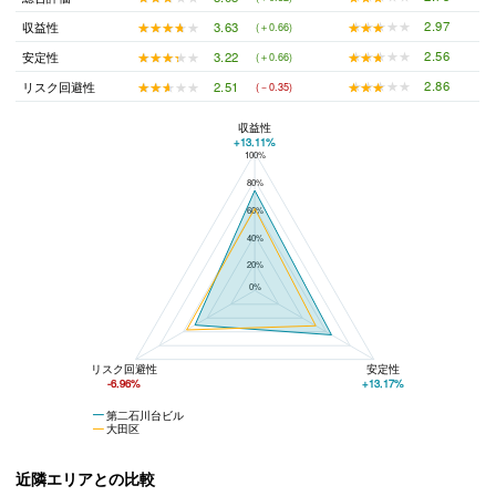
★★★★★
★★★★★
2.97
★★★★★
★★★★★
3.63
収益性
(＋0.66)
★★★★★
★★★★★
2.56
★★★★★
★★★★★
3.22
安定性
(＋0.66)
★★★★★
★★★★★
2.86
★★★★★
★★★★★
2.51
リスク回避性
(－0.35)
収益性
+13.11%
100%
第二石川台ビルと大田区の平均値の総合評価の比較
80%
60%
40%
20%
0%
リスク回避性
安定性
-6.96%
+13.17%
第二石川台ビル
大田区
近隣エリアとの比較