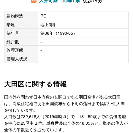
大井町線
大岡山駅
徒歩14分
建物構造
RC
階建
地上3階
築年月
築36年（1990/05）
総戸数
-
管理形態
-
管理人状況
-
大田区に関する情報
国内外を問わず日本有数の玄関口である羽田空港がある大田区
は、高級住宅地である田園調布から下町の蒲田まで幅広い住人層
を擁しています。
人口数は732,618人（2019年時点）で、18～59歳までの労働者層
を中心に23区中２位。単身世帯は全体の48.35％と、単身の住人が
全体の半数近くを占めています。