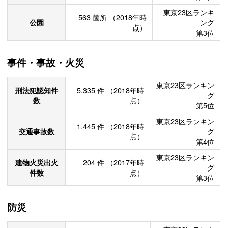
東京23区ランキ
563
箇所
（2018年時
公園
ング
点）
第3位
事件・事故・火災
東京23区ランキン
刑法犯認知件
5,335
件
（2018年時
グ
数
点）
第5位
東京23区ランキン
1,445
件
（2018年時
交通事故数
グ
点）
第4位
東京23区ランキン
建物火災出火
204
件
（2017年時
グ
件数
点）
第3位
防災