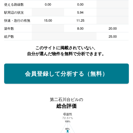
使える路線数
0.00
0.00
駅周辺の状況
5.94
快速・急行の有無
15.00
11.25
築年数
8.00
20.00
総戸数
25.00
このサイトに掲載されていない、
自分が選んだ物件を無料で分析できます。
会員登録して分析する（無料）
第二石川台ビルの
総合評価
収益性
第二石川台ビルの総合評価
72.51%
100%
80%