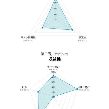
60%
40%
20%
0%
リスク回避性
安定性
50.24%
64.37%
第二石川台ビルの
収益性
エリア選定
第二石川台ビルの収益性
85.20%
100%
80%
60%
駅力
快速・急行
40%
63.60%
100.00%
20%
0%