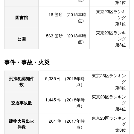
第4位
東京23区ランキ
16
箇所
（2015年時
図書館
ング
点）
第1位
東京23区ランキ
563
箇所
（2018年時
公園
ング
点）
第3位
事件・事故・火災
東京23区ランキン
刑法犯認知件
5,335
件
（2018年時
グ
数
点）
第5位
東京23区ランキン
1,445
件
（2018年時
交通事故数
グ
点）
第4位
東京23区ランキン
建物火災出火
204
件
（2017年時
グ
件数
点）
第3位