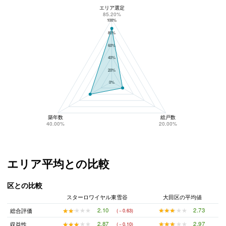
エリア選定
スターロワイヤル東雪谷のリスク回避性
85.20%
100%
80%
60%
40%
20%
0%
築年数
総戸数
40.00%
20.00%
エリア平均との比較
区との比較
スターロワイヤル東雪谷
大田区の平均値
★★★★★
★★★★★
2.73
★★★★★
★★★★★
2.10
総合評価
(－0.63)
★★★★★
★★★★★
2.97
★★★★★
★★★★★
2.87
収益性
(－0.10)