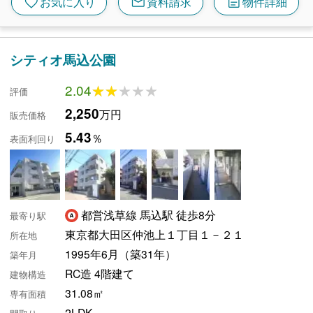
mail
article
favorite
お気に入り
資料請求
物件詳細
シティオ馬込公園
2.04
★★★★★
★★★★★
評価
2,250
万円
販売価格
5.43
％
表面利回り
都営浅草線 馬込駅 徒歩8分
最寄り駅
東京都大田区仲池上１丁目１－２１
所在地
1995年6月（築31年）
築年月
RC造 4階建て
建物構造
31.08㎡
専有面積
2LDK