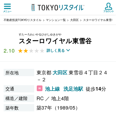
不動産投資TOKYOリスタイル
マンション一覧
大田区
スターロワイヤル東雪谷
すたーろわいやるひがしゆきがや
スターロワイヤル東雪谷
2.10
★★★★★
★★★★★
詳しく見る
東京都
東雪谷４丁目２４
大田区
所在地
－２
徒歩
分
池上線
洗足池駅
14
交通
RC ／ 地上4階
構造／建階
築37年（1989/05）
築年数