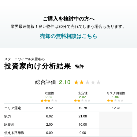
ご購入を検討中の方へ
業界最速情報！良い物件は30分で売れてしまう場合もあります。
売却の無料相談はこちら
スターロワイヤル東雪谷の
投資家向け分析結果
特許
総合評価
2.10
★★★★★
★★★★★
収益性
安定性
リスク回避性
2.87
2.02
1.86
★★★★★
★★★★★
★★★★★
★★★★★
★★★★★
★★★★★
エリア選定
8.52
12.78
12.78
駅力
6.02
21.08
駅徒歩
2.00
10.00
使える路線数
0.00
0.00