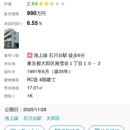
2.64
★★★★★
★★★★★
評価
990
万円
販売価格
6.55
％
表面利回り
池上線 石川台駅 徒歩6分
最寄り駅
東京都大田区南雪谷１丁目１０－３
所在地
1991年6月（築35年）
築年月
RC造 4階建て
建物構造
17.01㎡
専有面積
1K
間取り
公開日：2025/11/28
池上線
石川台駅
大田区