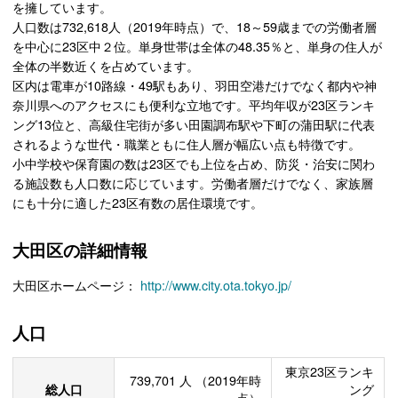
を擁しています。
人口数は732,618人（2019年時点）で、18～59歳までの労働者層
を中心に23区中２位。単身世帯は全体の48.35％と、単身の住人が
全体の半数近くを占めています。
区内は電車が10路線・49駅もあり、羽田空港だけでなく都内や神
奈川県へのアクセスにも便利な立地です。平均年収が23区ランキ
ング13位と、高級住宅街が多い田園調布駅や下町の蒲田駅に代表
されるような世代・職業ともに住人層が幅広い点も特徴です。
小中学校や保育園の数は23区でも上位を占め、防災・治安に関わ
る施設数も人口数に応じています。労働者層だけでなく、家族層
にも十分に適した23区有数の居住環境です。
大田区の詳細情報
大田区ホームページ：
http://www.city.ota.tokyo.jp/
人口
東京23区ランキ
739,701
人
（2019年時
総人口
ング