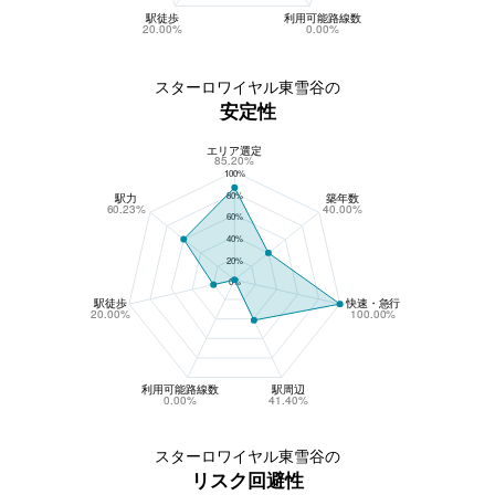
駅徒歩
利用可能路線数
20.00%
0.00%
スターロワイヤル東雪谷の
安定性
エリア選定
スターロワイヤル東雪谷の安定性
85.20%
100%
80%
駅力
築年数
60.23%
40.00%
60%
40%
20%
0%
駅徒歩
快速・急行
20.00%
100.00%
利用可能路線数
駅周辺
0.00%
41.40%
スターロワイヤル東雪谷の
リスク回避性