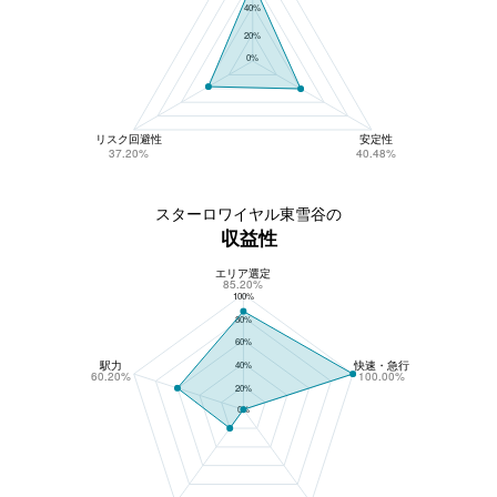
40%
20%
0%
リスク回避性
安定性
37.20%
40.48%
スターロワイヤル東雪谷の
収益性
エリア選定
スターロワイヤル東雪谷の収益性
85.20%
100%
80%
60%
駅力
快速・急行
40%
60.20%
100.00%
20%
0%