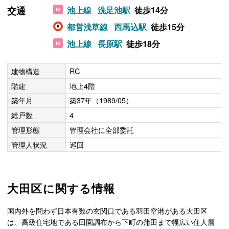
交通
池上線
洗足池駅
徒歩14分
都営浅草線
西馬込駅
徒歩15分
池上線
長原駅
徒歩18分
建物構造
RC
階建
地上4階
築年月
築37年（1989/05）
総戸数
4
管理形態
管理会社に全部委託
管理人状況
巡回
大田区に関する情報
国内外を問わず日本有数の玄関口である羽田空港がある大田区
は、高級住宅地である田園調布から下町の蒲田まで幅広い住人層