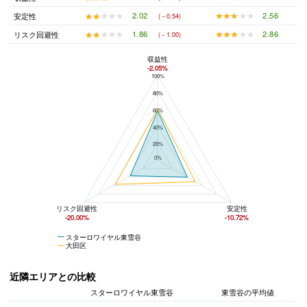
★★★★★
★★★★★
2.56
★★★★★
★★★★★
2.02
安定性
(－0.54)
★★★★★
★★★★★
2.86
★★★★★
★★★★★
1.86
リスク回避性
(－1.00)
収益性
-2.05%
100%
スターロワイヤル東雪谷と大田区の平均値の総合評価の比較
80%
60%
40%
20%
0%
リスク回避性
安定性
-20.00%
-10.72%
スターロワイヤル東雪谷
大田区
近隣エリアとの比較
スターロワイヤル東雪谷
東雪谷の平均値