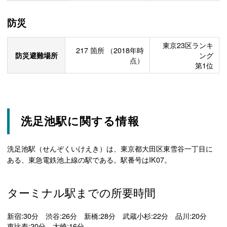
防災
東京23区ランキ
217
箇所
（2018年時
防災避難場所
ング
点）
第1位
洗足池駅に関する情報
洗足池駅（せんぞくいけえき）は、東京都大田区東雪谷一丁目に
ある、東急電鉄池上線の駅である。駅番号はIK07。
ターミナル駅までの所要時間
新宿:30分 渋谷:26分 新橋:28分 武蔵小杉:22分 品川:20分
恵比寿:20分 大崎:16分